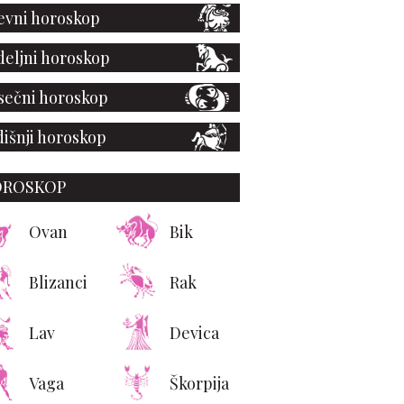
vni horoskop
eljni horoskop
ečni horoskop
išnji horoskop
OROSKOP
Ovan
Bik
Blizanci
Rak
Lav
Devica
Vaga
Škorpija