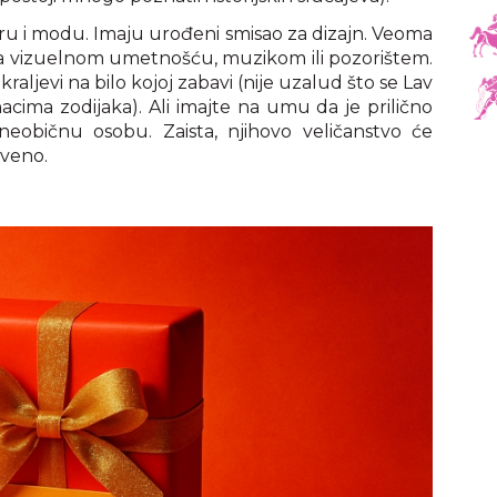
ru i modu. Imaju urođeni smisao za dizajn. Veoma
 sa vizuelnom umetnošću, muzikom ili pozorištem.
raljevi na bilo kojoj zabavi (nije uzalud što se Lav
cima zodijaka). Ali imajte na umu da je prilično
eobičnu osobu. Zaista, njihovo veličanstvo će
tveno.