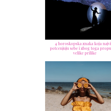
4 horoskopska znaka koja najvi
potcenjuju sebe i zbog toga propu
velike prilike