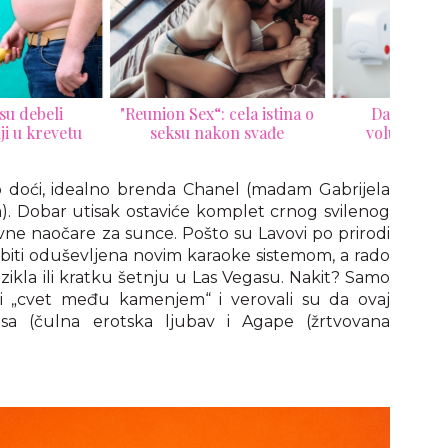
nion Sex“: cela istina o
Da li vam je semeni
11
seksu nakon svađe
volumen normalan?
razmi
o doći, idealno brenda Chanel (madam Gabrijela
ca). Dobar utisak ostaviće komplet crnog svilenog
ivne naočare za sunce. Pošto su Lavovi po prirodi
e biti oduševljena novim karaoke sistemom, a rado
uzikla ili kratku šetnju u Las Vegasu. Nakit? Samo
ali „cvet među kamenjem“ i verovali su da ovaj
sa (čulna erotska ljubav i Agape (žrtvovana