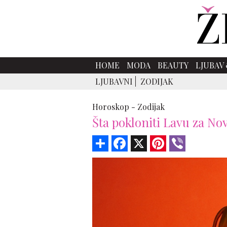
HOME
MODA
BEAUTY
LJUBAV 
LJUBAVNI
ZODIJAK
Horoskop -
Zodijak
Šta pokloniti Lavu za N
Share
Facebook
X
Pinterest
Viber