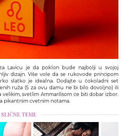
za Lavicu je da poklon bude najbolji u svojoj
imljiv dizajn. Više vole da se rukovode principom
rko slatko je idealna. Dodajte u čokoladni set
enih ruža (5 za ovu damu ne bi bilo dovoljno) ili
velikim, svetlim Ammarilisom će biti dobar izbor.
 sa pikantnim cvetnim notama.
SLIČNE TEME