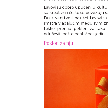
Lavovi su dobro upućeni u kultu
su kreativni i često se povezuju
Društveni i velikodušni Lavovi su k
smatra vladajućim među svim zna
teško pronaći poklon za tako n
oduševiti nešto neobično i jedins
Poklon za nju