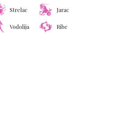
Strelac
Jarac
Vodolija
Ribe