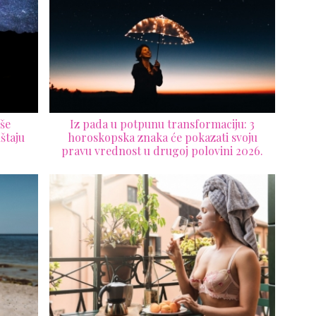
še
Iz pada u potpunu transformaciju: 3
štaju
horoskopska znaka će pokazati svoju
pravu vrednost u drugoj polovini 2026.