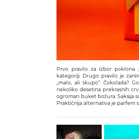
Prvo pravilo za izbor poklona 
kategoriji. Drugo pravilo je zan
„malo, ali skupo“. Čokolada? Go
nekoliko desetina prekrasnih crv
ogroman buket božura. Saksija sa 
Praktičnija alternativa je parfem