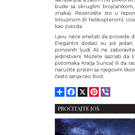
bude sa okruglim brojčanikom,
znaka). Rezervišite sto u lepo
limuzinom (ili helikopterom). Uo
kao zvezda.
Lavu neće smetati da provede dan
Elegantni dodaci su još jedan
ponosnih ljudi. Ali ne zaboravit
jedinstveni. Možete saznati da 
potomaka Kralja Sunca) ili da r
naručite prsten sa njegovim likom
često sanja ceo život.
Share
Facebook
X
Pinterest
Viber
PROČITAJTE JOŠ