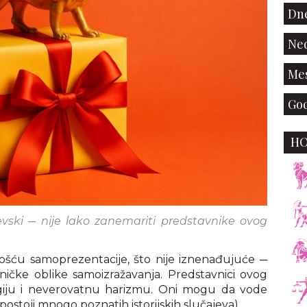
Dne
Ned
Mes
God
H
evski ─ nije lako zanemariti predstavnike ovog
šću samoprezentacije, što nije iznenađujuće ─
čke oblike samoizražavanja. Predstavnici ovog
iju i neverovatnu harizmu. Oni mogu da vode
(postoji mnogo poznatih istorijskih slučajeva).