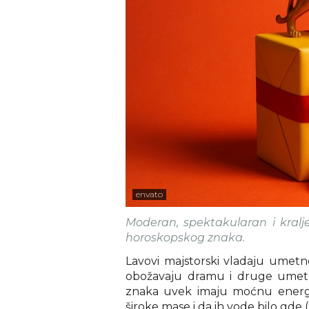
envato
Moderan, spektakularan i kralj
horoskopskog znaka.
Lavovi majstorski vladaju umetno
obožavaju dramu i druge umetni
znaka uvek imaju moćnu energ
široke mase i da ih vode bilo gde 