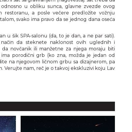
 odnosno u obliku sunca, glavne zvezde ovog
m restoranu, a posle večere predložite vožnju
stalom, svako ima pravo da se jednog dana oseća
 u šik SPA-salonu (da, to je dan, a ne par sati).
 način da steknete naklonost ovih uglednih i
e da novčanik ili manžetne za njega moraju biti
li ima porodični grb (ko zna, možda je jedan od
adite na njegovom ličnom grbu sa dizajnerom, pa
. Verujte nam, reč je o takvoj ekskluzivi koju Lav