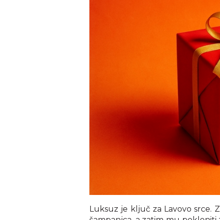
Luksuz je ključ za Lavovo srce. 
šampanjca, a zatim mu pokloniti z