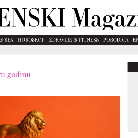
& SEX
HOROSKOP
ZDRAVLJE & FITNESS
PORODICA
E
ovu godinu