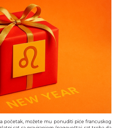
Za početak, možete mu ponuditi piće francuskog
latni sat sa graviranjem (nagoveštaj: sat treba da