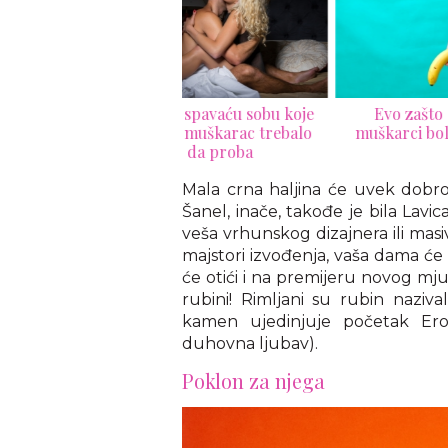
e za spavaću sobu koje
Evo zašto su debeli
"Reu
svaki muškarac trebalo
muškarci bolji u krevetu
da proba
Mala crna haljina će uvek dobr
Šanel, inače, takođe je bila Lavi
veša vrhunskog dizajnera ili mas
majstori izvođenja, vaša dama ć
će otići i na premijeru novog mj
rubini! Rimljani su rubin naziv
kamen ujedinjuje početak Ero
duhovna ljubav).
Poklon za njega