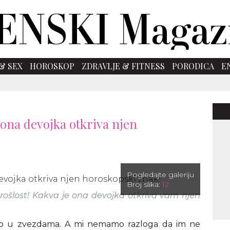
& SEX
HOROSKOP
ZDRAVLJE & FITNESS
PORODICA
E
e ona devojka otkriva njen
Pogledajte galeriju
Broj slika:
12
prošlost! Kakva je ona devojka otkriva vam njen
ano u zvezdama. A mi nemamo razloga da im ne