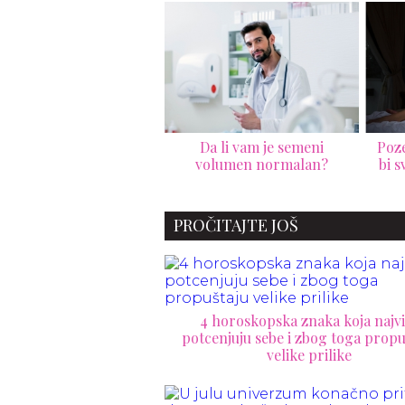
Da li vam je semeni
Poze za spavaću sobu koje
volumen normalan?
bi svaki muškarac trebalo
da proba
PROČITAJTE JOŠ
4 horoskopska znaka koja najvi
potcenjuju sebe i zbog toga propu
velike prilike