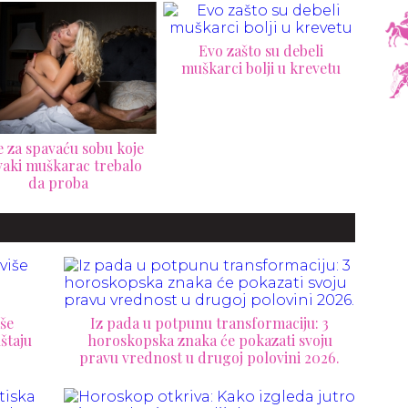
Evo zašto su debeli
muškarci bolji u krevetu
ra
"Reunion Sex“: cela istina o
seksu nakon svađe
še
Iz pada u potpunu transformaciju: 3
štaju
horoskopska znaka će pokazati svoju
pravu vrednost u drugoj polovini 2026.