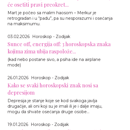
će osetiti pravi preokret...
Mart je počeo sa malim haosom – Merkur je
retrogradan i u “padu”, pa su nesporazumi i osećanja
na maksimumu.
03.02.2026
Horoskop - Zodijak
Sunce off, energija off: 3 horoskopska znaka
kojima zima ubija raspolože...
(kad nebo postane sivo, a psiha ide na airplane
mode)
26.01.2026
Horoskop - Zodijak
Kako se svaki horoskopski znak nosi sa
depresijom
Depresija je stanje koje se kod svakoga javlja
drugačije, ali oni koji su je imali ili je i dalje imaju,
mogu da shvate osećanja druge osobe...
19.01.2026
Horoskop - Zodijak