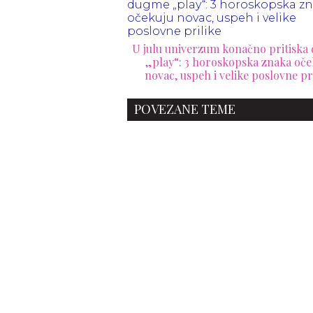
U julu univerzum konačno pritisk
„play“: 3 horoskopska znaka oče
novac, uspeh i velike poslovne pr
POVEZANE TEME