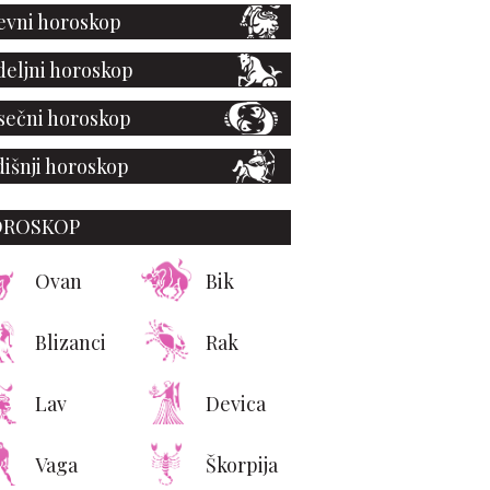
vni horoskop
eljni horoskop
ečni horoskop
išnji horoskop
OROSKOP
Ovan
Bik
Blizanci
Rak
Lav
Devica
Vaga
Škorpija