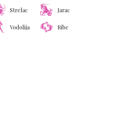
Strelac
Jarac
11 stvari o kojima žene
Vodolija
Ribe
zmišljaju tokom jutarnjeg
seksa