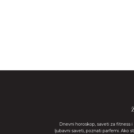
Dnevni horoskop, saveti za fitness i
ljubavni saveti, poznati parfemi. Ako 