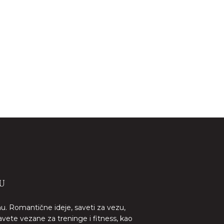
U
nu. Romantične ideje, saveti za vezu,
avete vezane za treninge i fitness, kao