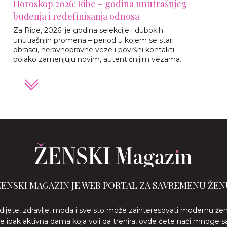
Horoskop 2026: Ribe – godina unutrašnjeg
buđenja i redefinisanja odnosa
Za Ribe, 2026. je godina selekcije i dubokih
unutrašnjih promena – period u kojem se stari
obrasci, neravnopravne veze i površni kontakti
polako zamenjuju novim, autentičnijim vezama.
ŽENSKI MAGAZIN JE WEB PORTAL ZA SAVREMENU ŽEN
 dijete, zdravlje, moda i sve sto može zainteresovati modernu že
ste ipak aktivna dama koja voli da trenira, ovde ćete naći mnoge s