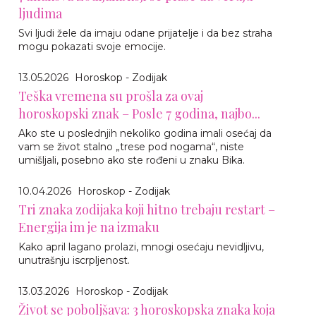
ljudima
Svi ljudi žele da imaju odane prijatelje i da bez straha
mogu pokazati svoje emocije.
13.05.2026
Horoskop - Zodijak
Teška vremena su prošla za ovaj
horoskopski znak – Posle 7 godina, najbo...
Ako ste u poslednjih nekoliko godina imali osećaj da
vam se život stalno „trese pod nogama“, niste
umišljali, posebno ako ste rođeni u znaku Bika.
10.04.2026
Horoskop - Zodijak
Tri znaka zodijaka koji hitno trebaju restart –
Energija im je na izmaku
Kako april lagano prolazi, mnogi osećaju nevidljivu,
unutrašnju iscrpljenost.
13.03.2026
Horoskop - Zodijak
Život se poboljšava: 3 horoskopska znaka koja