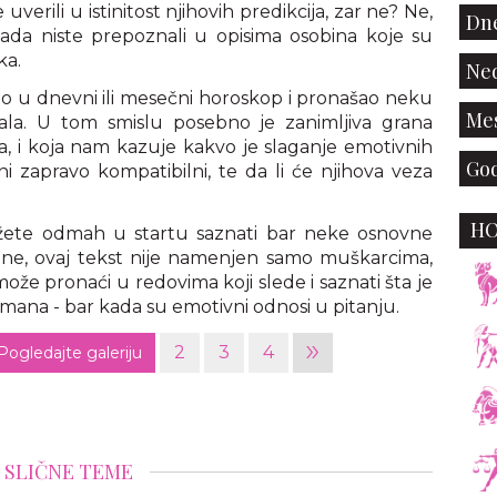
verili u istinitost njihovih predikcija, zar ne? Ne,
Dne
ada niste prepoznali u opisima osobina koje su
ka.
Ned
io u dnevni ili mesečni horoskop i pronašao neku
Mes
irala. U tom smislu posebno je zanimljiva grana
ija, i koja nam kazuje kakvo je slaganje emotivnih
God
i zapravo kompatibilni, te da li će njihova veza
H
žete odmah u startu saznati bar neke osnovne
I ne, ovaj tekst nije namenjen samo muškarcima,
ože pronaći u redovima koji slede i saznati šta je
a mana - bar kada su emotivni odnosi u pitanju.
»
2
3
4
Pogledajte galeriju
SLIČNE TEME