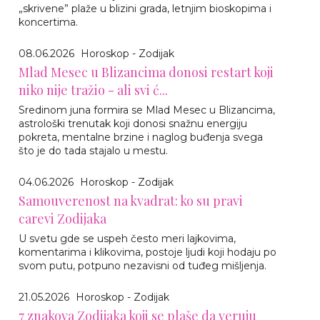
„skrivene” plaže u blizini grada, letnjim bioskopima i
koncertima.
08.06.2026
Horoskop - Zodijak
Mlad Mesec u Blizancima donosi restart koji
niko nije tražio - ali svi ć...
Sredinom juna formira se Mlad Mesec u Blizancima,
astrološki trenutak koji donosi snažnu energiju
pokreta, mentalne brzine i naglog buđenja svega
što je do tada stajalo u mestu.
04.06.2026
Horoskop - Zodijak
Samouverenost na kvadrat: ko su pravi
carevi Zodijaka
U svetu gde se uspeh često meri lajkovima,
komentarima i klikovima, postoje ljudi koji hodaju po
svom putu, potpuno nezavisni od tuđeg mišljenja.
21.05.2026
Horoskop - Zodijak
7 znakova Zodijaka koji se plaše da veruju