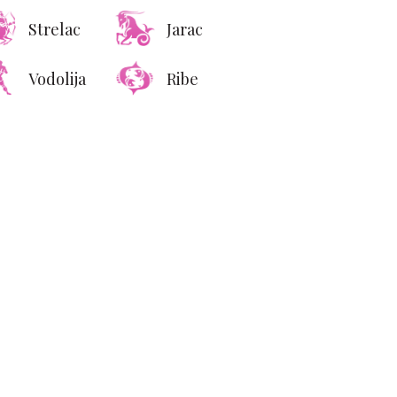
Strelac
Jarac
Vodolija
Ribe
Da li vam je semeni
olumen normalan?