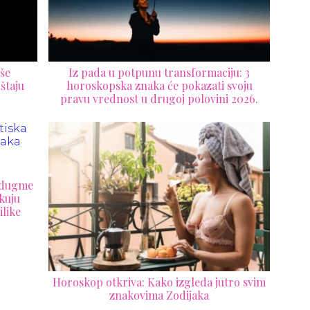
še
Iz pada u potpunu transformaciju: 3
štaju
horoskopska znaka će pokazati svoju
pravu vrednost u drugoj polovini 2026.
a dugme
kuju
ilike
Horoskop otkriva: Kako izgleda jutro svim
znakovima Zodijaka