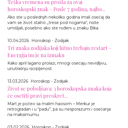
Teška vremena su prošla za ovaj
horoskopski znak – Posle 7 godina, najbo...
Ako ste u poslednjih nekoliko godina imali osećaj da
vam se život stalno „trese pod nogama“, niste
umišljali, posebno ako ste rođeni u znaku Bika.
10.04.2026
Horoskop - Zodijak
Tri znaka zodijaka koji hitno trebaju restart –
Energija im je na izmaku
Kako april lagano prolazi, mnogi osećaju nevidljivu,
unutrašnju iscrpljenost.
13.03.2026
Horoskop - Zodijak
Život se poboljšava: 3 horoskopska znaka koja
će osetiti pravi preokret...
Mart je počeo sa malim haosom – Merkur je
retrogradan i u “padu”, pa su nesporazumi i osećanja
na maksimumu.
03.02.2026
Horoskop - Zodijak