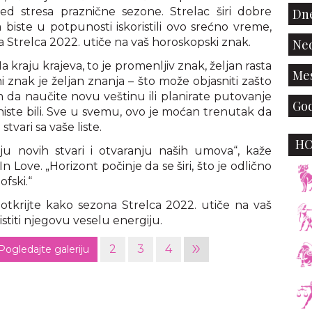
ed stresa praznične sezone. Strelac širi dobre
Dne
biste u potpunosti iskoristili ovo srećno vreme,
 Strelca 2022. utiče na vaš horoskopski znak.
Ned
 kraju krajeva, to je promenljiv znak, željan rasta
Mes
i znak je željan znanja – što može objasniti zašto
m da naučite novu veštinu ili planirate putovanje
God
iste bili. Sve u svemu, ovo je moćan trenutak da
stvari sa vaše liste.
H
ju novih stvari i otvaranju naših umova“, kaže
n Love. „Horizont počinje da se širi, što je odlično
ofski.“
i otkrijte kako sezona Strelca 2022. utiče na vaš
istiti njegovu veselu energiju.
»
2
3
4
Pogledajte galeriju