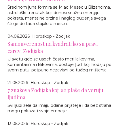
Sredinom juna formira se Mlad Mesec u Blizancima,
astrološki trenutak koji donosi snažnu energiju
pokreta, mentalne brzine i naglog buđenja svega
što je do tada stajalo u mestu.
04.06.2026
Horoskop - Zodijak
Samouverenost na kvadrat: ko su pravi
carevi Zodijaka
U svetu gde se uspeh često meri lajkovima,
komentarima i klikovima, postoje ljudi koji hodaju po
svom putu, potpuno nezavisni od tuđeg mišljenja.
21.05.2026
Horoskop - Zodijak
7 znakova Zodijaka koji se plaše da veruju
ljudima
Svi ljudi žele da imaju odane prijatelje i da bez straha
mogu pokazati svoje emocije.
13.05.2026
Horoskop - Zodijak