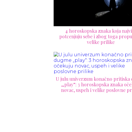
4 horoskopska znaka koja najvi
potcenjuju sebe i zbog toga propu
velike prilike
U julu univerzum konačno pritisk
„play“: 3 horoskopska znaka oče
novac, uspeh i velike poslovne pr