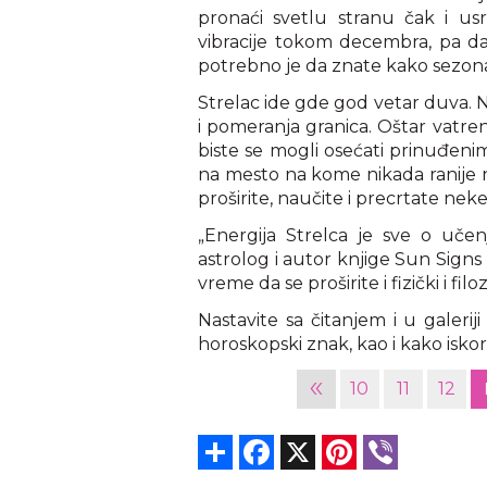
pronaći svetlu stranu čak i usr
vibracije tokom decembra, pa da 
potrebno je da znate kako sezona
Strelac ide gde god vetar duva. Na
i pomeranja granica. Oštar vatren
biste se mogli osećati prinuđeni
na mesto na kome nikada ranije n
proširite, naučite i precrtate neke 
„Energija Strelca je sve o učen
astrolog i autor knjige Sun Signs I
vreme da se proširite i fizički i filoz
Nastavite sa čitanjem i u galerij
horoskopski znak, kao i kako iskor
«
10
11
12
Share
Facebook
X
Pinterest
Viber