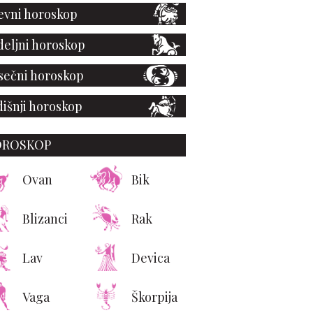
vni horoskop
eljni horoskop
ečni horoskop
išnji horoskop
OROSKOP
Ovan
Bik
Blizanci
Rak
Lav
Devica
Vaga
Škorpija