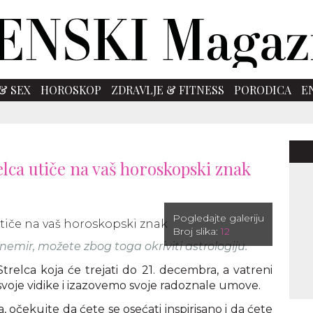
& SEX
HOROSKOP
ZDRAVLJE & FITNESS
PORODICA
E
elca utiče na vaš horoskopski znak
Pogledajte galeriju
Broj slika:
12
emir, možete zbog toga okriviti astrologiju.
trelca koja će trejati do 21. decembra, a vatreni
svoje vidike i izazovemo svoje radoznale umove.
čekujte da ćete se osećati inspirisano i da ćete