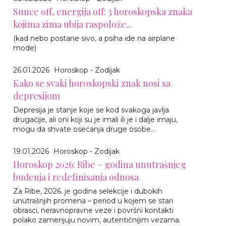
Sunce off, energija off: 3 horoskopska znaka
kojima zima ubija raspolože...
(kad nebo postane sivo, a psiha ide na airplane
mode)
26.01.2026
Horoskop - Zodijak
Kako se svaki horoskopski znak nosi sa
depresijom
Depresija je stanje koje se kod svakoga javlja
drugačije, ali oni koji su je imali ili je i dalje imaju,
mogu da shvate osećanja druge osobe...
19.01.2026
Horoskop - Zodijak
Horoskop 2026: Ribe – godina unutrašnjeg
buđenja i redefinisanja odnosa
Za Ribe, 2026. je godina selekcije i dubokih
unutrašnjih promena – period u kojem se stari
obrasci, neravnopravne veze i površni kontakti
polako zamenjuju novim, autentičnijim vezama.