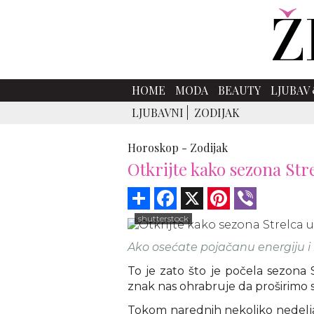
HOME
MODA
BEAUTY
LJUBAV 
LJUBAVNI
ZODIJAK
Horoskop -
Zodijak
Otkrijte kako sezona Str
Share
Facebook
X
Pinterest
Viber
shutterstock
Ako osećate pojačanu energiju i n
To je zato što je počela sezona S
znak nas ohrabruje da proširimo 
Tokom narednih nekoliko nedelja, o