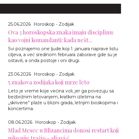
25.06.2026
Horoskop - Zodijak
Ova 3 horoskopska znaka imaju disciplinu
kao vojni komandanti: kada nešt...
Svi poznajemo one ljude koji 1. januara naprave listu
ciljeva, a već sredinom februara zaborave gde su je
ostavili, a onda postoje i oni drugi.
23.06.2026
Horoskop - Zodijak
5 znakova zodijaka koji mrze leto
Leto je vreme koje većina voli, jer ga povezuju sa
bezbrižnim letovanjem, kratkim izletima na
„skrivene” plaže u blizini grada, letnjim bioskopima i
koncertima.
08.06.2026
Horoskop - Zodijak
Mlad Mesec u Blizancima donosi restart koji
niko nije tražio - ali svi ć...