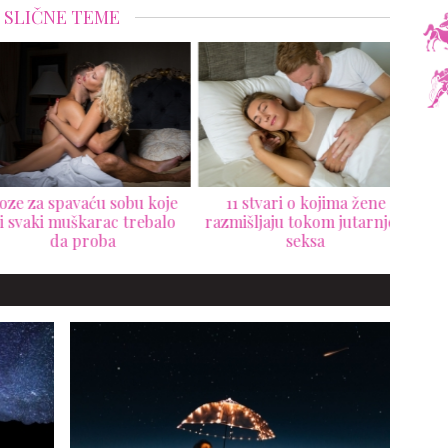
SLIČNE TEME
 za spavaću sobu koje
11 stvari o kojima žene
svaki muškarac trebalo
razmišljaju tokom jutarnjeg
v
da proba
seksa