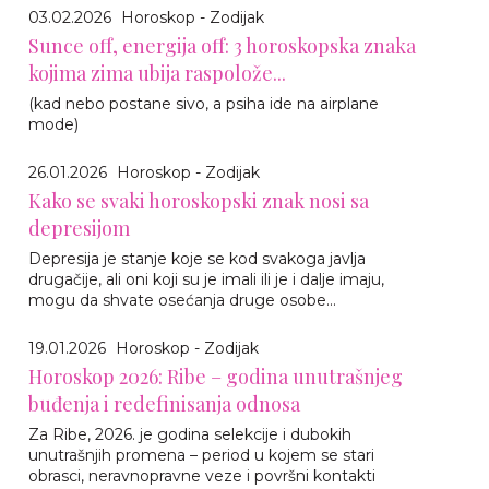
03.02.2026
Horoskop - Zodijak
Sunce off, energija off: 3 horoskopska znaka
kojima zima ubija raspolože...
(kad nebo postane sivo, a psiha ide na airplane
mode)
26.01.2026
Horoskop - Zodijak
Kako se svaki horoskopski znak nosi sa
depresijom
Depresija je stanje koje se kod svakoga javlja
drugačije, ali oni koji su je imali ili je i dalje imaju,
mogu da shvate osećanja druge osobe...
19.01.2026
Horoskop - Zodijak
Horoskop 2026: Ribe – godina unutrašnjeg
buđenja i redefinisanja odnosa
Za Ribe, 2026. je godina selekcije i dubokih
unutrašnjih promena – period u kojem se stari
obrasci, neravnopravne veze i površni kontakti