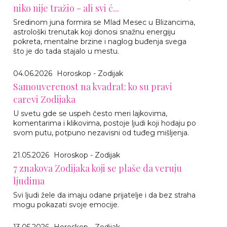
niko nije tražio - ali svi ć...
Sredinom juna formira se Mlad Mesec u Blizancima,
astrološki trenutak koji donosi snažnu energiju
pokreta, mentalne brzine i naglog buđenja svega
što je do tada stajalo u mestu.
04.06.2026
Horoskop - Zodijak
Samouverenost na kvadrat: ko su pravi
carevi Zodijaka
U svetu gde se uspeh često meri lajkovima,
komentarima i klikovima, postoje ljudi koji hodaju po
svom putu, potpuno nezavisni od tuđeg mišljenja.
21.05.2026
Horoskop - Zodijak
7 znakova Zodijaka koji se plaše da veruju
ljudima
Svi ljudi žele da imaju odane prijatelje i da bez straha
mogu pokazati svoje emocije.
13.05.2026
Horoskop - Zodijak