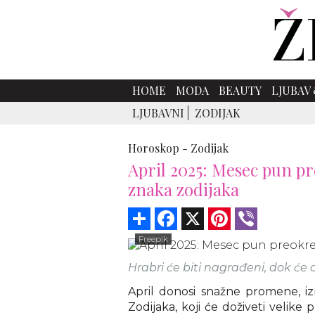
HOME
MODA
BEAUTY
LJUBAV 
LJUBAVNI
ZODIJAK
Horoskop -
Zodijak
April 2025: Mesec pun pr
znaka zodijaka
Share
Facebook
X
Pinterest
Viber
Freepik
Hrabri će biti nagrađeni, dok će 
April donosi snažne promene, iz
Zodijaka, koji će doživeti velik