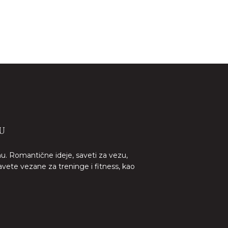
U
nu. Romantične ideje, saveti za vezu,
avete vezane za treninge i fitness, kao