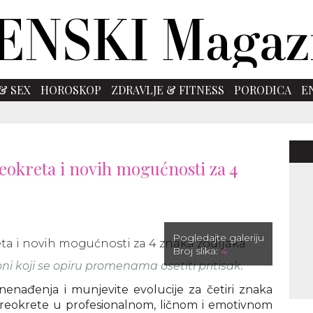
& SEX
HOROSKOP
ZDRAVLJE & FITNESS
PORODICA
E
eokreta i novih mogućnosti za 4
Pogledajte galeriju
Broj slika:
4
oni koji se opiru promenama osetiti pritisak.
nenađenja i munjevite evolucije za četiri znaka
e preokrete u profesionalnom, ličnom i emotivnom