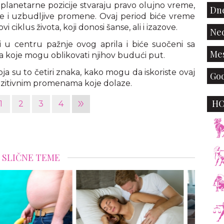
 planetarne pozicije stvaraju pravo olujno vreme,
Dne
e i uzbudljive promene. Ovaj period biće vreme
i ciklus života, koji donosi šanse, ali i izazove.
Ned
i u centru pažnje ovog aprila i biće suočeni sa
Mes
ma koje mogu oblikovati njihov budući put.
a su to četiri znaka, kako mogu da iskoriste ovaj
God
pozitivnim promenama koje dolaze.
»
H
1
2
3
4
SLIČNE TEME