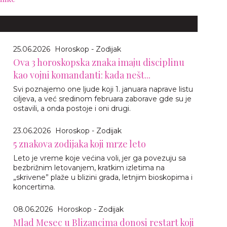
25.06.2026
Horoskop - Zodijak
Ova 3 horoskopska znaka imaju disciplinu
kao vojni komandanti: kada nešt...
Svi poznajemo one ljude koji 1. januara naprave listu
ciljeva, a već sredinom februara zaborave gde su je
ostavili, a onda postoje i oni drugi.
23.06.2026
Horoskop - Zodijak
5 znakova zodijaka koji mrze leto
Leto je vreme koje većina voli, jer ga povezuju sa
bezbrižnim letovanjem, kratkim izletima na
„skrivene” plaže u blizini grada, letnjim bioskopima i
koncertima.
08.06.2026
Horoskop - Zodijak
Mlad Mesec u Blizancima donosi restart koji