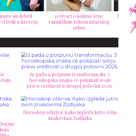
 stvari o kojima žene
Tačka A, najnepoznatija, ali
Poze
išljaju tokom jutarnjeg
čudesna ženska erogena
bi s
seksa
zona
še
Iz pada u potpunu transformaciju: 3
štaju
horoskopska znaka će pokazati svoju
pravu vrednost u drugoj polovini 2026.
Horoskop otkriva: Kako izgleda jutro svim
znakovima Zodijaka
a dugme
kuju
ilike