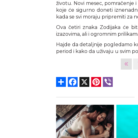
životu. Novi mesec, pomračenje i
koje će sigurno doneti iznenadn
kada se svi moraju pripremiti za nov
Ova četiri znaka Zodijaka će bit
izazovima, ali i ogromnim prilika
Hajde da detaljnije pogledamo koj
period i kako da uživaju u svim 
«
Share
Facebook
X
Pinterest
Viber