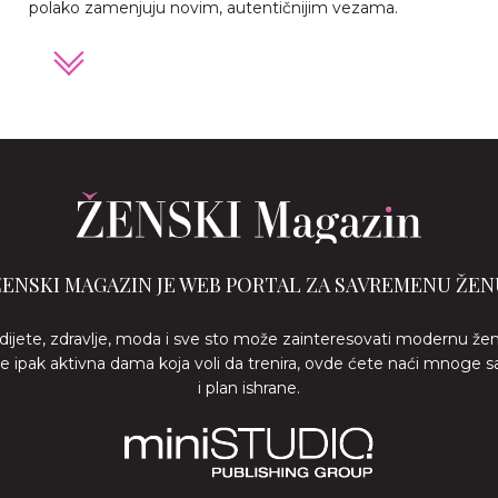
polako zamenjuju novim, autentičnijim vezama.
ŽENSKI MAGAZIN JE WEB PORTAL ZA SAVREMENU ŽEN
 dijete, zdravlje, moda i sve sto može zainteresovati modernu že
ste ipak aktivna dama koja voli da trenira, ovde ćete naći mnoge s
i plan ishrane.