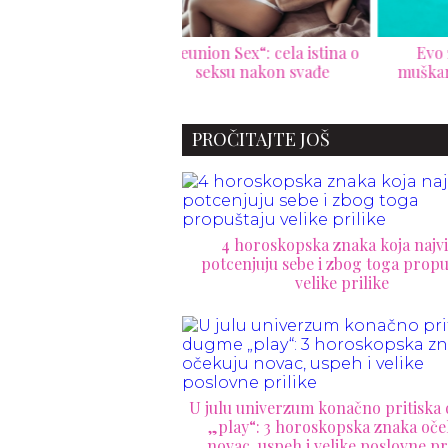
nion Sex“: cela istina o
Evo zašto su debeli
11
seksu nakon svađe
muškarci bolji u krevetu
razm
PROČITAJTE JOŠ
4 horoskopska znaka koja najvi
potcenjuju sebe i zbog toga propu
velike prilike
U julu univerzum konačno pritisk
„play“: 3 horoskopska znaka oče
novac, uspeh i velike poslovne pr