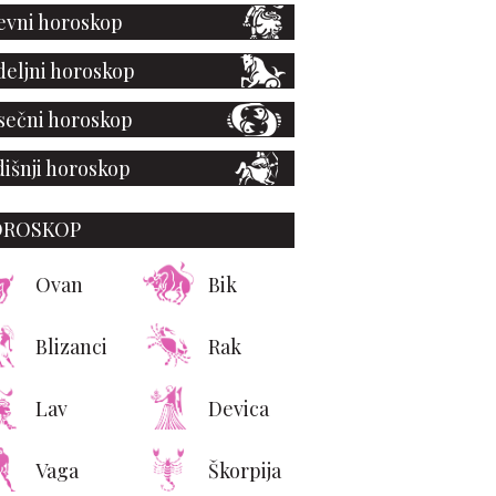
vni horoskop
eljni horoskop
ečni horoskop
išnji horoskop
OROSKOP
Ovan
Bik
Blizanci
Rak
Lav
Devica
Vaga
Škorpija