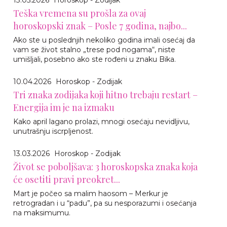
Teška vremena su prošla za ovaj
horoskopski znak – Posle 7 godina, najbo...
Ako ste u poslednjih nekoliko godina imali osećaj da
vam se život stalno „trese pod nogama“, niste
umišljali, posebno ako ste rođeni u znaku Bika.
10.04.2026
Horoskop - Zodijak
Tri znaka zodijaka koji hitno trebaju restart –
Energija im je na izmaku
Kako april lagano prolazi, mnogi osećaju nevidljivu,
unutrašnju iscrpljenost.
13.03.2026
Horoskop - Zodijak
Život se poboljšava: 3 horoskopska znaka koja
će osetiti pravi preokret...
Mart je počeo sa malim haosom – Merkur je
retrogradan i u “padu”, pa su nesporazumi i osećanja
na maksimumu.