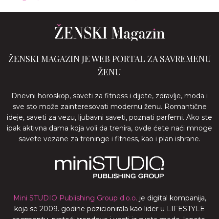
ŽENSKI MAGAZIN JE WEB PORTAL ZA SAVREMENU
ŽENU
Dnevni horoskop, saveti za fitness i dijete, zdravlje, moda i
sve sto može zainteresovati modernu ženu. Romantične
ideje, saveti za vezu, ljubavni saveti, poznati parfemi. Ako ste
ipak aktivna dama koja voli da trenira, ovde ćete naći mnoge
savete vezane za treninge i fitness, kao i plan ishrane.
Mini STUDIO Publishing Group d.o.o.
je digital kompanija,
koja se 2009. godine pozicionirala kao lider u LIFESTYLE