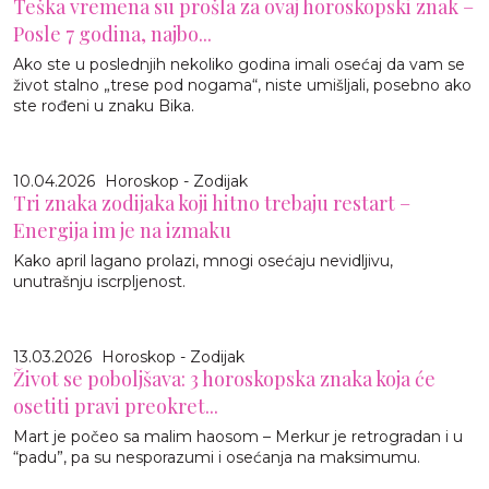
Teška vremena su prošla za ovaj horoskopski znak –
Posle 7 godina, najbo...
Ako ste u poslednjih nekoliko godina imali osećaj da vam se
život stalno „trese pod nogama“, niste umišljali, posebno ako
ste rođeni u znaku Bika.
10.04.2026
Horoskop - Zodijak
Tri znaka zodijaka koji hitno trebaju restart –
Energija im je na izmaku
Kako april lagano prolazi, mnogi osećaju nevidljivu,
unutrašnju iscrpljenost.
13.03.2026
Horoskop - Zodijak
Život se poboljšava: 3 horoskopska znaka koja će
osetiti pravi preokret...
Mart je počeo sa malim haosom – Merkur je retrogradan i u
“padu”, pa su nesporazumi i osećanja na maksimumu.