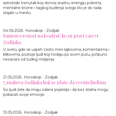
astrološki trenutak koji donosi snažnu energiju pokreta,
mentalne brzine i naglog buđenja svega što je do tada
stajalo u mestu.
04.06.2026
Horoskop - Zodijak
Samouverenost na kvadrat: ko su pravi carevi
Zodijaka
U svetu gde se uspeh često meri lajkovima, komentarima i
klikovima, postoje ljudi koji hodaju po svom putu, potpuno
nezavisni od tuđeg mišljenja.
21.05.2026
Horoskop - Zodijak
7 znakova Zodijaka koji se plaše da veruju ljudima
Svi ljudi žele da imaju odane prijatelje i da bez straha mogu
pokazati svoje emocije.
13.05.2026
Horoskop - Zodijak