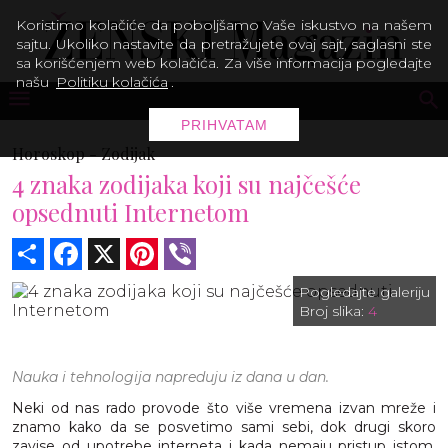
Koristimo kolačiće da poboljšamo Vaše iskustvo na našem
sajtu. Ukoliko nastavite da pretražujete ovaj sajt, saglasni ste
sa korišćenjem web kolačića. Za više informacija pogledajte
našu
Politiku kolačića
.
PRIHVATAM
Horoskop -
Zodijak
4 znaka zodijaka koji su najčešće
opsednuti Internetom
Share
Facebook
X
Pinterest
Viber
Pogledajte galeriju
Broj slika:
4
Nauka i tehnologija napreduju iz dana u dan.
Neki od nas rado provode što više vremena izvan mreže i
znamo kako da se posvetimo sami sebi, dok drugi skoro
zavise od upotrebe interneta i kada nemaju pristup istom,