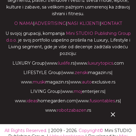
segmentu, prateći trendove i vesti iz sveta mode, lepote,
kulture i zabave, sa velikom pažnjom usmerenoj ka zdravoj
ishrani i fitnesu.
O NAMA
|
ADVERTISING
|
NASI KLIJENTI
|
KONTAKT
U svojoj grupaciji, kompanija
Mini STUDIO Publishing Group
d.o.o.
je svoj portfolio uspešno proširila na Luxury, Lifestyle i
Living segment, gde je više od decenije zadržala vodeću
poziciju:
LUXURY Group
|
www.
luxlife
.rs
|
www.
luxurytopics
.com
LIFESTYLE Group
|
www.
zenski
magazin.rs
|
www.
muski
magazin.rs
|
www.
auto
exclusive.rs
LIVING Group
|
www.
moj
enterijer.rs
|
www.
ideas
homegarden.com
|
www.
fusiontables
.rs
|
www.
robotzabazen
.rs
All Rights Reserved.
| 2009 - 2026.
Copyright©
Mini STUDIO