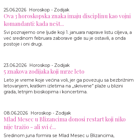
25.06.2026
Horoskop - Zodijak
Ova 3 horoskopska znaka imaju disciplinu kao vojni
komandanti: kada nešt...
Svi poznajemo one ljude koji 1. januara naprave listu ciljeva, a
već sredinom februara zaborave gde su je ostavili, a onda
postoje i oni drugi.
23.06.2026
Horoskop - Zodijak
5 znakova zodijaka koji mrze leto
Leto je vreme koje većina voli, jer ga povezuju sa bezbrižnim
letovanjem, kratkim izletima na „skrivene” plaže u blizini
grada, letnjim bioskopima i koncertima.
08.06.2026
Horoskop - Zodijak
Mlad Mesec u Blizancima donosi restart koji niko
nije tražio - ali svi ć...
Sredinom juna formira se Mlad Mesec u Blizancima,