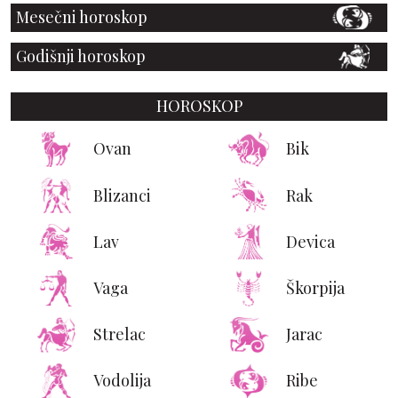
Mesečni horoskop
Godišnji horoskop
HOROSKOP
Ovan
Bik
Blizanci
Rak
Lav
Devica
Vaga
Škorpija
Strelac
Jarac
Vodolija
Ribe