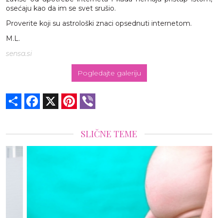
osećaju kao da im se svet srušio.
Proverite koji su astrološki znaci opsednuti internetom.
M.L.
sensa.si
Pogledajte galeriju
Share
Facebook
X
Pinterest
Viber
SLIČNE TEME