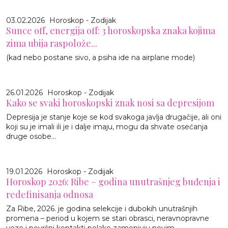
03.02.2026
Horoskop - Zodijak
Sunce off, energija off: 3 horoskopska znaka kojima
zima ubija raspolože...
(kad nebo postane sivo, a psiha ide na airplane mode)
26.01.2026
Horoskop - Zodijak
Kako se svaki horoskopski znak nosi sa depresijom
Depresija je stanje koje se kod svakoga javlja drugačije, ali oni
koji su je imali ili je i dalje imaju, mogu da shvate osećanja
druge osobe...
19.01.2026
Horoskop - Zodijak
Horoskop 2026: Ribe – godina unutrašnjeg buđenja i
redefinisanja odnosa
Za Ribe, 2026. je godina selekcije i dubokih unutrašnjih
promena – period u kojem se stari obrasci, neravnopravne
veze i površni kontakti polako zamenjuju novim,