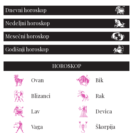
Dnevni horoskop
Nedeljni horoskop
Mesečni horoskop
Godišnji horoskop
HOROSKOP
Ovan
Bik
Blizanci
Rak
Lav
Devica
Vaga
Škorpija