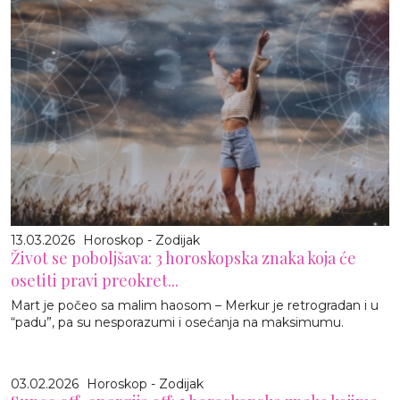
13.03.2026
Horoskop - Zodijak
Život se poboljšava: 3 horoskopska znaka koja će
osetiti pravi preokret...
Mart je počeo sa malim haosom – Merkur je retrogradan i u
“padu”, pa su nesporazumi i osećanja na maksimumu.
03.02.2026
Horoskop - Zodijak