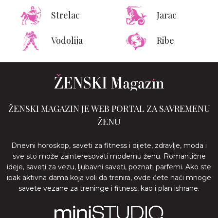
Strelac
Jarac
Vodolija
Ribe
ŽENSKI MAGAZIN JE WEB PORTAL ZA SAVREMENU
ŽENU
Dnevni horoskop, saveti za fitness i dijete, zdravlje, moda i
sve sto može zainteresovati modernu ženu. Romantične
ideje, saveti za vezu, ljubavni saveti, poznati parfemi. Ako ste
ipak aktivna dama koja voli da trenira, ovde ćete naći mnoge
savete vezane za treninge i fitness, kao i plan ishrane.