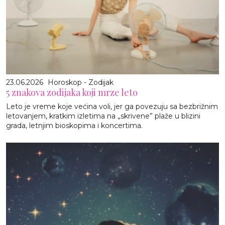
23.06.2026
Horoskop - Zodijak
5 znakova zodijaka koji mrze leto
Leto je vreme koje većina voli, jer ga povezuju sa bezbrižnim
letovanjem, kratkim izletima na „skrivene” plaže u blizini
grada, letnjim bioskopima i koncertima.