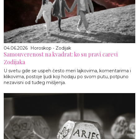
04.06.2026
Horoskop - Zodijak
Samouverenost na kvadrat: ko su pravi carevi
Zodijaka
U svetu gde se uspeh često meri lajkovima, komentarima i
klikovima, postoje ljudi koji hodaju po svom putu, potpuno
nezavisni od tuđeg mišljenja.