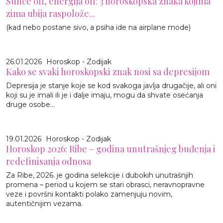
Sunce off, energija off: 3 horoskopska znaka kojima
zima ubija raspolože...
(kad nebo postane sivo, a psiha ide na airplane mode)
26.01.2026
Horoskop - Zodijak
Kako se svaki horoskopski znak nosi sa depresijom
Depresija je stanje koje se kod svakoga javlja drugačije, ali oni
koji su je imali ili je i dalje imaju, mogu da shvate osećanja
druge osobe...
19.01.2026
Horoskop - Zodijak
Horoskop 2026: Ribe – godina unutrašnjeg buđenja i
redefinisanja odnosa
Za Ribe, 2026. je godina selekcije i dubokih unutrašnjih
promena – period u kojem se stari obrasci, neravnopravne
veze i površni kontakti polako zamenjuju novim,
autentičnijim vezama.