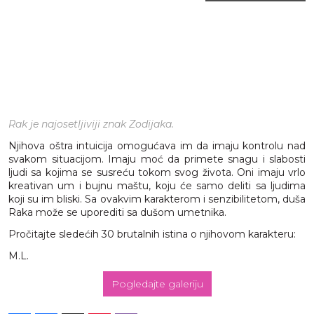
Rak je najosetljiviji znak Zodijaka.
Njihova oštra intuicija omogućava im da imaju kontrolu nad
svakom situacijom. Imaju moć da primete snagu i slabosti
ljudi sa kojima se susreću tokom svog života. Oni imaju vrlo
kreativan um i bujnu maštu, koju će samo deliti sa ljudima
koji su im bliski. Sa ovakvim karakterom i senzibilitetom, duša
Raka može se uporediti sa dušom umetnika.
Pročitajte sledećih 30 brutalnih istina o njihovom karakteru:
M.L.
Pogledajte galeriju