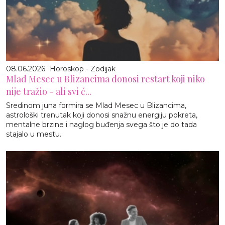
08.06.2026
Horoskop - Zodijak
Mlad Mesec u Blizancima donosi restart koji niko
nije tražio - ali svi ć...
Sredinom juna formira se Mlad Mesec u Blizancima,
astrološki trenutak koji donosi snažnu energiju pokreta,
mentalne brzine i naglog buđenja svega što je do tada
stajalo u mestu.