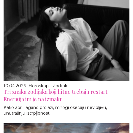
10.04.2026
Horoskop - Zodijak
Tri znaka zodijaka koji hitno trebaju restart –
Energija im je na izmaku
Kako april lagano prolazi, mnogi osećaju nevidljivu,
unutrašnju iscrpljenost.