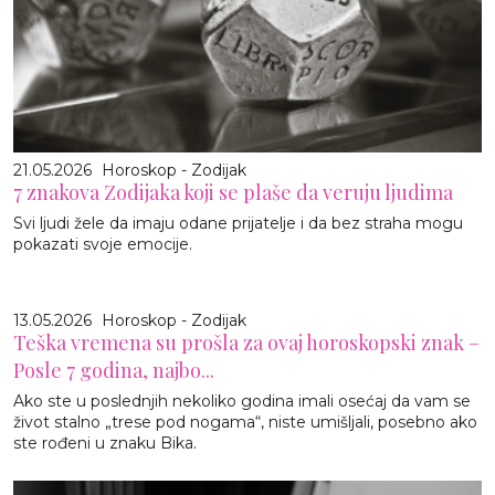
21.05.2026
Horoskop - Zodijak
7 znakova Zodijaka koji se plaše da veruju ljudima
Svi ljudi žele da imaju odane prijatelje i da bez straha mogu
pokazati svoje emocije.
13.05.2026
Horoskop - Zodijak
Teška vremena su prošla za ovaj horoskopski znak –
Posle 7 godina, najbo...
Ako ste u poslednjih nekoliko godina imali osećaj da vam se
život stalno „trese pod nogama“, niste umišljali, posebno ako
ste rođeni u znaku Bika.