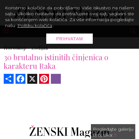
Koristimo kolačiće da poboljšamo Vaše iskustvo na našem
sajtu. Ukoliko nastavite da pretražujete ovaj sajt, saglasni ste
sa korišćenjem web kolačića. Za više informacija pogledajte
našu
Politiku kolačića
.
PRIHVATAM
Horoskop -
Zodijak
30 brutalno istinitih činjenica o
karakteru Raka
Share
Facebook
X
Pinterest
Viber
Pogledajte galeriju
Broj slika:
5