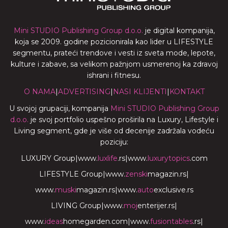
Mini STUDIO Publishing Group d.o.o.
je digital kompanija,
koja se 2009. godine pozicionirala kao lider u LIFESTYLE
segmentu, prateći trendove i vesti iz sveta mode, lepote,
kulture i zabave, sa velikom pažnjom usmerenoj ka zdravoj
ishrani i fitnesu.
O NAMA
|
ADVERTISING
|
NASI KLIJENTI
|
KONTAKT
U svojoj grupaciji, kompanija
Mini STUDIO Publishing Group
d.o.o.
je svoj portfolio uspešno proširila na Luxury, Lifestyle i
Living segment, gde je više od decenije zadržala vodeću
poziciju:
LUXURY Group
|
www.
luxlife
.rs
|
www.
luxurytopics
.com
LIFESTYLE Group
|
www.
zenski
magazin.rs
|
www.
muski
magazin.rs
|
www.
auto
exclusive.rs
LIVING Group
|
www.
moj
enterijer.rs
|
www.
ideas
homegarden.com
|
www.
fusiontables
.rs
|