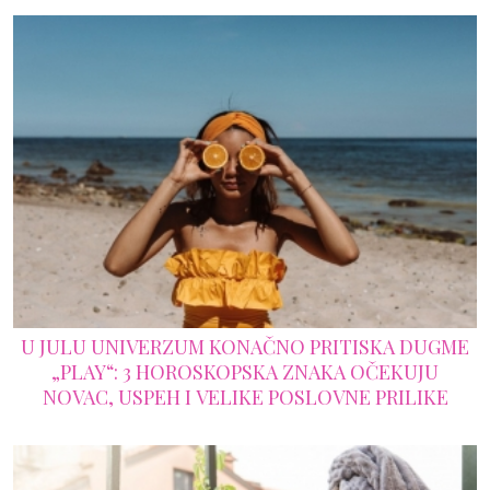
U JULU UNIVERZUM KONAČNO PRITISKA DUGME
„PLAY“: 3 HOROSKOPSKA ZNAKA OČEKUJU
NOVAC, USPEH I VELIKE POSLOVNE PRILIKE