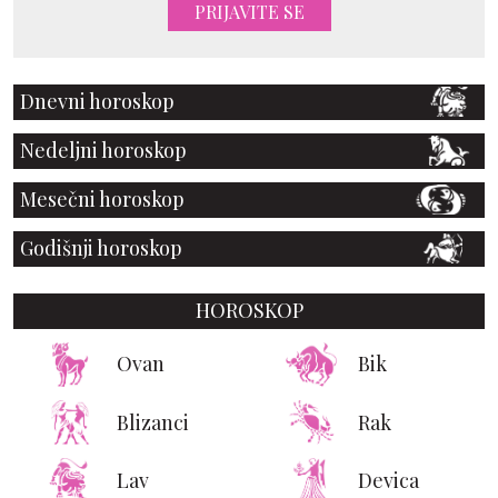
PRIJAVITE SE
Dnevni horoskop
Nedeljni horoskop
Mesečni horoskop
Godišnji horoskop
HOROSKOP
Ovan
Bik
Blizanci
Rak
Lav
Devica