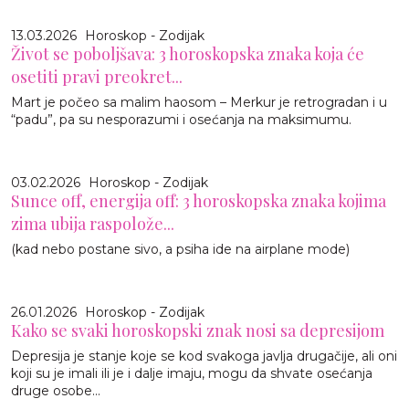
13.03.2026
Horoskop - Zodijak
Život se poboljšava: 3 horoskopska znaka koja će
osetiti pravi preokret...
Mart je počeo sa malim haosom – Merkur je retrogradan i u
“padu”, pa su nesporazumi i osećanja na maksimumu.
03.02.2026
Horoskop - Zodijak
Sunce off, energija off: 3 horoskopska znaka kojima
zima ubija raspolože...
(kad nebo postane sivo, a psiha ide na airplane mode)
26.01.2026
Horoskop - Zodijak
Kako se svaki horoskopski znak nosi sa depresijom
Depresija je stanje koje se kod svakoga javlja drugačije, ali oni
koji su je imali ili je i dalje imaju, mogu da shvate osećanja
druge osobe...