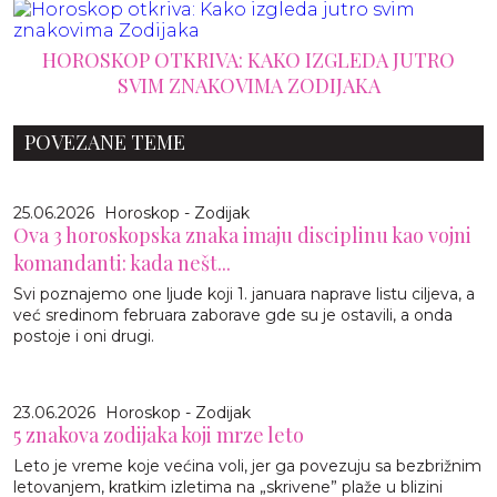
HOROSKOP OTKRIVA: KAKO IZGLEDA JUTRO
SVIM ZNAKOVIMA ZODIJAKA
POVEZANE TEME
25.06.2026
Horoskop - Zodijak
Ova 3 horoskopska znaka imaju disciplinu kao vojni
komandanti: kada nešt...
Svi poznajemo one ljude koji 1. januara naprave listu ciljeva, a
već sredinom februara zaborave gde su je ostavili, a onda
postoje i oni drugi.
23.06.2026
Horoskop - Zodijak
5 znakova zodijaka koji mrze leto
Leto je vreme koje većina voli, jer ga povezuju sa bezbrižnim
letovanjem, kratkim izletima na „skrivene” plaže u blizini