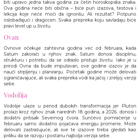
biti upravo jedna takva godina za četiri horoskopska znaka.
Ova godina neće biti obična – biće pun izazova, testova i
lekcija koje neće moći da ignorišu. Ali rezultat? Potpuno
oslobađajući i dragocen. Svaka prepreka koju savladaju biće
pravi level up u životu.
Ovan
Ovnove očekuje zahtevna godina već od februara, kada
Saturn zakorači u njihov znak. Saturn donosi disciplinu,
strukturu i potrebu da se odraslo pristupi životu. Iako je u
prirodi Ovna da bude impulsivan, ove godine izazov je da
nauči strpljenju i planiranju. Početak godine može delovati
ograničavajuće, ali svaka prepreka vodi ka jačoj i zrelijoj verziji
sebe.
Vodolija
Vodolije ulaze u period dubokih transformacija jer Pluton
prolazi kroz njihov znak narednih 18 godina, a 2026. donosi i
dodatni pritisak Severnog čvora. Sunčevo pomračenje u
februaru samo dodatno pojačava energiju promene. Može
delovati zastrašujuće, ali sve te izazove treba gledati kao
priliku da se razviju i postanu najbolja verzija sebe.