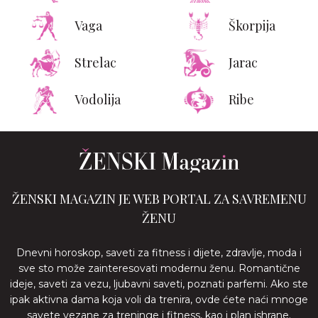
Vaga
Škorpija
Strelac
Jarac
Vodolija
Ribe
ŽENSKI MAGAZIN JE WEB PORTAL ZA SAVREMENU
ŽENU
Dnevni horoskop, saveti za fitness i dijete, zdravlje, moda i
sve sto može zainteresovati modernu ženu. Romantične
ideje, saveti za vezu, ljubavni saveti, poznati parfemi. Ako ste
ipak aktivna dama koja voli da trenira, ovde ćete naći mnoge
savete vezane za treninge i fitness, kao i plan ishrane.