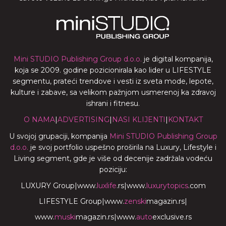
Mini STUDIO Publishing Group d.o.o.
je digital kompanija,
koja se 2009. godine pozicionirala kao lider u LIFESTYLE
segmentu, prateći trendove i vesti iz sveta mode, lepote,
kulture i zabave, sa velikom pažnjom usmerenoj ka zdravoj
ishrani i fitnesu.
O NAMA
|
ADVERTISING
|
NASI KLIJENTI
|
KONTAKT
U svojoj grupaciji, kompanija
Mini STUDIO Publishing Group
d.o.o.
je svoj portfolio uspešno proširila na Luxury, Lifestyle i
Living segment, gde je više od decenije zadržala vodeću
poziciju:
LUXURY Group
|
www.
luxlife
.rs
|
www.
luxurytopics
.com
LIFESTYLE Group
|
www.
zenski
magazin.rs
|
www.
muski
magazin.rs
|
www.
auto
exclusive.rs