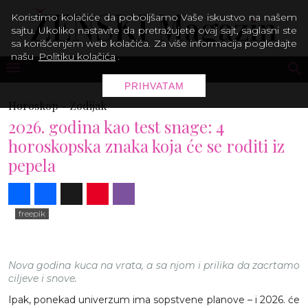
Koristimo kolačiće da poboljšamo Vaše iskustvo na našem
sajtu. Ukoliko nastavite da pretražujete ovaj sajt, saglasni ste
sa korišćenjem web kolačića. Za više informacija pogledajte
našu
Politiku kolačića
.
PRIHVATAM
Horoskop -
Zodijak
2026. godina kao test snage: 4
horoskopska znaka koja će se roditi iz
pepela
Share
Facebook
X
Pinterest
Viber
freepik
Nova godina kuca na vrata, a sa njom i prilika da zacrtamo
ciljeve i snove.
Ipak, ponekad univerzum ima sopstvene planove – i 2026. će