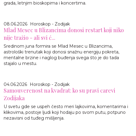
grada, letnjim bioskopima i koncertima.
08.06.2026
Horoskop - Zodijak
Mlad Mesec u Blizancima donosi restart koji niko
nije tražio - ali svi ć...
Sredinom juna formira se Mlad Mesec u Blizancima,
astrološki trenutak koji donosi snažnu energiju pokreta,
mentalne brzine i naglog buđenja svega što je do tada
stajalo u mestu.
04.06.2026
Horoskop - Zodijak
Samouverenost na kvadrat: ko su pravi carevi
Zodijaka
U svetu gde se uspeh često meri lajkovima, komentarima i
klikovima, postoje ljudi koji hodaju po svom putu, potpuno
nezavisni od tuđeg mišljenja.