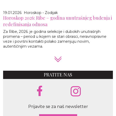
19.01.2026
Horoskop - Zodijak
Horoskop 2026: Ribe – godina unutrašnjeg buđenja i
redefinisanja odnosa
Za Ribe, 2026. je godina selekcije i dubokih unutrašnjih
promena – period u kojem se stari obrasci, neravnopravne
veze i površni kontakti polako zamenjuju novim,
autentičnijim vezama.
PRATITE NAS
Prijavite se za naš newsletter