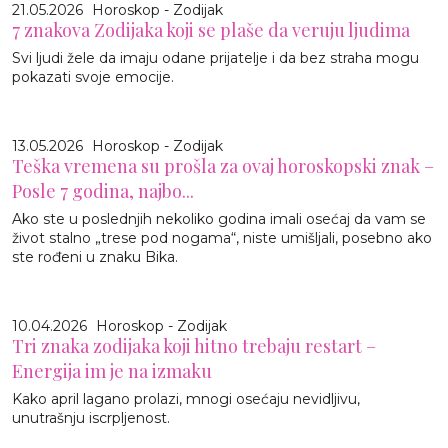
21.05.2026
Horoskop - Zodijak
7 znakova Zodijaka koji se plaše da veruju ljudima
Svi ljudi žele da imaju odane prijatelje i da bez straha mogu
pokazati svoje emocije.
13.05.2026
Horoskop - Zodijak
Teška vremena su prošla za ovaj horoskopski znak –
Posle 7 godina, najbo...
Ako ste u poslednjih nekoliko godina imali osećaj da vam se
život stalno „trese pod nogama“, niste umišljali, posebno ako
ste rođeni u znaku Bika.
10.04.2026
Horoskop - Zodijak
Tri znaka zodijaka koji hitno trebaju restart –
Energija im je na izmaku
Kako april lagano prolazi, mnogi osećaju nevidljivu,
unutrašnju iscrpljenost.