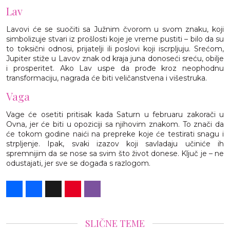
Lav
Lavovi će se suočiti sa Južnim čvorom u svom znaku, koji
simbolizuje stvari iz prošlosti koje je vreme pustiti – bilo da su
to toksični odnosi, prijatelji ili poslovi koji iscrpljuju. Srećom,
Jupiter stiže u Lavov znak od kraja juna donoseći sreću, obilje
i prosperitet. Ako Lav uspe da prođe kroz neophodnu
transformaciju, nagrada će biti veličanstvena i višestruka.
Vaga
Vage će osetiti pritisak kada Saturn u februaru zakorači u
Ovna, jer će biti u opoziciji sa njihovim znakom. To znači da
će tokom godine naići na prepreke koje će testirati snagu i
strpljenje. Ipak, svaki izazov koji savladaju učiniće ih
spremnijim da se nose sa svim što život donese. Ključ je – ne
odustajati, jer sve se događa s razlogom.
Share
Facebook
X
Pinterest
Viber
SLIČNE TEME