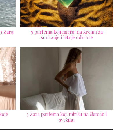
 5 Zara
5 parfema koji mirišu na kremu za
sunčanje i letnje odmore
koje
3 Zara parfema koji mirišu na čistoću i
svežinu