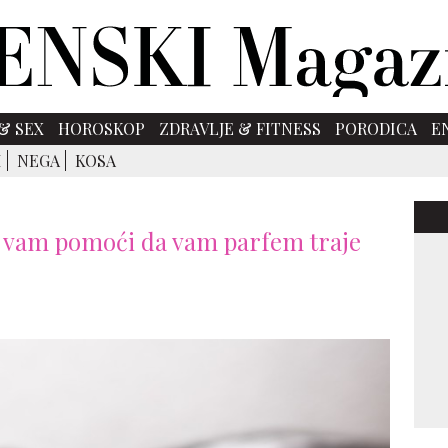
& SEX
HOROSKOP
ZDRAVLJE & FITNESS
PORODICA
E
I
NEGA
KOSA
e vam pomoći da vam parfem traje