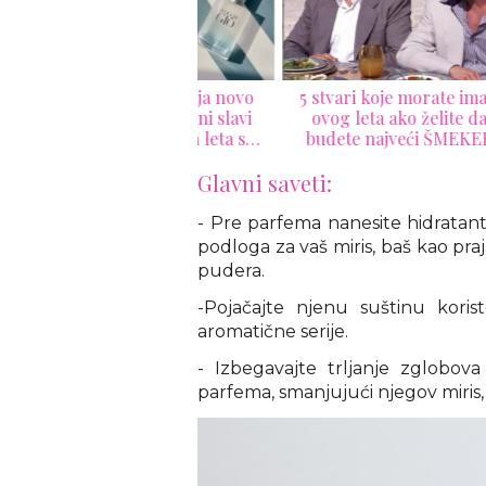
ua di Giò dobija novo
5 stvari koje morate imati
Top 
ce: Đorđo Armani slavi
ovog leta ako želite da
iteranski duh leta sa
budete najveći ŠMEKER
Havijerom Seranom
Glavni saveti:
- Pre parfema nanesite hidratant
podloga za vaš miris, baš kao pr
pudera.
-Pojačajte njenu suštinu korist
aromatične serije.
- Izbegavajte trljanje zglobov
parfema, smanjujući njegov miris, 