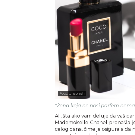
Foto: Unsplash
"Žena koja ne nosi parfem nema b
Ali, šta ako vam deluje da vaš pa
Mademoiselle Chanel pronašla je
celog dana, čime je osigurala da 