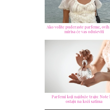
Ako volite puderaste parfeme, ovih
mirisa će vas oduševiti
Parfemi koji najduže traju: Note 
ostaju na koži satima