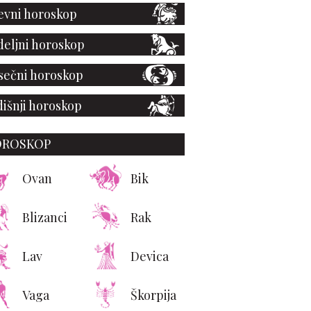
vni horoskop
eljni horoskop
ečni horoskop
išnji horoskop
OROSKOP
Ovan
Bik
Blizanci
Rak
Lav
Devica
Vaga
Škorpija