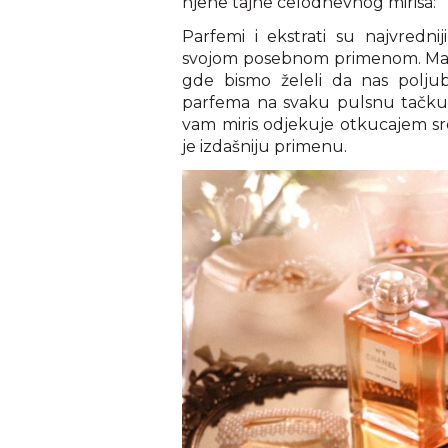
njene tajne celodnevnog mirisa:
Parfemi i ekstrati su najvredniji
svojom posebnom primenom. Mad
gde bismo želeli da nas poljube
parfema na svaku pulsnu tačku, p
vam miris odjekuje otkucajem src
je izdašniju primenu.