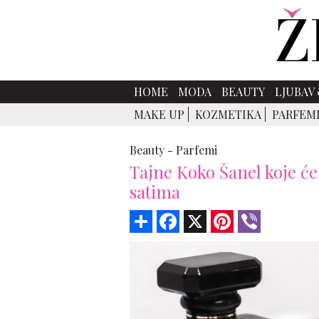
HOME
MODA
BEAUTY
LJUBAV 
MAKE UP
KOZMETIKA
PARFEM
Beauty -
Parfemi
Tajne Koko Šanel koje ć
satima
Share
Facebook
X
Pinterest
Viber