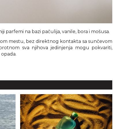
ji parfemi na bazi pačulija, vanile, bora i mošusa.
dnom mestu, bez direktnog kontakta sa sunčevom
uprotnom sva njihova jedinjenja mogu pokvariti,
a opada.