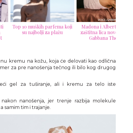
10 muških parfema koji
Madona i Alberto Guerra
N
su najbolji za plažu
zaštitna lica nove Dolce &
mušk
Gabbana The One
kampanje
nu kremu na kožu, koja će delovati kao odlična
ajmer za pre nanošenja tečnog ili bilo kog drugog
eći gel za tuširanje, ali i kremu za telo iste
a nakon nanošenja, jer trenje razbija molekule
a samim tim i trajanje.