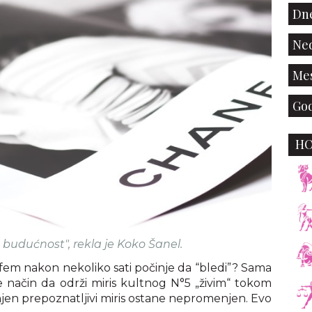
Dne
Ned
Mes
God
H
udućnost", rekla je Koko Šanel.
rfem nakon nekoliko sati počinje da “bledi”? Sama
 način da održi miris kultnog N°5 „živim“ tokom
njen prepoznatljivi miris ostane nepromenjen. Evo