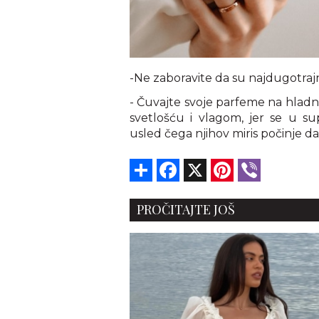
-Ne zaboravite da su najdugotrajni
- Čuvajte svoje parfeme na hla
svetlošću i vlagom, jer se u s
usled čega njihov miris počinje d
Share
Facebook
X
Pinterest
Viber
PROČITAJTE JOŠ