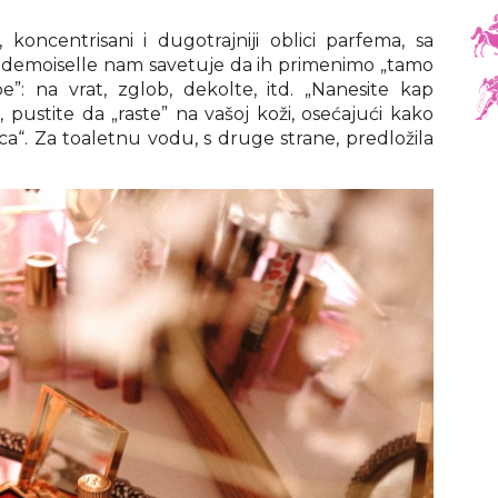
, koncentrisani i dugotrajniji oblici parfema, sa
emoiselle nam savetuje da ih primenimo „tamo
”: na vrat, zglob, dekolte, itd. „Nanesite kap
ustite da „raste” na vašoj koži, osećajući kako
a“. Za toaletnu vodu, s druge strane, predložila