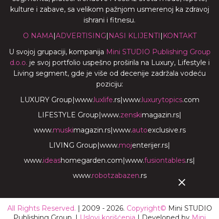
kulture i zabave, sa velikom pažnjom usmerenoj ka zdravoj
ishrani i fitnesu.
O NAMA
|
ADVERTISING
|
NASI KLIJENTI
|
KONTAKT
U svojoj grupaciji, kompanija
Mini STUDIO Publishing Group
d.o.o.
je svoj portfolio uspešno proširila na Luxury, Lifestyle i
Living segment, gde je više od decenije zadržala vodeću
poziciju:
LUXURY Group
|
www.
luxlife
.rs
|
www.
luxurytopics
.com
LIFESTYLE Group
|
www.
zenski
magazin.rs
|
www.
muski
magazin.rs
|
www.
auto
exclusive.rs
LIVING Group
|
www.
moj
enterijer.rs
|
www.
ideas
homegarden.com
|
www.
fusiontables
.rs
|
www.
robotzabazen
.rs
All Rights Reserved.
| 2009 - 2026.
Copyright©
Mini STUDIO
Publishing Group. |
Uslovi korišćenja
| Developed by
Mini