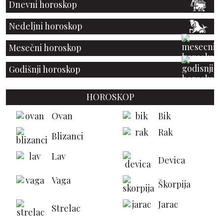
Dnevni horoskop
Nedeljni horoskop
Mesečni horoskop
Godišnji horoskop
HOROSKOP
Ovan
Bik
Rak
Blizanci
Lav
Devica
Vaga
Škorpija
Jarac
Strelac