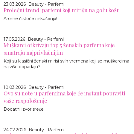
23.03.2026
Beauty - Parfemi
Prolećni trend: parfemi koji mirišu na golu kožu
Arome čistoće i iskušenja!
17.03.2026
Beauty - Parfemi
Muškarci otkrivaju top 5 ženskih parfema koje
smatraju najprivlačnijim
Koji su klasični ženski mirisi svih vremena koji se muškarcima
najviše dopadaju?
10.03.2026
Beauty - Parfemi
Ovo su note u parfemima koje će instant popraviti
vaše raspoloženje
Dodatni izvor sreće!
24.02.2026
Beauty - Parfemi