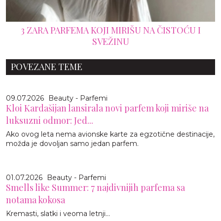
3 ZARA PARFEMA KOJI MIRIŠU NA ČISTOĆU I
SVEŽINU
POVEZANE TEME
09.07.2026
Beauty - Parfemi
Kloi Kardašijan lansirala novi parfem koji miriše na
luksuzni odmor: Jed...
Ako ovog leta nema avionske karte za egzotične destinacije,
možda je dovoljan samo jedan parfem.
01.07.2026
Beauty - Parfemi
Smells like Summer: 7 najdivnijih parfema sa
notama kokosa
Kremasti, slatki i veoma letnji...