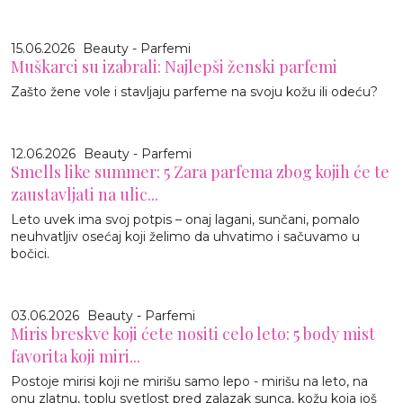
15.06.2026
Beauty - Parfemi
Muškarci su izabrali: Najlepši ženski parfemi
Zašto žene vole i stavljaju parfeme na svoju kožu ili odeću?
12.06.2026
Beauty - Parfemi
Smells like summer: 5 Zara parfema zbog kojih će te
zaustavljati na ulic...
Leto uvek ima svoj potpis – onaj lagani, sunčani, pomalo
neuhvatljiv osećaj koji želimo da uhvatimo i sačuvamo u
bočici.
03.06.2026
Beauty - Parfemi
Miris breskve koji ćete nositi celo leto: 5 body mist
favorita koji miri...
Postoje mirisi koji ne mirišu samo lepo - mirišu na leto, na
onu zlatnu, toplu svetlost pred zalazak sunca, kožu koja još