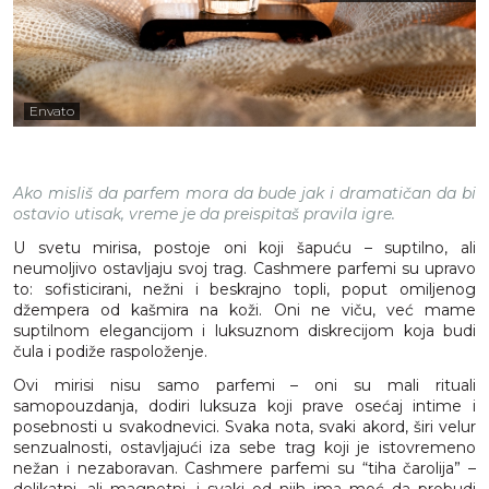
Envato
Ako misliš da parfem mora da bude jak i dramatičan da bi
ostavio utisak, vreme je da preispitaš pravila igre.
U svetu mirisa, postoje oni koji šapuću – suptilno, ali
neumoljivo ostavljaju svoj trag. Cashmere parfemi su upravo
to: sofisticirani, nežni i beskrajno topli, poput omiljenog
džempera od kašmira na koži. Oni ne viču, već mame
suptilnom elegancijom i luksuznom diskrecijom koja budi
čula i podiže raspoloženje.
Ovi mirisi nisu samo parfemi – oni su mali rituali
samopouzdanja, dodiri luksuza koji prave osećaj intime i
posebnosti u svakodnevici. Svaka nota, svaki akord, širi velur
senzualnosti, ostavljajući iza sebe trag koji je istovremeno
nežan i nezaboravan. Cashmere parfemi su “tiha čarolija” –