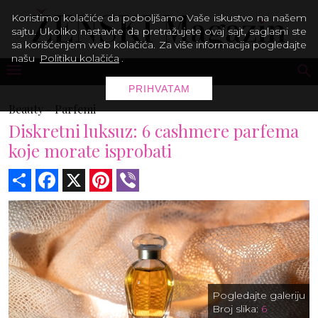
Koristimo kolačiće da poboljšamo Vaše iskustvo na našem
sajtu. Ukoliko nastavite da pretražujete ovaj sajt, saglasni ste
sa korišćenjem web kolačića. Za više informacija pogledajte
našu
Politiku kolačića
.
PRIHVATAM
Beauty -
Parfemi
Diskretni luksuz: 6 cashmere parfema
koje morate isprobati
Share
Facebook
X
Pinterest
Viber
Pogledajte galeriju
Broj slika:
6