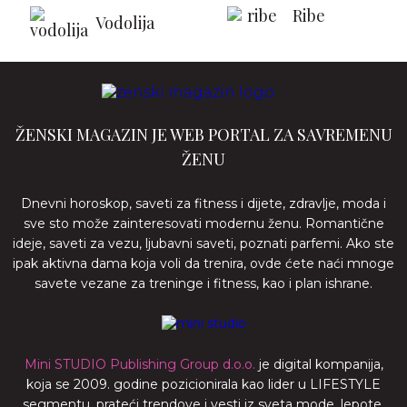
Ribe
Vodolija
ŽENSKI MAGAZIN JE WEB PORTAL ZA SAVREMENU
ŽENU
Dnevni horoskop, saveti za fitness i dijete, zdravlje, moda i
sve sto može zainteresovati modernu ženu. Romantične
ideje, saveti za vezu, ljubavni saveti, poznati parfemi. Ako ste
ipak aktivna dama koja voli da trenira, ovde ćete naći mnoge
savete vezane za treninge i fitness, kao i plan ishrane.
Mini STUDIO Publishing Group d.o.o.
je digital kompanija,
koja se 2009. godine pozicionirala kao lider u LIFESTYLE
segmentu, prateći trendove i vesti iz sveta mode, lepote,