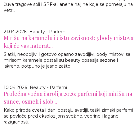
čuva tragove soli i SPF-a, lanene haljine koje se pomeraju na
vetr...
21.04.2026
Beauty - Parfemi
Mirišu na karamelu i čistu zavisnost: 5 body mistova
koji će vas naterat...
Slatki, neodoljivi i gotovo opasno zavodljivi, body mistovi sa
mirisom karamele postali su beauty opsesija sezone i
iskreno, potpuno je jasno zašto.
10.04.2026
Beauty - Parfemi
Prolećna voćna čarolija 2026: parfemi koji mirišu na
sunce, osmeh i slob...
Kako priroda cveta i dani postaju svetliji, teški zimski parfemi
se povlače pred eksplozijom svežine, vedrine i lagane
razigranosti.