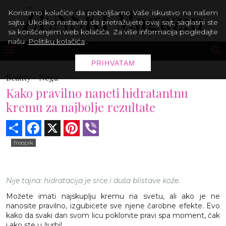
Koristimo kolačiće da poboljšamo Vaše iskustvo na našem
sajtu. Ukoliko nastavite da pretražujete ovaj sajt, saglasni ste
sa korišćenjem web kolačića. Za više informacija pogledajte
našu
Politiku kolačića
.
PRIHVATAM
Beauty -
Nega
Kako pravilno naneti hidratantnu
kremu za najbolje rezultate
Share
Facebook
X
Pinterest
Viber
freepik
Nije tajna: hidratacija je srce i duša blistave kože.
Možete imati najskuplju kremu na svetu, ali ako je ne
nanosite pravilno, izgubićete sve njene čarobne efekte. Evo
kako da svaki dan svom licu poklonite pravi spa moment, čak
i ako ste u žurbi!