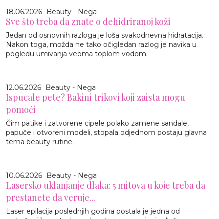
18.06.2026
Beauty - Nega
Sve što treba da znate o dehidriranoj koži
Jedan od osnovnih razloga je loša svakodnevna hidratacija.
Nakon toga, možda ne tako očigledan razlog je navika u
pogledu umivanja veoma toplom vodom.
12.06.2026
Beauty - Nega
Ispucale pete? Bakini trikovi koji zaista mogu
pomoći
Čim patike i zatvorene cipele polako zamene sandale,
papuče i otvoreni modeli, stopala odjednom postaju glavna
tema beauty rutine.
10.06.2026
Beauty - Nega
Lasersko uklanjanje dlaka: 5 mitova u koje treba da
prestanete da veruje...
Laser epilacija poslednjih godina postala je jedna od