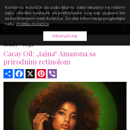
Koristimo kolačiće da poboljšamo Vaše iskustvo na našem
sajtu. Ukoliko nastavite da pretražujete ovaj sajt, saglasni ste
sa korišćenjem web kolačića. Za više informacija pogledajte
našu
Politiku kolačića
.
PRIHVATAM
Beauty -
Nega
Cacay Oil: „tajna“ Amazona sa
prirodnim retinolom
Share
Facebook
X
Pinterest
Viber