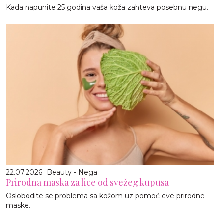
Kada napunite 25 godina vaša koža zahteva posebnu negu.
22.07.2026
Beauty - Nega
Prirodna maska za lice od svežeg kupusa
Oslobodite se problema sa kožom uz pomoć ove prirodne
maske.