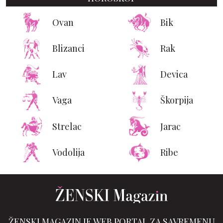
Ovan
Bik
Blizanci
Rak
Lav
Devica
Vaga
Škorpija
Strelac
Jarac
Vodolija
Ribe
ŽENSKI MAGAZIN JE WEB PORTAL ZA SAVREMENU