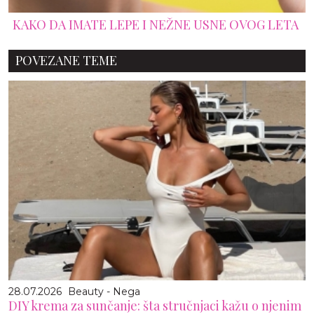
KAKO DA IMATE LEPE I NEŽNE USNE OVOG LETA
POVEZANE TEME
28.07.2026
Beauty - Nega
DIY krema za sunčanje: šta stručnjaci kažu o njenim