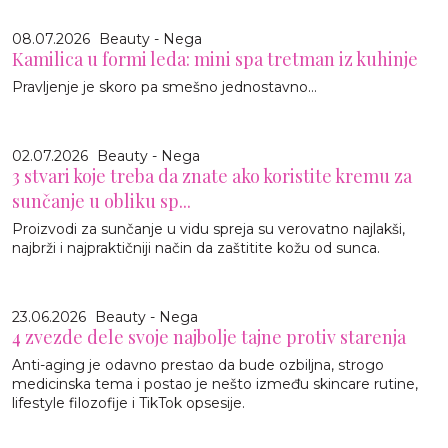
08.07.2026
Beauty - Nega
Kamilica u formi leda: mini spa tretman iz kuhinje
Pravljenje je skoro pa smešno jednostavno…
02.07.2026
Beauty - Nega
3 stvari koje treba da znate ako koristite kremu za
sunčanje u obliku sp...
Proizvodi za sunčanje u vidu spreja su verovatno najlakši,
najbrži i najpraktičniji način da zaštitite kožu od sunca.
23.06.2026
Beauty - Nega
4 zvezde dele svoje najbolje tajne protiv starenja
Anti-aging je odavno prestao da bude ozbiljna, strogo
medicinska tema i postao je nešto između skincare rutine,
lifestyle filozofije i TikTok opsesije.