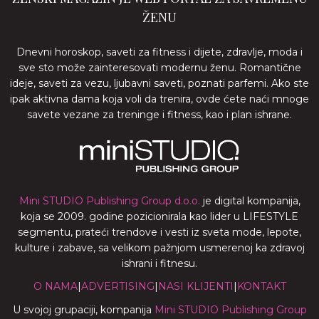
ŽENU
Dnevni horoskop, saveti za fitness i dijete, zdravlje, moda i
sve sto može zainteresovati modernu ženu. Romantične
ideje, saveti za vezu, ljubavni saveti, poznati parfemi. Ako ste
ipak aktivna dama koja voli da trenira, ovde ćete naći mnoge
savete vezane za treninge i fitness, kao i plan ishrane.
Mini STUDIO Publishing Group d.o.o.
je digital kompanija,
koja se 2009. godine pozicionirala kao lider u LIFESTYLE
segmentu, prateći trendove i vesti iz sveta mode, lepote,
kulture i zabave, sa velikom pažnjom usmerenoj ka zdravoj
ishrani i fitnesu.
O NAMA
|
ADVERTISING
|
NASI KLIJENTI
|
KONTAKT
U svojoj grupaciji, kompanija
Mini STUDIO Publishing Group