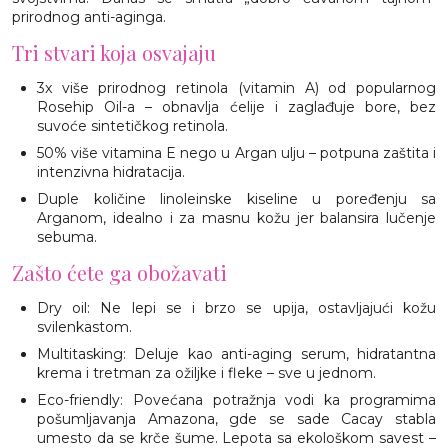
prirodnog anti-aginga.
Tri stvari koja osvajaju
3x više prirodnog retinola (vitamin A) od popularnog
Rosehip Oil-a – obnavlja ćelije i zaglađuje bore, bez
suvoće sintetičkog retinola.
50% više vitamina E nego u Argan ulju – potpuna zaštita i
intenzivna hidratacija.
Duple količine linoleinske kiseline u poređenju sa
Arganom, idealno i za masnu kožu jer balansira lučenje
sebuma.
Zašto ćete ga obožavati
Dry oil: Ne lepi se i brzo se upija, ostavljajući kožu
svilenkastom.
Multitasking: Deluje kao anti-aging serum, hidratantna
krema i tretman za ožiljke i fleke – sve u jednom.
Eco-friendly: Povećana potražnja vodi ka programima
pošumljavanja Amazona, gde se sade Cacay stabla
umesto da se krče šume. Lepota sa ekološkom savest –