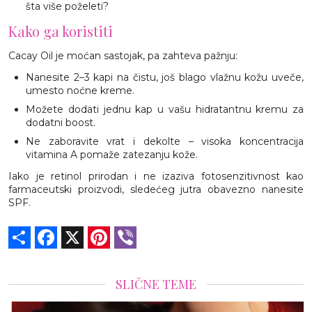
šta više poželeti?
Kako ga koristiti
Cacay Oil je moćan sastojak, pa zahteva pažnju:
Nanesite 2–3 kapi na čistu, još blago vlažnu kožu uveče,
umesto noćne kreme.
Možete dodati jednu kap u vašu hidratantnu kremu za
dodatni boost.
Ne zaboravite vrat i dekolte – visoka koncentracija
vitamina A pomaže zatezanju kože.
Iako je retinol prirodan i ne izaziva fotosenzitivnost kao
farmaceutski proizvodi, sledećeg jutra obavezno nanesite
SPF.
Share
Facebook
X
Pinterest
Viber
SLIČNE TEME