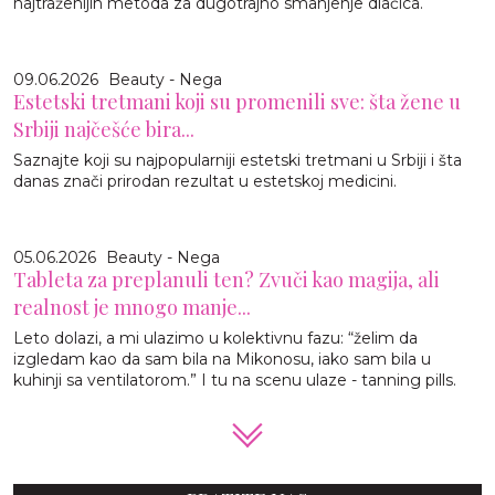
najtraženijih metoda za dugotrajno smanjenje dlačica.
09.06.2026
Beauty - Nega
Estetski tretmani koji su promenili sve: šta žene u
Srbiji najčešće bira...
Saznajte koji su najpopularniji estetski tretmani u Srbiji i šta
danas znači prirodan rezultat u estetskoj medicini.
05.06.2026
Beauty - Nega
Tableta za preplanuli ten? Zvuči kao magija, ali
realnost je mnogo manje...
Leto dolazi, a mi ulazimo u kolektivnu fazu: “želim da
izgledam kao da sam bila na Mikonosu, iako sam bila u
kuhinji sa ventilatorom.” I tu na scenu ulaze - tanning pills.