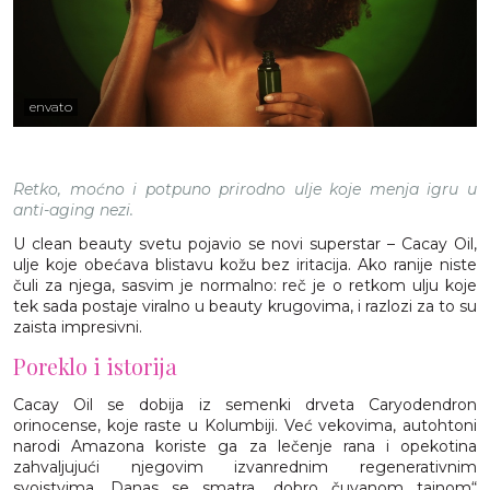
envato
Retko, moćno i potpuno prirodno ulje koje menja igru u
anti-aging nezi.
U clean beauty svetu pojavio se novi superstar – Cacay Oil,
ulje koje obećava blistavu kožu bez iritacija. Ako ranije niste
čuli za njega, sasvim je normalno: reč je o retkom ulju koje
tek sada postaje viralno u beauty krugovima, i razlozi za to su
zaista impresivni.
Poreklo i istorija
Cacay Oil se dobija iz semenki drveta Caryodendron
orinocense, koje raste u Kolumbiji. Već vekovima, autohtoni
narodi Amazona koriste ga za lečenje rana i opekotina
zahvaljujući njegovim izvanrednim regenerativnim
svojstvima. Danas se smatra „dobro čuvanom tajnom“