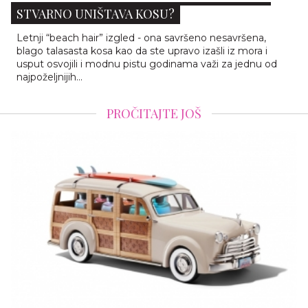
STVARNO UNIŠTAVA KOSU?
Letnji “beach hair” izgled - ona savršeno nesavršena,
blago talasasta kosa kao da ste upravo izašli iz mora i
usput osvojili i modnu pistu godinama važi za jednu od
najpoželjnijih...
PROČITAJTE JOŠ