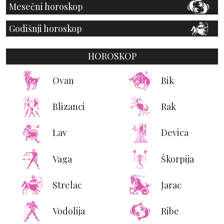
Mesečni horoskop
Godišnji horoskop
HOROSKOP
Ovan
Bik
Blizanci
Rak
Lav
Devica
Vaga
Škorpija
Strelac
Jarac
Vodolija
Ribe