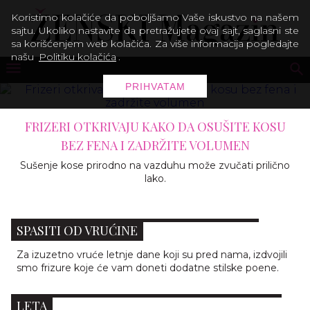
Koristimo kolačiće da poboljšamo Vaše iskustvo na našem
sajtu. Ukoliko nastavite da pretražujete ovaj sajt, saglasni ste
sa korišćenjem web kolačića. Za više informacija pogledajte
našu
Politiku kolačića
.
PRIHVATAM
FRIZERI OTKRIVAJU KAKO DA OSUŠITE KOSU
BEZ FENA I ZADRŽITE VOLUMEN
Sušenje kose prirodno na vazduhu može zvučati prilično
lako.
7 STILSKIH I BRZIH FRIZURA KOJE ĆE VAS
SPASITI OD VRUĆINE
Za izuzetno vruće letnje dane koji su pred nama, izdvojili
smo frizure koje će vam doneti dodatne stilske poene.
PLETENICA - NAJOMILJENIJA FRIZURA OVOG
LETA