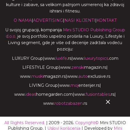
kulture i zabave, sa velikom pažnjom usmerenoj ka zdravoj
ishrani i fitnesu.
O NAMA
|
ADVERTISING
|
NASI KLIJENTI
|
KONTAKT
U svojoj grupaciji, kompanija
Mini STUDIO Publishing Group
d.o.o.
je svoj portfolio uspešno proširila na Luxury, Lifestyle i
Living segment, gde je više od decenije zadržala vodeću
poziciju:
LUXURY Group
|
www.
luxlife
.rs
|
www.
luxurytopics
.com
LIFESTYLE Group
|
www.
zenski
magazin.rs
|
www.
muski
magazin.rs
|
www.
auto
exclusive.rs
LIVING Group
|
www.
moj
enterijer.rs
|
www.
ideas
homegarden.com
|
www.
fusiontables
.rs
|
www.
robotzabazen
.rs
All Rights Reserved.
| 2009 - 2026.
Copyright©
Mini STUDIO
Publishing Group. |
Uslovi korišćenja
| Developed by
Mini