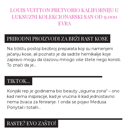
LOUIS VUITTON PRETVORIO KALIFORNIJU U
LUKSUZNI KOLEKCIONARSKI SAN OD 9.000
EVRA
PRIRODNI PROIZVODI ZA BRŽI RAST KOSE
Na tržištu postoji bezbroj preparata koji su namenjeni
jačanju kose, ali poznato je da sadrže hemikalije koje
zapravo mogu da izazovu mnogo više štete nego koristi.
ZABORAVI OBIČNI KONJSKI REP – MEDUSA
To znači da je...
PONYTAIL DOMINIRA INSTAGRAMOM I
TIKTOK...
Konjski rep je godinama bio beauty „sigurna zona“ – ono
kad nema inspiracije, kad je vrućina ili kad jednostavno
nema živaca za feniranje. I onda se pojavi Medusa
Ponytail i totaln...
RADIŠ SVE “KAKO TREBA”, ALI KOSA I DALJE NE
RASTE? EVO ZAŠTO!