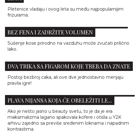
Pletenice vladaju i ovog leta su među najpopularnijim
frizurama.
FRIZERI OTKRIVAJU KAKO DA OSUŠITE KOSU
BEZ FENA I ZADRŽITE VOLUMEN
Sušenje kose prirodno na vazduhu može zvučati prilično
lako.
DVA TRIKA SA FIGAROM KOJE TREBA DA ZNATE
Postoji bezbroj caka, ali ove dve jednostavno menjaju
pravila igre!
GHOST BLONDE: NAJLUKSUZNIJA „NEVIDLJIVA“
PLAVA NIJANSA KOJA ĆE OBELEŽITI LE...
Ako je nešto jasno u beauty svetu, to je da je era
maksimalizma lagano spakovala kofere i otišla u Y2K
arhivu zajedno sa previše sređenim loknama i napadnim
kontrastima.
LETNJI MIT RAZBIJEN: DA LI MORSKA VODA