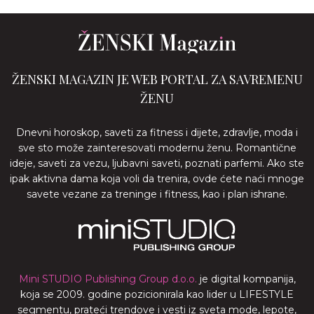
ŽENSKI MAGAZIN JE WEB PORTAL ZA SAVREMENU
ŽENU
Dnevni horoskop, saveti za fitness i dijete, zdravlje, moda i
sve sto može zainteresovati modernu ženu. Romantične
ideje, saveti za vezu, ljubavni saveti, poznati parfemi. Ako ste
ipak aktivna dama koja voli da trenira, ovde ćete naći mnoge
savete vezane za treninge i fitness, kao i plan ishrane.
Mini STUDIO Publishing Group d.o.o.
je digital kompanija,
koja se 2009. godine pozicionirala kao lider u LIFESTYLE
segmentu, prateći trendove i vesti iz sveta mode, lepote,