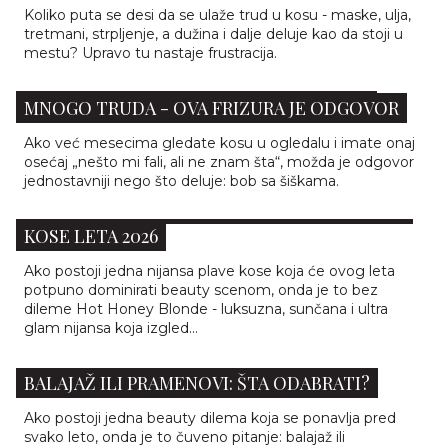
Koliko puta se desi da se ulaže trud u kosu - maske, ulja,
tretmani, strpljenje, a dužina i dalje deluje kao da stoji u
mestu? Upravo tu nastaje frustracija.
AKO ŽELITE DA IZGLEDATE SKUPLJE BEZ
MNOGO TRUDA - OVA FRIZURA JE ODGOVOR
Ako već mesecima gledate kosu u ogledalu i imate onaj
osećaj „nešto mi fali, ali ne znam šta“, možda je odgovor
jednostavniji nego što deluje: bob sa šiškama.
HOT HONEY BLONDE JE NAJPOŽELJNIJA BOJA
KOSE LETA 2026
Ako postoji jedna nijansa plave kose koja će ovog leta
potpuno dominirati beauty scenom, onda je to bez
dileme Hot Honey Blonde - luksuzna, sunčana i ultra
glam nijansa koja izgled...
BALAJAŽ ILI PRAMENOVI: ŠTA ODABRATI?
Ako postoji jedna beauty dilema koja se ponavlja pred
svako leto, onda je to čuveno pitanje: balajaž ili