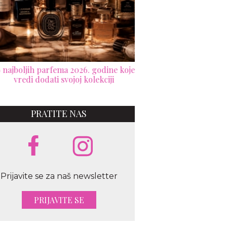
ajboljih parfema 2026. godine koje
CHANEL je predstavio
vredi dodati svojoj kolekciji
koja pretvara svetlos
trend s
PRATITE NAS
Prijavite se za naš newsletter
PRIJAVITE SE