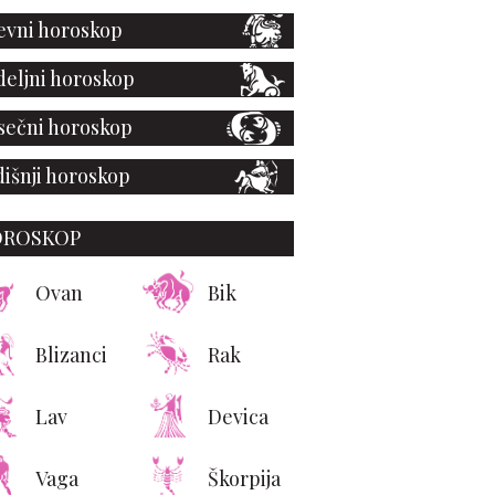
vni horoskop
eljni horoskop
ečni horoskop
išnji horoskop
OROSKOP
Ovan
Bik
Blizanci
Rak
Lav
Devica
Vaga
Škorpija