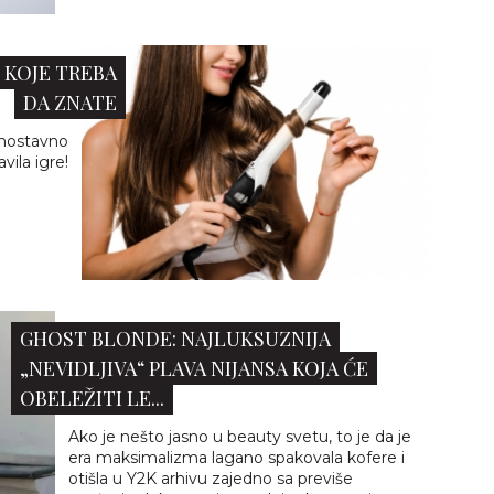
 KOJE TREBA
DA ZNATE
dnostavno
vila igre!
GHOST BLONDE: NAJLUKSUZNIJA
„NEVIDLJIVA“ PLAVA NIJANSA KOJA ĆE
OBELEŽITI LE...
Ako je nešto jasno u beauty svetu, to je da je
era maksimalizma lagano spakovala kofere i
otišla u Y2K arhivu zajedno sa previše