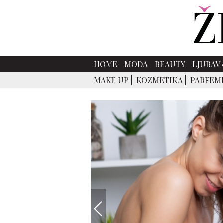
HOME
MODA
BEAUTY
LJUBAV 
MAKE UP
KOZMETIKA
PARFEM