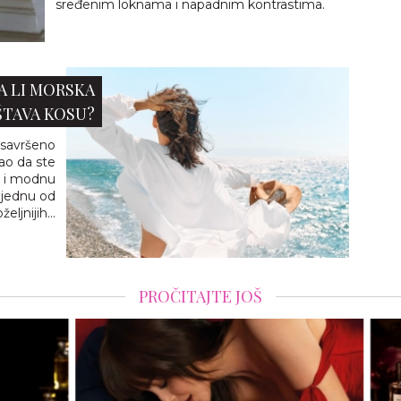
sređenim loknama i napadnim kontrastima.
DA LI MORSKA
ŠTAVA KOSU?
a savršeno
ao da ste
li i modnu
 jednu od
eljnijih...
PROČITAJTE JOŠ