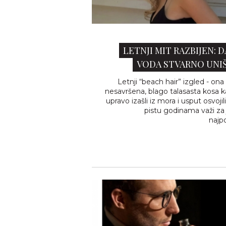
LETNJI MIT RAZBIJEN: 
VODA STVARNO UNI
Letnji “beach hair” izgled - on
nesavršena, blago talasasta kosa k
upravo izašli iz mora i usput osvoji
pistu godinama važi za
najpož