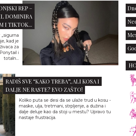
ONJSKI REP –
Dne
L DOMINIRA
Ned
I TIKTOK...
Mes
 „sigurna
je, kad je
živaca za
God
Ponytail i
totaln...
H
RADIŠ SVE “KAKO TREBA”, ALI KOSA I
DALJE NE RASTE? EVO ZAŠTO!
Koliko puta se desi da se ulaže trud u kosu -
maske, ulja, tretmani, strpljenje, a dužina i
dalje deluje kao da stoji u mestu? Upravo tu
nastaje frustracija.