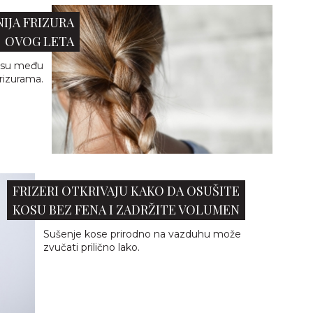
IJA FRIZURA
OVOG LETA
a su među
frizurama.
FRIZERI OTKRIVAJU KAKO DA OSUŠITE
KOSU BEZ FENA I ZADRŽITE VOLUMEN
Sušenje kose prirodno na vazduhu može
zvučati prilično lako.