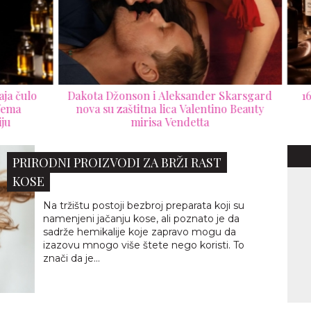
 čulo
Dakota Džonson i Aleksander Skarsgard
16 n
ma
nova su zaštitna lica Valentino Beauty
mirisa Vendetta
PRIRODNI PROIZVODI ZA BRŽI RAST
KOSE
Na tržištu postoji bezbroj preparata koji su
namenjeni jačanju kose, ali poznato je da
sadrže hemikalije koje zapravo mogu da
izazovu mnogo više štete nego koristi. To
znači da je...