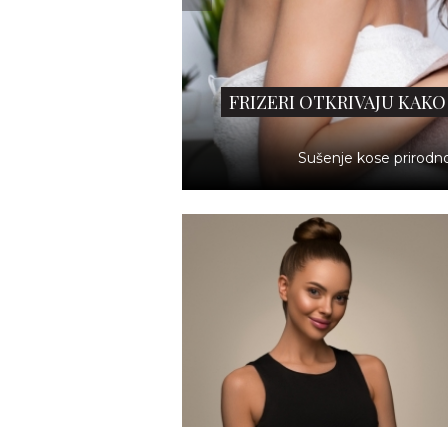
FRIZERI OTKRIVAJU KAKO
Sušenje kose prirodno