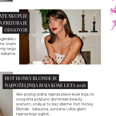
ATE SKUPLJE
 FRIZURA JE
ODGOVOR
gledalu i
li ne znam
niji nego
a šiškama.
HOT HONEY BLONDE JE
NAJPOŽELJNIJA BOJA KOSE LETA 2026
Ako postoji jedna nijansa plave kose koja će
ovog leta potpuno dominirati beauty
scenom, onda je to bez dileme Hot Honey
Blonde - luksuzna, sunčana i ultra glam
nijansa koja izgled...