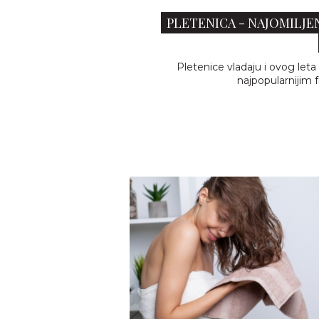
PLETENICA - NAJOMILJEN
Pletenice vladaju i ovog let
najpopularnijim 