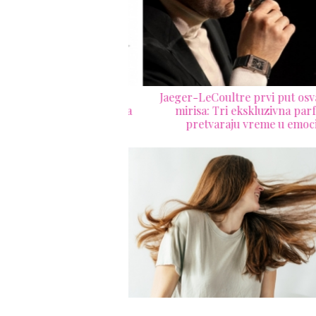
etvorio Kaliforniju u
Jaeger-LeCoultre prvi put osvaja
arski san od 9.000 evra
mirisa: Tri ekskluzivna parfe
pretvaraju vreme u emociju