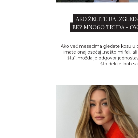
AKO ŽELITE DA IZGLED
BEZ MNOGO TRUDA - OVA
Ako već mesecima gledate kosu u o
imate onaj osećaj „nešto mi fali, a
šta“, možda je odgovor jednostav
što deluje: bob s