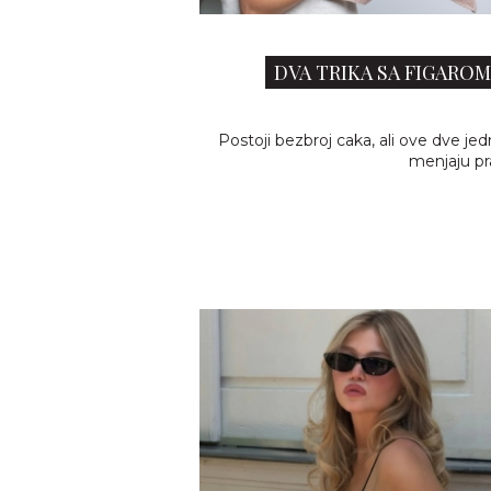
DVA TRIKA SA FIGAROM
Postoji bezbroj caka, ali ove dve je
menjaju pra