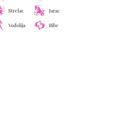
Strelac
Jarac
Vodolija
Ribe