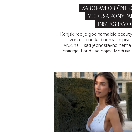
ZABORAVI OBIČNI K
MEDUSA PONYTAI
INSTAGRAMOM 
Konjski rep je godinama bio beauty
zona“ – ono kad nema inspiraci
vrućina ili kad jednostavno nema 
feniranje. I onda se pojavi Medusa 