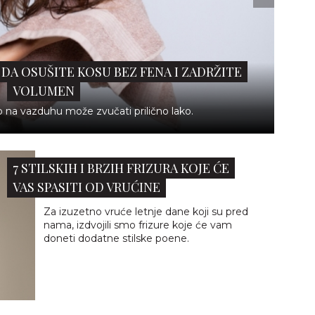
 DA OSUŠITE KOSU BEZ FENA I ZADRŽITE
VOLUMEN
 na vazduhu može zvučati prilično lako.
7 STILSKIH I BRZIH FRIZURA KOJE ĆE
VAS SPASITI OD VRUĆINE
Za izuzetno vruće letnje dane koji su pred
nama, izdvojili smo frizure koje će vam
doneti dodatne stilske poene.