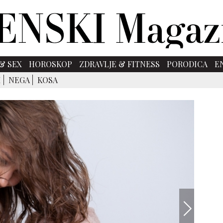
& SEX
HOROSKOP
ZDRAVLJE & FITNESS
PORODICA
E
I
NEGA
KOSA