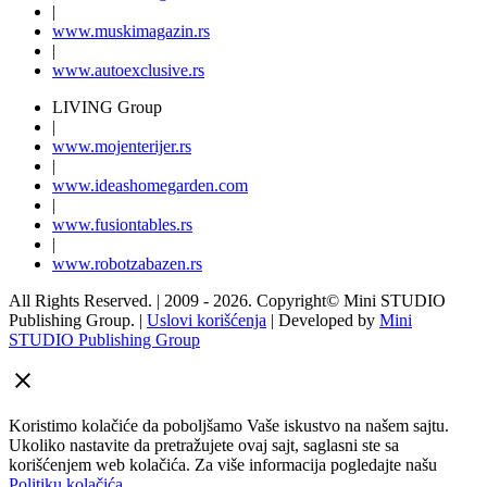
|
www.
muski
magazin.rs
|
www.
auto
exclusive.rs
LIVING Group
|
www.
moj
enterijer.rs
|
www.
ideas
homegarden.com
|
www.
fusiontables
.rs
|
www.
robotzabazen
.rs
All Rights Reserved.
| 2009 - 2026.
Copyright©
Mini STUDIO
Publishing Group. |
Uslovi korišćenja
| Developed by
Mini
STUDIO Publishing Group
Koristimo kolačiće da poboljšamo Vaše iskustvo na našem sajtu.
Ukoliko nastavite da pretražujete ovaj sajt, saglasni ste sa
korišćenjem web kolačića. Za više informacija pogledajte našu
Politiku kolačića
.