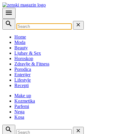
Home
Moda
Beauty
Ljubav & Sex
Horoskop
Zdravlje & Fitness
Porodica
Enterijer
Lifestyle
Recepti
Make up
Kozmetika
Parfemi
Nega
Kosa