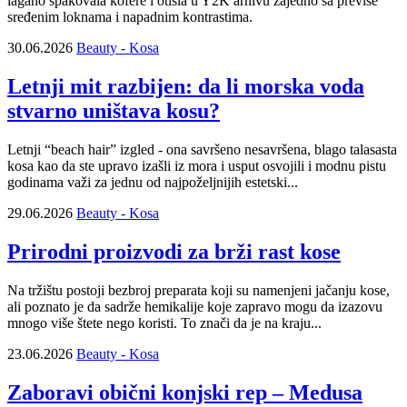
lagano spakovala kofere i otišla u Y2K arhivu zajedno sa previše
sređenim loknama i napadnim kontrastima.
30.06.2026
Beauty - Kosa
Letnji mit razbijen: da li morska voda
stvarno uništava kosu?
Letnji “beach hair” izgled - ona savršeno nesavršena, blago talasasta
kosa kao da ste upravo izašli iz mora i usput osvojili i modnu pistu
godinama važi za jednu od najpoželjnijih estetski...
29.06.2026
Beauty - Kosa
Prirodni proizvodi za brži rast kose
Na tržištu postoji bezbroj preparata koji su namenjeni jačanju kose,
ali poznato je da sadrže hemikalije koje zapravo mogu da izazovu
mnogo više štete nego koristi. To znači da je na kraju...
23.06.2026
Beauty - Kosa
Zaboravi obični konjski rep – Medusa