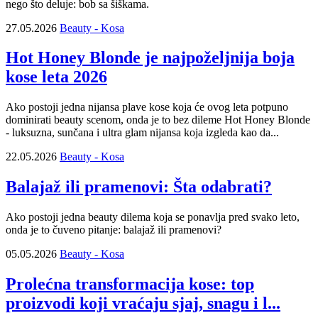
nego što deluje: bob sa šiškama.
27.05.2026
Beauty - Kosa
Hot Honey Blonde je najpoželjnija boja
kose leta 2026
Ako postoji jedna nijansa plave kose koja će ovog leta potpuno
dominirati beauty scenom, onda je to bez dileme Hot Honey Blonde
- luksuzna, sunčana i ultra glam nijansa koja izgleda kao da...
22.05.2026
Beauty - Kosa
Balajaž ili pramenovi: Šta odabrati?
Ako postoji jedna beauty dilema koja se ponavlja pred svako leto,
onda je to čuveno pitanje: balajaž ili pramenovi?
05.05.2026
Beauty - Kosa
Prolećna transformacija kose: top
proizvodi koji vraćaju sjaj, snagu i l...