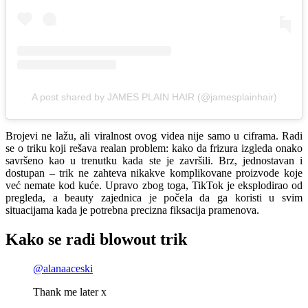
A post shared by JAMES PLAIN HAIR (@jamesplainhair)
Brojevi ne lažu, ali viralnost ovog videa nije samo u ciframa. Radi
se o triku koji rešava realan problem: kako da frizura izgleda onako
savršeno kao u trenutku kada ste je završili. Brz, jednostavan i
dostupan – trik ne zahteva nikakve komplikovane proizvode koje
već nemate kod kuće. Upravo zbog toga, TikTok je eksplodirao od
pregleda, a beauty zajednica je počela da ga koristi u svim
situacijama kada je potrebna precizna fiksacija pramenova.
Kako se radi blowout trik
@alanaaceski
Thank me later x