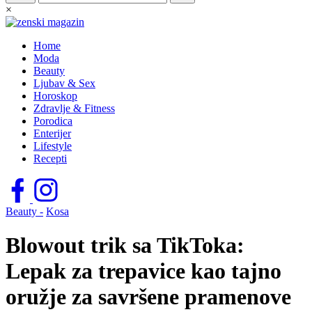
×
Home
Moda
Beauty
Ljubav & Sex
Horoskop
Zdravlje & Fitness
Porodica
Enterijer
Lifestyle
Recepti
Beauty -
Kosa
Blowout trik sa TikToka:
Lepak za trepavice kao tajno
oružje za savršene pramenove