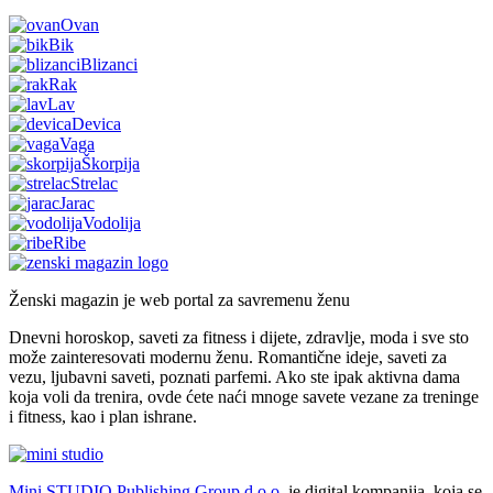
Ovan
Bik
Blizanci
Rak
Lav
Devica
Vaga
Škorpija
Strelac
Jarac
Vodolija
Ribe
Ženski magazin je web portal za savremenu ženu
Dnevni horoskop, saveti za fitness i dijete, zdravlje, moda i sve sto
može zainteresovati modernu ženu. Romantične ideje, saveti za
vezu, ljubavni saveti, poznati parfemi. Ako ste ipak aktivna dama
koja voli da trenira, ovde ćete naći mnoge savete vezane za treninge
i fitness, kao i plan ishrane.
Mini STUDIO Publishing Group d.o.o.
je digital kompanija, koja se