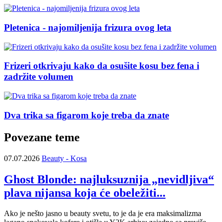
Pletenica - najomiljenija frizura ovog leta
Frizeri otkrivaju kako da osušite kosu bez fena i
zadržite volumen
Dva trika sa figarom koje treba da znate
Povezane teme
07.07.2026
Beauty - Kosa
Ghost Blonde: najluksuznija „nevidljiva“
plava nijansa koja će obeležiti...
Ako je nešto jasno u beauty svetu, to je da je era maksimalizma