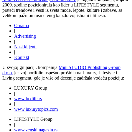
2009. godine pozicionirala kao lider u LIFESTYLE segmentu,
prateći trendove i vesti iz sveta mode, lepote, kulture i zabave, sa
velikom pažnjom usmerenoj ka zdravoj ishrani i fitnesu.
O nama
|
Advertising
|
Nasi klijenti
|
Kontakt
U svojoj grupaciji, kompanija
Mini STUDIO Publishing Group
d.o.o.
je svoj portfolio uspešno proširila na Luxury, Lifestyle i
Living segment, gde je više od decenije zadržala vodeću poziciju:
LUXURY Group
|
www.
luxlife
.rs
|
www.
luxurytopics
.com
LIFESTYLE Group
|
www.
zenski
magazin.rs