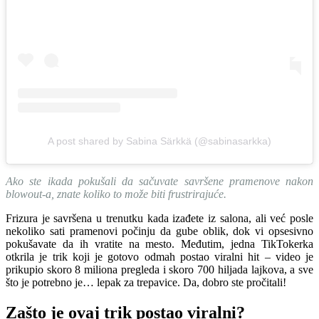
A post shared by Sabina Särkkä (@sabinasarkka)
Ako ste ikada pokušali da sačuvate savršene pramenove nakon
blowout-a, znate koliko to može biti frustrirajuće.
Frizura je savršena u trenutku kada izađete iz salona, ali već posle
nekoliko sati pramenovi počinju da gube oblik, dok vi opsesivno
pokušavate da ih vratite na mesto. Međutim, jedna TikTokerka
otkrila je trik koji je gotovo odmah postao viralni hit – video je
prikupio skoro 8 miliona pregleda i skoro 700 hiljada lajkova, a sve
što je potrebno je… lepak za trepavice. Da, dobro ste pročitali!
Zašto je ovaj trik postao viralni?