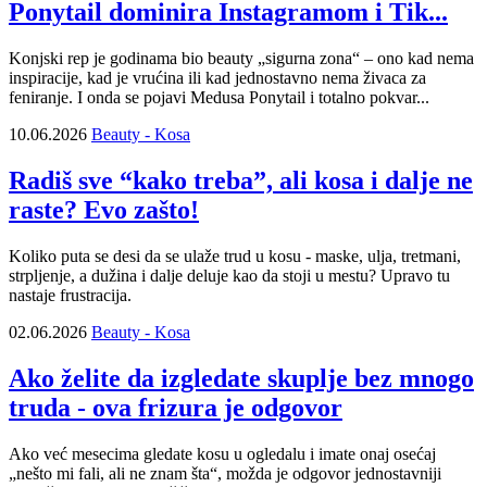
Ponytail dominira Instagramom i Tik...
Konjski rep je godinama bio beauty „sigurna zona“ – ono kad nema
inspiracije, kad je vrućina ili kad jednostavno nema živaca za
feniranje. I onda se pojavi Medusa Ponytail i totalno pokvar...
10.06.2026
Beauty - Kosa
Radiš sve “kako treba”, ali kosa i dalje ne
raste? Evo zašto!
Koliko puta se desi da se ulaže trud u kosu - maske, ulja, tretmani,
strpljenje, a dužina i dalje deluje kao da stoji u mestu? Upravo tu
nastaje frustracija.
02.06.2026
Beauty - Kosa
Ako želite da izgledate skuplje bez mnogo
truda - ova frizura je odgovor
Ako već mesecima gledate kosu u ogledalu i imate onaj osećaj
„nešto mi fali, ali ne znam šta“, možda je odgovor jednostavniji