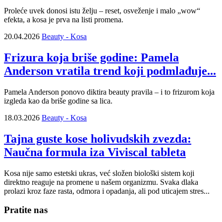
Proleće uvek donosi istu želju – reset, osveženje i malo „wow“
efekta, a kosa je prva na listi promena.
20.04.2026
Beauty - Kosa
Frizura koja briše godine: Pamela
Anderson vratila trend koji podmlađuje...
Pamela Anderson ponovo diktira beauty pravila – i to frizurom koja
izgleda kao da briše godine sa lica.
18.03.2026
Beauty - Kosa
Tajna guste kose holivudskih zvezda:
Naučna formula iza Viviscal tableta
Kosa nije samo estetski ukras, već složen biološki sistem koji
direktno reaguje na promene u našem organizmu. Svaka dlaka
prolazi kroz faze rasta, odmora i opadanja, ali pod uticajem stres...
Pratite nas