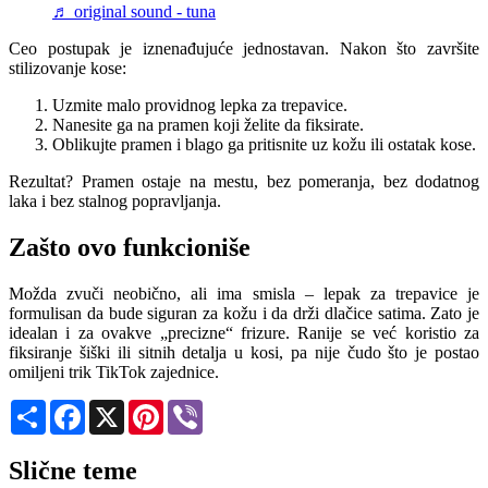
♬ original sound - tuna
Ceo postupak je iznenađujuće jednostavan. Nakon što završite
stilizovanje kose:
Uzmite malo providnog lepka za trepavice.
Nanesite ga na pramen koji želite da fiksirate.
Oblikujte pramen i blago ga pritisnite uz kožu ili ostatak kose.
Rezultat? Pramen ostaje na mestu, bez pomeranja, bez dodatnog
laka i bez stalnog popravljanja.
Zašto ovo funkcioniše
Možda zvuči neobično, ali ima smisla – lepak za trepavice je
formulisan da bude siguran za kožu i da drži dlačice satima. Zato je
idealan i za ovakve „precizne“ frizure. Ranije se već koristio za
fiksiranje šiški ili sitnih detalja u kosi, pa nije čudo što je postao
omiljeni trik TikTok zajednice.
Share
Facebook
X
Pinterest
Viber
Slične teme