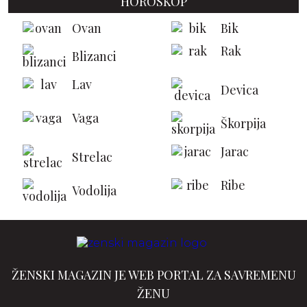
HOROSKOP
Ovan
Bik
Rak
Blizanci
Lav
Devica
Vaga
Škorpija
Jarac
Strelac
Ribe
Vodolija
ŽENSKI MAGAZIN JE WEB PORTAL ZA SAVREMENU
ŽENU