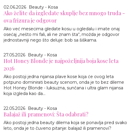
02.06.2026
Beauty - Kosa
Ako želite da izgledate skuplje bez mnogo truda -
ova frizura je odgovor
Ako već mesecima gledate kosu u ogledalu i imate onaj
osećaj „nešto mi fali, ali ne znam šta“, možda je odgovor
jednostavniji nego što deluje: bob sa šiškama.
27.05.2026
Beauty - Kosa
Hot Honey Blonde je najpoželjnija boja kose leta
2026
Ako postoji jedna nijansa plave kose koja će ovog leta
potpuno dominirati beauty scenom, onda je to bez dileme
Hot Honey Blonde - luksuzna, sunčana i ultra glam nijansa
koja izgleda kao da...
22.05.2026
Beauty - Kosa
Balajaž ili pramenovi: Šta odabrati?
Ako postoji jedna beauty dilema koja se ponavlja pred svako
leto, onda je to čuveno pitanje: balajaž ili pramenovi?