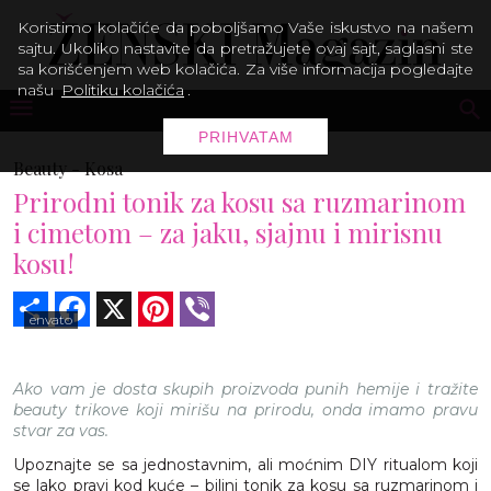
Koristimo kolačiće da poboljšamo Vaše iskustvo na našem
sajtu. Ukoliko nastavite da pretražujete ovaj sajt, saglasni ste
sa korišćenjem web kolačića. Za više informacija pogledajte
našu
Politiku kolačića
.
PRIHVATAM
Beauty -
Kosa
Prirodni tonik za kosu sa ruzmarinom
i cimetom – za jaku, sjajnu i mirisnu
kosu!
Share
Facebook
X
Pinterest
Viber
envato
Ako vam je dosta skupih proizvoda punih hemije i tražite
beauty trikove koji mirišu na prirodu, onda imamo pravu
stvar za vas.
Upoznajte se sa jednostavnim, ali moćnim DIY ritualom koji
se lako pravi kod kuće – biljni tonik za kosu sa ruzmarinom i