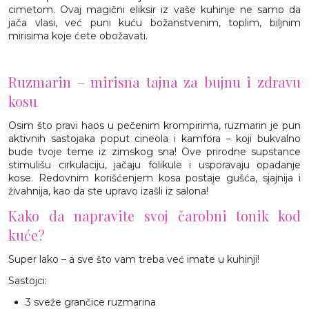
cimetom. Ovaj magični eliksir iz vaše kuhinje ne samo da
jača vlasi, već puni kuću božanstvenim, toplim, biljnim
mirisima koje ćete obožavati.
Ruzmarin – mirisna tajna za bujnu i zdravu
kosu
Osim što pravi haos u pečenim krompirima, ruzmarin je pun
aktivnih sastojaka poput cineola i kamfora – koji bukvalno
bude tvoje teme iz zimskog sna! Ove prirodne supstance
stimulišu cirkulaciju, jačaju folikule i usporavaju opadanje
kose. Redovnim korišćenjem kosa postaje gušća, sjajnija i
živahnija, kao da ste upravo izašli iz salona!
Kako da napravite svoj čarobni tonik kod
kuće?
Super lako – a sve što vam treba već imate u kuhinji!
Sastojci:
3 sveže grančice ruzmarina