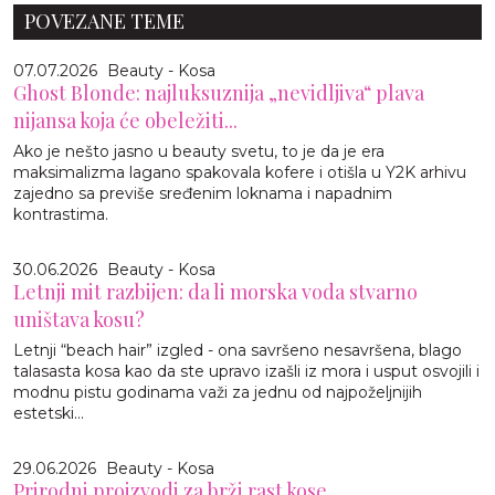
POVEZANE TEME
07.07.2026
Beauty - Kosa
Ghost Blonde: najluksuznija „nevidljiva“ plava
nijansa koja će obeležiti...
Ako je nešto jasno u beauty svetu, to je da je era
maksimalizma lagano spakovala kofere i otišla u Y2K arhivu
zajedno sa previše sređenim loknama i napadnim
kontrastima.
30.06.2026
Beauty - Kosa
Letnji mit razbijen: da li morska voda stvarno
uništava kosu?
Letnji “beach hair” izgled - ona savršeno nesavršena, blago
talasasta kosa kao da ste upravo izašli iz mora i usput osvojili i
modnu pistu godinama važi za jednu od najpoželjnijih
estetski...
29.06.2026
Beauty - Kosa
Prirodni proizvodi za brži rast kose