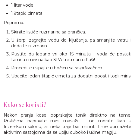
1 litar vode
1 štapić cimeta
Priprema:
Skinite listiće ruzmarina sa grančica.
U šerpi zagrejte vodu do ključanja, pa smanjite vatru i
dodajte ruzmarin.
Pustite da lagano vri oko 15 minuta – voda će postati
tamna i mirisna kao SPA tretman u flaši!
Procedite i sipajte u bočicu sa raspršivačem.
Ubacite jedan štapić cimeta za dodatni boost i topli miris.
Kako se koristi?
Nakon pranja kose, poprskajte tonik direktno na teme.
Prstićima napravite mini masažu – ne morate kao u
frizerskom salonu, ali neka traje bar minut. Time pomažete
aktivnim sastojcima da se upiju duboko i učine magiju.