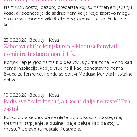
Na tržištu postoji bezbroj preparata koji su namenjeni jačanju
kose, ali poznato je da sadrže hemikalije koje zapravo mogu
da izazovu mnogo više štete nego koristi. To znači da je na
kraju...
23.06.2026
Beauty - Kosa
Zaboravi obični konjski rep – Medusa Ponytail
dominira Instagramom i Tik...
Konjski rep je godinama bio beauty „sigurna zona“ – ono kad
nema inspiracije, kad je vrućina ili kad jednostavno nema
živaca za feniranje. I onda se pojavi Medusa Ponytail i totalno
pokvar...
10.06.2026
Beauty - Kosa
Radiš sve “kako treba”, ali kosa i dalje ne raste? Evo
zašto!
Koliko puta se desi da se ulaže trud u kosu - maske, ulja,
tretmani, strpljenje, a dužina i dalje deluje kao da stoji u
mestu? Upravo tu nastaje frustracija.