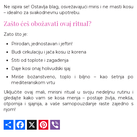
Ne ispira se! Ostavlja blag, osvežavajući miris i ne masti kosu
– idealno za svakodnevnu upotrebu.
Zašto ćeš obožavati ovaj ritual?
Zato što je:
Prirodan, jednostavan i jeftin!
Budi cirkulaciju i jača kosu iz korena
Štiti od toplote i zagađenja
Daje kosi onaj holivudski sjaj
Miriše božanstveno, toplo i biljno – kao šetnja po
mediteranskom vrtu
Uključite ovaj mali, mirisni ritual u svoju nedeljnu rutinu i
gledajte kako vam se kosa menja – postaje življa, mekša,
otpornija i sjajnija, a vaše samopouzdanje raste zajedno s
njom!
Share
Facebook
X
Pinterest
Viber