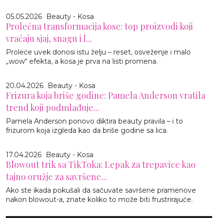
05.05.2026
Beauty - Kosa
Prolećna transformacija kose: top proizvodi koji
vraćaju sjaj, snagu i l...
Proleće uvek donosi istu želju – reset, osveženje i malo
„wow“ efekta, a kosa je prva na listi promena.
20.04.2026
Beauty - Kosa
Frizura koja briše godine: Pamela Anderson vratila
trend koji podmlađuje...
Pamela Anderson ponovo diktira beauty pravila – i to
frizurom koja izgleda kao da briše godine sa lica.
17.04.2026
Beauty - Kosa
Blowout trik sa TikToka: Lepak za trepavice kao
tajno oružje za savršene...
Ako ste ikada pokušali da sačuvate savršene pramenove
nakon blowout-a, znate koliko to može biti frustrirajuće.