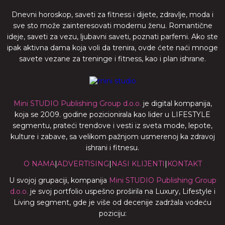
Dnevni horoskop, saveti za fitness i dijete, zdravlje, moda i
sve sto može zainteresovati modernu ženu. Romantične
ideje, saveti za vezu, ljubavni saveti, poznati parfemi. Ako ste
ipak aktivna dama koja voli da trenira, ovde ćete naći mnoge
savete vezane za treninge i fitness, kao i plan ishrane.
Mini STUDIO Publishing Group d.o.o.
je digital kompanija,
koja se 2009. godine pozicionirala kao lider u LIFESTYLE
segmentu, prateći trendove i vesti iz sveta mode, lepote,
kulture i zabave, sa velikom pažnjom usmerenoj ka zdravoj
ishrani i fitnesu.
O NAMA
|
ADVERTISING
|
NASI KLIJENTI
|
KONTAKT
U svojoj grupaciji, kompanija
Mini STUDIO Publishing Group
d.o.o.
je svoj portfolio uspešno proširila na Luxury, Lifestyle i
Living segment, gde je više od decenije zadržala vodeću
poziciju: