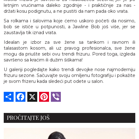
letnjim vrućinama daleko zgodnije - i praktičnije za nas -
držati kosu podignutu, a ne pustiti da nam pada oko vrata.
Sa rolkama i šalovima koje ćemo uskoro početi da nosimo,
bob se ističe u potpunosti, a Jawline Bob još više, jer se
zaustavlja tik iznad vrata.
Idealan je izbor za sve žene sa tankom i ravnom ili
talasastom kosom, ali uz pravog profesionalca, sve žene
mogu da priušte sebi ovu trendi frizuru. Pored toga, izgleda
savršeno sa kraćim ili dužim šiškama!
U galeriji pogledajte kako trendi devojke nose najmoderniju
frizuru sezone. Sačuvajte svoju omiljenu fotografiju i pokažite
je svom frizeru kada sledeći put odete u salon.
Share
Facebook
X
Pinterest
Viber
PROČITAJTE JOŠ