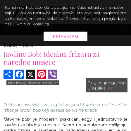
Koristimo kolačiće da poboljšamo Vaše iskustvo na našem
sajtu. Ukoliko nastavite da pretražujete ovaj sajt, saglasni ste
sa korišćenjem web kolačića. Za više informacija pogledajte
našu
Politiku kolačića
.
PRIHVATAM
Beauty -
Kosa
Jawline Bob: Idealna frizura za
naredne mesece
Share
Facebook
X
Pinterest
Viber
Pogledajte galeriju
foto: instagram/rianne.meijer/
Broj slika:
10
Želite da osvežite svoj izgled za predstojeću zimu? Savršen
izbor je kratki bob koji doseže do visine brade.
"Jawline bob" je moderan, praktičan, edgy i jednostavno je
savršen za hladnije mesece. Suprotno popularnom mišljenju,
kratka frizura je savršena za nadolazeću sezonu, jer je po