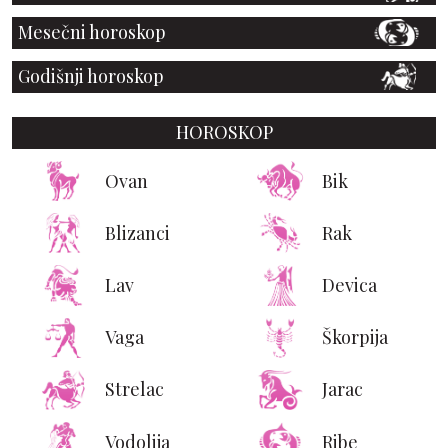
Mesečni horoskop
Godišnji horoskop
HOROSKOP
Ovan
Bik
Blizanci
Rak
Lav
Devica
Vaga
Škorpija
Strelac
Jarac
Vodolija
Ribe