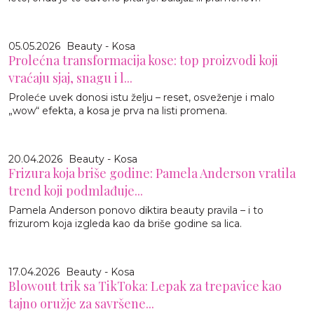
05.05.2026
Beauty - Kosa
Prolećna transformacija kose: top proizvodi koji
vraćaju sjaj, snagu i l...
Proleće uvek donosi istu želju – reset, osveženje i malo
„wow“ efekta, a kosa je prva na listi promena.
20.04.2026
Beauty - Kosa
Frizura koja briše godine: Pamela Anderson vratila
trend koji podmlađuje...
Pamela Anderson ponovo diktira beauty pravila – i to
frizurom koja izgleda kao da briše godine sa lica.
17.04.2026
Beauty - Kosa
Blowout trik sa TikToka: Lepak za trepavice kao
tajno oružje za savršene...