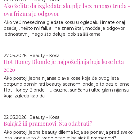
Ako želite da izgledate skuplje bez mnogo truda -
ova frizura je odgovor
Ako već mesecima gledate kosu u ogledalu i imate onaj
osećaj „nešto mi fali, ali ne znam šta“, možda je odgovor
jednostavniji nego što deluje: bob sa šiškama.
27.05.2026
Beauty - Kosa
Hot Honey Blonde je najpoželjnija boja kose leta
2026
Ako postoji jedna nijansa plave kose koja će ovog leta
potpuno dominirati beauty scenom, onda je to bez dileme
Hot Honey Blonde - luksuzna, sunčana i ultra glam nijansa
koja izgleda kao da...
22.05.2026
Beauty - Kosa
Balajaž ili pramenovi: Šta odabrati?
Ako postoji jedna beauty dilema koja se ponavlja pred svako
leto, onda je to čuveno pitanje: balajaž ili pramenovi?