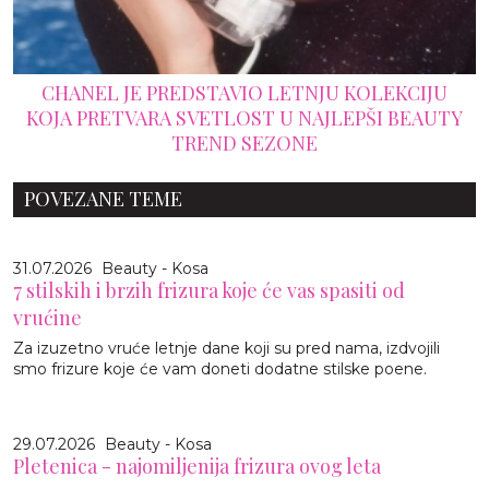
CHANEL JE PREDSTAVIO LETNJU KOLEKCIJU
KOJA PRETVARA SVETLOST U NAJLEPŠI BEAUTY
TREND SEZONE
POVEZANE TEME
31.07.2026
Beauty - Kosa
7 stilskih i brzih frizura koje će vas spasiti od
vrućine
Za izuzetno vruće letnje dane koji su pred nama, izdvojili
smo frizure koje će vam doneti dodatne stilske poene.
29.07.2026
Beauty - Kosa
Pletenica - najomiljenija frizura ovog leta