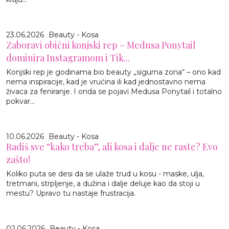
23.06.2026
Beauty - Kosa
Zaboravi obični konjski rep – Medusa Ponytail
dominira Instagramom i Tik...
Konjski rep je godinama bio beauty „sigurna zona“ – ono kad
nema inspiracije, kad je vrućina ili kad jednostavno nema
živaca za feniranje. I onda se pojavi Medusa Ponytail i totalno
pokvar...
10.06.2026
Beauty - Kosa
Radiš sve “kako treba”, ali kosa i dalje ne raste? Evo
zašto!
Koliko puta se desi da se ulaže trud u kosu - maske, ulja,
tretmani, strpljenje, a dužina i dalje deluje kao da stoji u
mestu? Upravo tu nastaje frustracija.
02.06.2026
Beauty - Kosa