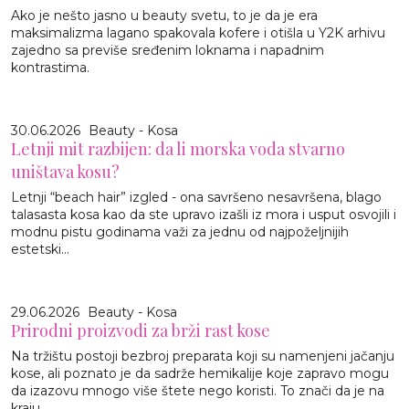
Ako je nešto jasno u beauty svetu, to je da je era
maksimalizma lagano spakovala kofere i otišla u Y2K arhivu
zajedno sa previše sređenim loknama i napadnim
kontrastima.
30.06.2026
Beauty - Kosa
Letnji mit razbijen: da li morska voda stvarno
uništava kosu?
Letnji “beach hair” izgled - ona savršeno nesavršena, blago
talasasta kosa kao da ste upravo izašli iz mora i usput osvojili i
modnu pistu godinama važi za jednu od najpoželjnijih
estetski...
29.06.2026
Beauty - Kosa
Prirodni proizvodi za brži rast kose
Na tržištu postoji bezbroj preparata koji su namenjeni jačanju
kose, ali poznato je da sadrže hemikalije koje zapravo mogu
da izazovu mnogo više štete nego koristi. To znači da je na
kraju...