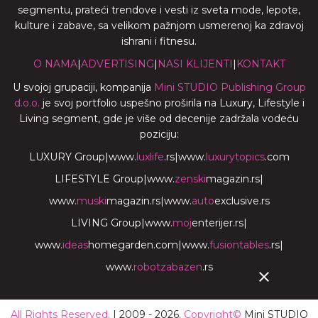
segmentu, prateći trendove i vesti iz sveta mode, lepote,
kulture i zabave, sa velikom pažnjom usmerenoj ka zdravoj
ishrani i fitnesu.
O NAMA
|
ADVERTISING
|
NASI KLIJENTI
|
KONTAKT
U svojoj grupaciji, kompanija
Mini STUDIO Publishing Group
d.o.o.
je svoj portfolio uspešno proširila na Luxury, Lifestyle i
Living segment, gde je više od decenije zadržala vodeću
poziciju:
LUXURY Group
|
www.
luxlife
.rs
|
www.
luxurytopics
.com
LIFESTYLE Group
|
www.
zenski
magazin.rs
|
www.
muski
magazin.rs
|
www.
auto
exclusive.rs
LIVING Group
|
www.
moj
enterijer.rs
|
www.
ideas
homegarden.com
|
www.
fusiontables
.rs
|
www.
robotzabazen
.rs
All Rights Reserved.
| 2009 - 2026.
Copyright©
Mini STUDIO