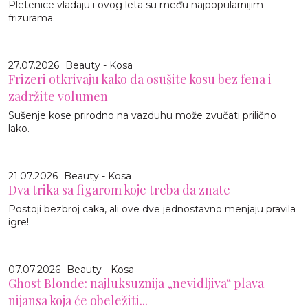
Pletenice vladaju i ovog leta su među najpopularnijim
frizurama.
27.07.2026
Beauty - Kosa
Frizeri otkrivaju kako da osušite kosu bez fena i
zadržite volumen
Sušenje kose prirodno na vazduhu može zvučati prilično
lako.
21.07.2026
Beauty - Kosa
Dva trika sa figarom koje treba da znate
Postoji bezbroj caka, ali ove dve jednostavno menjaju pravila
igre!
07.07.2026
Beauty - Kosa
Ghost Blonde: najluksuznija „nevidljiva“ plava
nijansa koja će obeležiti...