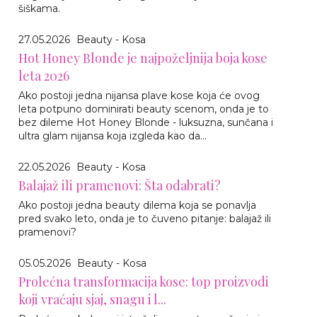
šiškama.
27.05.2026
Beauty - Kosa
Hot Honey Blonde je najpoželjnija boja kose
leta 2026
Ako postoji jedna nijansa plave kose koja će ovog
leta potpuno dominirati beauty scenom, onda je to
bez dileme Hot Honey Blonde - luksuzna, sunčana i
ultra glam nijansa koja izgleda kao da...
22.05.2026
Beauty - Kosa
Balajaž ili pramenovi: Šta odabrati?
Ako postoji jedna beauty dilema koja se ponavlja
pred svako leto, onda je to čuveno pitanje: balajaž ili
pramenovi?
05.05.2026
Beauty - Kosa
Prolećna transformacija kose: top proizvodi
koji vraćaju sjaj, snagu i l...