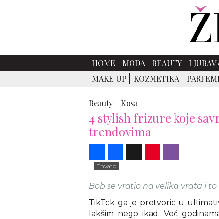
HOME
MODA
BEAUTY
LJUBAV 
MAKE UP
KOZMETIKA
PARFEM
Beauty -
Kosa
4 stylish frizure koje sa
trendovima
Share
Facebook
X
Pinterest
Viber
Envato
Bob se vratio na velika vrata i t
TikTok ga je pretvorio u ultimati
lakšim nego ikad. Već godinama