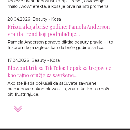
Proleće uvek donosi istu želju – reset, osveženje i
malo „wow“ efekta, a kosa je prva na listi promena.
20.04.2026
Beauty - Kosa
Frizura koja briše godine: Pamela Anderson
vratila trend koji podmlađuje...
Pamela Anderson ponovo diktira beauty pravila – i to
frizurom koja izgleda kao da briše godine sa lica.
17.04.2026
Beauty - Kosa
Blowout trik sa TikToka: Lepak za trepavice
kao tajno oružje za savršene...
Ako ste ikada pokušali da sačuvate savršene
pramenove nakon blowout-a, znate koliko to može
biti frustrirajuće.