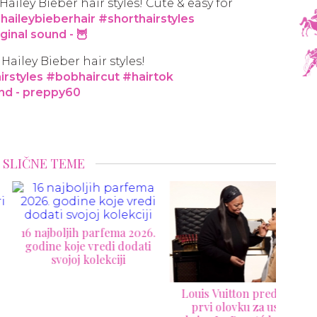
Hailey Bieber hair styles! Cute & easy for
haileybieberhair
#shorthairstyles
ginal sound - 🦉
Hailey Bieber hair styles!
irstyles
#bobhaircut
#hairtok
und - preppy60
SLIČNE TEME
ajboljih parfema 2026.
ine koje vredi dodati
Lou
svojoj kolekciji
Ka
ko
Louis Vuitton predstavlja
prvi olovku za usne u