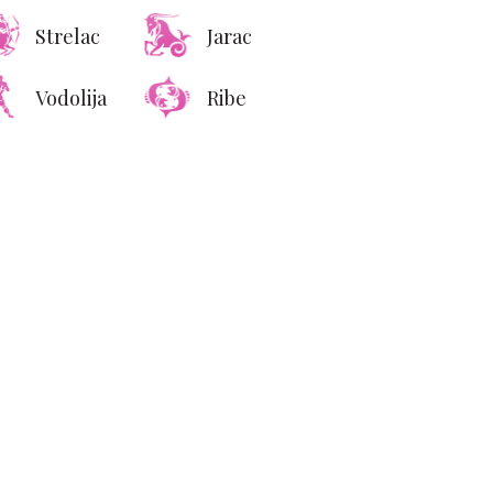
Strelac
Jarac
Vodolija
Ribe
is Vuitton pretvorio
liforniju u luksuzni
lekcionarski san od
9.000 evra