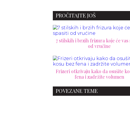
PROČITAJTE JOŠ
7 stilskih i brzih frizura koje će vas 
od vrućine
Frizeri otkrivaju kako da osušite k
fena i zadržite volumen
POVEZANE TEME