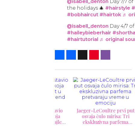
@isabell_denton
Day 7/7 of 
the holidays 🎄
#hairstyle
#
#bobhaircut
#hairtok
♬ ori
@isabell_denton
Day 4/7 of 
#haileybieberhair
#shortha
#hairtutorial
♬ original so
Share
Facebook
X
Pinterest
Viber
16 n
god
HANEL je predstavio
Jaeger-LeCoultre prvi put
letnju kolekciju koja
osvaja čulo mirisa: Tri
vara svetlost u najlepši
ekskluzivna parfema
beauty trend sezone
pretvaraju vreme u emociju