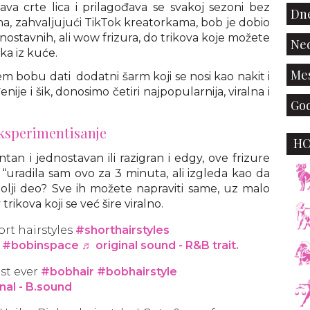
šava crte lica i prilagođava se svakoj sezoni bez
Dne
na, zahvaljujući TikTok kreatorkama, bob je dobio
ostavnih, ali wow frizura, do trikova koje možete
Ned
ka iz kuće.
Mes
šem bobu dati dodatni šarm koji se nosi kao nakit i
enije i šik, donosimo četiri najpopularnija, viralna i
God
eksperimentisanje
H
ntan i jednostavan ili razigran i edgy, ove frizure
 “uradila sam ovo za 3 minuta, ali izgleda kao da
jbolji deo? Sve ih možete napraviti same, uz malo
trikova koji se već šire viralno.
ort hairstyles
#shorthairstyles
#bobinspace
♬ original sound - R&B trait.
st ever
#bobhair
#bobhairstyle
nal - B.sound