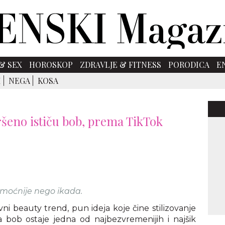
& SEX
HOROSKOP
ZDRAVLJE & FITNESS
PORODICA
E
I
NEGA
KOSA
vršeno ističu bob, prema TikTok
o moćnije nego ikada.
vni beauty trend, pun ideja koje čine stilizovanje
 bob ostaje jedna od najbezvremenijih i najšik