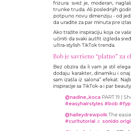
frizura: svež je, moderan, nagla
trunke truda. Ali poslednjih godi
potpuno novu dimenziju - od jedn
da uradite za par minuta pre izlas
Ako tražite inspiraciju koja će va
učiniti da svaki autfit izgleda sređ
ultra-stylish TikTok trenda.
Bob je savršeno “platno” za 
Bez obzira da li vam je stil elega
dodaju karakter, dinamiku i onaj
sam izašla iz salona” efekat. Na
inspiracije sa TikTok-a i par beauty 
@nadine_koca
PART 19 | Sh
#easyhairstyles
#bob
#fyp
@haileydrewpolk
The easie
#curltutorial
♬ sonido origi