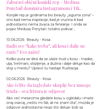
Zaboravi obični konjski rep – Medusa
Ponytail dominira Instagramom i Tik...
Konjski rep je godinama bio beauty „sigurna zona“ –
ono kad nema inspiracije, kad je vrućina ili kad
jednostavno nema živaca za feniranje. I onda se
pojavi Medusa Ponytail i totalno pokvar...
10.06.2026
Beauty - Kosa
Radiš sve “kako treba”, ali kosa i dalje ne
raste? Evo zašto!
Koliko puta se desi da se ulaže trud u kosu - maske,
ulja, tretmani, strpljenje, a dužina i dalje deluje kao da
stoji u mestu? Upravo tu nastaje frustracija.
02.06.2026
Beauty - Kosa
Ako želite da izgledate skuplje bez mnogo
truda - ova frizura je odgovor
Ako već mesecima gledate kosu u ogledalu i imate
onaj osećaj „nešto mi fali, ali ne znam šta“, možda je
odgovor jednostavniji nego što deluje: bob sa