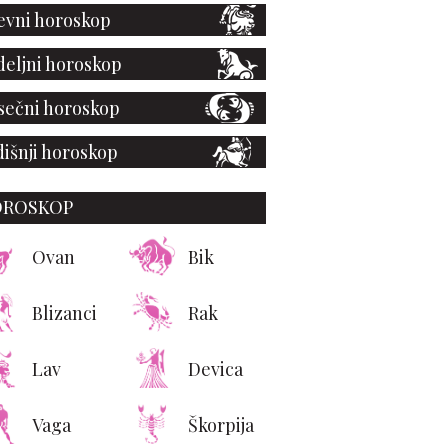
vni horoskop
eljni horoskop
ečni horoskop
išnji horoskop
OROSKOP
Ovan
Bik
Blizanci
Rak
Lav
Devica
Vaga
Škorpija