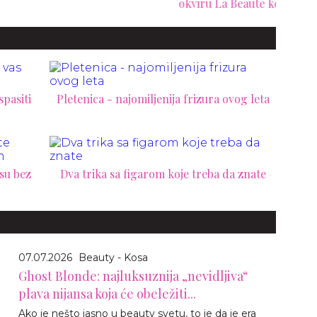
okviru La Beauté kolekcije
– stiže LV Crayon
spasiti
Pletenica - najomiljenija frizura ovog leta
osu bez
Dva trika sa figarom koje treba da znate
07.07.2026
Beauty - Kosa
Ghost Blonde: najluksuznija „nevidljiva“
plava nijansa koja će obeležiti...
Ako je nešto jasno u beauty svetu, to je da je era