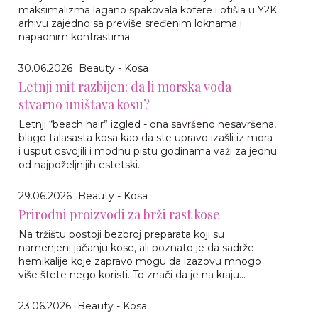
maksimalizma lagano spakovala kofere i otišla u Y2K
arhivu zajedno sa previše sređenim loknama i
napadnim kontrastima.
30.06.2026
Beauty - Kosa
Letnji mit razbijen: da li morska voda
stvarno uništava kosu?
Letnji “beach hair” izgled - ona savršeno nesavršena,
blago talasasta kosa kao da ste upravo izašli iz mora
i usput osvojili i modnu pistu godinama važi za jednu
od najpoželjnijih estetski...
29.06.2026
Beauty - Kosa
Prirodni proizvodi za brži rast kose
Na tržištu postoji bezbroj preparata koji su
namenjeni jačanju kose, ali poznato je da sadrže
hemikalije koje zapravo mogu da izazovu mnogo
više štete nego koristi. To znači da je na kraju...
23.06.2026
Beauty - Kosa