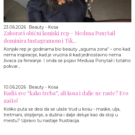
23.06.2026
Beauty - Kosa
Zaboravi obični konjski rep – Medusa Ponytail
dominira Instagramom i Tik...
Konjski rep je godinama bio beauty „sigurna zona“ – ono kad
nema inspiracije, kad je vrućina ili kad jednostavno nema
živaca za feniranje. I onda se pojavi Medusa Ponytail i totalno
pokvar...
10.06.2026
Beauty - Kosa
Radiš sve “kako treba”, ali kosa i dalje ne raste? Evo
zašto!
Koliko puta se desi da se ulaže trud u kosu - maske, ulja,
tretmani, strpljenje, a dužina i dalje deluje kao da stoji u
mestu? Upravo tu nastaje frustracija.