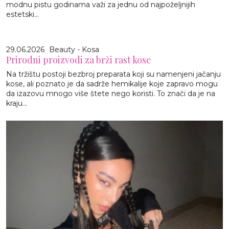
modnu pistu godinama važi za jednu od najpoželjnijih
estetski...
29.06.2026
Beauty - Kosa
Prirodni proizvodi za brži rast kose
Na tržištu postoji bezbroj preparata koji su namenjeni jačanju
kose, ali poznato je da sadrže hemikalije koje zapravo mogu
da izazovu mnogo više štete nego koristi. To znači da je na
kraju...