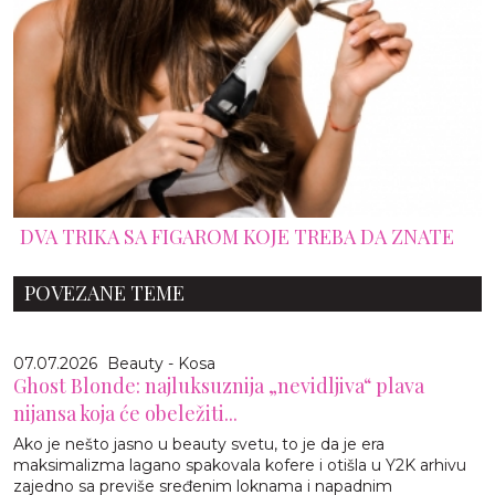
DVA TRIKA SA FIGAROM KOJE TREBA DA ZNATE
POVEZANE TEME
07.07.2026
Beauty - Kosa
Ghost Blonde: najluksuznija „nevidljiva“ plava
nijansa koja će obeležiti...
Ako je nešto jasno u beauty svetu, to je da je era
maksimalizma lagano spakovala kofere i otišla u Y2K arhivu
zajedno sa previše sređenim loknama i napadnim