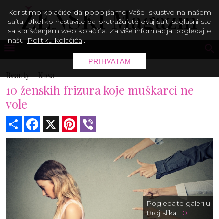
Koristimo kolačiće da poboljšamo Vaše iskustvo na našem
sajtu. Ukoliko nastavite da pretražujete ovaj sajt, saglasni ste
sa korišćenjem web kolačića. Za više informacija pogledajte
našu
Politiku kolačića
.
PRIHVATAM
Beauty -
Kosa
10 ženskih frizura koje muškarci ne
vole
Share
Facebook
X
Pinterest
Viber
Pogledajte galeriju
Broj slika:
10