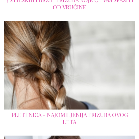
7 STILSKIH I BRZIH FRIZURA KOJE ĆE VAS SPASITI
OD VRUĆINE
PLETENICA - NAJOMILJENIJA FRIZURA OVOG
LETA