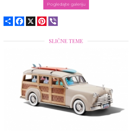
Pogledajte galeriju
Share
Facebook
X
Pinterest
Viber
SLIČNE TEME