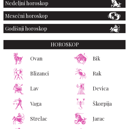
Nedeljni horoskop
Mesečni horoskop
Godišnji horoskop
HOROSKOP
Ovan
Bik
Blizanci
Rak
Lav
Devica
Vaga
Škorpija
Strelac
Jarac