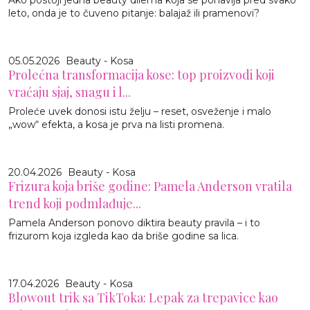
Ako postoji jedna beauty dilema koja se ponavlja pred svako
leto, onda je to čuveno pitanje: balajaž ili pramenovi?
05.05.2026
Beauty - Kosa
Prolećna transformacija kose: top proizvodi koji
vraćaju sjaj, snagu i l...
Proleće uvek donosi istu želju – reset, osveženje i malo
„wow“ efekta, a kosa je prva na listi promena.
20.04.2026
Beauty - Kosa
Frizura koja briše godine: Pamela Anderson vratila
trend koji podmlađuje...
Pamela Anderson ponovo diktira beauty pravila – i to
frizurom koja izgleda kao da briše godine sa lica.
17.04.2026
Beauty - Kosa
Blowout trik sa TikToka: Lepak za trepavice kao