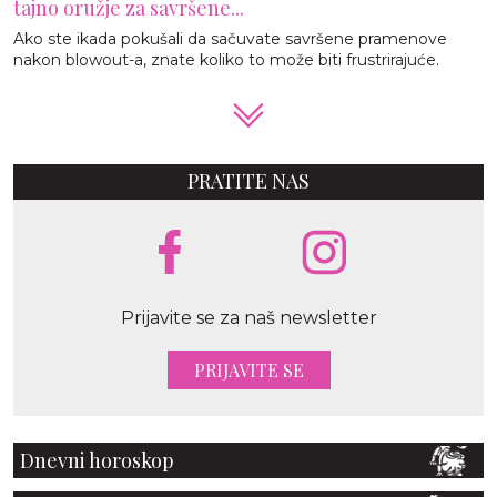
tajno oružje za savršene...
Ako ste ikada pokušali da sačuvate savršene pramenove
nakon blowout-a, znate koliko to može biti frustrirajuće.
PRATITE NAS
Prijavite se za naš newsletter
PRIJAVITE SE
Dnevni horoskop