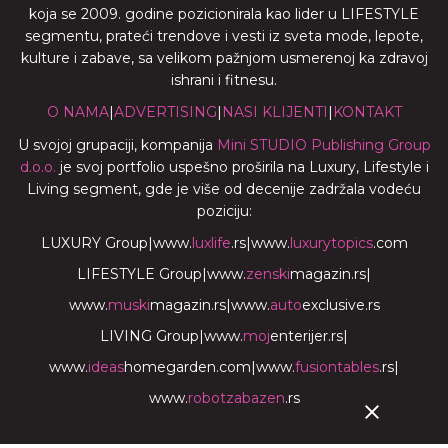
koja se 2009. godine pozicionirala kao lider u LIFESTYLE
segmentu, prateći trendove i vesti iz sveta mode, lepote,
kulture i zabave, sa velikom pažnjom usmerenoj ka zdravoj
ishrani i fitnesu.
O NAMA
|
ADVERTISING
|
NASI KLIJENTI
|
KONTAKT
U svojoj grupaciji, kompanija
Mini STUDIO Publishing Group
d.o.o.
je svoj portfolio uspešno proširila na Luxury, Lifestyle i
Living segment, gde je više od decenije zadržala vodeću
poziciju:
LUXURY Group
|
www.
luxlife
.rs
|
www.
luxurytopics
.com
LIFESTYLE Group
|
www.
zenski
magazin.rs
|
www.
muski
magazin.rs
|
www.
auto
exclusive.rs
LIVING Group
|
www.
moj
enterijer.rs
|
www.
ideas
homegarden.com
|
www.
fusiontables
.rs
|
www.
robotzabazen
.rs