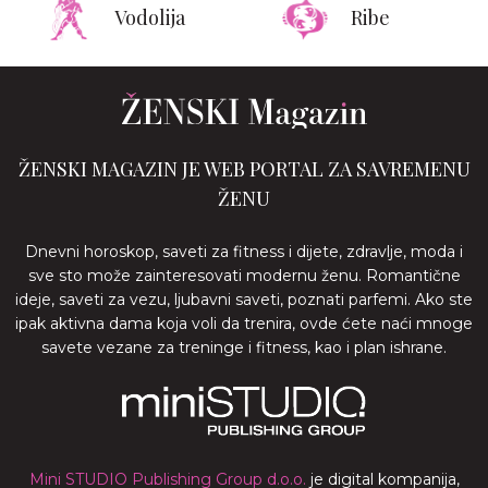
Vodolija
Ribe
ŽENSKI MAGAZIN JE WEB PORTAL ZA SAVREMENU
ŽENU
Dnevni horoskop, saveti za fitness i dijete, zdravlje, moda i
sve sto može zainteresovati modernu ženu. Romantične
ideje, saveti za vezu, ljubavni saveti, poznati parfemi. Ako ste
ipak aktivna dama koja voli da trenira, ovde ćete naći mnoge
savete vezane za treninge i fitness, kao i plan ishrane.
Mini STUDIO Publishing Group d.o.o.
je digital kompanija,