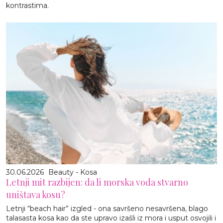
kontrastima.
30.06.2026
Beauty - Kosa
Letnji mit razbijen: da li morska voda stvarno
uništava kosu?
Letnji “beach hair” izgled - ona savršeno nesavršena, blago
talasasta kosa kao da ste upravo izašli iz mora i usput osvojili i