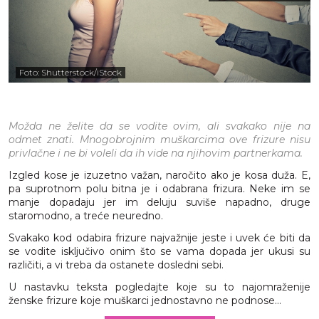
Foto: Shutterstock/iStock
Možda ne želite da se vodite ovim, ali svakako nije na
odmet znati. Mnogobrojnim muškarcima ove frizure nisu
privlačne i ne bi voleli da ih vide na njihovim partnerkama.
Izgled kose je izuzetno važan, naročito ako je kosa duža. E,
pa suprotnom polu bitna je i odabrana frizura. Neke im se
manje dopadaju jer im deluju suviše napadno, druge
staromodno, a treće neuredno.
Svakako kod odabira frizure najvažnije jeste i uvek će biti da
se vodite isključivo onim što se vama dopada jer ukusi su
različiti, a vi treba da ostanete dosledni sebi.
U nastavku teksta pogledajte koje su to najomraženije
ženske frizure koje muškarci jednostavno ne podnose...