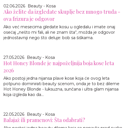
02.06.2026
Beauty - Kosa
Ako želite da izgledate skuplje bez mnogo truda -
ova frizura je odgovor
Ako već mesecima gledate kosu u ogledalu i imate onaj
osećaj „nešto mi fali, ali ne znam šta“, možda je odgovor
jednostavniji nego što deluje: bob sa šiškama.
27.05.2026
Beauty - Kosa
Hot Honey Blonde je najpoželjnija boja kose leta
2026
Ako postoji jedna nijansa plave kose koja će ovog leta
potpuno dominirati beauty scenom, onda je to bez dileme
Hot Honey Blonde - luksuzna, sunčana i ultra glam nijansa
koja izgleda kao da...
22.05.2026
Beauty - Kosa
Balajaž ili pramenovi: Šta odabrati?