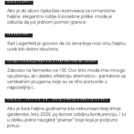
LETA 20...
Ako je do skoro čipka bila rezervisana za romantične
haljine, elegantno rublje ili posebne prilike, moda je
odlučila da još jednom pomeri granice.
KAKO OVOG LETA NOSITI CRNU HALJINU SA
STILOM?
Karl Lagerfeld je govorio da će žena koja nosi crnu haljinu
uvek biti dobro obučena.
DŽINS JE PAO U DRUGI PLAN: OVO JE
NAJPOŽELJNIJI LETNJI KOMAD 2026
Zaboravi na farmerke na +35. Ovo leto moda ima mnogo
opušteniju, ali i daleko efektniju alternativu - pantalone sa
vertikalnim prugama, koje su se tiho pretvorile u
najpoželjniji l...
BRAON HALJINA JE NAJNEŽNIJE IZNENAĐENJE
LETA - NOVA “IT” BOJA KOJA MENJA PR...
Ako je bela haljina godinama bila nekrunisani kralj letnje
garderobe, leto 2026. joj donosi ozbiljnu konkurenciju. I to
u obliku jedne naizgled “jesenje” boje koja je potpuno
preuz...
SLIP HALJINA SE VRAĆA I IZGLEDA