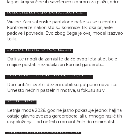
lagani krojevi čine ih savršenim izborom za plažu, odm...
ZARA PANTALONE KOJE SU OSVOJILE TIKTOK
SADA IZAZIVAJU BURU: KUPCI...
Viralne Zara satenske pantalone našle su se u centru
kontroverze nakon što su korisnice TikToka prijavile
padove i povrede. Evo zbog čega je ovaj model izazvao
tolik...
INSTAGRAM TREND: ATLET BELA MAJICA JE
„MUST HAVE“OVOG LETA
Da li ste mogli da zamislite da će ovog leta atlet bele
majice postati nezaobilazan komad garderob...
ZABORAVITE SITNE CVETIĆE: FRANCUSKINJE
OVOG LETA NOSE UPEČATLJIVE...
Romantični cvetni dezeni dobili su potpuno novo lice.
Umesto nežnih pastelnih motiva, u fokusu su v...
AKO OVOG LETA NEMATE OVE HALJINE - NISTE
U TRENDU
Letnja moda 2026. godine jasno pokazuje jedno: haljina
ostaje glavna zvezda garderobera, ali u mnogo različitih
raspoloženja - od nežnih i romantičnih do minimalisti...
JAKOV JOZINOVIĆ NOVO ZAŠTITNO LICE
BRENDA FASHION&FRIENDS