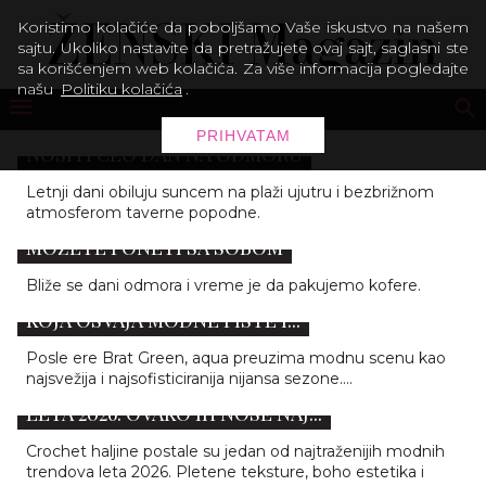
Koristimo kolačiće da poboljšamo Vaše iskustvo na našem
sajtu. Ukoliko nastavite da pretražujete ovaj sajt, saglasni ste
sa korišćenjem web kolačića. Za više informacija pogledajte
našu
Politiku kolačića
.
OD PLAŽE DO TAVERNE: 7 AUTFITA KOJE ĆEMO
PRIHVATAM
NOSITI CEO DAN NA ODMORU
Letnji dani obiluju suncem na plaži ujutru i bezbrižnom
atmosferom taverne popodne.
SUMMER SUITCASE: NAJVAŽNIJE STVARI KOJE
MOŽETE PONETI SA SOBOM
Bliže se dani odmora i vreme je da pakujemo kofere.
AQUA JE NAJPOŽELJNIJA BOJA LETA: NIJANSA
KOJA OSVAJA MODNE PISTE I...
Posle ere Brat Green, aqua preuzima modnu scenu kao
najsvežija i najsofisticiranija nijansa sezone....
CROCHET HALJINE SU NAJVEĆI BOHO TREND
LETA 2026: OVAKO IH NOSE NAJ...
Crochet haljine postale su jedan od najtraženijih modnih
trendova leta 2026. Pletene teksture, boho estetika i