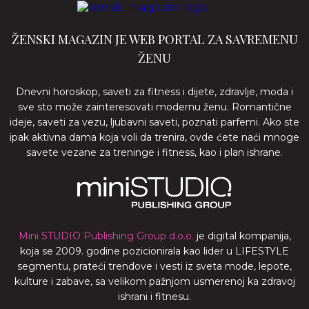
ŽENSKI MAGAZIN JE WEB PORTAL ZA SAVREMENU
ŽENU
Dnevni horoskop, saveti za fitness i dijete, zdravlje, moda i
sve sto može zainteresovati modernu ženu. Romantične
ideje, saveti za vezu, ljubavni saveti, poznati parfemi. Ako ste
ipak aktivna dama koja voli da trenira, ovde ćete naći mnoge
savete vezane za treninge i fitness, kao i plan ishrane.
Mini STUDIO Publishing Group d.o.o.
je digital kompanija,
koja se 2009. godine pozicionirala kao lider u LIFESTYLE
segmentu, prateći trendove i vesti iz sveta mode, lepote,
kulture i zabave, sa velikom pažnjom usmerenoj ka zdravoj
ishrani i fitnesu.