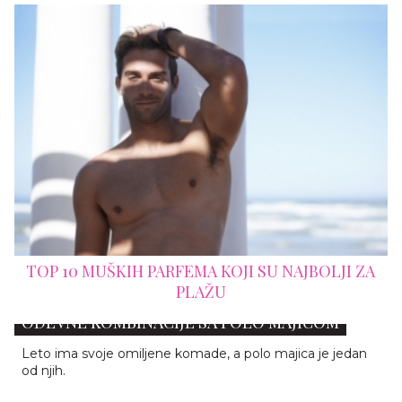
TOP 10 MUŠKIH PARFEMA KOJI SU NAJBOLJI ZA
NA
PLAŽU
#SUMMERFAVORITES: IDEALNE LETNJE
ODEVNE KOMBINACIJE SA POLO MAJICOM
ZABORAVITE TEKSAS ŠORTS: OVAJ
Leto ima svoje omiljene komade, a polo majica je jedan
od njih.
ROMANTIČNI MODEL JE NAJVEĆI MODNI HIT