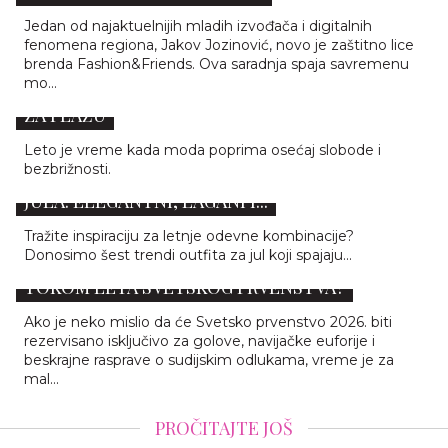
Jedan od najaktuelnijih mladih izvođača i digitalnih
fenomena regiona, Jakov Jozinović, novo je zaštitno lice
brenda Fashion&Friends. Ova saradnja spaja savremenu
mo...
BEACHWEAR STYLE: 6 ORIGINALNIH STAJLINGA
ZA PLAŽU
Leto je vreme kada moda poprima osećaj slobode i
bezbrižnosti.
6 LETNJIH AUTFITA KOJE ĆEMO NOSITI TOKOM
JULA: ELEGANTNI, LAGANI I...
Tražite inspiraciju za letnje odevne kombinacije?
Donosimo šest trendi outfita za jul koji spajaju...
KAKO SA STILOM NOSITI SPORTSKI DRES
TOKOM LETA SVETSKOG PRVENSTVA?
Ako je neko mislio da će Svetsko prvenstvo 2026. biti
rezervisano isključivo za golove, navijačke euforije i
beskrajne rasprave o sudijskim odlukama, vreme je za
mal...
PROČITAJTE JOŠ