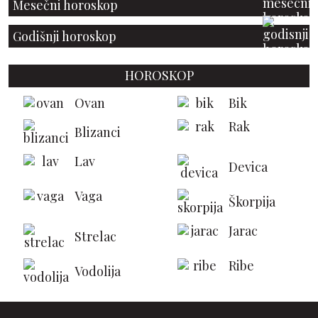
Mesečni horoskop
Godišnji horoskop
HOROSKOP
Ovan
Bik
Rak
Blizanci
Lav
Devica
Vaga
Škorpija
Jarac
Strelac
Ribe
Vodolija