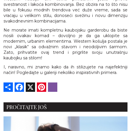
svestranost i lakoća kombinovanja. Bez obzira na to što nisu
bile u fokusu modnih trendova već duže vreme, sada se
vraćaju u velikom stilu, donoseći svežinu i novu dimenziju
svakodnevnim kombinacijama.
Ne morate imati kompletnu kaubojsku garderobu da biste
nosili ovakav komad – dovoljno je da ga uklopite sa
modernim, urbanim elementima. Western košulja postala je
novi „klasik“ sa odvažnim stavom i neodoljivim šarmom.
Zato, prihvatite ovaj trend i prigrlite svoju unutrašnju
kaubojku sa stilom!
I, naravno, mi znamo kako da ih stilizujete na najefektniji
način! Pogledajte u galeriji nekoliko inspirativnih primera.
Share
Facebook
X
Pinterest
Viber
PROČITAJTE JOŠ