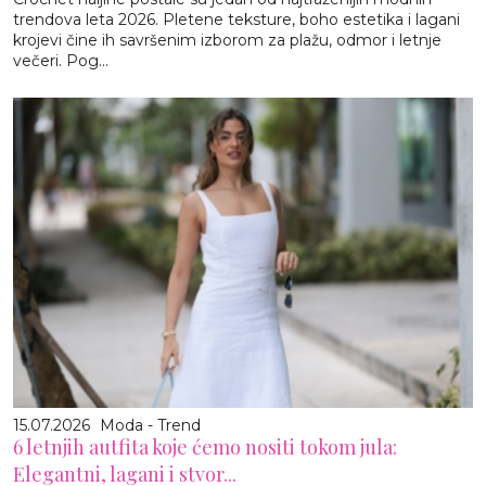
trendova leta 2026. Pletene teksture, boho estetika i lagani
krojevi čine ih savršenim izborom za plažu, odmor i letnje
večeri. Pog...
15.07.2026
Moda - Trend
6 letnjih autfita koje ćemo nositi tokom jula:
Elegantni, lagani i stvor...