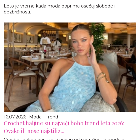
Leto je vreme kada moda poprima osećaj slobode i
bezbrižnosti.
16.07.2026
Moda - Trend
Crochet haljine su najveći boho trend leta 2026:
Ovako ih nose najstiliz...
Crochet haljine postale su jedan od najtraženijih modnih