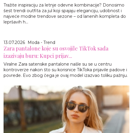
Tražite inspiraciju za letnje odevne kombinacije? Donosimo
šest trendi outfita za jul koji spajaju eleganciju, udobnost i
najveće modne trendove sezone – od lanenih kompleta do
lepršavih h...
13.07.2026
Moda - Trend
Zara pantalone koje su osvojile TikTok sada
izazivaju buru: Kupci prijav...
Viralne Zara satenske pantalone našle su se u centru
kontroverze nakon što su korisnice TikToka prijavile padove i
povrede. Evo zbog čega je ovaj model izazvao toliku pažnju.