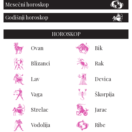
Mesečni horoskop
Godišnji horoskop
HOROSKOP
Ovan
Bik
Blizanci
Rak
Lav
Devica
Vaga
Škorpija
Strelac
Jarac
Vodolija
Ribe