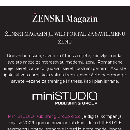
ŽENSKI MAGAZIN JE WEB PORTAL ZA SAVREMENU
ŽENU
Dnevni horoskop, saveti za fitness i dijete, zdravlje, moda i
sve sto može zainteresovati modernu ženu. Romantične
ideje, saveti za vezu, ljubavni saveti, poznati parfemi. Ako ste
ipak aktivna dama koja voli da trenira, ovde ćete naći mnoge
savete vezane za treninge i fitness, kao i plan ishrane.
Mini STUDIO Publishing Group d.o.o.
je digital kompanija,
koja se 2009. godine pozicionirala kao lider u LIFESTYLE
segmentu, prateći trendove i vesti iz sveta mode, lepote,