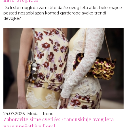
Da li ste mogli da zamislite da će ovog leta atlet bele majice
postati nezaobilazan komad garderobe svake trendi
devojke?
24.07.2026
Moda - Trend
Zaboravite sitne cvetiće: Francuskinje ovog leta
nose upečatljive floral...