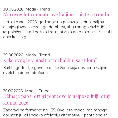
30.06.2026
Moda - Trend
Ako ovog leta nemate ove haljine - niste u trendu
Letnja moda 2026. godine jasno pokazuje jedno: haljina
ostaje glavna zvezda garderobera, ali u mnogo različitih
raspoloženja - od nežnih i romantičnih do minimalistički kul i
onih koje izg...
29.06.2026
Moda - Trend
Kako ovog leta nositi crnu haljinu sa stilom?
Karl Lagerfeld je govorio da će žena koja nosi crnu haljinu
uvek biti dobro obučena.
26.06.2026
Moda - Trend
Džins je pao u drugi plan: ovo je najpoželjniji letnji
komad 2026
Zaboravi na farmerke na +35. Ovo leto moda ima mnogo
opušteniju, ali i daleko efektniju alternativu - pantalone sa