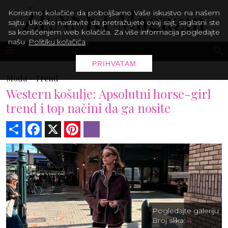
Koristimo kolačiće da poboljšamo Vaše iskustvo na našem
sajtu. Ukoliko nastavite da pretražujete ovaj sajt, saglasni ste
sa korišćenjem web kolačića. Za više informacija pogledajte
našu
Politiku kolačića
.
PRIHVATAM
Moda -
Trend
Western košulje: Apsolutni horse-girl
trend i top načini da ga nosite
Share
Facebook
X
Pinterest
Viber
Pogledajte galeriju
Broj slika:
4