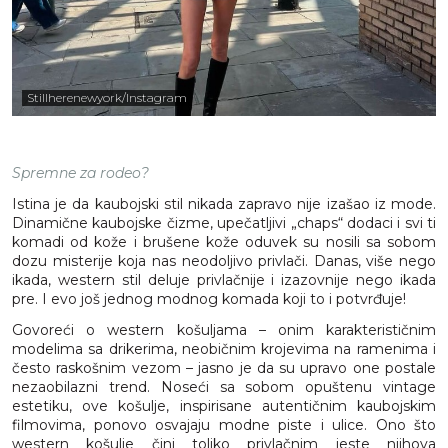
Stillherenewyork/Instagram
Spremne za rodeo?
Istina je da kaubojski stil nikada zapravo nije izašao iz mode.
Dinamične kaubojske čizme, upečatljivi „chaps“ dodaci i svi ti
komadi od kože i brušene kože oduvek su nosili sa sobom
dozu misterije koja nas neodoljivo privlači. Danas, više nego
ikada, western stil deluje privlačnije i izazovnije nego ikada
pre. I evo još jednog modnog komada koji to i potvrđuje!
Govoreći o western košuljama – onim karakterističnim
modelima sa drikerima, neobičnim krojevima na ramenima i
često raskošnim vezom – jasno je da su upravo one postale
nezaobilazni trend. Noseći sa sobom opuštenu vintage
estetiku, ove košulje, inspirisane autentičnim kaubojskim
filmovima, ponovo osvajaju modne piste i ulice. Ono što
western košulje čini toliko privlačnim jeste njihova