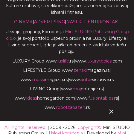
kulture i zabave, sa velikom pažnjom usmerenoj ka zdravoj
ishrani i fitnesu.
O NAMA
|
ADVERTISING
|
NASI KLIJENTI
|
KONTAKT
U svojoj grupaciji, kompanija
Mini STUDIO Publishing Group
d.o.o.
je svoj portfolio uspešno proširila na Luxury, Lifestyle i
Living segment, gde je više od decenije zadržala vodeću
poziciju:
LUXURY Group
|
www.
luxlife
.rs
|
www.
luxurytopics
.com
LIFESTYLE Group
|
www.
zenski
magazin.rs
|
www.
muski
magazin.rs
|
www.
auto
exclusive.rs
LIVING Group
|
www.
moj
enterijer.rs
|
www.
ideas
homegarden.com
|
www.
fusiontables
.rs
|
www.
robotzabazen
.rs
All Rights Reserved.
| 2009 - 2026.
Copyright©
Mini STUDIO
Publishing Group. |
Uslovi korišćenja
| Developed by
Mini