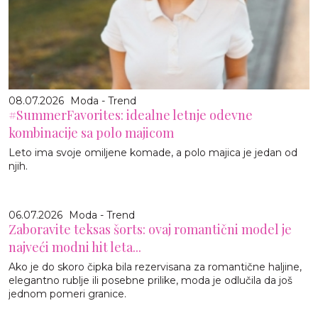
08.07.2026
Moda - Trend
#SummerFavorites: idealne letnje odevne
kombinacije sa polo majicom
Leto ima svoje omiljene komade, a polo majica je jedan od
njih.
06.07.2026
Moda - Trend
Zaboravite teksas šorts: ovaj romantični model je
najveći modni hit leta...
Ako je do skoro čipka bila rezervisana za romantične haljine,
elegantno rublje ili posebne prilike, moda je odlučila da još
jednom pomeri granice.