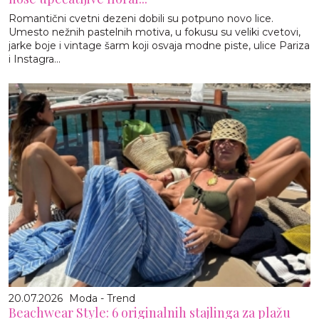
Romantični cvetni dezeni dobili su potpuno novo lice.
Umesto nežnih pastelnih motiva, u fokusu su veliki cvetovi,
jarke boje i vintage šarm koji osvaja modne piste, ulice Pariza
i Instagra...
20.07.2026
Moda - Trend
Beachwear Style: 6 originalnih stajlinga za plažu