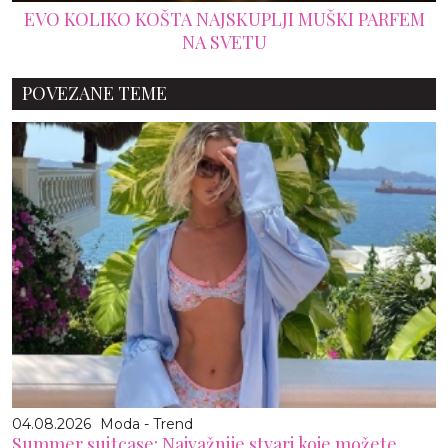
EVO KOLIKO KOŠTA NAJSKUPLJI MUŠKI PARFEM
NA SVETU
POVEZANE TEME
04.08.2026
Moda - Trend
Summer suitcase: Najvažnije stvari koje možete