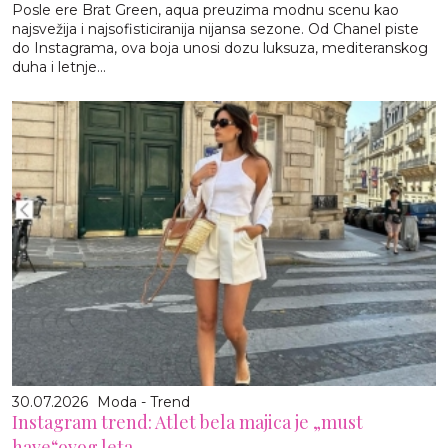
Posle ere Brat Green, aqua preuzima modnu scenu kao
najsvežija i najsofisticiranija nijansa sezone. Od Chanel piste
do Instagrama, ova boja unosi dozu luksuza, mediteranskog
duha i letnje...
30.07.2026
Moda - Trend
Instagram trend: Atlet bela majica je „must
have“ovog leta