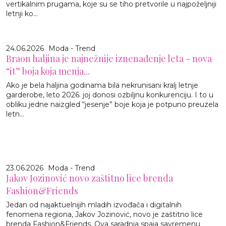
vertikalnim prugama, koje su se tiho pretvorile u najpoželjniji
letnji ko...
24.06.2026
Moda - Trend
Braon haljina je najnežnije iznenađenje leta - nova
“it” boja koja menja...
Ako je bela haljina godinama bila nekrunisani kralj letnje
garderobe, leto 2026. joj donosi ozbiljnu konkurenciju. I to u
obliku jedne naizgled “jesenje” boje koja je potpuno preuzela
letn...
23.06.2026
Moda - Trend
Jakov Jozinović novo zaštitno lice brenda
Fashion&Friends
Jedan od najaktuelnijih mladih izvođača i digitalnih
fenomena regiona, Jakov Jozinović, novo je zaštitno lice
brenda Fashion&Friends. Ova saradnja spaja savremenu