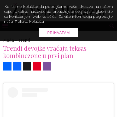
Koristimo kolačiće da poboljšamo Vaše iskustvo na našem
sajtu. Ukoliko nastavite da pretražujete ovaj sajt, saglasni ste
sa korišćenjem web kolačića. Za više informacija pogledajte
našu
Politiku kolačića
.
PRIHVATAM
Moda -
Trend
Trendi devojke vraćaju teksas
kombinezone u prvi plan
Share
Facebook
X
Pinterest
Viber