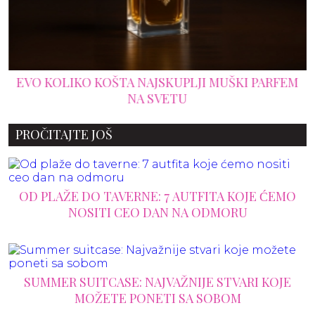
EVO KOLIKO KOŠTA NAJSKUPLJI MUŠKI PARFEM
NA SVETU
PROČITAJTE JOŠ
OD PLAŽE DO TAVERNE: 7 AUTFITA KOJE ĆEMO
NOSITI CEO DAN NA ODMORU
SUMMER SUITCASE: NAJVAŽNIJE STVARI KOJE
MOŽETE PONETI SA SOBOM