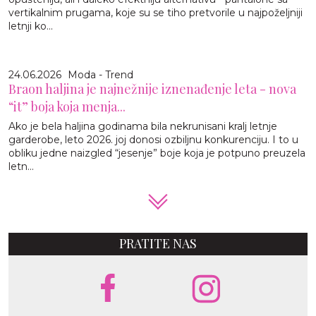
vertikalnim prugama, koje su se tiho pretvorile u najpoželjniji
letnji ko...
24.06.2026
Moda - Trend
Braon haljina je najnežnije iznenađenje leta - nova
“it” boja koja menja...
Ako je bela haljina godinama bila nekrunisani kralj letnje
garderobe, leto 2026. joj donosi ozbiljnu konkurenciju. I to u
obliku jedne naizgled “jesenje” boje koja je potpuno preuzela
letn...
PRATITE NAS