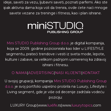
ideje, saveti za vezu, ljubavni saveti, poznati parfemi. Ako ste
ipak aktivna dama koja voli da trenira, ovde ćete naći mnoge
savete vezane za treninge i fitness, kao i plan ishrane.
Mini STUDIO Publishing Group d.o.o.
je digital kompanija,
koja se 2009. godine pozicionirala kao lider u LIFESTYLE
segmentu, prateći trendove i vesti iz sveta mode, lepote,
kulture i zabave, sa velikom pažnjom usmerenoj ka zdravoj
ishrani i fitnesu.
O NAMA
|
ADVERTISING
|
NASI KLIJENTI
|
KONTAKT
U svojoj grupaciji, kompanija
Mini STUDIO Publishing Group
d.o.o.
je svoj portfolio uspešno proširila na Luxury, Lifestyle i
Living segment, gde je više od decenije zadržala vodeću
poziciju:
LUXURY Group
|
www.
luxlife
.rs
|
www.
luxurytopics
.com