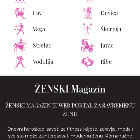
Lav
Devica
Vaga
Škorpija
Strelac
Jarac
Vodolija
Ribe
ŽENSKI MAGAZIN JE WEB PORTAL ZA SAVREMENU
ŽENU
Dnevni horoskop, saveti za fitness i dijete, zdravlje, moda i
sve sto može zainteresovati modernu ženu. Romantične