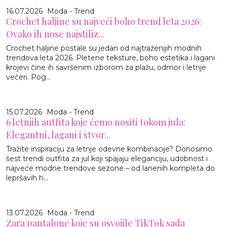
16.07.2026
Moda - Trend
Crochet haljine su najveći boho trend leta 2026:
Ovako ih nose najstiliz...
Crochet haljine postale su jedan od najtraženijih modnih
trendova leta 2026. Pletene teksture, boho estetika i lagani
krojevi čine ih savršenim izborom za plažu, odmor i letnje
večeri. Pog...
15.07.2026
Moda - Trend
6 letnjih autfita koje ćemo nositi tokom jula:
Elegantni, lagani i stvor...
Tražite inspiraciju za letnje odevne kombinacije? Donosimo
šest trendi outfita za jul koji spajaju eleganciju, udobnost i
najveće modne trendove sezone – od lanenih kompleta do
lepršavih h...
13.07.2026
Moda - Trend
Zara pantalone koje su osvojile TikTok sada