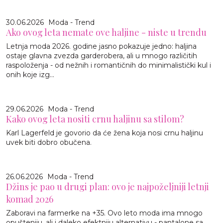
30.06.2026
Moda - Trend
Ako ovog leta nemate ove haljine - niste u trendu
Letnja moda 2026. godine jasno pokazuje jedno: haljina
ostaje glavna zvezda garderobera, ali u mnogo različitih
raspoloženja - od nežnih i romantičnih do minimalistički kul i
onih koje izg...
29.06.2026
Moda - Trend
Kako ovog leta nositi crnu haljinu sa stilom?
Karl Lagerfeld je govorio da će žena koja nosi crnu haljinu
uvek biti dobro obučena.
26.06.2026
Moda - Trend
Džins je pao u drugi plan: ovo je najpoželjniji letnji
komad 2026
Zaboravi na farmerke na +35. Ovo leto moda ima mnogo
opušteniju, ali i daleko efektniju alternativu - pantalone sa