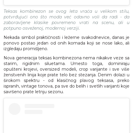
Teksas kombinezon se ovog leta vraća u velikom stilu,
potvrđujući ono što moda već odavno voli da radi - da
zaboravljene klasike povremeno vrati na scenu, ali u
potpuno osveženoj, modernoj verziji.
Nekada simbol praktičnosti i ležerne svakodnevice, danas je
ponovo postao jedan od onih komada koji se nose lako, ali
izgledaju promišljeno.
Nova generacija teksas kombinezona nema nikakve veze sa
starim, rigidnim siluetama. Umesto toga, dominiraju
opušteni krojevi, oversized modeli, crop varijante i sve više
ženstvenih linija koje prate telo bez stezanja. Denim dolazi u
širokom spektru - od klasičnog plavog teksasa, preko
ispranih, vintage tonova, pa sve do belih i svetlih varijanti koje
savršeno prate letnju sezonu.