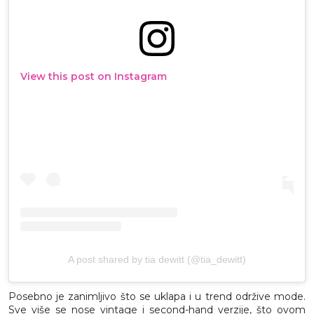
View this post on Instagram
A post shared by tia dewitt (@tia_dewitt)
Posebno je zanimljivo što se uklapa i u trend održive mode.
Sve više se nose vintage i second-hand verzije, što ovom