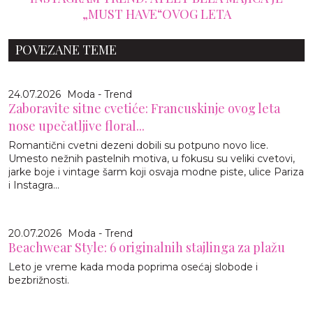
„MUST HAVE“OVOG LETA
POVEZANE TEME
24.07.2026
Moda - Trend
Zaboravite sitne cvetiće: Francuskinje ovog leta
nose upečatljive floral...
Romantični cvetni dezeni dobili su potpuno novo lice.
Umesto nežnih pastelnih motiva, u fokusu su veliki cvetovi,
jarke boje i vintage šarm koji osvaja modne piste, ulice Pariza
i Instagra...
20.07.2026
Moda - Trend
Beachwear Style: 6 originalnih stajlinga za plažu
Leto je vreme kada moda poprima osećaj slobode i
bezbrižnosti.