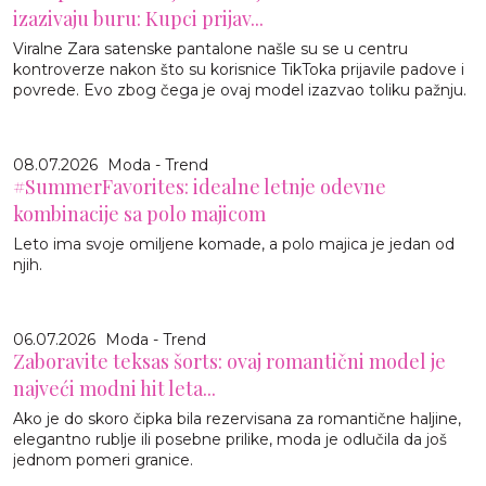
izazivaju buru: Kupci prijav...
Viralne Zara satenske pantalone našle su se u centru
kontroverze nakon što su korisnice TikToka prijavile padove i
povrede. Evo zbog čega je ovaj model izazvao toliku pažnju.
08.07.2026
Moda - Trend
#SummerFavorites: idealne letnje odevne
kombinacije sa polo majicom
Leto ima svoje omiljene komade, a polo majica je jedan od
njih.
06.07.2026
Moda - Trend
Zaboravite teksas šorts: ovaj romantični model je
najveći modni hit leta...
Ako je do skoro čipka bila rezervisana za romantične haljine,
elegantno rublje ili posebne prilike, moda je odlučila da još
jednom pomeri granice.