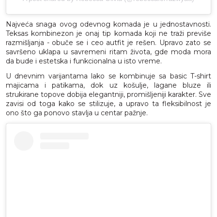
Najveća snaga ovog odevnog komada je u jednostavnosti.
Teksas kombinezon je onaj tip komada koji ne traži previše
razmišljanja - obuče se i ceo autfit je rešen. Upravo zato se
savršeno uklapa u savremeni ritam života, gde moda mora
da bude i estetska i funkcionalna u isto vreme.
U dnevnim varijantama lako se kombinuje sa basic T-shirt
majicama i patikama, dok uz košulje, lagane bluze ili
strukirane topove dobija elegantniji, promišljeniji karakter. Sve
zavisi od toga kako se stilizuje, a upravo ta fleksibilnost je
ono što ga ponovo stavlja u centar pažnje.