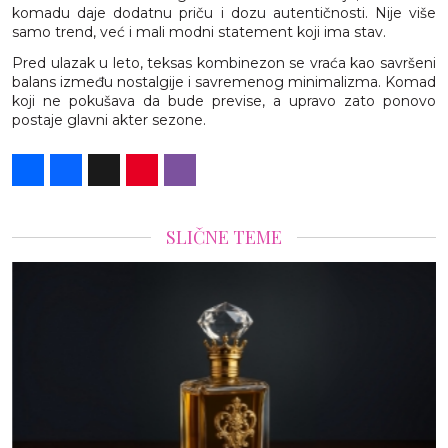
komadu daje dodatnu priču i dozu autentičnosti. Nije više
samo trend, već i mali modni statement koji ima stav.
Pred ulazak u leto, teksas kombinezon se vraća kao savršeni
balans između nostalgije i savremenog minimalizma. Komad
koji ne pokušava da bude previse, a upravo zato ponovo
postaje glavni akter sezone.
Share
Facebook
X
Pinterest
Viber
SLIČNE TEME