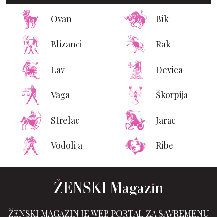
Ovan
Bik
Blizanci
Rak
Lav
Devica
Vaga
Škorpija
Strelac
Jarac
Vodolija
Ribe
ŽENSKI MAGAZIN JE WEB PORTAL ZA SAVREMENU