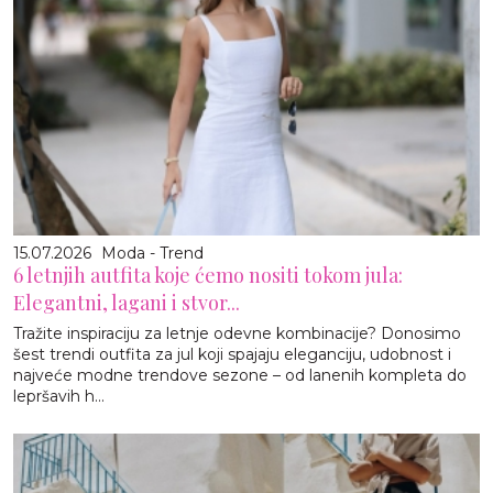
15.07.2026
Moda - Trend
6 letnjih autfita koje ćemo nositi tokom jula:
Elegantni, lagani i stvor...
Tražite inspiraciju za letnje odevne kombinacije? Donosimo
šest trendi outfita za jul koji spajaju eleganciju, udobnost i
najveće modne trendove sezone – od lanenih kompleta do
lepršavih h...