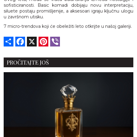
sofisticiranosti. Basic komadi dobijaju novu interpretaciju,
siluete postaju promišljenije, a aksesoari igraju ključnu ulogu
u završnom utisku.
7 micro-trendova koji će obeležiti leto otkrijte u našoj galeriji.
Share
Facebook
X
Pinterest
Viber
PROČITAJTE JOŠ