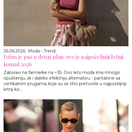
26.06.2026
Moda - Trend
Džins je pao u drugi plan: ovo je najpoželjniji letnji
komad 2026
Zaboravi na farmerke na +35. Ovo leto moda ima mnogo
opušteniju, ali i daleko efektniju alternativu - pantalone sa
vertikalnim prugama, koje su se tiho pretvorile u najpoželjniji
letnji ko...