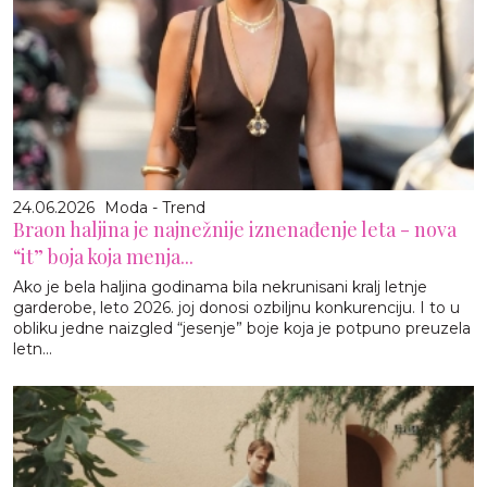
24.06.2026
Moda - Trend
Braon haljina je najnežnije iznenađenje leta - nova
“it” boja koja menja...
Ako je bela haljina godinama bila nekrunisani kralj letnje
garderobe, leto 2026. joj donosi ozbiljnu konkurenciju. I to u
obliku jedne naizgled “jesenje” boje koja je potpuno preuzela
letn...