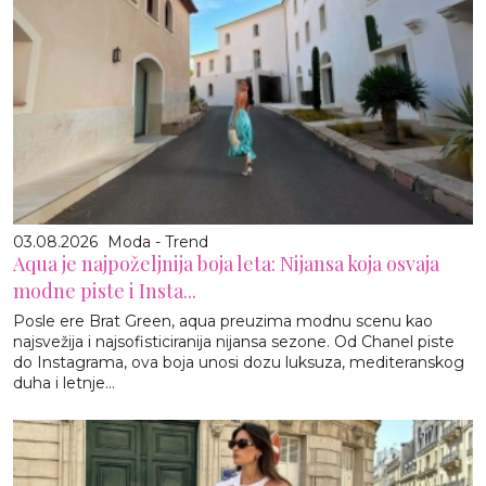
03.08.2026
Moda - Trend
Aqua je najpoželjnija boja leta: Nijansa koja osvaja
modne piste i Insta...
Posle ere Brat Green, aqua preuzima modnu scenu kao
najsvežija i najsofisticiranija nijansa sezone. Od Chanel piste
do Instagrama, ova boja unosi dozu luksuza, mediteranskog
duha i letnje...