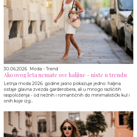
30.06.2026
Moda - Trend
Ako ovog leta nemate ove haljine - niste u trendu
Letnja moda 2026. godine jasno pokazuje jedno: haljina
ostaje glavna zvezda garderobera, ali u mnogo različitih
raspoloženja - od nežnih i romantičnih do minimalistički kul i
onih koje izg...