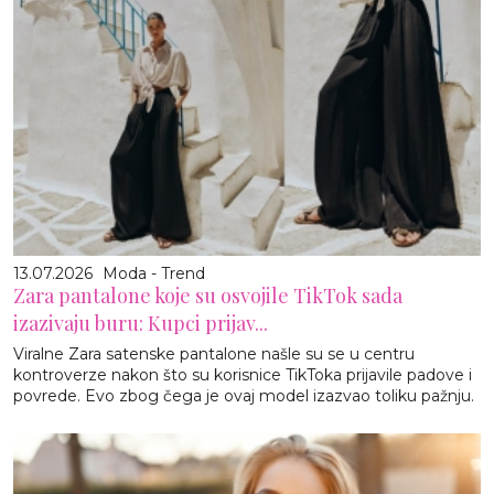
13.07.2026
Moda - Trend
Zara pantalone koje su osvojile TikTok sada
izazivaju buru: Kupci prijav...
Viralne Zara satenske pantalone našle su se u centru
kontroverze nakon što su korisnice TikToka prijavile padove i
povrede. Evo zbog čega je ovaj model izazvao toliku pažnju.