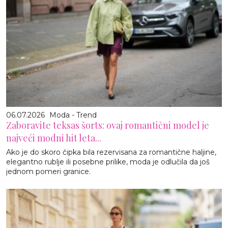
06.07.2026
Moda - Trend
Zaboravite teksas šorts: ovaj romantični model je
najveći modni hit leta...
Ako je do skoro čipka bila rezervisana za romantične haljine,
elegantno rublje ili posebne prilike, moda je odlučila da još
jednom pomeri granice.