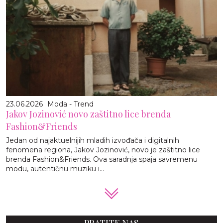
23.06.2026
Moda - Trend
Jakov Jozinović novo zaštitno lice brenda
Fashion&Friends
Jedan od najaktuelnijih mladih izvođača i digitalnih
fenomena regiona, Jakov Jozinović, novo je zaštitno lice
brenda Fashion&Friends. Ova saradnja spaja savremenu
modu, autentičnu muziku i...
PRATITE NAS