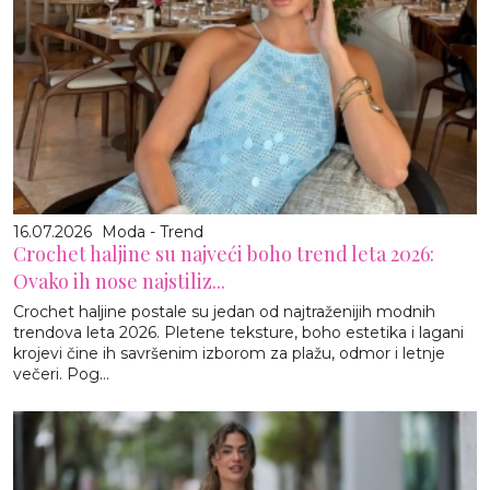
16.07.2026
Moda - Trend
Crochet haljine su najveći boho trend leta 2026:
Ovako ih nose najstiliz...
Crochet haljine postale su jedan od najtraženijih modnih
trendova leta 2026. Pletene teksture, boho estetika i lagani
krojevi čine ih savršenim izborom za plažu, odmor i letnje
večeri. Pog...