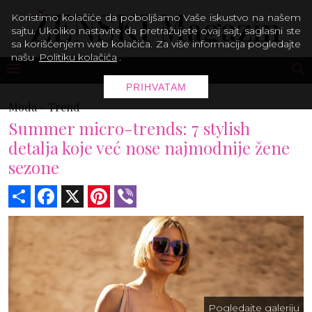
Koristimo kolačiće da poboljšamo Vaše iskustvo na našem
sajtu. Ukoliko nastavite da pretražujete ovaj sajt, saglasni ste
sa korišćenjem web kolačića. Za više informacija pogledajte
našu
Politiku kolačića
.
PRIHVATAM
Moda -
Trend
Summer micro-trends: 7 stylish
detalja koje već nose najmodnije žene
sezone
Share
Facebook
X
Pinterest
Viber
Pogledajte galeriju