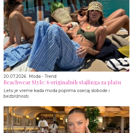
20.07.2026
Moda - Trend
Beachwear Style: 6 originalnih stajlinga za plažu
Leto je vreme kada moda poprima osećaj slobode i
bezbrižnosti.