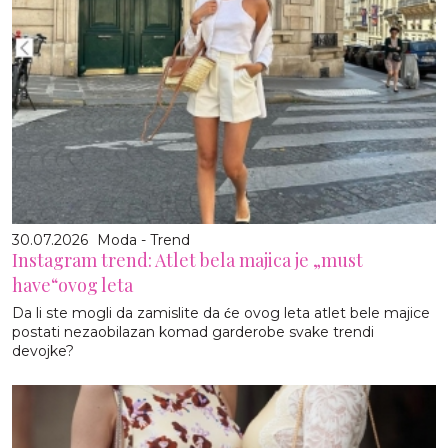
30.07.2026
Moda - Trend
Instagram trend: Atlet bela majica je „must
have“ovog leta
Da li ste mogli da zamislite da će ovog leta atlet bele majice
postati nezaobilazan komad garderobe svake trendi
devojke?