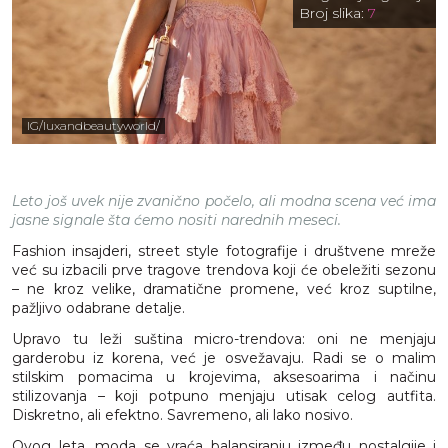
Broj slika:
7
IG/luxandbeautyworld/
Leto još uvek nije zvanično počelo, ali modna scena već ima
jasne signale šta ćemo nositi narednih meseci.
Fashion insajderi, street style fotografije i društvene mreže
već su izbacili prve tragove trendova koji će obeležiti sezonu
– ne kroz velike, dramatične promene, već kroz suptilne,
pažljivo odabrane detalje.
Upravo tu leži suština micro-trendova: oni ne menjaju
garderobu iz korena, već je osvežavaju. Radi se o malim
stilskim pomacima u krojevima, aksesoarima i načinu
stilizovanja – koji potpuno menjaju utisak celog autfita.
Diskretno, ali efektno. Savremeno, ali lako nosivo.
Ovog leta, moda se vraća balansiranju između nostalgije i