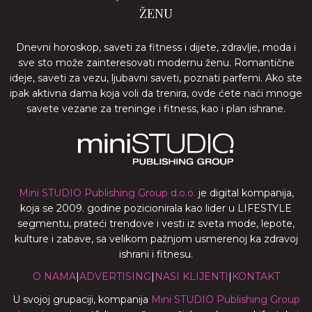
ŽENU
Dnevni horoskop, saveti za fitness i dijete, zdravlje, moda i
sve sto može zainteresovati modernu ženu. Romantične
ideje, saveti za vezu, ljubavni saveti, poznati parfemi. Ako ste
ipak aktivna dama koja voli da trenira, ovde ćete naći mnoge
savete vezane za treninge i fitness, kao i plan ishrane.
Mini STUDIO Publishing Group d.o.o.
je digital kompanija,
koja se 2009. godine pozicionirala kao lider u LIFESTYLE
segmentu, prateći trendove i vesti iz sveta mode, lepote,
kulture i zabave, sa velikom pažnjom usmerenoj ka zdravoj
ishrani i fitnesu.
O NAMA
|
ADVERTISING
|
NASI KLIJENTI
|
KONTAKT
U svojoj grupaciji, kompanija
Mini STUDIO Publishing Group