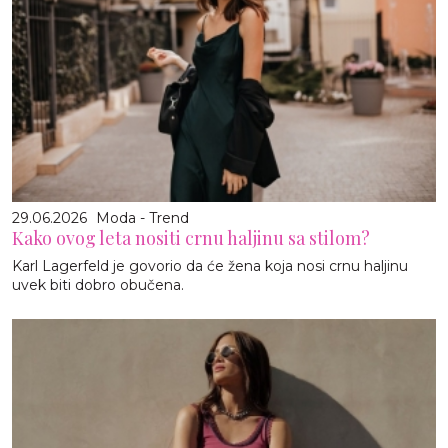
29.06.2026
Moda - Trend
Kako ovog leta nositi crnu haljinu sa stilom?
Karl Lagerfeld je govorio da će žena koja nosi crnu haljinu
uvek biti dobro obučena.