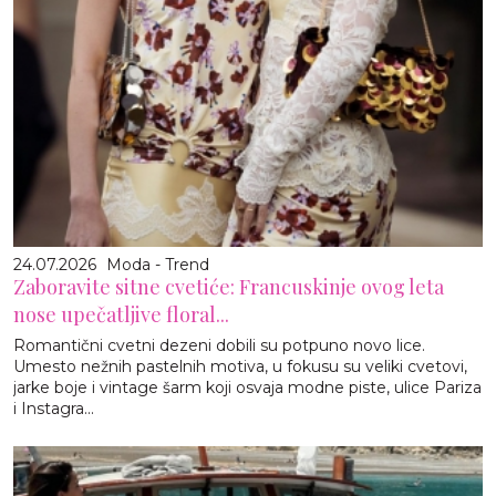
24.07.2026
Moda - Trend
Zaboravite sitne cvetiće: Francuskinje ovog leta
nose upečatljive floral...
Romantični cvetni dezeni dobili su potpuno novo lice.
Umesto nežnih pastelnih motiva, u fokusu su veliki cvetovi,
jarke boje i vintage šarm koji osvaja modne piste, ulice Pariza
i Instagra...