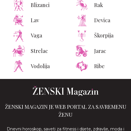
Blizanci
Rak
Lav
Devica
Vaga
Škorpija
Strelac
Jarac
Vodolija
Ribe
ŽENSKI MAGAZIN JE WEB PORTAL ZA SAVREMENU
ŽENU
Dnevni horoskop, saveti za fitness i dijete, zdravlje, moda i