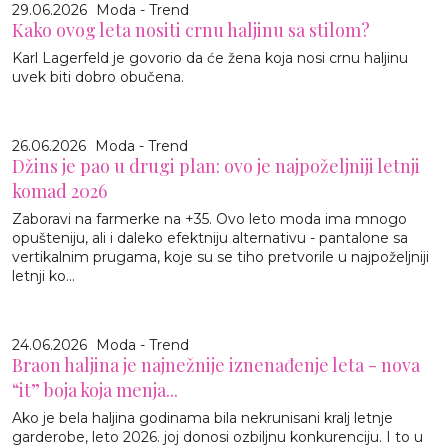
29.06.2026
Moda - Trend
Kako ovog leta nositi crnu haljinu sa stilom?
Karl Lagerfeld je govorio da će žena koja nosi crnu haljinu
uvek biti dobro obučena.
26.06.2026
Moda - Trend
Džins je pao u drugi plan: ovo je najpoželjniji letnji
komad 2026
Zaboravi na farmerke na +35. Ovo leto moda ima mnogo
opušteniju, ali i daleko efektniju alternativu - pantalone sa
vertikalnim prugama, koje su se tiho pretvorile u najpoželjniji
letnji ko...
24.06.2026
Moda - Trend
Braon haljina je najnežnije iznenađenje leta - nova
“it” boja koja menja...
Ako je bela haljina godinama bila nekrunisani kralj letnje
garderobe, leto 2026. joj donosi ozbiljnu konkurenciju. I to u