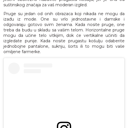
suštinskog značaja za vaš moderan izgled.
Pruge su jedan od onih obrazaca koji nikada ne mogu da
izađu iz mode. One su vrlo jednostavne i damske i
odgovaraju gotovo svim ženama. Kada nosite pruge, one
treba da budu u skladu sa vašim telom. Horizontalne pruge
mogu da učine telo vitkijim, dok će vertikalne učiniti da
izgledate punije. Kada nosite prugastu košulju odaberite
jednobojne pantalone, suknju, šorts ili to mogu biti vaše
omiljene farmerke.