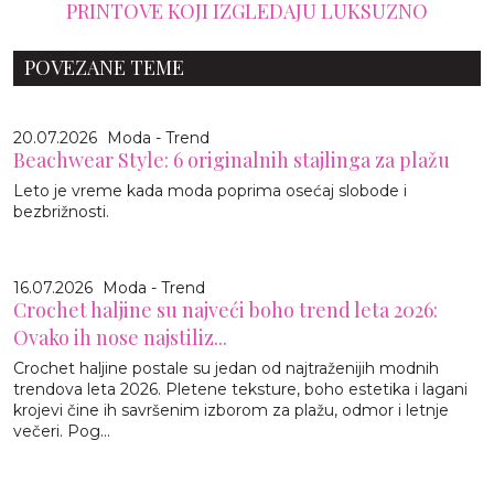
PRINTOVE KOJI IZGLEDAJU LUKSUZNO
POVEZANE TEME
20.07.2026
Moda - Trend
Beachwear Style: 6 originalnih stajlinga za plažu
Leto je vreme kada moda poprima osećaj slobode i
bezbrižnosti.
16.07.2026
Moda - Trend
Crochet haljine su najveći boho trend leta 2026:
Ovako ih nose najstiliz...
Crochet haljine postale su jedan od najtraženijih modnih
trendova leta 2026. Pletene teksture, boho estetika i lagani
krojevi čine ih savršenim izborom za plažu, odmor i letnje
večeri. Pog...