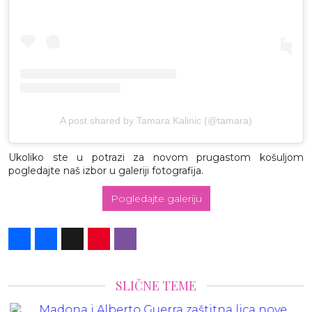
A post shared by Tamara Kalinic (@tamara)
Ukoliko ste u potrazi za novom prugastom košuljom
pogledajte naš izbor u galeriji fotografija.
Pogledajte galeriju
Share
Facebook
X
Pinterest
Viber
SLIČNE TEME