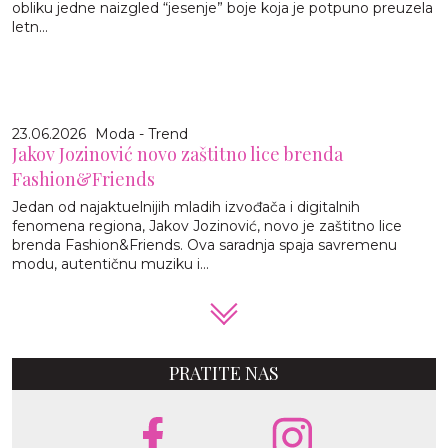
obliku jedne naizgled “jesenje” boje koja je potpuno preuzela
letn...
23.06.2026
Moda - Trend
Jakov Jozinović novo zaštitno lice brenda
Fashion&Friends
Jedan od najaktuelnijih mladih izvođača i digitalnih
fenomena regiona, Jakov Jozinović, novo je zaštitno lice
brenda Fashion&Friends. Ova saradnja spaja savremenu
modu, autentičnu muziku i...
PRATITE NAS