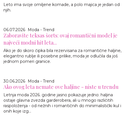
Leto ima svoje omiljene komade, a polo majica je jedan od
njih.
06.07.2026
Moda - Trend
Zaboravite teksas šorts: ovaj romantični model je
najveći modni hit leta...
Ako je do skoro čipka bila rezervisana za romantične haljine,
elegantno rublje ili posebne prilike, moda je odlučila da još
jednom pomeri granice.
30.06.2026
Moda - Trend
Ako ovog leta nemate ove haljine - niste u trendu
Letnja moda 2026. godine jasno pokazuje jedno: haljina
ostaje glavna zvezda garderobera, ali u mnogo različitih
raspoloženja - od nežnih i romantičnih do minimalistički kul i
onih koje izg...