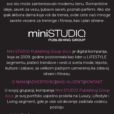
sve sto može zainteresovati modernu ženu. Romantične
ideje, saveti za vezu, ljubavni saveti, poznati parfemi. Ako ste
ipak aktivna dama koja voli da trenira, ovde ćete naći mnoge
savete vezane za treninge i fitness, kao i plan ishrane.
Mini STUDIO Publishing Group d.o.o.
je digital kompanija,
koja se 2009. godine pozicionirala kao lider u LIFESTYLE
segmentu, prateći trendove i vesti iz sveta mode, lepote,
kulture i zabave, sa velikom pažnjom usmerenoj ka zdravoj
ishrani i fitnesu.
O NAMA
|
ADVERTISING
|
NASI KLIJENTI
|
KONTAKT
U svojoj grupaciji, kompanija
Mini STUDIO Publishing Group
d.o.o.
je svoj portfolio uspešno proširila na Luxury, Lifestyle i
Living segment, gde je više od decenije zadržala vodeću
poziciju: