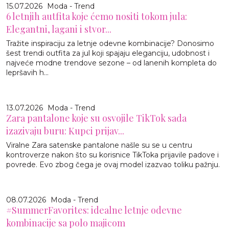
15.07.2026
Moda - Trend
6 letnjih autfita koje ćemo nositi tokom jula:
Elegantni, lagani i stvor...
Tražite inspiraciju za letnje odevne kombinacije? Donosimo
šest trendi outfita za jul koji spajaju eleganciju, udobnost i
najveće modne trendove sezone – od lanenih kompleta do
lepršavih h...
13.07.2026
Moda - Trend
Zara pantalone koje su osvojile TikTok sada
izazivaju buru: Kupci prijav...
Viralne Zara satenske pantalone našle su se u centru
kontroverze nakon što su korisnice TikToka prijavile padove i
povrede. Evo zbog čega je ovaj model izazvao toliku pažnju.
08.07.2026
Moda - Trend
#SummerFavorites: idealne letnje odevne
kombinacije sa polo majicom