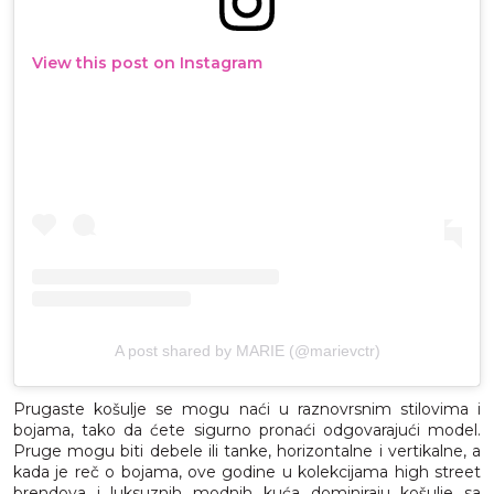
View this post on Instagram
A post shared by MARIE (@marievctr)
Prugaste košulje se mogu naći u raznovrsnim stilovima i
bojama, tako da ćete sigurno pronaći odgovarajući model.
Pruge mogu biti debele ili tanke, horizontalne i vertikalne, a
kada je reč o bojama, ove godine u kolekcijama high street
brendova i luksuznih modnih kuća dominiraju košulje sa