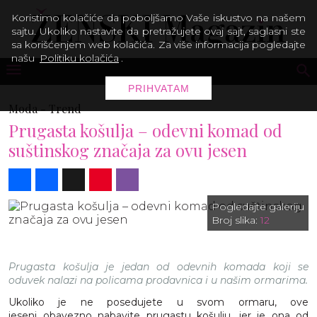
Koristimo kolačiće da poboljšamo Vaše iskustvo na našem
sajtu. Ukoliko nastavite da pretražujete ovaj sajt, saglasni ste
sa korišćenjem web kolačića. Za više informacija pogledajte
našu
Politiku kolačića
.
PRIHVATAM
Moda -
Trend
Prugasta košulja – odevni komad od
suštinskog značaja za ovu jesen
Share
Facebook
X
Pinterest
Viber
Pogledajte galeriju
Broj slika:
12
Prugasta košulja je jedan od odevnih komada koji se
oduvek nalazi na policama prodavnica i u našim ormarima.
Ukoliko je ne posedujete u svom ormaru, ove
jeseni obavezno nabavite prugastu košulju, jer je ona od