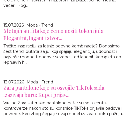
večeri. Pog...
15.07.2026
Moda - Trend
6 letnjih autfita koje ćemo nositi tokom jula:
Elegantni, lagani i stvor...
Tražite inspiraciju za letnje odevne kombinacije? Donosimo
šest trendi outfita za jul koji spajaju eleganciju, udobnost i
najveće modne trendove sezone – od lanenih kompleta do
lepršavih h...
13.07.2026
Moda - Trend
Zara pantalone koje su osvojile TikTok sada
izazivaju buru: Kupci prijav...
Viralne Zara satenske pantalone našle su se u centru
kontroverze nakon što su korisnice TikToka prijavile padove i
povrede. Evo zbog čega je ovaj model izazvao toliku pažnju.