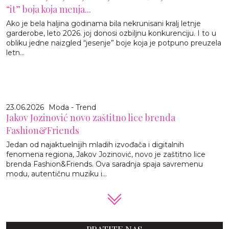
“it” boja koja menja...
Ako je bela haljina godinama bila nekrunisani kralj letnje
garderobe, leto 2026. joj donosi ozbiljnu konkurenciju. I to u
obliku jedne naizgled “jesenje” boje koja je potpuno preuzela
letn...
23.06.2026
Moda - Trend
Jakov Jozinović novo zaštitno lice brenda
Fashion&Friends
Jedan od najaktuelnijih mladih izvođača i digitalnih
fenomena regiona, Jakov Jozinović, novo je zaštitno lice
brenda Fashion&Friends. Ova saradnja spaja savremenu
modu, autentičnu muziku i...