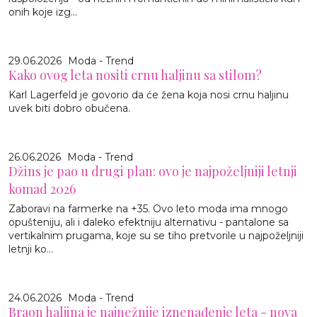
onih koje izg...
29.06.2026
Moda - Trend
Kako ovog leta nositi crnu haljinu sa stilom?
Karl Lagerfeld je govorio da će žena koja nosi crnu haljinu
uvek biti dobro obučena.
26.06.2026
Moda - Trend
Džins je pao u drugi plan: ovo je najpoželjniji letnji
komad 2026
Zaboravi na farmerke na +35. Ovo leto moda ima mnogo
opušteniju, ali i daleko efektniju alternativu - pantalone sa
vertikalnim prugama, koje su se tiho pretvorile u najpoželjniji
letnji ko...
24.06.2026
Moda - Trend
Braon haljina je najnežnije iznenađenje leta - nova