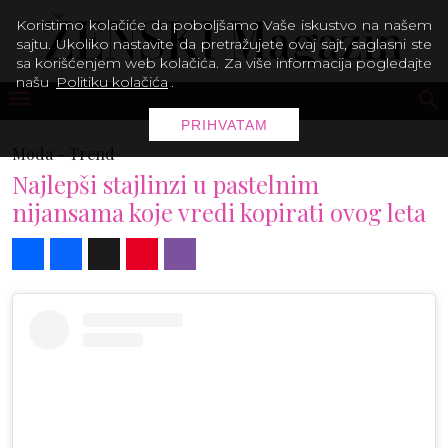
Koristimo kolačiće da poboljšamo Vaše iskustvo na našem
sajtu. Ukoliko nastavite da pretražujete ovaj sajt, saglasni ste
sa korišćenjem web kolačića. Za više informacija pogledajte
našu
Politiku kolačića
.
PRIHVATAM
Moda -
Trend
Najlepši stajlinzi u pastelnim
nijansama koje vredi kopirati ovog leta
Share
Facebook
X
Pinterest
Viber