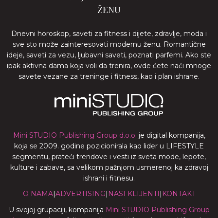
ŽENU
Dnevni horoskop, saveti za fitness i dijete, zdravlje, moda i
sve sto može zainteresovati modernu ženu. Romantične
ideje, saveti za vezu, ljubavni saveti, poznati parfemi. Ako ste
ipak aktivna dama koja voli da trenira, ovde ćete naći mnoge
savete vezane za treninge i fitness, kao i plan ishrane.
Mini STUDIO Publishing Group d.o.o.
je digital kompanija,
koja se 2009. godine pozicionirala kao lider u LIFESTYLE
segmentu, prateći trendove i vesti iz sveta mode, lepote,
kulture i zabave, sa velikom pažnjom usmerenoj ka zdravoj
ishrani i fitnesu.
O NAMA
|
ADVERTISING
|
NASI KLIJENTI
|
KONTAKT
U svojoj grupaciji, kompanija
Mini STUDIO Publishing Group