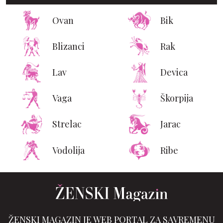
Ovan
Bik
Blizanci
Rak
Lav
Devica
Vaga
Škorpija
Strelac
Jarac
Vodolija
Ribe
ŽENSKI MAGAZIN JE WEB PORTAL ZA SAVREMENU