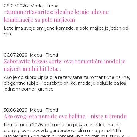
08.07.2026
Moda - Trend
#SummerFavorites: idealne letnje odevne
kombinacije sa polo majicom
Leto ima svoje omiljene komade, a polo majica je jedan od
njih.
06.07.2026
Moda - Trend
Zaboravite teksas šorts: ovaj romantični model je
najveći modni hit leta...
Ako je do skoro čipka bila rezervisana za romantične haljine,
elegantno rublje ili posebne prilike, moda je odlučila da još
jednom pomeri granice.
30.06.2026
Moda - Trend
Ako ovog leta nemate ove haljine - niste u trendu
Letnja moda 2026. godine jasno pokazuje jedno: haljina
ostaje glavna zvezda garderobera, ali u mnogo različitih
raspoloženja - od nežnih i romantičnih do minimalistički kul i