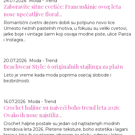
24.07.2026
Moda - Trend
Zaboravite sitne cvetiće: Francuskinje ovog leta
nose upečatljive floral...
Romantični cvetni dezeni dobili su potpuno novo lice.
Umesto nežnih pastelnih motiva, u fokusu su veliki cvetovi,
jarke boje i vintage šarm koji osvaja modne piste, ulice Pariza
i Instagra...
20.07.2026
Moda - Trend
Beachwear Style: 6 originalnih stajlinga za plažu
Leto je vreme kada moda poprima osećaj slobode i
bezbrižnosti.
16.07.2026
Moda - Trend
Crochet haljine su najveći boho trend leta 2026:
Ovako ih nose najstiliz...
Crochet haljine postale su jedan od najtraženijih modnih
trendova leta 2026. Pletene teksture, boho estetika i lagani
krojevi čine ih savršenim izborom za plažu, odmor i letnje