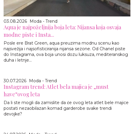
03.08.2026
Moda - Trend
Aqua je najpoželjnija boja leta: Nijansa koja osvaja
modne piste i Insta...
Posle ere Brat Green, aqua preuzima modnu scenu kao
najsvežija i najsofisticiranija nijansa sezone. Od Chanel piste
do Instagrama, ova boja unosi dozu luksuza, mediteranskog
duha i letnje...
30.07.2026
Moda - Trend
Instagram trend: Atlet bela majica je „must
have“ovog leta
Da li ste mogli da zamislite da će ovog leta atlet bele majice
postati nezaobilazan komad garderobe svake trendi
devojke?