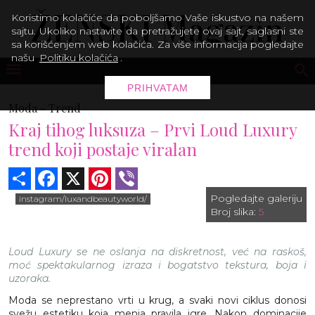
Koristimo kolačiće da poboljšamo Vaše iskustvo na našem
sajtu. Ukoliko nastavite da pretražujete ovaj sajt, saglasni ste
sa korišćenjem web kolačića. Za više informacija pogledajte
našu
Politiku kolačića
.
PRIHVATAM
Moda -
Trend
Kraj tihog luksuza – Prvi Loud Luxury
trend koji postaje viralan
Share
Facebook
X
Pinterest
Viber
Pogledajte galeriju
instagram/luxandbeautyworld/
Broj slika:
5
Loud Luxury se ne oslanja na diskretnost, već na raskoš,
moć spektakularnog izraza i bogatstvo tekstura, boja i
uzoraka.
Moda se neprestano vrti u krug, a svaki novi ciklus donosi
svežu estetiku koja menja pravila igre. Nakon dominacije