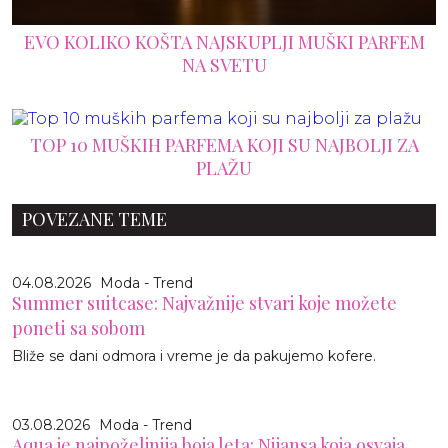
EVO KOLIKO KOŠTA NAJSKUPLJI MUŠKI PARFEM
NA SVETU
TOP 10 MUŠKIH PARFEMA KOJI SU NAJBOLJI ZA
PLAŽU
POVEZANE TEME
04.08.2026
Moda - Trend
Summer suitcase: Najvažnije stvari koje možete
poneti sa sobom
Bliže se dani odmora i vreme je da pakujemo kofere.
03.08.2026
Moda - Trend
Aqua je najpoželjnija boja leta: Nijansa koja osvaja