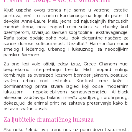
Ključ uspeha ovog trenda nije samo u vatrenoj estetici
printova, već i u smelim kombinacijama koje ih prate. It
devojka Anne-Laure Mais, jedna od najuticajnijih francuskih
modnih ikona, nosi leopard mini suknju sa chunky knit
džemperom, stvarajući savršen spoj topline i ekstravagancije.
Rafia torba dodaje boho notu, dok elegantne naočare za
sunce donose sofisticiranost. Rezultat? Harmoničan sudar
smelog i ležernog, urbanog i luksuznog, sa neodoljivim
pariskim šarmom.
Za one koji vole oštriji, edgy izraz, Grece Ghanem nudi
besprekornu interpretaciju trenda. Midi leopard suknju
kombinuje sa oversized kožnom bomber jaknom, postižući
snažnu urban cool estetiku. Kontrast crne kože i
dominantnog printa stvara izgled koji odiše modernim
luksuzom i nepokolebljivom samouverenošću. All-black
aksesoari zadržavaju balans između upadljivog i profinjenog,
dokazujući da animal print ne zahteva preterivanje kako bi
ostavio snažan utisak.
Za ljubitelje dramatičnog luksuza
Ako neko želi da ovaj trend nosi uz punu dozu teatralnosti,