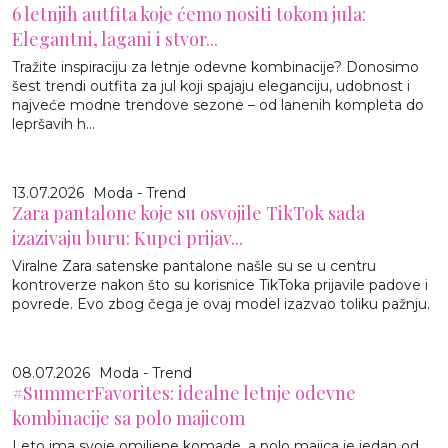
6 letnjih autfita koje ćemo nositi tokom jula:
Elegantni, lagani i stvor...
Tražite inspiraciju za letnje odevne kombinacije? Donosimo
šest trendi outfita za jul koji spajaju eleganciju, udobnost i
najveće modne trendove sezone – od lanenih kompleta do
lepršavih h...
13.07.2026
Moda - Trend
Zara pantalone koje su osvojile TikTok sada
izazivaju buru: Kupci prijav...
Viralne Zara satenske pantalone našle su se u centru
kontroverze nakon što su korisnice TikToka prijavile padove i
povrede. Evo zbog čega je ovaj model izazvao toliku pažnju.
08.07.2026
Moda - Trend
#SummerFavorites: idealne letnje odevne
kombinacije sa polo majicom
Leto ima svoje omiljene komade, a polo majica je jedan od