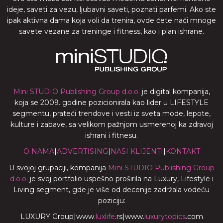
ideje, saveti za vezu, ljubavni saveti, poznati parfemi. Ako ste
ipak aktivna dama koja voli da trenira, ovde ćete naći mnoge
savete vezane za treninge i fitness, kao i plan ishrane.
Mini STUDIO Publishing Group d.o.o.
je digital kompanija,
koja se 2009. godine pozicionirala kao lider u LIFESTYLE
segmentu, prateći trendove i vesti iz sveta mode, lepote,
kulture i zabave, sa velikom pažnjom usmerenoj ka zdravoj
ishrani i fitnesu.
O NAMA
|
ADVERTISING
|
NASI KLIJENTI
|
KONTAKT
U svojoj grupaciji, kompanija
Mini STUDIO Publishing Group
d.o.o.
je svoj portfolio uspešno proširila na Luxury, Lifestyle i
Living segment, gde je više od decenije zadržala vodeću
poziciju:
LUXURY Group
|
www.
luxlife
.rs
|
www.
luxurytopics
.com