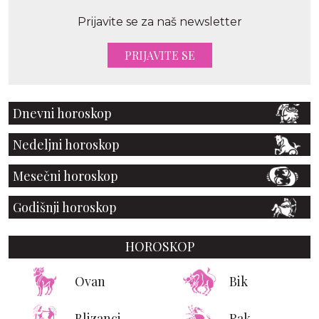
Prijavite se za naš newsletter
PRIJAVITE SE
Dnevni horoskop
Nedeljni horoskop
Mesečni horoskop
Godišnji horoskop
HOROSKOP
Ovan
Bik
Blizanci
Rak