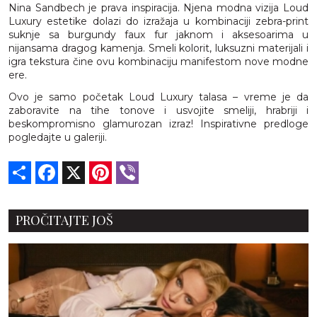
Nina Sandbech je prava inspiracija. Njena modna vizija Loud
Luxury estetike dolazi do izražaja u kombinaciji zebra-print
suknje sa burgundy faux fur jaknom i aksesoarima u
nijansama dragog kamenja. Smeli kolorit, luksuzni materijali i
igra tekstura čine ovu kombinaciju manifestom nove modne
ere.
Ovo je samo početak Loud Luxury talasa – vreme je da
zaboravite na tihe tonove i usvojite smeliji, hrabriji i
beskompromisno glamurozan izraz! Inspirativne predloge
pogledajte u galeriji.
Share
Facebook
X
Pinterest
Viber
PROČITAJTE JOŠ