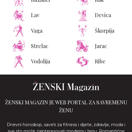
Lav
Devica
Vaga
Škorpija
Strelac
Jarac
Vodolija
Ribe
ŽENSKI MAGAZIN JE WEB PORTAL ZA SAVREMENU
ŽENU
Dnevni horoskop, saveti za fitness i dijete, zdravlje, moda i
sve sto može zainteresovati modernu ženu. Romantične