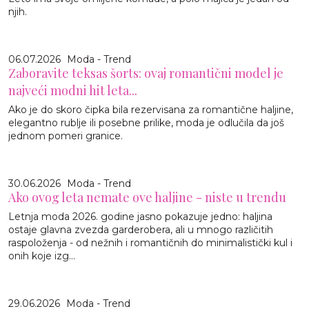
njih.
06.07.2026
Moda - Trend
Zaboravite teksas šorts: ovaj romantični model je
najveći modni hit leta...
Ako je do skoro čipka bila rezervisana za romantične haljine,
elegantno rublje ili posebne prilike, moda je odlučila da još
jednom pomeri granice.
30.06.2026
Moda - Trend
Ako ovog leta nemate ove haljine - niste u trendu
Letnja moda 2026. godine jasno pokazuje jedno: haljina
ostaje glavna zvezda garderobera, ali u mnogo različitih
raspoloženja - od nežnih i romantičnih do minimalistički kul i
onih koje izg...
29.06.2026
Moda - Trend