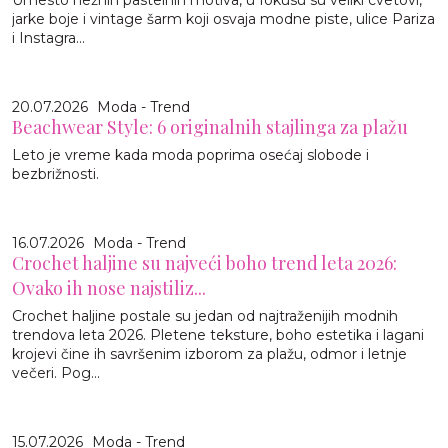
Umesto nežnih pastelnih motiva, u fokusu su veliki cvetovi,
jarke boje i vintage šarm koji osvaja modne piste, ulice Pariza
i Instagra...
20.07.2026
Moda - Trend
Beachwear Style: 6 originalnih stajlinga za plažu
Leto je vreme kada moda poprima osećaj slobode i
bezbrižnosti.
16.07.2026
Moda - Trend
Crochet haljine su najveći boho trend leta 2026:
Ovako ih nose najstiliz...
Crochet haljine postale su jedan od najtraženijih modnih
trendova leta 2026. Pletene teksture, boho estetika i lagani
krojevi čine ih savršenim izborom za plažu, odmor i letnje
večeri. Pog...
15.07.2026
Moda - Trend