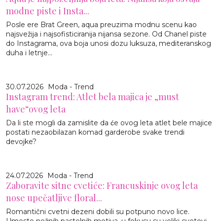
modne piste i Insta...
Posle ere Brat Green, aqua preuzima modnu scenu kao
najsvežija i najsofisticiranija nijansa sezone. Od Chanel piste
do Instagrama, ova boja unosi dozu luksuza, mediteranskog
duha i letnje...
30.07.2026
Moda - Trend
Instagram trend: Atlet bela majica je „must
have“ovog leta
Da li ste mogli da zamislite da će ovog leta atlet bele majice
postati nezaobilazan komad garderobe svake trendi
devojke?
24.07.2026
Moda - Trend
Zaboravite sitne cvetiće: Francuskinje ovog leta
nose upečatljive floral...
Romantični cvetni dezeni dobili su potpuno novo lice.