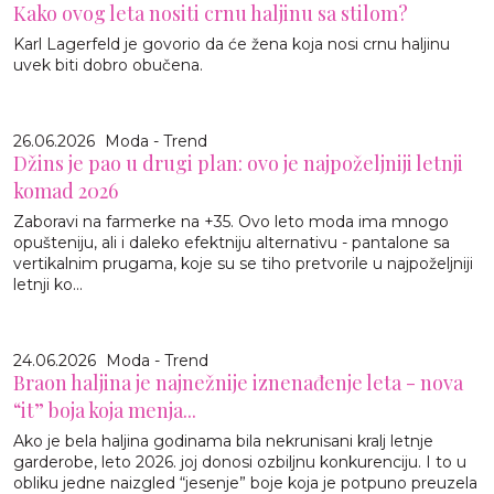
Kako ovog leta nositi crnu haljinu sa stilom?
Karl Lagerfeld je govorio da će žena koja nosi crnu haljinu
uvek biti dobro obučena.
26.06.2026
Moda - Trend
Džins je pao u drugi plan: ovo je najpoželjniji letnji
komad 2026
Zaboravi na farmerke na +35. Ovo leto moda ima mnogo
opušteniju, ali i daleko efektniju alternativu - pantalone sa
vertikalnim prugama, koje su se tiho pretvorile u najpoželjniji
letnji ko...
24.06.2026
Moda - Trend
Braon haljina je najnežnije iznenađenje leta - nova
“it” boja koja menja...
Ako je bela haljina godinama bila nekrunisani kralj letnje
garderobe, leto 2026. joj donosi ozbiljnu konkurenciju. I to u
obliku jedne naizgled “jesenje” boje koja je potpuno preuzela