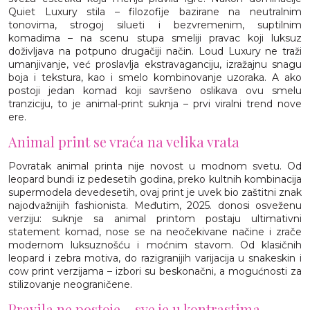
Quiet Luxury stila – filozofije bazirane na neutralnim
tonovima, strogoj silueti i bezvremenim, suptilnim
komadima – na scenu stupa smeliji pravac koji luksuz
doživljava na potpuno drugačiji način. Loud Luxury ne traži
umanjivanje, već proslavlja ekstravaganciju, izražajnu snagu
boja i tekstura, kao i smelo kombinovanje uzoraka. A ako
postoji jedan komad koji savršeno oslikava ovu smelu
tranziciju, to je animal-print suknja – prvi viralni trend nove
ere.
Animal print se vraća na velika vrata
Povratak animal printa nije novost u modnom svetu. Od
leopard bundi iz pedesetih godina, preko kultnih kombinacija
supermodela devedesetih, ovaj print je uvek bio zaštitni znak
najodvažnijih fashionista. Međutim, 2025. donosi osveženu
verziju: suknje sa animal printom postaju ultimativni
statement komad, nose se na neočekivane načine i zrače
modernom luksuznošću i moćnim stavom. Od klasičnih
leopard i zebra motiva, do razigranijih varijacija u snakeskin i
cow print verzijama – izbori su beskonačni, a mogućnosti za
stilizovanje neograničene.
Pravila ne postoje – sve je u kontrastima