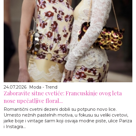
24.07.2026
Moda - Trend
Zaboravite sitne cvetiće: Francuskinje ovog leta
nose upečatljive floral...
Romantični cvetni dezeni dobili su potpuno novo lice.
Umesto nežnih pastelnih motiva, u fokusu su veliki cvetovi,
jarke boje i vintage šarm koji osvaja modne piste, ulice Pariza
i Instagra...