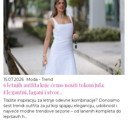
15.07.2026
Moda - Trend
6 letnjih autfita koje ćemo nositi tokom jula:
Elegantni, lagani i stvor...
Tražite inspiraciju za letnje odevne kombinacije? Donosimo
šest trendi outfita za jul koji spajaju eleganciju, udobnost i
najveće modne trendove sezone – od lanenih kompleta do
lepršavih h...