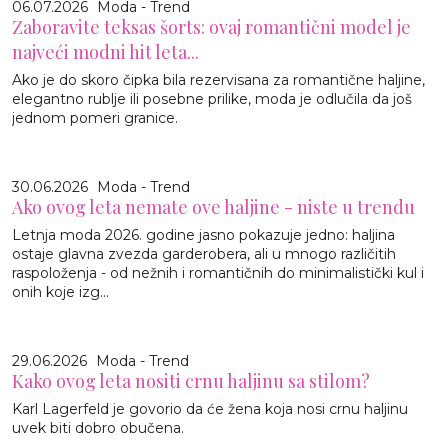
06.07.2026
Moda - Trend
Zaboravite teksas šorts: ovaj romantični model je
najveći modni hit leta...
Ako je do skoro čipka bila rezervisana za romantične haljine,
elegantno rublje ili posebne prilike, moda je odlučila da još
jednom pomeri granice.
30.06.2026
Moda - Trend
Ako ovog leta nemate ove haljine - niste u trendu
Letnja moda 2026. godine jasno pokazuje jedno: haljina
ostaje glavna zvezda garderobera, ali u mnogo različitih
raspoloženja - od nežnih i romantičnih do minimalistički kul i
onih koje izg...
29.06.2026
Moda - Trend
Kako ovog leta nositi crnu haljinu sa stilom?
Karl Lagerfeld je govorio da će žena koja nosi crnu haljinu
uvek biti dobro obučena.