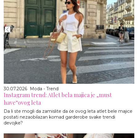
30.07.2026
Moda - Trend
Instagram trend: Atlet bela majica je „must
have“ovog leta
Da li ste mogli da zamislite da će ovog leta atlet bele majice
postati nezaobilazan komad garderobe svake trendi
devojke?