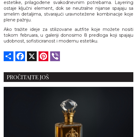
estetike, prilagođene svakodnevnim potrebama. Layering
ostaje ključni element, dok se neutralne nijanse spajaju sa
smelim detaljima, stvarajući uravnotežene kombinacije koje
plene pažnju.
Ako tražite ideje za stilizovane autfite koje možete nositi
tokom februara, u galeriji donosimo 8 predloga koji spajaju
udobnost, sofisticiranost i modernu estetiku.
Share
Facebook
X
Pinterest
Viber
PROČITAJTE JOŠ