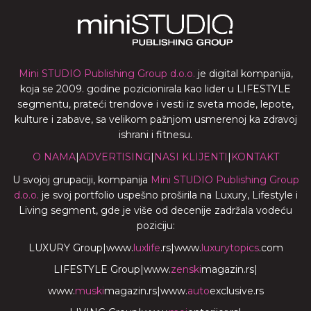
Mini STUDIO Publishing Group d.o.o.
je digital kompanija,
koja se 2009. godine pozicionirala kao lider u LIFESTYLE
segmentu, prateći trendove i vesti iz sveta mode, lepote,
kulture i zabave, sa velikom pažnjom usmerenoj ka zdravoj
ishrani i fitnesu.
O NAMA
|
ADVERTISING
|
NASI KLIJENTI
|
KONTAKT
U svojoj grupaciji, kompanija
Mini STUDIO Publishing Group
d.o.o.
je svoj portfolio uspešno proširila na Luxury, Lifestyle i
Living segment, gde je više od decenije zadržala vodeću
poziciju:
LUXURY Group
|
www.
luxlife
.rs
|
www.
luxurytopics
.com
LIFESTYLE Group
|
www.
zenski
magazin.rs
|
www.
muski
magazin.rs
|
www.
auto
exclusive.rs