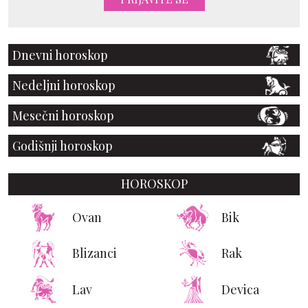
Dnevni horoskop
Nedeljni horoskop
Mesečni horoskop
Godišnji horoskop
HOROSKOP
Ovan
Bik
Blizanci
Rak
Lav
Devica