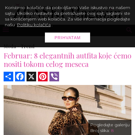
Koristimo kolačiće da poboljšamo Vaše iskustvo na našem
sajtu. Ukoliko nastavite da pretražujete ovaj sajt, saglasni ste
sa korišćenjem web kolačića. Za više informacija pogledajte
našu
Politiku kolačića
.
PRIHVATAM
Moda -
Trend
Februar: 8 elegantnih autfita koje ćemo
nositi tokom celog meseca
Share
Facebook
X
Pinterest
Viber
Pogledajte galeriju
Broj slika:
8