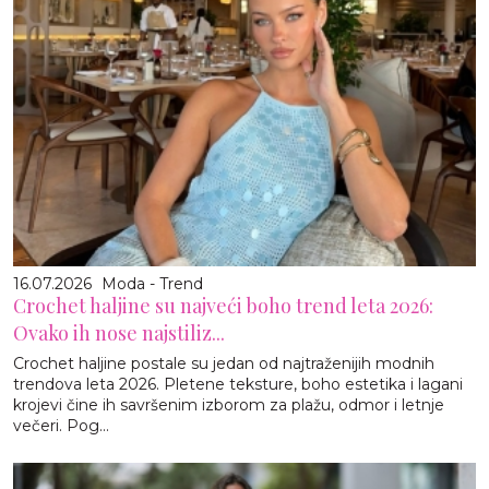
16.07.2026
Moda - Trend
Crochet haljine su najveći boho trend leta 2026:
Ovako ih nose najstiliz...
Crochet haljine postale su jedan od najtraženijih modnih
trendova leta 2026. Pletene teksture, boho estetika i lagani
krojevi čine ih savršenim izborom za plažu, odmor i letnje
večeri. Pog...