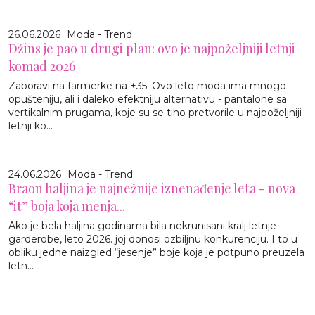
26.06.2026
Moda - Trend
Džins je pao u drugi plan: ovo je najpoželjniji letnji
komad 2026
Zaboravi na farmerke na +35. Ovo leto moda ima mnogo
opušteniju, ali i daleko efektniju alternativu - pantalone sa
vertikalnim prugama, koje su se tiho pretvorile u najpoželjniji
letnji ko...
24.06.2026
Moda - Trend
Braon haljina je najnežnije iznenađenje leta - nova
“it” boja koja menja...
Ako je bela haljina godinama bila nekrunisani kralj letnje
garderobe, leto 2026. joj donosi ozbiljnu konkurenciju. I to u
obliku jedne naizgled “jesenje” boje koja je potpuno preuzela
letn...