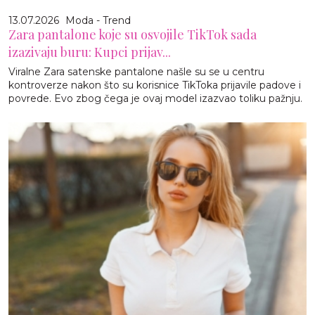
13.07.2026
Moda - Trend
Zara pantalone koje su osvojile TikTok sada
izazivaju buru: Kupci prijav...
Viralne Zara satenske pantalone našle su se u centru
kontroverze nakon što su korisnice TikToka prijavile padove i
povrede. Evo zbog čega je ovaj model izazvao toliku pažnju.