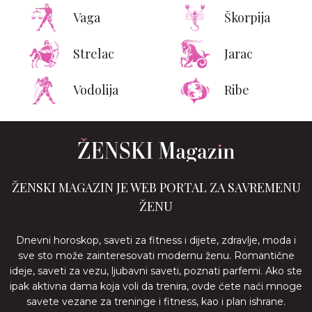
Vaga
Škorpija
Strelac
Jarac
Vodolija
Ribe
ŽENSKI MAGAZIN JE WEB PORTAL ZA SAVREMENU
ŽENU
Dnevni horoskop, saveti za fitness i dijete, zdravlje, moda i
sve sto može zainteresovati modernu ženu. Romantične
ideje, saveti za vezu, ljubavni saveti, poznati parfemi. Ako ste
ipak aktivna dama koja voli da trenira, ovde ćete naći mnoge
savete vezane za treninge i fitness, kao i plan ishrane.