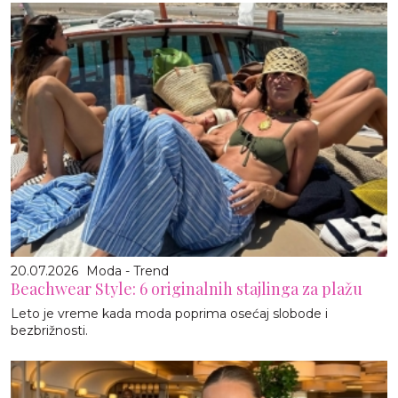
20.07.2026
Moda - Trend
Beachwear Style: 6 originalnih stajlinga za plažu
Leto je vreme kada moda poprima osećaj slobode i
bezbrižnosti.