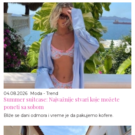
04.08.2026
Moda - Trend
Summer suitcase: Najvažnije stvari koje možete
poneti sa sobom
Bliže se dani odmora i vreme je da pakujemo kofere.