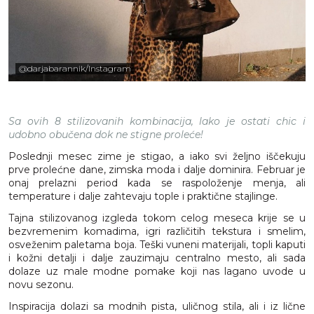
@darjabarannik/Instagram
Sa ovih 8 stilizovanih kombinacija, lako je ostati chic i
udobno obučena dok ne stigne proleće!
Poslednji mesec zime je stigao, a iako svi željno iščekuju
prve prolećne dane, zimska moda i dalje dominira. Februar je
onaj prelazni period kada se raspoloženje menja, ali
temperature i dalje zahtevaju tople i praktične stajlinge.
Tajna stilizovanog izgleda tokom celog meseca krije se u
bezvremenim komadima, igri različitih tekstura i smelim,
osveženim paletama boja. Teški vuneni materijali, topli kaputi
i kožni detalji i dalje zauzimaju centralno mesto, ali sada
dolaze uz male modne pomake koji nas lagano uvode u
novu sezonu.
Inspiracija dolazi sa modnih pista, uličnog stila, ali i iz lične