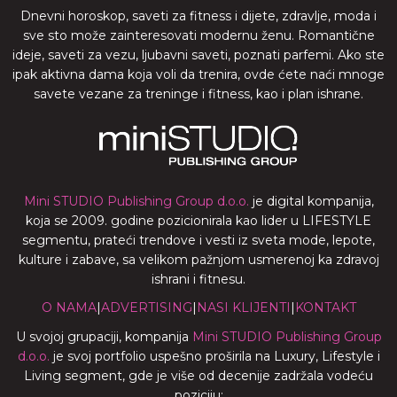
Dnevni horoskop, saveti za fitness i dijete, zdravlje, moda i
sve sto može zainteresovati modernu ženu. Romantične
ideje, saveti za vezu, ljubavni saveti, poznati parfemi. Ako ste
ipak aktivna dama koja voli da trenira, ovde ćete naći mnoge
savete vezane za treninge i fitness, kao i plan ishrane.
Mini STUDIO Publishing Group d.o.o.
je digital kompanija,
koja se 2009. godine pozicionirala kao lider u LIFESTYLE
segmentu, prateći trendove i vesti iz sveta mode, lepote,
kulture i zabave, sa velikom pažnjom usmerenoj ka zdravoj
ishrani i fitnesu.
O NAMA
|
ADVERTISING
|
NASI KLIJENTI
|
KONTAKT
U svojoj grupaciji, kompanija
Mini STUDIO Publishing Group
d.o.o.
je svoj portfolio uspešno proširila na Luxury, Lifestyle i
Living segment, gde je više od decenije zadržala vodeću
poziciju: