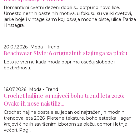
Romantični cvetni dezeni dobili su potpuno novo lice.
Umesto nežnih pastelnih motiva, u fokusu su veliki cvetovi,
jarke boje i vintage šarm koji osvaja modne piste, ulice Pariza
i Instagra...
20.07.2026
Moda - Trend
Beachwear Style: 6 originalnih stajlinga za plažu
Leto je vreme kada moda poprima osećaj slobode i
bezbrižnosti.
16.07.2026
Moda - Trend
Crochet haljine su najveći boho trend leta 2026:
Ovako ih nose najstiliz...
Crochet haljine postale su jedan od najtraženijih modnih
trendova leta 2026. Pletene teksture, boho estetika i lagani
krojevi čine ih savršenim izborom za plažu, odmor i letnje
večeri. Pog...