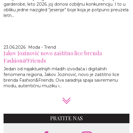
garderobe, leto 2026. joj donosi ozbiljnu konkurenciju. I to u
obliku jedne naizgled “jesenje” boje koja je potpuno preuzela
letn...
23.06.2026
Moda - Trend
Jakov Jozinović novo zaštitno lice brenda
Fashion&Friends
Jedan od najaktuelnijih mladih izvođača i digitalnih
fenomena regiona, Jakov Jozinović, novo je zaštitno lice
brenda Fashion&Friends. Ova saradnja spaja savremenu
modu, autentičnu muziku i...
PRATITE NAS