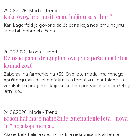
29.06.2026
Moda - Trend
Kako ovog leta nositi crnu haljinu sa stilom?
Karl Lagerfeld je govorio da će žena koja nosi crnu haljinu
uvek biti dobro obučena.
26.06.2026
Moda - Trend
Džins je pao u drugi plan: ovo je najpoželjniji letnji
komad 2026
Zaboravi na farmerke na +35. Ovo leto moda ima mnogo
opušteniju, ali i daleko efektniju alternativu - pantalone sa
vertikalnim prugama, koje su se tiho pretvorile u najpoželjniji
letnji ko...
24.06.2026
Moda - Trend
Braon haljina je najnežnije iznenađenje leta - nova
“it” boja koja menja...
Ako je bela haljina godinama bila nekrunisani kralj letnje