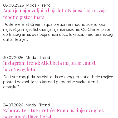
03.08.2026
Moda - Trend
Aqua je najpoželjnija boja leta: Nijansa koja osvaja
modne piste i Insta...
Posle ere Brat Green, aqua preuzima modnu scenu kao
najsvežija i najsofisticiranija nijansa sezone. Od Chanel piste
do Instagrama, ova boja unosi dozu luksuza, mediteranskog
duha i letnje...
30.07.2026
Moda - Trend
Instagram trend: Atlet bela majica je „must
have“ovog leta
Da li ste mogli da zamislite da će ovog leta atlet bele majice
postati nezaobilazan komad garderobe svake trendi
devojke?
24.07.2026
Moda - Trend
Zaboravite sitne cvetiće: Francuskinje ovog leta
nose upečatljive floral...