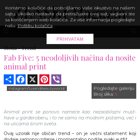
Koristimo kolačiće da poboljšamo Vaše iskustvo na našem
sajtu. Ukoliko nastavite da pretražujete ovaj sajt, saglasni ste
sa korišćenjem web kolačića. Za više informacija pogledajte
našu
Politiku kolačića
.
PRIHVATAM
Moda -
Trend
Fab Five: 5 neodoljivih načina da nosite
animal print
Share
Facebook
X
Pinterest
Viber
Pogledajte galeriju
instagram/luxandbeautyworld/
Broj slika:
5
Animal print se ponovo nameće kao nezaobilazni must-
have u garderoberu, i to ne samo na modnim pistama, već i
na ulicama širom sveta.
Ovaj uzorak nije običan trend – on je večni statement koji
dodaje samopouzdanje i momentalno podiže svaki autfit.