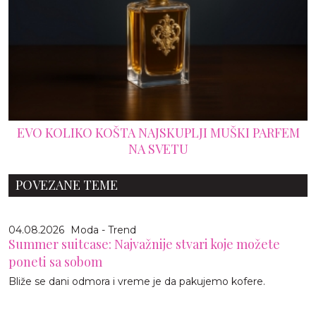
EVO KOLIKO KOŠTA NAJSKUPLJI MUŠKI PARFEM
NA SVETU
POVEZANE TEME
04.08.2026
Moda - Trend
Summer suitcase: Najvažnije stvari koje možete
poneti sa sobom
Bliže se dani odmora i vreme je da pakujemo kofere.