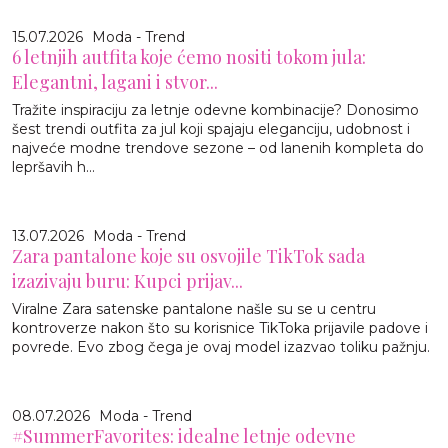
15.07.2026
Moda - Trend
6 letnjih autfita koje ćemo nositi tokom jula:
Elegantni, lagani i stvor...
Tražite inspiraciju za letnje odevne kombinacije? Donosimo
šest trendi outfita za jul koji spajaju eleganciju, udobnost i
najveće modne trendove sezone – od lanenih kompleta do
lepršavih h...
13.07.2026
Moda - Trend
Zara pantalone koje su osvojile TikTok sada
izazivaju buru: Kupci prijav...
Viralne Zara satenske pantalone našle su se u centru
kontroverze nakon što su korisnice TikToka prijavile padove i
povrede. Evo zbog čega je ovaj model izazvao toliku pažnju.
08.07.2026
Moda - Trend
#SummerFavorites: idealne letnje odevne