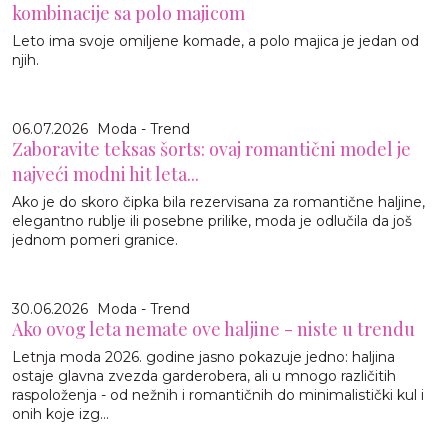
kombinacije sa polo majicom
Leto ima svoje omiljene komade, a polo majica je jedan od
njih.
06.07.2026
Moda - Trend
Zaboravite teksas šorts: ovaj romantični model je
najveći modni hit leta...
Ako je do skoro čipka bila rezervisana za romantične haljine,
elegantno rublje ili posebne prilike, moda je odlučila da još
jednom pomeri granice.
30.06.2026
Moda - Trend
Ako ovog leta nemate ove haljine - niste u trendu
Letnja moda 2026. godine jasno pokazuje jedno: haljina
ostaje glavna zvezda garderobera, ali u mnogo različitih
raspoloženja - od nežnih i romantičnih do minimalistički kul i
onih koje izg...