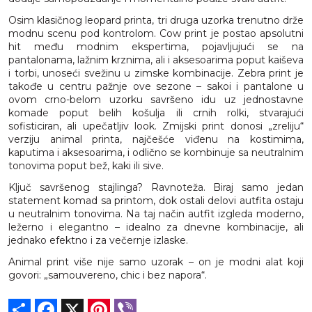
Osim klasičnog leopard printa, tri druga uzorka trenutno drže
modnu scenu pod kontrolom. Cow print je postao apsolutni
hit među modnim ekspertima, pojavljujući se na
pantalonama, lažnim krznima, ali i aksesoarima poput kaiševa
i torbi, unoseći svežinu u zimske kombinacije. Zebra print je
takođe u centru pažnje ove sezone – sakoi i pantalone u
ovom crno-belom uzorku savršeno idu uz jednostavne
komade poput belih košulja ili crnih rolki, stvarajući
sofisticiran, ali upečatljiv look. Zmijski print donosi „zreliju“
verziju animal printa, najčešće viđenu na kostimima,
kaputima i aksesoarima, i odlično se kombinuje sa neutralnim
tonovima poput bež, kaki ili sive.
Ključ savršenog stajlinga? Ravnoteža. Biraj samo jedan
statement komad sa printom, dok ostali delovi autfita ostaju
u neutralnim tonovima. Na taj način autfit izgleda moderno,
ležerno i elegantno – idealno za dnevne kombinacije, ali
jednako efektno i za večernje izlaske.
Animal print više nije samo uzorak – on je modni alat koji
govori: „samouvereno, chic i bez napora“.
Share
Facebook
X
Pinterest
Viber