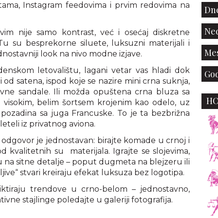
istama, Instagram feedovima i prvim redovima na
Dne
Ned
vim nije samo kontrast, već i osećaj diskretne
 Tu su besprekorne siluete, luksuzni materijali i
Mes
ednostavniji look na nivo modne izjave.
nskom letovalištu, lagani vetar vas hladi dok
God
i od satena, ispod koje se nazire mini crna suknja,
vne sandale. Ili možda opuštena crna bluza sa
H
visokim, belim šortsem krojenim kao odelo, uz
 pozadina sa juga Francuske. To je ta bezbrižna
leteli iz privatnog aviona.
 odgovor je jednostavan: birajte komade u crnoj i
i od kvalitetnih su materijala. Igrajte se slojevima,
u na sitne detalje – poput dugmeta na blejzeru ili
jive“ stvari kreiraju efekat luksuza bez logotipa.
ktiraju trendove u crno-belom – jednostavno,
ivne stajlinge poledajte u galeriji fotografija.