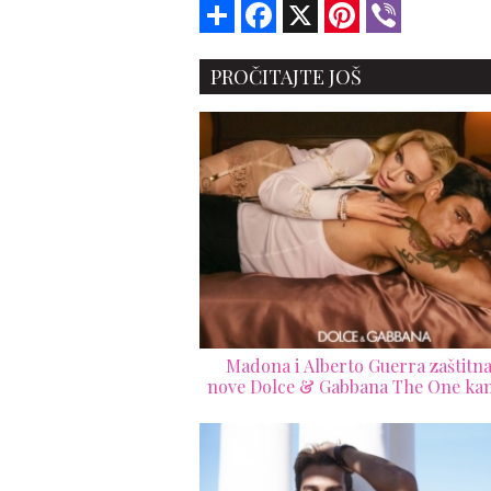
Share
Facebook
X
Pinterest
Viber
PROČITAJTE JOŠ
Madona i Alberto Guerra zaštitna
nove Dolce & Gabbana The One ka