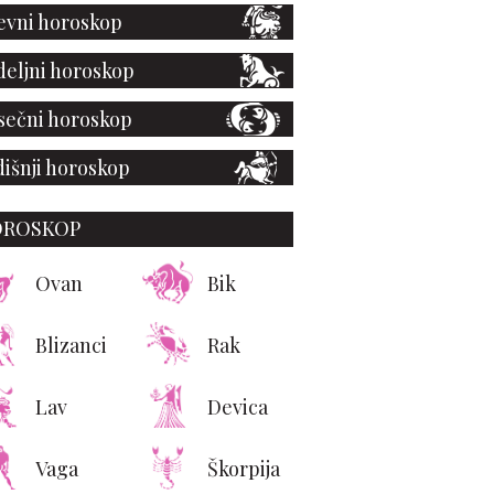
vni horoskop
eljni horoskop
ečni horoskop
išnji horoskop
OROSKOP
Ovan
Bik
Blizanci
Rak
Lav
Devica
Vaga
Škorpija