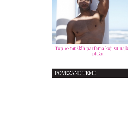
Top 10 muških parfema koji su najbo
plažu
POVEZANE TEME