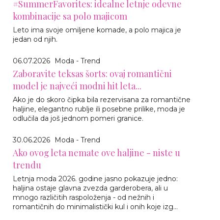
#SummerFavorites: idealne letnje odevne
kombinacije sa polo majicom
Leto ima svoje omiljene komade, a polo majica je
jedan od njih.
06.07.2026
Moda - Trend
Zaboravite teksas šorts: ovaj romantični
model je najveći modni hit leta...
Ako je do skoro čipka bila rezervisana za romantične
haljine, elegantno rublje ili posebne prilike, moda je
odlučila da još jednom pomeri granice.
30.06.2026
Moda - Trend
Ako ovog leta nemate ove haljine - niste u
trendu
Letnja moda 2026. godine jasno pokazuje jedno:
haljina ostaje glavna zvezda garderobera, ali u
mnogo različitih raspoloženja - od nežnih i
romantičnih do minimalistički kul i onih koje izg...