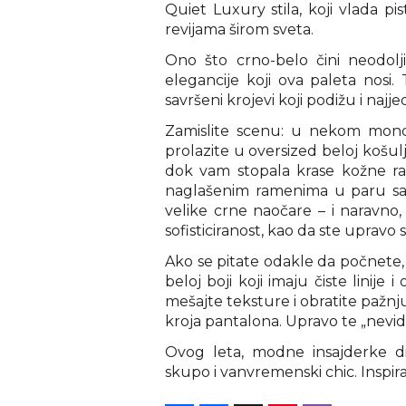
Quiet Luxury stila, koji vlada p
revijama širom sveta.
Ono što crno-belo čini neodolji
elegancije koji ova paleta nosi.
savršeni krojevi koji podižu i najj
Zamislite scenu: u nekom monde
prolazite u oversized beloj košulj
dok vam stopala krase kožne ra
naglašenim ramenima u paru sa 
velike crne naočare – i naravno,
sofisticiranost, kao da ste upravo s
Ako se pitate odakle da počnete,
beloj boji koji imaju čiste linije 
mešajte teksture i obratite pažnj
kroja pantalona. Upravo te „nevidl
Ovog leta, modne insajderke di
skupo i vanvremenski chic. Inspirat