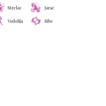
Strelac
Jarac
Vodolija
Ribe