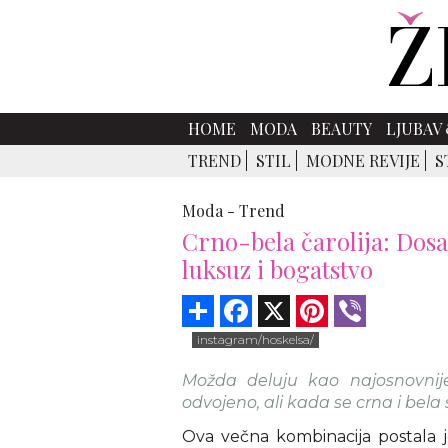
HOME
MODA
BEAUTY
LJUBAV 
TREND
STIL
MODNE REVIJE
S
Moda -
Trend
Crno-bela čarolija: Dos
luksuz i bogatstvo
Share
Facebook
X
Pinterest
Viber
instagram/hoskelsa/
Možda deluju kao najosnovni
odvojeno, ali kada se crna i bel
Ova večna kombinacija postala j