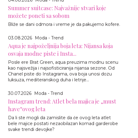
04.08.2026
Moda - Trend
Summer suitcase: Najvažnije stvari koje
možete poneti sa sobom
Bliže se dani odmora i vreme je da pakujemo kofere.
03.08.2026
Moda - Trend
Aqua je najpoželjnija boja leta: Nijansa koja
osvaja modne piste i Insta...
Posle ere Brat Green, aqua preuzima modnu scenu
kao najsvežija i najsofisticiranija nijansa sezone. Od
Chanel piste do Instagrama, ova boja unosi dozu
luksuza, mediteranskog duha i letnje...
30.07.2026
Moda - Trend
Instagram trend: Atlet bela majica je „must
have“ovog leta
Da li ste mogli da zamislite da će ovog leta atlet
bele majice postati nezaobilazan komad garderobe
svake trendi devojke?