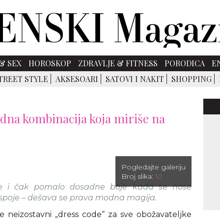
& SEX
HOROSKOP
ZDRAVLJE & FITNESS
PORODICA
E
TREET STYLE
AKSESOARI
SATOVI I NAKIT
SHOPPING
adna kombinacija koja miriše na
Pogledajte galeriju
Broj slika:
10
je i čak pomalo dosadne boje kada se nose
a spoje – dešava se prava modna magija.
e neizostavni „dress code“ za sve obožavateljke