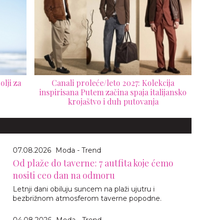
lji za
Canali proleće/leto 2027: Kolekcija
inspirisana Putem začina spaja italijansko
krojaštvo i duh putovanja
07.08.2026
Moda - Trend
Od plaže do taverne: 7 autfita koje ćemo
nositi ceo dan na odmoru
Letnji dani obiluju suncem na plaži ujutru i
bezbrižnom atmosferom taverne popodne.