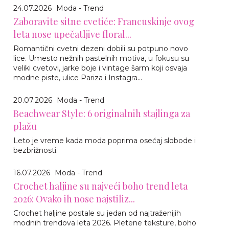
24.07.2026
Moda - Trend
Zaboravite sitne cvetiće: Francuskinje ovog
leta nose upečatljive floral...
Romantični cvetni dezeni dobili su potpuno novo
lice. Umesto nežnih pastelnih motiva, u fokusu su
veliki cvetovi, jarke boje i vintage šarm koji osvaja
modne piste, ulice Pariza i Instagra...
20.07.2026
Moda - Trend
Beachwear Style: 6 originalnih stajlinga za
plažu
Leto je vreme kada moda poprima osećaj slobode i
bezbrižnosti.
16.07.2026
Moda - Trend
Crochet haljine su najveći boho trend leta
2026: Ovako ih nose najstiliz...
Crochet haljine postale su jedan od najtraženijih
modnih trendova leta 2026. Pletene teksture, boho