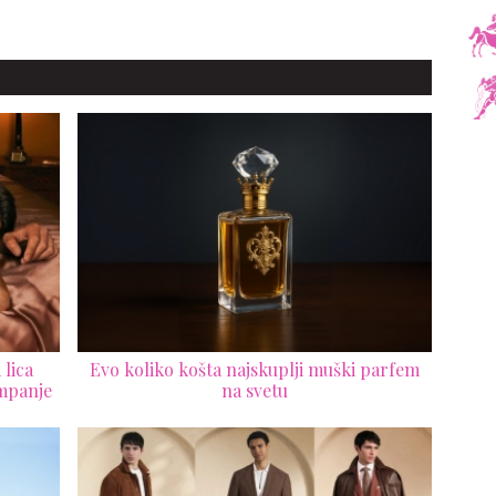
 lica
Evo koliko košta najskuplji muški parfem
mpanje
na svetu