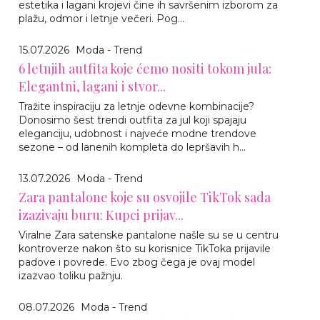
estetika i lagani krojevi čine ih savršenim izborom za
plažu, odmor i letnje večeri. Pog...
15.07.2026
Moda - Trend
6 letnjih autfita koje ćemo nositi tokom jula:
Elegantni, lagani i stvor...
Tražite inspiraciju za letnje odevne kombinacije?
Donosimo šest trendi outfita za jul koji spajaju
eleganciju, udobnost i najveće modne trendove
sezone – od lanenih kompleta do lepršavih h...
13.07.2026
Moda - Trend
Zara pantalone koje su osvojile TikTok sada
izazivaju buru: Kupci prijav...
Viralne Zara satenske pantalone našle su se u centru
kontroverze nakon što su korisnice TikToka prijavile
padove i povrede. Evo zbog čega je ovaj model
izazvao toliku pažnju.
08.07.2026
Moda - Trend