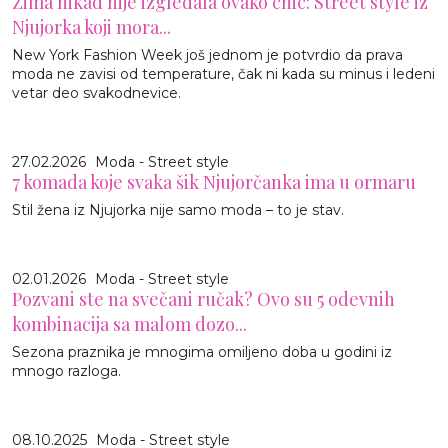
Zima nikad nije izgledala ovako chic: Street style iz
Njujorka koji mora...
New York Fashion Week još jednom je potvrdio da prava
moda ne zavisi od temperature, čak ni kada su minus i ledeni
vetar deo svakodnevice.
27.02.2026
Moda - Street style
7 komada koje svaka šik Njujorčanka ima u ormaru
Stil žena iz Njujorka nije samo moda – to je stav.
02.01.2026
Moda - Street style
Pozvani ste na svečani ručak? Ovo su 5 odevnih
kombinacija sa malom dozo...
Sezona praznika je mnogima omiljeno doba u godini iz
mnogo razloga.
08.10.2025
Moda - Street style