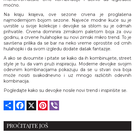
moćno.
Na kraju krajeva, ove sezone crvena je proglašena
najmodernijom bojom sezone. Najveće modne kuće su je
uvrstile u svoje kolekcije i devojke sa stilom su je odmah
prihvatile. Crvena dominira zimskom paletom boja za ovu
godinu, a crvene hulahopke su novi zimski mikro trend. To je
savršena prilika da se bar na neko vreme oprostite od crnih
hulahopki i da svom izgledu dodate dašak fantazije.
A ako se dvoumite i pitate se kako da ih kombinujete, street
style je tu da vam pruži inspiraciju. Moderne devojke svojim
odevnim kombinacijama pokazuju da se u stvari ova boja
može nositi svakodnevno i uz mnogo različitih odevnih
kombinacija.
Pogledajte kako su devojke nosile novi trend i inspirišite se.
Share
Facebook
X
Pinterest
Viber
PROČITAJTE JOŠ