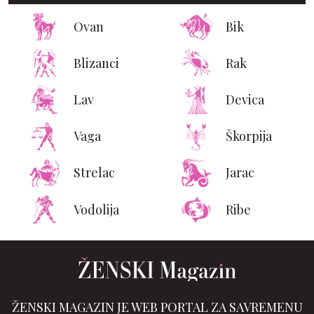
Ovan
Bik
Blizanci
Rak
Lav
Devica
Vaga
Škorpija
Strelac
Jarac
Vodolija
Ribe
ŽENSKI MAGAZIN JE WEB PORTAL ZA SAVREMENU