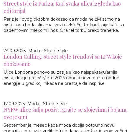
Street style iz Pariza: Kad svaka ulica izgleda kao
editorijal
Pariz je i ovog oktobra dokazao da moda ne živi samo na
pisti – ona hoda ulicama, vozi električni trotinet, pije kafu sa
bademovim mlekom i nosi Chanel torbu preko trenerke.
24.09.2025
Moda - Street style
London Calling: street style trendovi sa LFW koje
obožavamo
Ulice Londona ponovo su zasijale kao najspektakularnija
pista, dok je proleće/leto 2026 donelo novu dozu modne
energije u grad koji nikada ne prestaje da inspiriše.
17.09.2025
Moda - Street style
NYFW ulice šalju poziv: Igrajte se slojevima i bojama
ove jeseni
Septembar je mesec kada moda dobija potpuno novu
energiju – prelaz iz vrelih letnjih dana u svežije, jesenje večeri