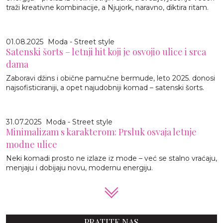
traži kreativne kombinacije, a Njujork, naravno, diktira ritam.
01.08.2025
Moda - Street style
Satenski šorts – letnji hit koji je osvojio ulice i srca
dama
Zaboravi džins i obične pamučne bermude, leto 2025. donosi
najsofisticiraniji, a opet najudobniji komad – satenski šorts.
31.07.2025
Moda - Street style
Minimalizam s karakterom: Prsluk osvaja letnje
modne ulice
Neki komadi prosto ne izlaze iz mode – već se stalno vraćaju,
menjaju i dobijaju novu, modernu energiju.
PRATITE NAS