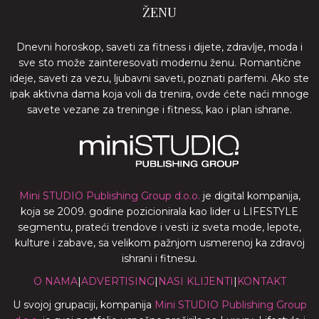
ŽENU
Dnevni horoskop, saveti za fitness i dijete, zdravlje, moda i
sve sto može zainteresovati modernu ženu. Romantične
ideje, saveti za vezu, ljubavni saveti, poznati parfemi. Ako ste
ipak aktivna dama koja voli da trenira, ovde ćete naći mnoge
savete vezane za treninge i fitness, kao i plan ishrane.
Mini STUDIO Publishing Group d.o.o.
je digital kompanija,
koja se 2009. godine pozicionirala kao lider u LIFESTYLE
segmentu, prateći trendove i vesti iz sveta mode, lepote,
kulture i zabave, sa velikom pažnjom usmerenoj ka zdravoj
ishrani i fitnesu.
O NAMA
|
ADVERTISING
|
NASI KLIJENTI
|
KONTAKT
U svojoj grupaciji, kompanija
Mini STUDIO Publishing Group