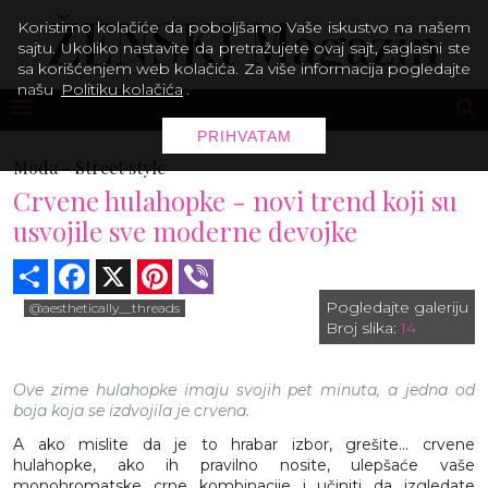
Koristimo kolačiće da poboljšamo Vaše iskustvo na našem
sajtu. Ukoliko nastavite da pretražujete ovaj sajt, saglasni ste
sa korišćenjem web kolačića. Za više informacija pogledajte
našu
Politiku kolačića
.
PRIHVATAM
Moda -
Street style
Crvene hulahopke - novi trend koji su
usvojile sve moderne devojke
Share
Facebook
X
Pinterest
Viber
Pogledajte galeriju
@aesthetically__threads
Broj slika:
14
Ove zime hulahopke imaju svojih pet minuta, a jedna od
boja koja se izdvojila je crvena.
A ako mislite da je to hrabar izbor, grešite... crvene
hulahopke, ako ih pravilno nosite, ulepšaće vaše
monohromatske crne kombinacije i učiniti da izgledate