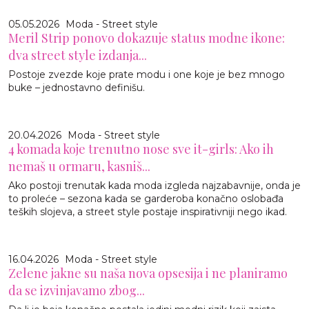
05.05.2026
Moda - Street style
Meril Strip ponovo dokazuje status modne ikone:
dva street style izdanja...
Postoje zvezde koje prate modu i one koje je bez mnogo
buke – jednostavno definišu.
20.04.2026
Moda - Street style
4 komada koje trenutno nose sve it-girls: Ako ih
nemaš u ormaru, kasniš...
Ako postoji trenutak kada moda izgleda najzabavnije, onda je
to proleće – sezona kada se garderoba konačno oslobađa
teških slojeva, a street style postaje inspirativniji nego ikad.
16.04.2026
Moda - Street style
Zelene jakne su naša nova opsesija i ne planiramo
da se izvinjavamo zbog...