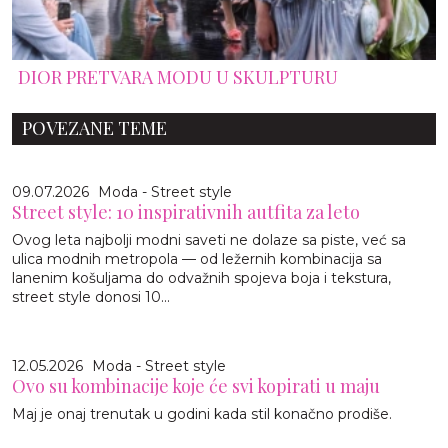
DIOR PRETVARA MODU U SKULPTURU
POVEZANE TEME
09.07.2026
Moda - Street style
Street style: 10 inspirativnih autfita za leto
Ovog leta najbolji modni saveti ne dolaze sa piste, već sa
ulica modnih metropola — od ležernih kombinacija sa
lanenim košuljama do odvažnih spojeva boja i tekstura,
street style donosi 10...
12.05.2026
Moda - Street style
Ovo su kombinacije koje će svi kopirati u maju
Maj je onaj trenutak u godini kada stil konačno prodiše.