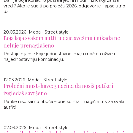
Da li je boja konačno postala jedini modni rizik koji zaista
vredi? Ako je suditi po proleću 2026, odgovor je - apsolutno
da.
20.03.2026
Moda - Street style
Boja koja svakom autfitu daje svežinu i nikada ne
deluje prenaglašeno
Postoje nijanse koje jednostavno imaju moć da ožive i
najjednostavniju kombinaciju.
12.03.2026
Moda - Street style
Prolećni must-have: 5 načina da nosiš patike i
izgledaš savršeno
Patike nisu samo obuća – one su mali magični trik za svaki
autfit!
02.03.2026
Moda - Street style