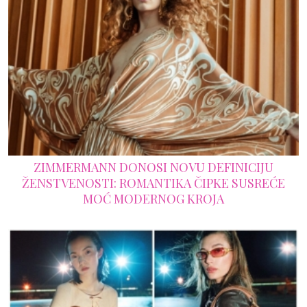
ZIMMERMANN DONOSI NOVU DEFINICIJU
ŽENSTVENOSTI: ROMANTIKA ČIPKE SUSREĆE
MOĆ MODERNOG KROJA