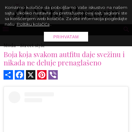
Koristimo kolačiće da poboljšamo Vaše iskustvo na našem
sajtu. Ukoliko nastavite da pretražujete ovaj sajt, saglasni ste
sa korišćenjem web kolačića. Za više informacija pogledajte
našu
Politiku kolačića
.
PRIHVATAM
Moda -
Street style
Boja koja svakom autfitu daje svežinu i
nikada ne deluje prenaglašeno
Share
Facebook
X
Pinterest
Viber