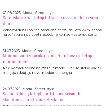
01.08.2025
Moda - Street style
Satenski šorts – letnji hit koji je osvojio ulice i srca
dama
Zaboravi džins i obične pamučne bermude, leto 2025. donosi
najsofisticiraniji, a opet najudobniji komad – satenski šorts.
31.07.2025
Moda - Street style
Minimalizam s karakterom: Prsluk osvaja letnje
modne ulice
Neki komadi prosto ne izlaze iz mode – već se stalno vraćaju,
menjaju i dobijaju novu, modernu energiju.
24.07.2025
Moda - Street style
Scandi Chic: 5 letnjih autfita inspirisanih
skandinavskim trendseterkama