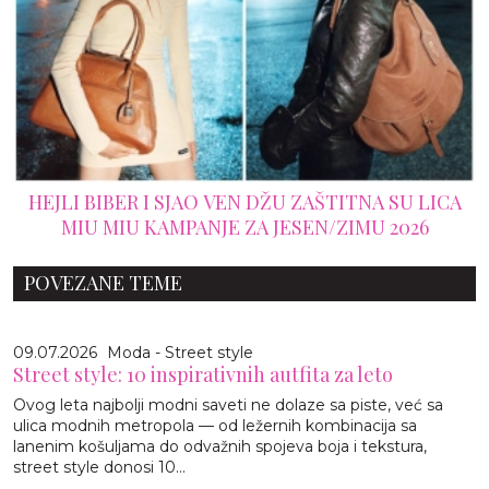
HEJLI BIBER I SJAO VEN DŽU ZAŠTITNA SU LICA
MIU MIU KAMPANJE ZA JESEN/ZIMU 2026
POVEZANE TEME
09.07.2026
Moda - Street style
Street style: 10 inspirativnih autfita za leto
Ovog leta najbolji modni saveti ne dolaze sa piste, već sa
ulica modnih metropola — od ležernih kombinacija sa
lanenim košuljama do odvažnih spojeva boja i tekstura,
street style donosi 10...