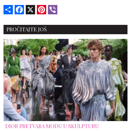
Share
Facebook
X
Pinterest
Viber
PROČITAJTE JOŠ
DIOR PRETVARA MODU U SKULPTURU