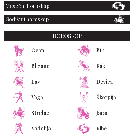
Mesečni horoskop
Godišnji horoskop
HOROSKOP
Ovan
Bik
Blizanci
Rak
Lav
Devica
Vaga
Škorpija
Strelac
Jarac
Vodolija
Ribe