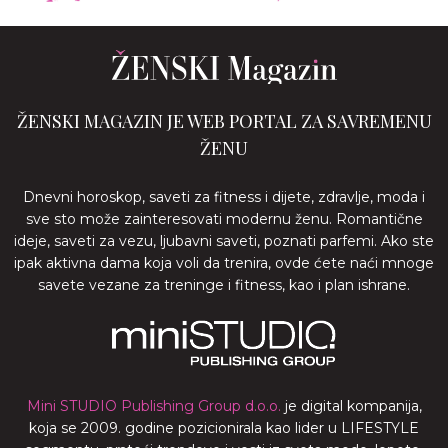
ŽENSKI MAGAZIN JE WEB PORTAL ZA SAVREMENU
ŽENU
Dnevni horoskop, saveti za fitness i dijete, zdravlje, moda i
sve sto može zainteresovati modernu ženu. Romantične
ideje, saveti za vezu, ljubavni saveti, poznati parfemi. Ako ste
ipak aktivna dama koja voli da trenira, ovde ćete naći mnoge
savete vezane za treninge i fitness, kao i plan ishrane.
Mini STUDIO Publishing Group d.o.o.
je digital kompanija,
koja se 2009. godine pozicionirala kao lider u LIFESTYLE