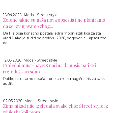
16.04.2026
Moda - Street style
Zelene jakne su naša nova opsesija i ne planiramo
da se izvinjavamo zbog...
Da li je boja konačno postala jedini modni rizik koji zaista
vredi? Ako je suditi po proleću 2026, odgovor je - apsolutno
da.
12.03.2026
Moda - Street style
Prolećni must-have: 5 načina da nosiš patike i
izgledaš savršeno
Patike nisu samo obuća – one su mali magični trik za svaki
autfit!
02.03.2026
Moda - Street style
Zima nikad nije izgledala ovako chic: Street style iz
Njujorka koji mora...