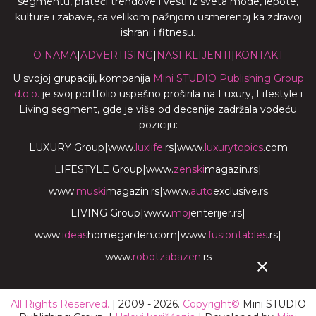
segmentu, prateći trendove i vesti iz sveta mode, lepote,
kulture i zabave, sa velikom pažnjom usmerenoj ka zdravoj
ishrani i fitnesu.
O NAMA
|
ADVERTISING
|
NASI KLIJENTI
|
KONTAKT
U svojoj grupaciji, kompanija
Mini STUDIO Publishing Group
d.o.o.
je svoj portfolio uspešno proširila na Luxury, Lifestyle i
Living segment, gde je više od decenije zadržala vodeću
poziciju:
LUXURY Group
|
www.
luxlife
.rs
|
www.
luxurytopics
.com
LIFESTYLE Group
|
www.
zenski
magazin.rs
|
www.
muski
magazin.rs
|
www.
auto
exclusive.rs
LIVING Group
|
www.
moj
enterijer.rs
|
www.
ideas
homegarden.com
|
www.
fusiontables
.rs
|
www.
robotzabazen
.rs
All Rights Reserved.
| 2009 - 2026.
Copyright©
Mini STUDIO