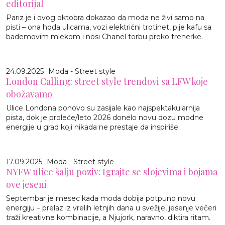
editorijal
Pariz je i ovog oktobra dokazao da moda ne živi samo na
pisti – ona hoda ulicama, vozi električni trotinet, pije kafu sa
bademovim mlekom i nosi Chanel torbu preko trenerke.
24.09.2025
Moda - Street style
London Calling: street style trendovi sa LFW koje
obožavamo
Ulice Londona ponovo su zasijale kao najspektakularnija
pista, dok je proleće/leto 2026 donelo novu dozu modne
energije u grad koji nikada ne prestaje da inspiriše.
17.09.2025
Moda - Street style
NYFW ulice šalju poziv: Igrajte se slojevima i bojama
ove jeseni
Septembar je mesec kada moda dobija potpuno novu
energiju – prelaz iz vrelih letnjih dana u svežije, jesenje večeri
traži kreativne kombinacije, a Njujork, naravno, diktira ritam.