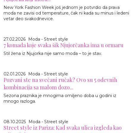
New York Fashion Week još jednom je potvrdio da prava
moda ne zavisi od temperature, čak ni kada su minus i ledeni
vetar deo svakodnevice.
27.02.2026
Moda - Street style
7 komada koje svaka šik Njujorčanka ima u ormaru
Stil žena iz Njujorka nije samo moda – to je stav.
02.01.2026
Moda - Street style
Pozvani ste na svečani ručak? Ovo su 5 odevnih
kombinacija sa malom dozo...
Sezona praznika je mnogima omiljeno doba u godini iz
mnogo razloga.
08.10.2025
Moda - Street style
Street style iz Pariza: Kad svaka ulica izgleda kao