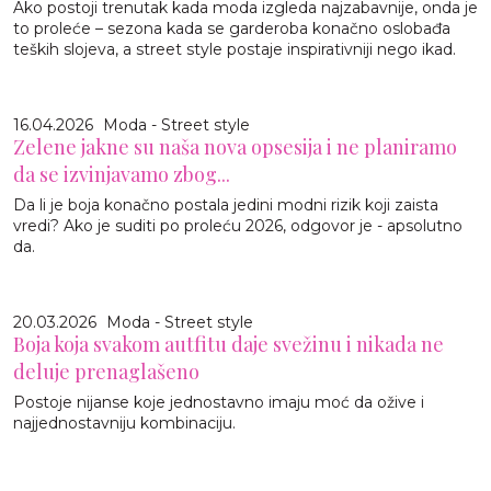
Ako postoji trenutak kada moda izgleda najzabavnije, onda je
to proleće – sezona kada se garderoba konačno oslobađa
teških slojeva, a street style postaje inspirativniji nego ikad.
16.04.2026
Moda - Street style
Zelene jakne su naša nova opsesija i ne planiramo
da se izvinjavamo zbog...
Da li je boja konačno postala jedini modni rizik koji zaista
vredi? Ako je suditi po proleću 2026, odgovor je - apsolutno
da.
20.03.2026
Moda - Street style
Boja koja svakom autfitu daje svežinu i nikada ne
deluje prenaglašeno
Postoje nijanse koje jednostavno imaju moć da ožive i
najjednostavniju kombinaciju.