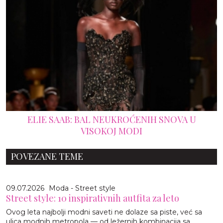
ELIE SAAB: BAL NEUKROĆENIH SNOVA U
VISOKOJ MODI
POVEZANE TEME
09.07.2026
Moda - Street style
Street style: 10 inspirativnih autfita za leto
Ovog leta najbolji modni saveti ne dolaze sa piste, već sa
ulica modnih metropola — od ležernih kombinacija sa