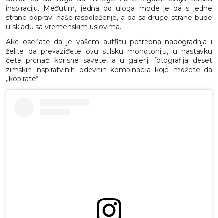
inspiraciju. Međutim, jedna od uloga mode je da s jedne
strane popravi naše raspoloženje, a da sa druge strane bude
u skladu sa vremenskim uslovima.
Ako osećate da je vašem autfitu potrebna nadogradnja i
želite da prevaziđete ovu stilsku monotoniju, u nastavku
ćete pronaći korisne savete, a u galeriji fotografija deset
zimskih inspiratvinih odevnih kombinacija koje možete da
„kopirate“.