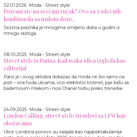
02.01.2026
Moda - Street style
Pozvani ste na svečani ručak? Ovo su 5 odevnih
kombinacija sa malom dozo...
Sezona praznika je mnogima omiljeno doba u godini iz
mnogo razloga.
08.10.2025
Moda - Street style
Street style iz Pariza: Kad svaka ulica izgleda kao
editorijal
Pariz je i ovog oktobra dokazao da moda ne živi samo na
pisti – ona hoda ulicama, vozi električni trotinet, pije kafu sa
bademovim mlekom i nosi Chanel torbu preko trenerke.
24.09.2025
Moda - Street style
London Calling: street style trendovi sa LFW koje
obožavamo
Ulice Londona ponovo su zasijale kao najspektakularnija