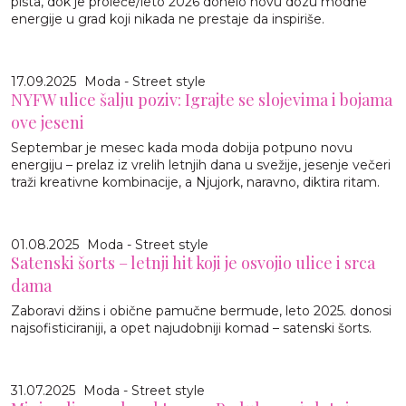
pista, dok je proleće/leto 2026 donelo novu dozu modne
energije u grad koji nikada ne prestaje da inspiriše.
17.09.2025
Moda - Street style
NYFW ulice šalju poziv: Igrajte se slojevima i bojama
ove jeseni
Septembar je mesec kada moda dobija potpuno novu
energiju – prelaz iz vrelih letnjih dana u svežije, jesenje večeri
traži kreativne kombinacije, a Njujork, naravno, diktira ritam.
01.08.2025
Moda - Street style
Satenski šorts – letnji hit koji je osvojio ulice i srca
dama
Zaboravi džins i obične pamučne bermude, leto 2025. donosi
najsofisticiraniji, a opet najudobniji komad – satenski šorts.
31.07.2025
Moda - Street style