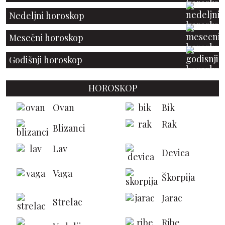
Nedeljni horoskop
Mesečni horoskop
Godišnji horoskop
HOROSKOP
Ovan
Bik
Rak
Blizanci
Lav
Devica
Vaga
Škorpija
Jarac
Strelac
Ribe