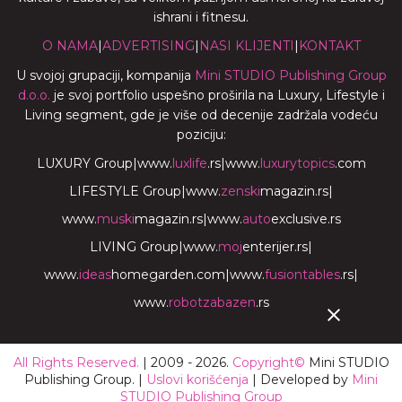
ishrani i fitnesu.
O NAMA
|
ADVERTISING
|
NASI KLIJENTI
|
KONTAKT
U svojoj grupaciji, kompanija
Mini STUDIO Publishing Group
d.o.o.
je svoj portfolio uspešno proširila na Luxury, Lifestyle i
Living segment, gde je više od decenije zadržala vodeću
poziciju:
LUXURY Group
|
www.
luxlife
.rs
|
www.
luxurytopics
.com
LIFESTYLE Group
|
www.
zenski
magazin.rs
|
www.
muski
magazin.rs
|
www.
auto
exclusive.rs
LIVING Group
|
www.
moj
enterijer.rs
|
www.
ideas
homegarden.com
|
www.
fusiontables
.rs
|
www.
robotzabazen
.rs
All Rights Reserved.
| 2009 - 2026.
Copyright©
Mini STUDIO
Publishing Group. |
Uslovi korišćenja
| Developed by
Mini
STUDIO Publishing Group