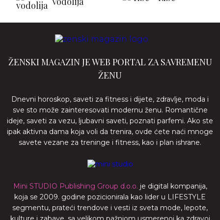
Vodolija
ŽENSKI MAGAZIN JE WEB PORTAL ZA SAVREMENU
ŽENU
Dnevni horoskop, saveti za fitness i dijete, zdravlje, moda i
sve sto može zainteresovati modernu ženu. Romantične
ideje, saveti za vezu, ljubavni saveti, poznati parfemi. Ako ste
ipak aktivna dama koja voli da trenira, ovde ćete naći mnoge
savete vezane za treninge i fitness, kao i plan ishrane.
Mini STUDIO Publishing Group d.o.o.
je digital kompanija,
koja se 2009. godine pozicionirala kao lider u LIFESTYLE
segmentu, prateći trendove i vesti iz sveta mode, lepote,
kulture i zabave, sa velikom pažnjom usmerenoj ka zdravoj