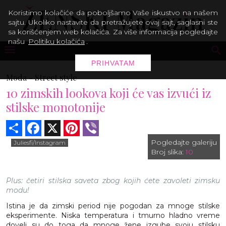
Koristimo kolačiće da poboljšamo Vaše iskustvo na našem
sajtu. Ukoliko nastavite da pretražujete ovaj sajt, saglasni ste
sa korišćenjem web kolačića. Za više informacija pogledajte
našu
Politiku kolačića
.
PRIHVATAM
Moda -
Street style
10 zimskih lookova koji će vas izvući iz
stilske monotonije
Share
Facebook
X
Pinterest
Viber
Pogledajte galeriju
Juliesfi/Instagram
Broj slika:
10
Plus: četiri stilska saveta zbog kojih ćete zavoleti zimsku
modu!
Istina je da zimski period nije pogodan za mnoge stilske
eksperimente. Niska temperatura i tmurno hladno vreme
doveli su do toga da mnoge žene izgube svoju stilsku