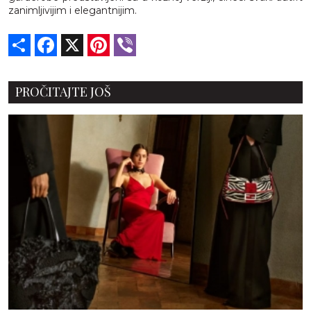
zanimljivijim i elegantnijim.
Share
Facebook
X
Pinterest
Viber
PROČITAJTE JOŠ