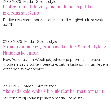
12.03.2026
Moda - Street style
Prolećni must-have: 5 načina da nosiš patike i
izgledaš savršeno
Patike nisu samo obuća – one su mali magični trik za svaki
autfit!
02.03.2026
Moda - Street style
Zima nikad nije izgledala ovako chic: Street style iz
Njujorka koji mora...
New York Fashion Week još jednom je potvrdio da prava
moda ne zavisi od temperature, čak ni kada su minus i ledeni
vetar deo svakodnevice.
27.02.2026
Moda - Street style
7 komada koje svaka šik Njujorčanka ima u ormaru
Stil žena iz Njujorka nije samo moda – to je stav.