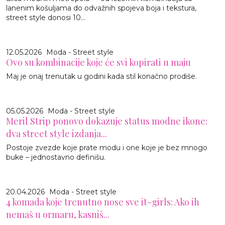
lanenim košuljama do odvažnih spojeva boja i tekstura,
street style donosi 10...
12.05.2026
Moda - Street style
Ovo su kombinacije koje će svi kopirati u maju
Maj je onaj trenutak u godini kada stil konačno prodiše.
05.05.2026
Moda - Street style
Meril Strip ponovo dokazuje status modne ikone:
dva street style izdanja...
Postoje zvezde koje prate modu i one koje je bez mnogo
buke – jednostavno definišu.
20.04.2026
Moda - Street style
4 komada koje trenutno nose sve it-girls: Ako ih
nemaš u ormaru, kasniš...