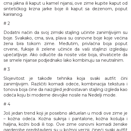
crna jakna ili kaput u kamel nijansi, ove zime kupite kaput od
sintetičkog krzna jarke boje ili kaput sa dezenom, poput
kariranog.
# 2
Dodatni način da svoj zimski stajling učinite zanimljivijim su
boje. Svakako, crna, siva, plava su osnovne boje koje većina
žena bira tokom zime. Međutim, privlačna boja poput
crvene, fuksije ili zelene učiniće da vaši stajlinzi izgledaju
upečatljivije. Ako odlučite da nosite više boja, shvatićete da
se smele nijanse podjednako lako kombinuju sa neutralnim.
# 3
Slojevitost je takođe tehnika koja svaki autfit čini
zanimljivijim. Različiti komadi odeće, kombinacija tekstura i
tonova boja čine da naizgled jednostavan stajling izgleda kao
odeća koju bi moderne devojke nosile na Nedelji mode.
# 4
Još jedan trend koji je posebno aktuelan u modi ove zime je
– kožna odeća. Kožna suknja i pantalone, kožna košulja i
haljina, kožni bodi ili top. Ove zime osnovni komadi ženske
garderobe predstavljeni su u kožnoj verziji, čineći svaki autfit