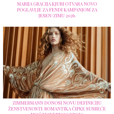
MARIJA GRACIJA KJURI OTVARA NOVO
POGLAVLJE ZA FENDI KAMPANJOM ZA
JESEN/ZIMU 2026.
ZIMMERMANN DONOSI NOVU DEFINICIJU
ŽENSTVENOSTI: ROMANTIKA ČIPKE SUSREĆE