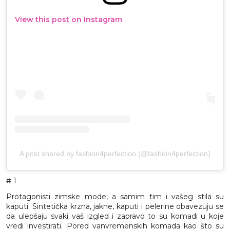
View this post on Instagram
A post shared by fashion4perfection (@fashion4perfection)
# 1
Protagonisti zimske mode, a samim tim i vašeg stila su
kaputi. Sintetička krzna, jakne, kaputi i pelerine obavezuju se
da ulepšaju svaki vaš izgled i zapravo to su komadi u koje
vredi investirati. Pored vanvremenskih komada kao što su