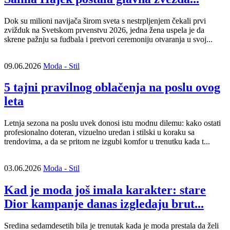
Dok su milioni navijača širom sveta s nestrpljenjem čekali prvi
zvižduk na Svetskom prvenstvu 2026, jedna žena uspela je da
skrene pažnju sa fudbala i pretvori ceremoniju otvaranja u svoj...
09.06.2026
Moda - Stil
5 tajni pravilnog oblačenja na poslu ovog
leta
Letnja sezona na poslu uvek donosi istu modnu dilemu: kako ostati
profesionalno doteran, vizuelno uredan i stilski u koraku sa
trendovima, a da se pritom ne izgubi komfor u trenutku kada t...
03.06.2026
Moda - Stil
Kad je moda još imala karakter: stare
Dior kampanje danas izgledaju brut...
Sredina sedamdesetih bila je trenutak kada je moda prestala da želi