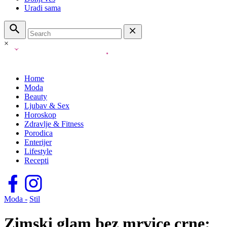
Uradi sama
×
Home
Moda
Beauty
Ljubav & Sex
Horoskop
Zdravlje & Fitness
Porodica
Enterijer
Lifestyle
Recepti
Moda -
Stil
Zimski glam bez mrvice crne: