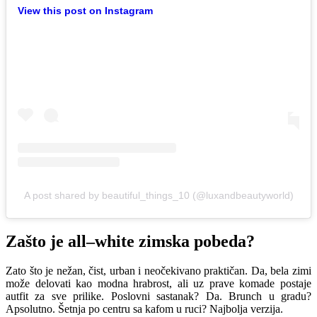
View this post on Instagram
A post shared by beautiful_things_10 (@luxandbeautyworld)
Zašto je all–white zimska pobeda?
Zato što je nežan, čist, urban i neočekivano praktičan. Da, bela zimi
može delovati kao modna hrabrost, ali uz prave komade postaje
autfit za sve prilike. Poslovni sastanak? Da. Brunch u gradu?
Apsolutno. Šetnja po centru sa kafom u ruci? Najbolja verzija.