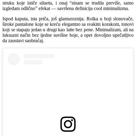
struku koje ističe siluetu, i onaj “nisam se trudila previše, samo
izgledam odlično” efekat — savršena definicija cool minimalizma.
Ispod kaputa, ista priča, još glamuroznija. Rolka u boji slonovače,
široke pantalone koje se kreću elegantno sa svakim korakom, tonovi
koji se stapaju jedan u drugi kao latte bez pene. Minimalizam, ali na
luksuzni način bez ijedne suvišne boje, a opet dovoljno upečatljivo
da zaustavi saobraćaj.