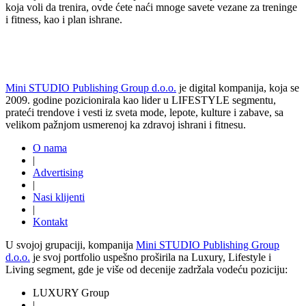
koja voli da trenira, ovde ćete naći mnoge savete vezane za treninge
i fitness, kao i plan ishrane.
Mini STUDIO Publishing Group d.o.o.
je digital kompanija, koja se
2009. godine pozicionirala kao lider u LIFESTYLE segmentu,
prateći trendove i vesti iz sveta mode, lepote, kulture i zabave, sa
velikom pažnjom usmerenoj ka zdravoj ishrani i fitnesu.
O nama
|
Advertising
|
Nasi klijenti
|
Kontakt
U svojoj grupaciji, kompanija
Mini STUDIO Publishing Group
d.o.o.
je svoj portfolio uspešno proširila na Luxury, Lifestyle i
Living segment, gde je više od decenije zadržala vodeću poziciju:
LUXURY Group
|