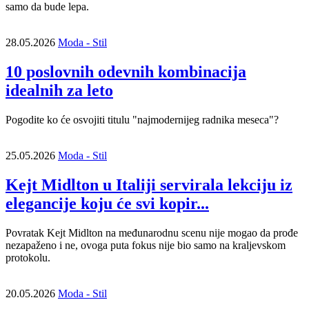
samo da bude lepa.
28.05.2026
Moda - Stil
10 poslovnih odevnih kombinacija
idealnih za leto
Pogodite ko će osvojiti titulu "najmodernijeg radnika meseca"?
25.05.2026
Moda - Stil
Kejt Midlton u Italiji servirala lekciju iz
elegancije koju će svi kopir...
Povratak Kejt Midlton na međunarodnu scenu nije mogao da prođe
nezapaženo i ne, ovoga puta fokus nije bio samo na kraljevskom
protokolu.
20.05.2026
Moda - Stil