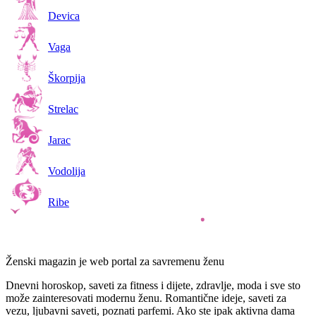
Devica
Vaga
Škorpija
Strelac
Jarac
Vodolija
Ribe
Ženski magazin je web portal za savremenu ženu
Dnevni horoskop, saveti za fitness i dijete, zdravlje, moda i sve sto
može zainteresovati modernu ženu. Romantične ideje, saveti za
vezu, ljubavni saveti, poznati parfemi. Ako ste ipak aktivna dama