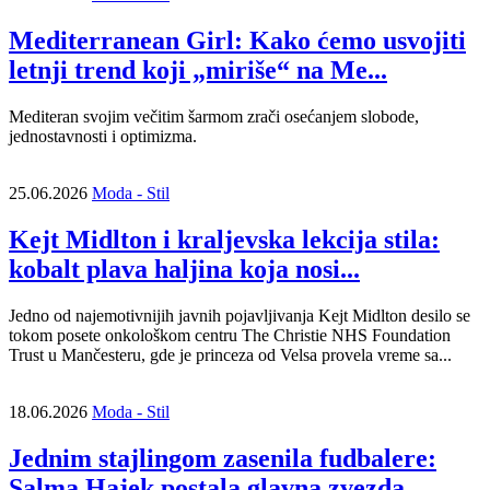
Mediterranean Girl: Kako ćemo usvojiti
letnji trend koji „miriše“ na Me...
Mediteran svojim večitim šarmom zrači osećanjem slobode,
jednostavnosti i optimizma.
25.06.2026
Moda - Stil
Kejt Midlton i kraljevska lekcija stila:
kobalt plava haljina koja nosi...
Jedno od najemotivnijih javnih pojavljivanja Kejt Midlton desilo se
tokom posete onkološkom centru The Christie NHS Foundation
Trust u Mančesteru, gde je princeza od Velsa provela vreme sa...
18.06.2026
Moda - Stil
Jednim stajlingom zasenila fudbalere:
Salma Hajek postala glavna zvezda...