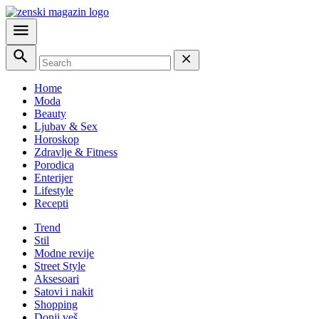
Home
Moda
Beauty
Ljubav & Sex
Horoskop
Zdravlje & Fitness
Porodica
Enterijer
Lifestyle
Recepti
Trend
Stil
Modne revije
Street Style
Aksesoari
Satovi i nakit
Shopping
Donji veš