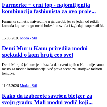
Farmerke + crni top - najomiljenija
kombinacija fashionista za ovo prole...
Farmerke su nešto najvrednije u garderobi, jer su jedan od retkih
komada koji se mogu nositi bukvalno svuda i izgledaju super stilski.
15.05.2026
Moda - Stil
Demi Mur u Kanu priredila modni
spektakl o kom bruji ceo svet
Demi Mur još jednom je dokazala da crveni tepih u Kanu nije samo
mesto za modne kombinacije, već prava scena za istorijske fashion
trenutke.
11.05.2026
Moda - Stil
Kako da izaberete savršen blejzer za
svoju građu: Mali modni vodič koji...