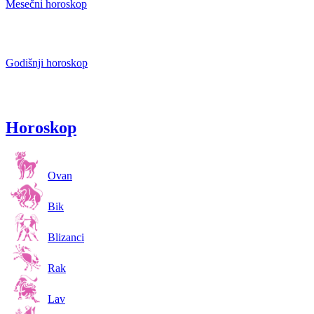
Mesečni horoskop
Godišnji horoskop
Horoskop
Ovan
Bik
Blizanci
Rak
Lav