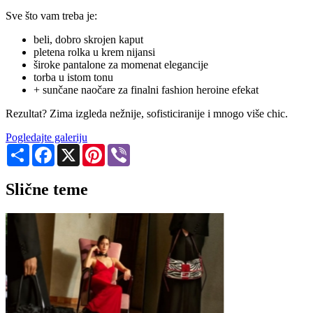
Sve što vam treba je:
beli, dobro skrojen kaput
pletena rolka u krem nijansi
široke pantalone za momenat elegancije
torba u istom tonu
+ sunčane naočare za finalni fashion heroine efekat
Rezultat? Zima izgleda nežnije, sofisticiranije i mnogo više chic.
Pogledajte galeriju
Share
Facebook
X
Pinterest
Viber
Slične teme