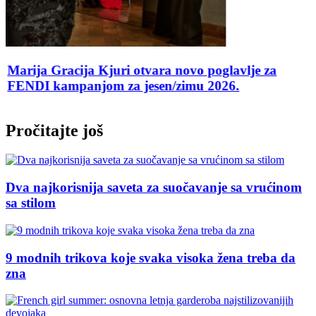
Marija Gracija Kjuri otvara novo poglavlje za
FENDI kampanjom za jesen/zimu 2026.
Pročitajte još
Dva najkorisnija saveta za suočavanje sa vrućinom
sa stilom
9 modnih trikova koje svaka visoka žena treba da
zna