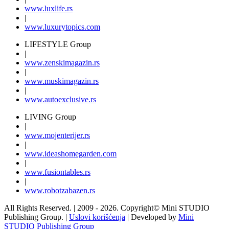
www.
luxlife
.rs
|
www.
luxurytopics
.com
LIFESTYLE Group
|
www.
zenski
magazin.rs
|
www.
muski
magazin.rs
|
www.
auto
exclusive.rs
LIVING Group
|
www.
moj
enterijer.rs
|
www.
ideas
homegarden.com
|
www.
fusiontables
.rs
|
www.
robotzabazen
.rs
All Rights Reserved.
| 2009 - 2026.
Copyright©
Mini STUDIO
Publishing Group. |
Uslovi korišćenja
| Developed by
Mini
STUDIO Publishing Group