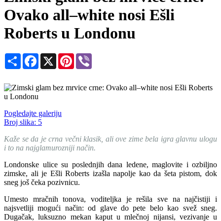
Ovako all–white nosi Ešli
Roberts u Londonu
Share
Facebook
X
Pinterest
Viber
Pogledajte galeriju
Broj slika:
5
Kaže se da je crna večni klasik, ali ove zime bela igra glavnu ulogu
i to na najglamurozniji način.
Londonske ulice su poslednjih dana ledene, maglovite i ozbiljno
zimske, ali je Ešli Roberts izašla napolje kao da šeta pistom, dok
sneg još čeka pozivnicu.
Umesto mračnih tonova, voditeljka je rešila sve na najčistiji i
najsvetliji mogući način: od glave do pete belo kao svež sneg.
Dugačak, luksuzno mekan kaput u mlečnoj nijansi, vezivanje u