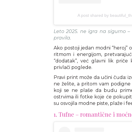
A post shared by beautiful_
Leto 2025. ne igra na sigurno –
pravila.
Ako postoji jedan modni “heroj” ov
ritmom i energijom, pretvarajući
“dodatak”, već glavni lik priče
privlači poglede.
Pravi print može da učini čuda: izd
ne želite, a pritom vam podigne
koji se ne plaše da budu primet
ostrvima ili fotke koje će pokupit
su osvojila modne piste, plaže i f
1. Tufne – romantične i moć