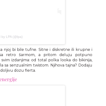
d by LPA (@lpa)
njoj bi bile tufne. Sitne i diskretne ili krupne i
 sa retro šarmom, a pritom deluju potpuno
svim izdanjima: od total polka looka do bikinija,
dela sa senzualnim twistom. Njihova tajna? Dodaju
doljivu dozu flerta.
 energije