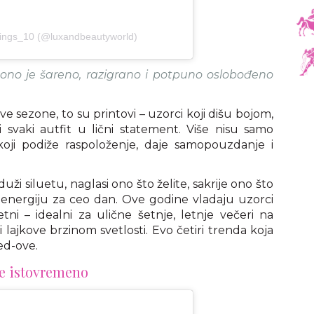
things_10 (@luxandbeautyworld)
 ono je šareno, razigrano i potpuno oslobođeno
e sezone, to su printovi – uzorci koji dišu bojom,
 svaki autfit u lični statement. Više nisu samo
 koji podiže raspoloženje, daje samopouzdanje i
uži siluetu, naglasi ono što želite, sakrije ono što
 energiju za ceo dan. Ove godine vladaju uzorci
ni – idealni za ulične šetnje, letnje večeri na
i lajkove brzinom svetlosti. Evo četiri trenda koja
eed-ove.
ne istovremeno