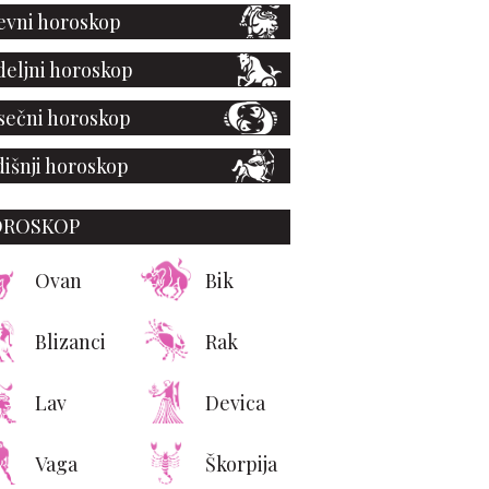
vni horoskop
eljni horoskop
ečni horoskop
išnji horoskop
OROSKOP
Ovan
Bik
Blizanci
Rak
Lav
Devica
Vaga
Škorpija