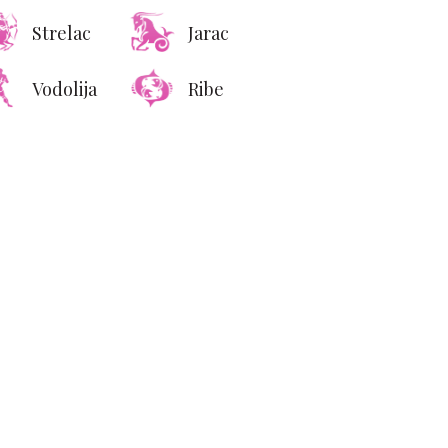
Strelac
Jarac
Vodolija
Ribe