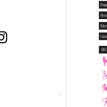
Dne
Ned
Mes
God
H