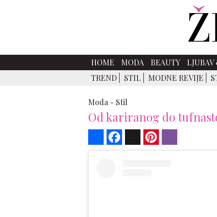
HOME
MODA
BEAUTY
LJUBAV 
TREND
STIL
MODNE REVIJE
S
Moda -
Stil
Od kariranog do tufnasto
Share
Facebook
X
Pinterest
Viber