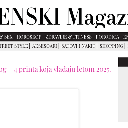
& SEX
HOROSKOP
ZDRAVLJE & FITNESS
PORODICA
E
TREET STYLE
AKSESOARI
SATOVI I NAKIT
SHOPPING
g – 4 printa koja vladaju letom 2025.