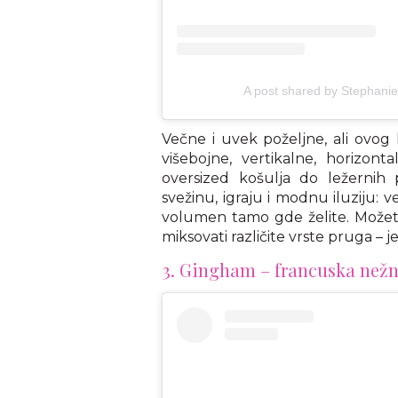
A post shared by Stephanie
Večne i uvek poželjne, ali ovog 
višebojne, vertikalne, horizon
oversized košulja do ležernih
svežinu, igraju i modnu iluziju: 
volumen tamo gde želite. Možete
miksovati različite vrste pruga – 
3. Gingham – francuska nežn