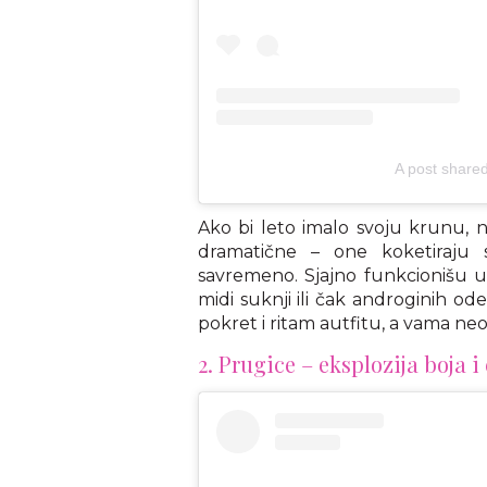
A post share
Ako bi leto imalo svoju krunu, na 
dramatične – one koketiraju
savremeno. Sjajno funkcionišu u 
midi suknji ili čak androginih o
pokret i ritam autfitu, a vama neo
2. Prugice – eksplozija boja i