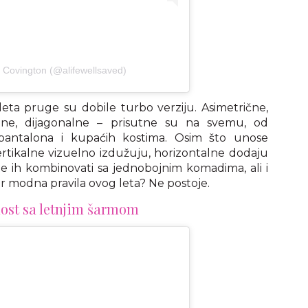
 Covington (@alifewellsaved)
leta pruge su dobile turbo verziju. Asimetrične,
talne, dijagonalne – prisutne su na svemu, od
 pantalona i kupaćih kostima. Osim što unose
vertikalne vizuelno izdužuju, horizontalne dodaju
 ih kombinovati sa jednobojnim komadima, ali i
jer modna pravila ovog leta? Ne postoje.
ost sa letnjim šarmom