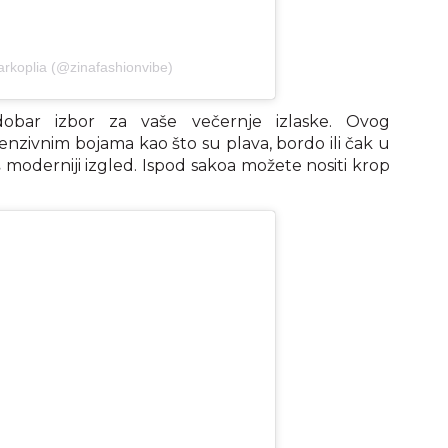
arkoplia (@zinafashionvibe)
bar izbor za vaše večernje izlaske. Ovog
tenzivnim bojama kao što su plava, bordo ili čak u
 moderniji izgled. Ispod sakoa možete nositi krop