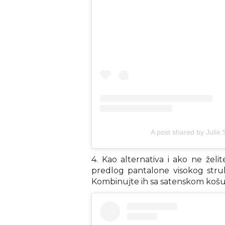
A post shared by Julie S
4. Kao alternativa i ako ne žel
predlog pantalone visokog struka
Kombinujte ih sa satenskom košul