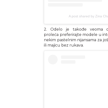
A post shared by Zina Ch
2. Odelo je takođe veoma do
proleća preferirajte modele u in
nekim pastelnim nijansama za još
ili majicu bez rukava.