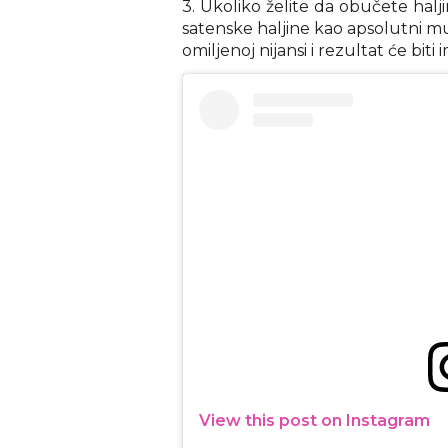
3. Ukoliko želite da obučete halj
satenske haljine kao apsolutni mus
omiljenoj nijansi i rezultat će biti
View this post on Instagram