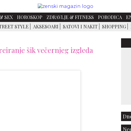
& SEX
HOROSKOP
ZDRAVLJE & FITNESS
PORODICA
E
TREET STYLE
AKSESOARI
SATOVI I NAKIT
SHOPPING
 kreiranje šik večernjeg izgleda
Dne
Ned