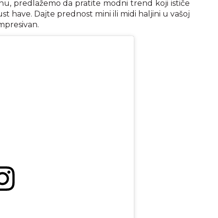
inu, predlažemo da pratite modni trend koji ističe
t have. Dajte prednost mini ili midi haljini u vašoj
 impresivan.