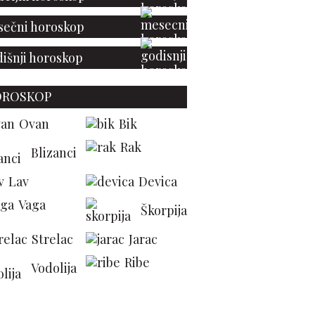
ečni horoskop
išnji horoskop
OROSKOP
Ovan
Bik
Rak
Blizanci
Lav
Devica
Vaga
Škorpija
Strelac
Jarac
Ribe
Vodolija