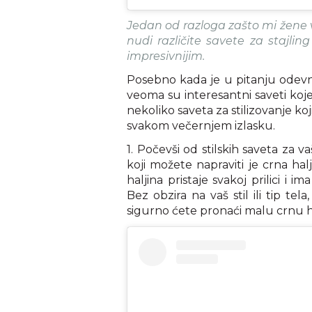
Jedan od razloga zašto mi žene v
nudi različite savete za stajlin
impresivnijim.
Posebno kada je u pitanju odevna
veoma su interesantni saveti koje
nekoliko saveta za stilizovanje ko
svakom večernjem izlasku.
1. Počevši od stilskih saveta za vaš
koji možete napraviti je crna halj
haljina pristaje svakoj prilici i
Bez obzira na vaš stil ili tip t
sigurno ćete pronaći malu crnu ha