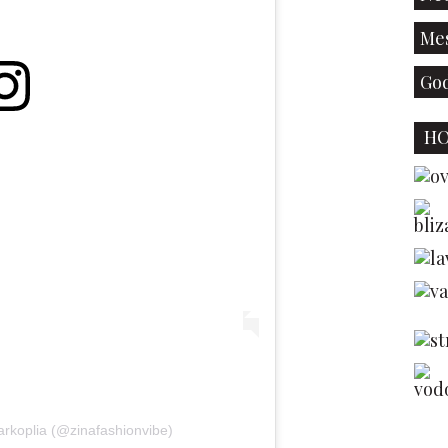
Mes
God
H
arkoplia (@zinafashionvibe)