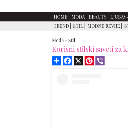
HOME
MODA
BEAUTY
LJUBAV 
TREND
STIL
MODNE REVIJE
S
Moda -
Stil
Korisni stilski saveti za
Share
Facebook
X
Pinterest
Viber