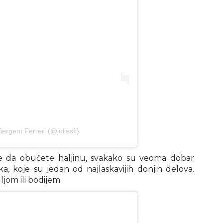
ergent Ferreri (@juliesfi)
ite da obučete haljinu, svakako su veoma dobar
, koje su jedan od najlaskavijih donjih delova.
jom ili bodijem.