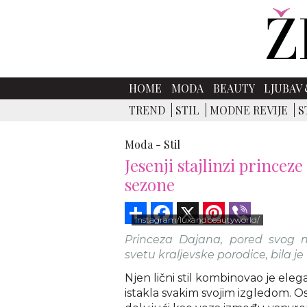
HOME
MODA
BEAUTY
LJUBAV 
TREND
STIL
MODNE REVIJE
S
Moda -
Stil
Jesenji stajlinzi princez
sezone
Share
Facebook
X
Pinterest
Viber
instagram/luxandbeautyworld/
Princeza Dajana, pored svog 
svetu kraljevske porodice, bila je
Njen lični stil kombinovao je el
istakla svakim svojim izgledom. O