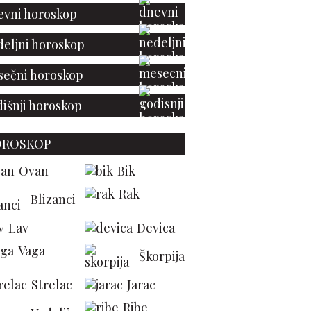
vni horoskop
eljni horoskop
ečni horoskop
išnji horoskop
OROSKOP
Ovan
Bik
Rak
Blizanci
Lav
Devica
Vaga
Škorpija
Strelac
Jarac
Ribe