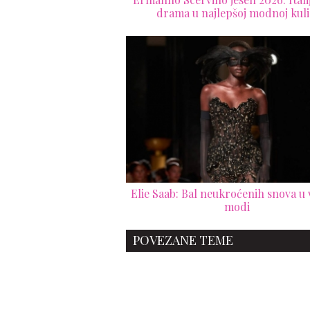
drama u najlepšoj modnoj kuli
Elie Saab: Bal neukroćenih snova u 
modi
POVEZANE TEME