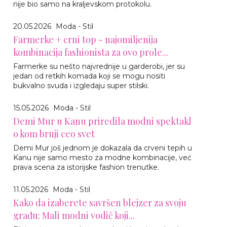
nije bio samo na kraljevskom protokolu.
20.05.2026
Moda - Stil
Farmerke + crni top - najomiljenija
kombinacija fashionista za ovo prole...
Farmerke su nešto najvrednije u garderobi, jer su
jedan od retkih komada koji se mogu nositi
bukvalno svuda i izgledaju super stilski.
15.05.2026
Moda - Stil
Demi Mur u Kanu priredila modni spektakl
o kom bruji ceo svet
Demi Mur još jednom je dokazala da crveni tepih u
Kanu nije samo mesto za modne kombinacije, već
prava scena za istorijske fashion trenutke.
11.05.2026
Moda - Stil
Kako da izaberete savršen blejzer za svoju
građu: Mali modni vodič koji...