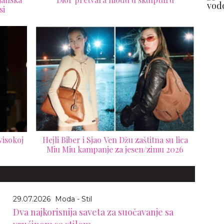
si
visokoj
Hejli Biber i Sjao Ven Džu zaštitna su lica
Miu Miu kampanje za jesen/zimu 2026
29.07.2026
Moda - Stil
Dva najkorisnija saveta za suočavanje sa