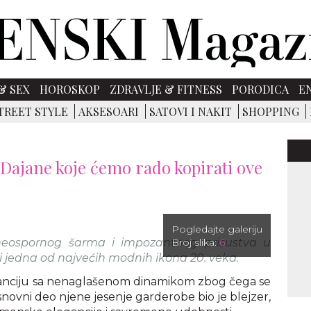
& SEX
HOROSKOP
ZDRAVLJE & FITNESS
PORODICA
E
TREET STYLE
AKSESOARI
SATOVI I NAKIT
SHOPPING
e Dajane koje ćemo rado kopirati ove
Pogledajte galeriju
neospornog šarma i impozantnog prisustva u
Broj slika:
6
 i jedna od najvećih modnih ikona 20. veka.
eganciju sa nenaglašenom dinamikom zbog čega se
snovni deo njene jesenje garderobe bio je blejzer,