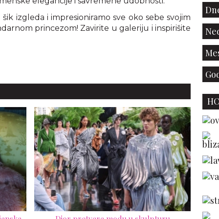
emenske elegancije i savremene udobnosti.
Dne
h šik izgleda i impresioniramo sve oko sebe svojim
endarnom princezom! Zavirite u galeriju i inspirišite
Ned
Mes
God
H
janska
Dior pretvara modu u skulpturu