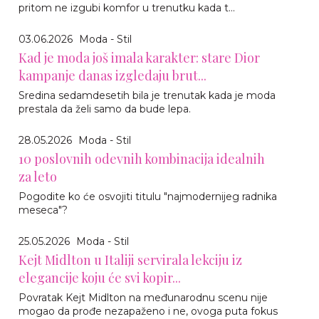
pritom ne izgubi komfor u trenutku kada t...
03.06.2026
Moda - Stil
Kad je moda još imala karakter: stare Dior
kampanje danas izgledaju brut...
Sredina sedamdesetih bila je trenutak kada je moda
prestala da želi samo da bude lepa.
28.05.2026
Moda - Stil
10 poslovnih odevnih kombinacija idealnih
za leto
Pogodite ko će osvojiti titulu "najmodernijeg radnika
meseca"?
25.05.2026
Moda - Stil
Kejt Midlton u Italiji servirala lekciju iz
elegancije koju će svi kopir...
Povratak Kejt Midlton na međunarodnu scenu nije
mogao da prođe nezapaženo i ne, ovoga puta fokus