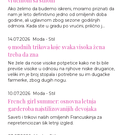
vrućinom sa stilom
Ako želimo da budemo iskreni, moramo priznati da
nam je leto definitivno jedno od omiljenih doba
godine, ali uglavnom zbog sezone godišnjih
odmora. Kada ste u gradu po vrućini, prilično j...
14.07.2026
Moda - Stil
9 modnih trikova koje svaka visoka žena
treba da zna
Ne žele da nose visoke potpetice kako ne bi bile
previše visoke u odnosu na njihove niske drugarice,
veliki im je broj stopala i potrebne su im dugačke
farmerke, zbog dugih nogu.
10.07.2026
Moda - Stil
French girl summer: osnovna letnja
garderoba najstilizovanijih devojaka
Saveti i trikovi naših omiljenih Francuskinja za
nepretenciozan šik letnji izgled.