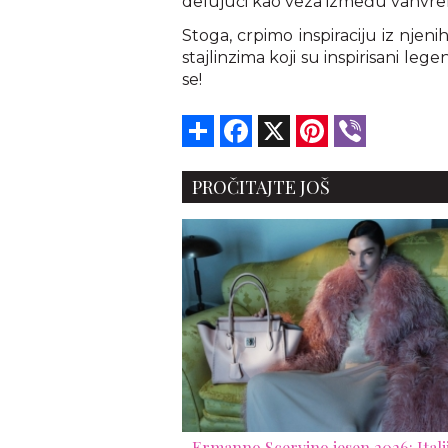
delujući kao veza između vanvr
Stoga, crpimo inspiraciju iz njeni
stajlinzima koji su inspirisani leg
se!
Share
Facebook
X
Pinterest
Viber
PROČITAJTE JOŠ
Ermanno Scervino jesen 2026: Itali