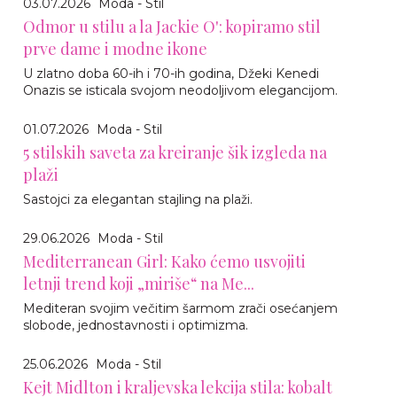
03.07.2026
Moda - Stil
Odmor u stilu a la Jackie O': kopiramo stil
prve dame i modne ikone
U zlatno doba 60-ih i 70-ih godina, Džeki Kenedi
Onazis se isticala svojom neodoljivom elegancijom.
01.07.2026
Moda - Stil
5 stilskih saveta za kreiranje šik izgleda na
plaži
Sastojci za elegantan stajling na plaži.
29.06.2026
Moda - Stil
Mediterranean Girl: Kako ćemo usvojiti
letnji trend koji „miriše“ na Me...
Mediteran svojim večitim šarmom zrači osećanjem
slobode, jednostavnosti i optimizma.
25.06.2026
Moda - Stil
Kejt Midlton i kraljevska lekcija stila: kobalt