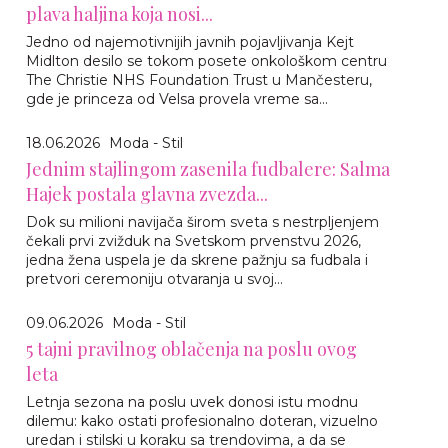
plava haljina koja nosi...
Jedno od najemotivnijih javnih pojavljivanja Kejt
Midlton desilo se tokom posete onkološkom centru
The Christie NHS Foundation Trust u Mančesteru,
gde je princeza od Velsa provela vreme sa...
18.06.2026
Moda - Stil
Jednim stajlingom zasenila fudbalere: Salma
Hajek postala glavna zvezda...
Dok su milioni navijača širom sveta s nestrpljenjem
čekali prvi zvižduk na Svetskom prvenstvu 2026,
jedna žena uspela je da skrene pažnju sa fudbala i
pretvori ceremoniju otvaranja u svoj...
09.06.2026
Moda - Stil
5 tajni pravilnog oblačenja na poslu ovog
leta
Letnja sezona na poslu uvek donosi istu modnu
dilemu: kako ostati profesionalno doteran, vizuelno
uredan i stilski u koraku sa trendovima, a da se