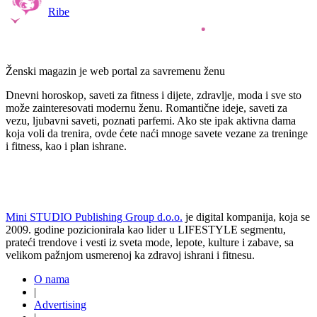
Ribe
Ženski magazin je web portal za savremenu ženu
Dnevni horoskop, saveti za fitness i dijete, zdravlje, moda i sve sto
može zainteresovati modernu ženu. Romantične ideje, saveti za
vezu, ljubavni saveti, poznati parfemi. Ako ste ipak aktivna dama
koja voli da trenira, ovde ćete naći mnoge savete vezane za treninge
i fitness, kao i plan ishrane.
Mini STUDIO Publishing Group d.o.o.
je digital kompanija, koja se
2009. godine pozicionirala kao lider u LIFESTYLE segmentu,
prateći trendove i vesti iz sveta mode, lepote, kulture i zabave, sa
velikom pažnjom usmerenoj ka zdravoj ishrani i fitnesu.
O nama
|
Advertising