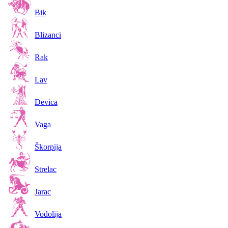
Bik
Blizanci
Rak
Lav
Devica
Vaga
Škorpija
Strelac
Jarac
Vodolija