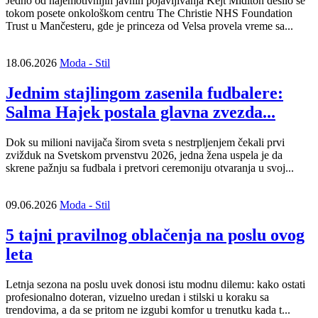
Jedno od najemotivnijih javnih pojavljivanja Kejt Midlton desilo se
tokom posete onkološkom centru The Christie NHS Foundation
Trust u Mančesteru, gde je princeza od Velsa provela vreme sa...
18.06.2026
Moda - Stil
Jednim stajlingom zasenila fudbalere:
Salma Hajek postala glavna zvezda...
Dok su milioni navijača širom sveta s nestrpljenjem čekali prvi
zvižduk na Svetskom prvenstvu 2026, jedna žena uspela je da
skrene pažnju sa fudbala i pretvori ceremoniju otvaranja u svoj...
09.06.2026
Moda - Stil
5 tajni pravilnog oblačenja na poslu ovog
leta
Letnja sezona na poslu uvek donosi istu modnu dilemu: kako ostati
profesionalno doteran, vizuelno uredan i stilski u koraku sa
trendovima, a da se pritom ne izgubi komfor u trenutku kada t...