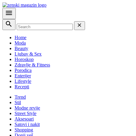
Home
Moda
Beauty
Ljubav & Sex
Horoskop
Zdravlje & Fitness
Porodica
Enterijer
Lifestyle
Recepti
Trend
Stil
Modne revije
Street Style
Aksesoari
Satovi i nakit
Shopping
Donji veš