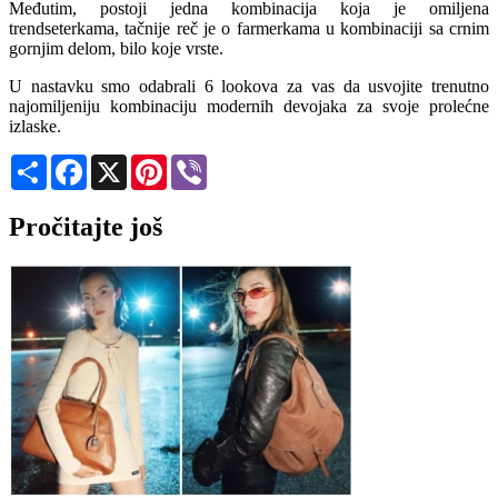
Međutim, postoji jedna kombinacija koja je omiljena
trendseterkama, tačnije reč je o farmerkama u kombinaciji sa crnim
gornjim delom, bilo koje vrste.
U nastavku smo odabrali 6 lookova za vas da usvojite trenutno
najomiljeniju kombinaciju modernih devojaka za svoje prolećne
izlaske.
Share
Facebook
X
Pinterest
Viber
Pročitajte još