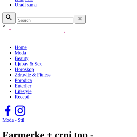
Uradi sama
×
Home
Moda
Beauty
Ljubav & Sex
Horoskop
Zdravlje & Fitness
Porodica
Enterijer
Lifestyle
Recepti
Moda -
Stil
Farmerke + crni top -