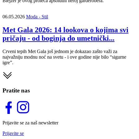
Blejzer je ovog proleća apsolutni heroj garderobera.
06.05.2026
Moda - Stil
Met Gala 2026: 14 lookova o kojima svi
pričaju - od boginja do umetnički...
Crveni tepih Met Gala još jednom je dokazao zašto važi za
najvažniju modnu noć na svetu - i ove godine nije bilo “sigurne
igre”.
Pratite nas
Prijavite se za naš newsletter
Prijavite se