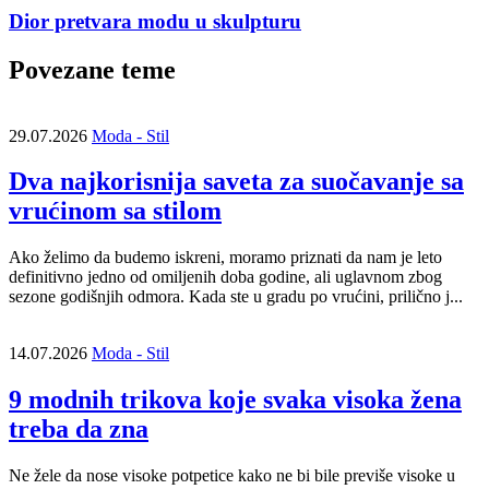
Dior pretvara modu u skulpturu
Povezane teme
29.07.2026
Moda - Stil
Dva najkorisnija saveta za suočavanje sa
vrućinom sa stilom
Ako želimo da budemo iskreni, moramo priznati da nam je leto
definitivno jedno od omiljenih doba godine, ali uglavnom zbog
sezone godišnjih odmora. Kada ste u gradu po vrućini, prilično j...
14.07.2026
Moda - Stil
9 modnih trikova koje svaka visoka žena
treba da zna
Ne žele da nose visoke potpetice kako ne bi bile previše visoke u