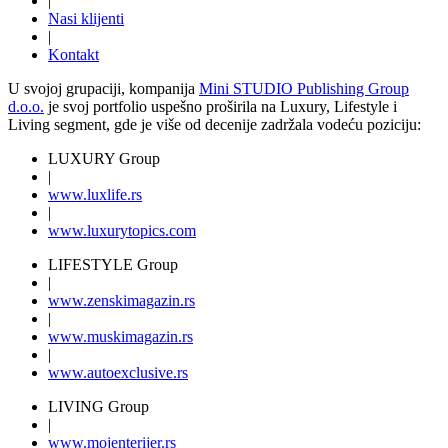
|
Nasi klijenti
|
Kontakt
U svojoj grupaciji, kompanija
Mini STUDIO Publishing Group
d.o.o.
je svoj portfolio uspešno proširila na Luxury, Lifestyle i
Living segment, gde je više od decenije zadržala vodeću poziciju:
LUXURY Group
|
www.
luxlife
.rs
|
www.
luxurytopics
.com
LIFESTYLE Group
|
www.
zenski
magazin.rs
|
www.
muski
magazin.rs
|
www.
auto
exclusive.rs
LIVING Group
|
www.
moj
enterijer.rs