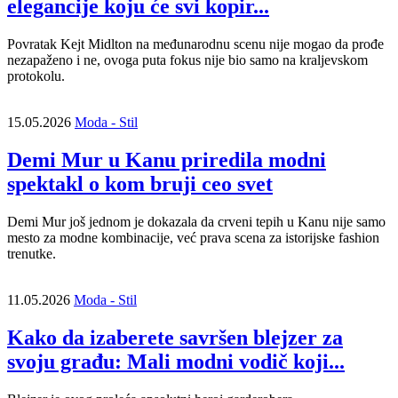
elegancije koju će svi kopir...
Povratak Kejt Midlton na međunarodnu scenu nije mogao da prođe
nezapaženo i ne, ovoga puta fokus nije bio samo na kraljevskom
protokolu.
15.05.2026
Moda - Stil
Demi Mur u Kanu priredila modni
spektakl o kom bruji ceo svet
Demi Mur još jednom je dokazala da crveni tepih u Kanu nije samo
mesto za modne kombinacije, već prava scena za istorijske fashion
trenutke.
11.05.2026
Moda - Stil
Kako da izaberete savršen blejzer za
svoju građu: Mali modni vodič koji...