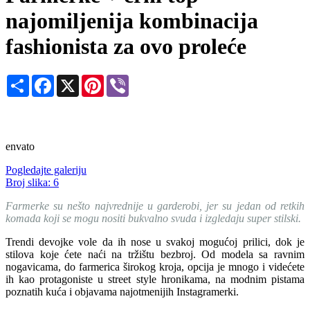
najomiljenija kombinacija
fashionista za ovo proleće
Share
Facebook
X
Pinterest
Viber
envato
Pogledajte galeriju
Broj slika:
6
Farmerke su nešto najvrednije u garderobi, jer su jedan od retkih
komada koji se mogu nositi bukvalno svuda i izgledaju super stilski.
Trendi devojke vole da ih nose u svakoj mogućoj prilici, dok je
stilova koje ćete naći na tržištu bezbroj. Od modela sa ravnim
nogavicama, do farmerica širokog kroja, opcija je mnogo i videćete
ih kao protagoniste u street style hronikama, na modnim pistama
poznatih kuća i objavama najotmenijih Instagramerki.