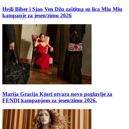
Hejli Biber i Sjao Ven Džu zaštitna su lica Miu Miu
kampanje za jesen/zimu 2026
Marija Gracija Kjuri otvara novo poglavlje za
FENDI kampanjom za jesen/zimu 2026.