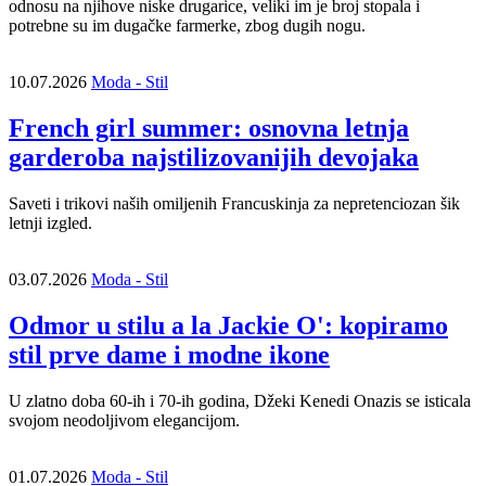
odnosu na njihove niske drugarice, veliki im je broj stopala i
potrebne su im dugačke farmerke, zbog dugih nogu.
10.07.2026
Moda - Stil
French girl summer: osnovna letnja
garderoba najstilizovanijih devojaka
Saveti i trikovi naših omiljenih Francuskinja za nepretenciozan šik
letnji izgled.
03.07.2026
Moda - Stil
Odmor u stilu a la Jackie O': kopiramo
stil prve dame i modne ikone
U zlatno doba 60-ih i 70-ih godina, Džeki Kenedi Onazis se isticala
svojom neodoljivom elegancijom.
01.07.2026
Moda - Stil