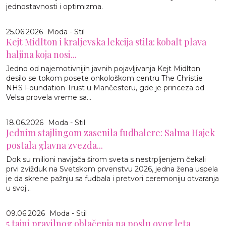
jednostavnosti i optimizma.
25.06.2026
Moda - Stil
Kejt Midlton i kraljevska lekcija stila: kobalt plava
haljina koja nosi...
Jedno od najemotivnijih javnih pojavljivanja Kejt Midlton
desilo se tokom posete onkološkom centru The Christie
NHS Foundation Trust u Mančesteru, gde je princeza od
Velsa provela vreme sa...
18.06.2026
Moda - Stil
Jednim stajlingom zasenila fudbalere: Salma Hajek
postala glavna zvezda...
Dok su milioni navijača širom sveta s nestrpljenjem čekali
prvi zvižduk na Svetskom prvenstvu 2026, jedna žena uspela
je da skrene pažnju sa fudbala i pretvori ceremoniju otvaranja
u svoj...
09.06.2026
Moda - Stil
5 tajni pravilnog oblačenja na poslu ovog leta