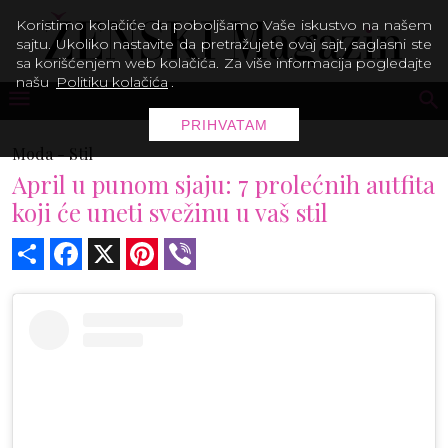
Koristimo kolačiće da poboljšamo Vaše iskustvo na našem
sajtu. Ukoliko nastavite da pretražujete ovaj sajt, saglasni ste
sa korišćenjem web kolačića. Za više informacija pogledajte
našu
Politiku kolačića
.
PRIHVATAM
Moda -
Stil
April u punom sjaju: 7 prolećnih autfita
koji će uneti svežinu u vaš stil
Share
Facebook
X
Pinterest
Viber