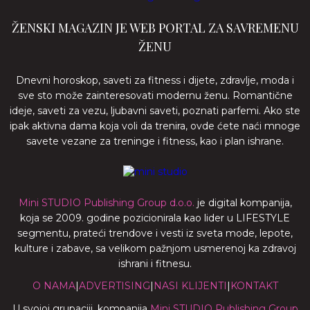
ŽENSKI MAGAZIN JE WEB PORTAL ZA SAVREMENU
ŽENU
Dnevni horoskop, saveti za fitness i dijete, zdravlje, moda i
sve sto može zainteresovati modernu ženu. Romantične
ideje, saveti za vezu, ljubavni saveti, poznati parfemi. Ako ste
ipak aktivna dama koja voli da trenira, ovde ćete naći mnoge
savete vezane za treninge i fitness, kao i plan ishrane.
Mini STUDIO Publishing Group d.o.o.
je digital kompanija,
koja se 2009. godine pozicionirala kao lider u LIFESTYLE
segmentu, prateći trendove i vesti iz sveta mode, lepote,
kulture i zabave, sa velikom pažnjom usmerenoj ka zdravoj
ishrani i fitnesu.
O NAMA
|
ADVERTISING
|
NASI KLIJENTI
|
KONTAKT
U svojoj grupaciji, kompanija
Mini STUDIO Publishing Group