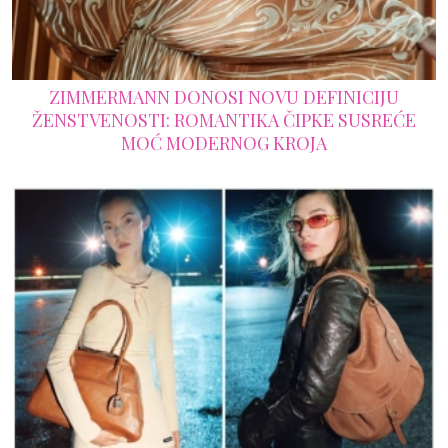
ZIMMERMANN DONOSI NOVU DEFINICIJU
ŽENSTVENOSTI: ROMANTIKA ČIPKE SUSREĆE
MOĆ MODERNOG KROJA