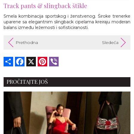
Track pants & slingback štikle
Smela kombinacija sportskog i ženstvenog. Široke trenerke
uparene sa elegantnim slingback cipelama kreiraju moderan
balans između ležernosti i sofisticiranosti.
Prethodna
Sledeća
Share
Facebook
X
Pinterest
Viber
PROČITAJTE JOŠ