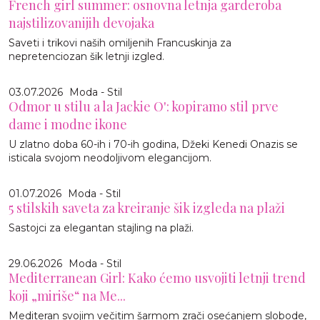
French girl summer: osnovna letnja garderoba
najstilizovanijih devojaka
Saveti i trikovi naših omiljenih Francuskinja za
nepretenciozan šik letnji izgled.
03.07.2026
Moda - Stil
Odmor u stilu a la Jackie O': kopiramo stil prve
dame i modne ikone
U zlatno doba 60-ih i 70-ih godina, Džeki Kenedi Onazis se
isticala svojom neodoljivom elegancijom.
01.07.2026
Moda - Stil
5 stilskih saveta za kreiranje šik izgleda na plaži
Sastojci za elegantan stajling na plaži.
29.06.2026
Moda - Stil
Mediterranean Girl: Kako ćemo usvojiti letnji trend
koji „miriše“ na Me...
Mediteran svojim večitim šarmom zrači osećanjem slobode,