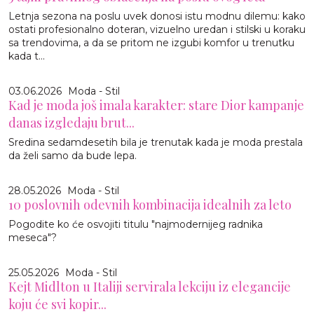
Letnja sezona na poslu uvek donosi istu modnu dilemu: kako
ostati profesionalno doteran, vizuelno uredan i stilski u koraku
sa trendovima, a da se pritom ne izgubi komfor u trenutku
kada t...
03.06.2026
Moda - Stil
Kad je moda još imala karakter: stare Dior kampanje
danas izgledaju brut...
Sredina sedamdesetih bila je trenutak kada je moda prestala
da želi samo da bude lepa.
28.05.2026
Moda - Stil
10 poslovnih odevnih kombinacija idealnih za leto
Pogodite ko će osvojiti titulu "najmodernijeg radnika
meseca"?
25.05.2026
Moda - Stil
Kejt Midlton u Italiji servirala lekciju iz elegancije
koju će svi kopir...