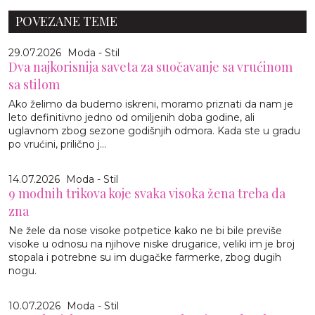
POVEZANE TEME
29.07.2026
Moda - Stil
Dva najkorisnija saveta za suočavanje sa vrućinom
sa stilom
Ako želimo da budemo iskreni, moramo priznati da nam je
leto definitivno jedno od omiljenih doba godine, ali
uglavnom zbog sezone godišnjih odmora. Kada ste u gradu
po vrućini, prilično j...
14.07.2026
Moda - Stil
9 modnih trikova koje svaka visoka žena treba da
zna
Ne žele da nose visoke potpetice kako ne bi bile previše
visoke u odnosu na njihove niske drugarice, veliki im je broj
stopala i potrebne su im dugačke farmerke, zbog dugih
nogu.
10.07.2026
Moda - Stil