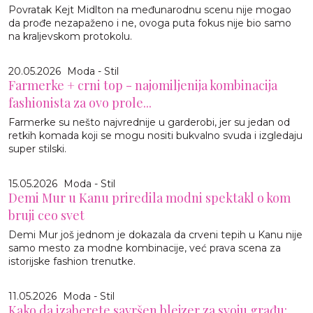
Povratak Kejt Midlton na međunarodnu scenu nije mogao
da prođe nezapaženo i ne, ovoga puta fokus nije bio samo
na kraljevskom protokolu.
20.05.2026
Moda - Stil
Farmerke + crni top - najomiljenija kombinacija
fashionista za ovo prole...
Farmerke su nešto najvrednije u garderobi, jer su jedan od
retkih komada koji se mogu nositi bukvalno svuda i izgledaju
super stilski.
15.05.2026
Moda - Stil
Demi Mur u Kanu priredila modni spektakl o kom
bruji ceo svet
Demi Mur još jednom je dokazala da crveni tepih u Kanu nije
samo mesto za modne kombinacije, već prava scena za
istorijske fashion trenutke.
11.05.2026
Moda - Stil
Kako da izaberete savršen blejzer za svoju građu: