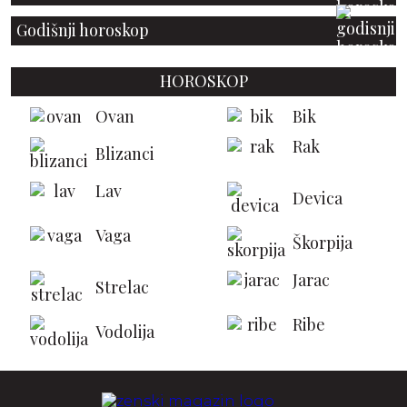
Godišnji horoskop
HOROSKOP
Ovan
Bik
Rak
Blizanci
Lav
Devica
Vaga
Škorpija
Jarac
Strelac
Ribe
Vodolija