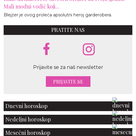
Mali modni vodič koji...
Blejzer je ovog proleća apsolutni heroj garderobera.
PRATITE NAS
Prijavite se za naš newsletter
PRIJAVITE SE
Dnevni horoskop
Nedeljni horoskop
Mesečni horoskop