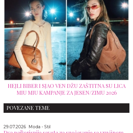
HEJLI BIBER I SJAO VEN DŽU ZAŠTITNA SU LICA
MIU MIU KAMPANJE ZA JESEN/ZIMU 2026
POVEZANE TEME
29.07.2026
Moda - Stil
Dva najkorisnija saveta za suočavanje sa vrućinom