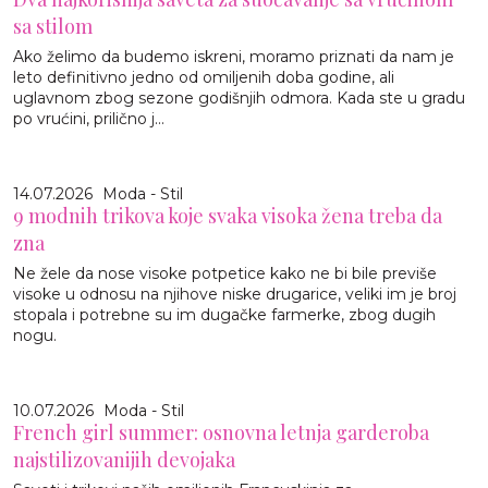
sa stilom
Ako želimo da budemo iskreni, moramo priznati da nam je
leto definitivno jedno od omiljenih doba godine, ali
uglavnom zbog sezone godišnjih odmora. Kada ste u gradu
po vrućini, prilično j...
14.07.2026
Moda - Stil
9 modnih trikova koje svaka visoka žena treba da
zna
Ne žele da nose visoke potpetice kako ne bi bile previše
visoke u odnosu na njihove niske drugarice, veliki im je broj
stopala i potrebne su im dugačke farmerke, zbog dugih
nogu.
10.07.2026
Moda - Stil
French girl summer: osnovna letnja garderoba
najstilizovanijih devojaka