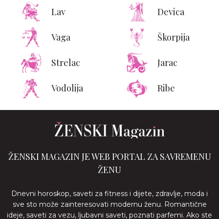
Lav
Devica
Vaga
Škorpija
Strelac
Jarac
Vodolija
Ribe
ŽENSKI MAGAZIN JE WEB PORTAL ZA SAVREMENU
ŽENU
Dnevni horoskop, saveti za fitness i dijete, zdravlje, moda i
sve sto može zainteresovati modernu ženu. Romantične
ideje, saveti za vezu, ljubavni saveti, poznati parfemi. Ako ste