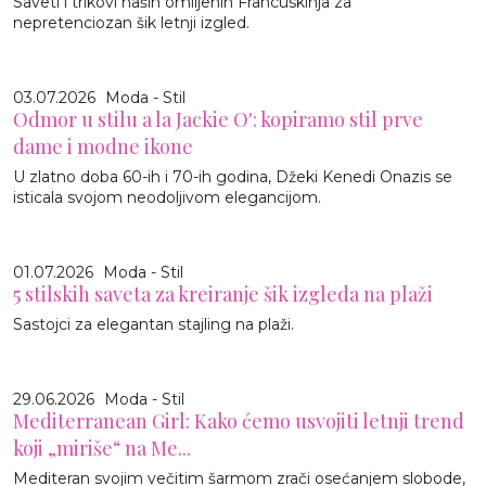
Saveti i trikovi naših omiljenih Francuskinja za
nepretenciozan šik letnji izgled.
03.07.2026
Moda - Stil
Odmor u stilu a la Jackie O': kopiramo stil prve
dame i modne ikone
U zlatno doba 60-ih i 70-ih godina, Džeki Kenedi Onazis se
isticala svojom neodoljivom elegancijom.
01.07.2026
Moda - Stil
5 stilskih saveta za kreiranje šik izgleda na plaži
Sastojci za elegantan stajling na plaži.
29.06.2026
Moda - Stil
Mediterranean Girl: Kako ćemo usvojiti letnji trend
koji „miriše“ na Me...
Mediteran svojim večitim šarmom zrači osećanjem slobode,