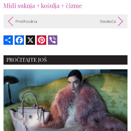
Midi suknja + košulja + čizme
Prethodna
Sledeća
Share
Facebook
X
Pinterest
Viber
PROČITAJTE JOŠ