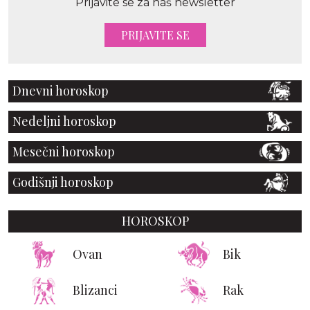
Prijavite se za naš newsletter
PRIJAVITE SE
Dnevni horoskop
Nedeljni horoskop
Mesečni horoskop
Godišnji horoskop
HOROSKOP
Ovan
Bik
Blizanci
Rak