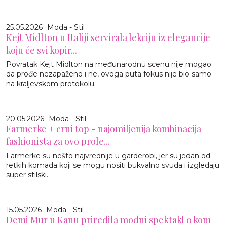
25.05.2026
Moda - Stil
Kejt Midlton u Italiji servirala lekciju iz elegancije
koju će svi kopir...
Povratak Kejt Midlton na međunarodnu scenu nije mogao
da prođe nezapaženo i ne, ovoga puta fokus nije bio samo
na kraljevskom protokolu.
20.05.2026
Moda - Stil
Farmerke + crni top - najomiljenija kombinacija
fashionista za ovo prole...
Farmerke su nešto najvrednije u garderobi, jer su jedan od
retkih komada koji se mogu nositi bukvalno svuda i izgledaju
super stilski.
15.05.2026
Moda - Stil
Demi Mur u Kanu priredila modni spektakl o kom