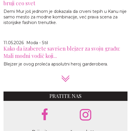
bruji ceo svet
Demi Mur još jednom je dokazala da crveni tepih u Kanu nije
samo mesto za modne kombinacije, već prava scena za
istorijske fashion trenutke.
11.05.2026
Moda - Stil
Kako da izaberete savršen blejzer za svoju građu:
Mali modni vodič koji...
Blejzer je ovog proleća apsolutni heroj garderobera.
PRATITE NAS