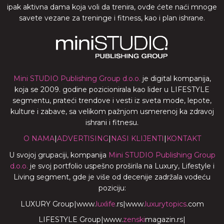
ipak aktivna dama koja voli da trenira, ovde ćete naći mnoge
savete vezane za treninge i fitness, kao i plan ishrane.
Mini STUDIO Publishing Group d.o.o.
je digital kompanija,
koja se 2009. godine pozicionirala kao lider u LIFESTYLE
segmentu, prateći trendove i vesti iz sveta mode, lepote,
kulture i zabave, sa velikom pažnjom usmerenoj ka zdravoj
ishrani i fitnesu.
O NAMA
|
ADVERTISING
|
NASI KLIJENTI
|
KONTAKT
U svojoj grupaciji, kompanija
Mini STUDIO Publishing Group
d.o.o.
je svoj portfolio uspešno proširila na Luxury, Lifestyle i
Living segment, gde je više od decenije zadržala vodeću
poziciju:
LUXURY Group
|
www.
luxlife
.rs
|
www.
luxurytopics
.com
LIFESTYLE Group
|
www.
zenski
magazin.rs
|