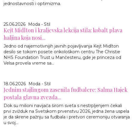
jednostavnosti i optimizma.
25.06.2026
Moda - Stil
Kejt Midlton i kraljevska lekcija stila: kobalt plava
haljina koja nosi...
Jedno od najemotivnijih javnih pojavljivanja Kejt Midlton
desilo se tokom posete onkološkom centru The Christie
NHS Foundation Trust u Mančesteru, gde je princeza od
Velsa provela vreme sa...
18.06.2026
Moda - Stil
Jednim stajlingom zasenila fudbalere: Salma Hajek
postala glavna zvezda...
Dok su milioni navijača širom sveta s nestrpljenjem čekali
prvi zvižduk na Svetskom prvenstvu 2026, jedna žena uspela
je da skrene pažnju sa fudbala i pretvori ceremoniju otvaranja
u svoj...