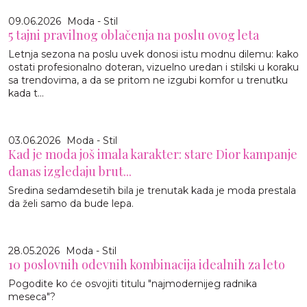
09.06.2026
Moda - Stil
5 tajni pravilnog oblačenja na poslu ovog leta
Letnja sezona na poslu uvek donosi istu modnu dilemu: kako
ostati profesionalno doteran, vizuelno uredan i stilski u koraku
sa trendovima, a da se pritom ne izgubi komfor u trenutku
kada t...
03.06.2026
Moda - Stil
Kad je moda još imala karakter: stare Dior kampanje
danas izgledaju brut...
Sredina sedamdesetih bila je trenutak kada je moda prestala
da želi samo da bude lepa.
28.05.2026
Moda - Stil
10 poslovnih odevnih kombinacija idealnih za leto
Pogodite ko će osvojiti titulu "najmodernijeg radnika
meseca"?