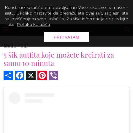
Koristimo kolačiće da poboljšamo Vaše iskustvo na našem
sajtu. Ukoliko nastavite da pretražujete ovaj sajt, saglasni ste
sa korišćenjem web kolačića. Za više informacija pogledajte
našu
Politiku kolačića
.
PRIHVATAM
Moda -
Stil
5 šik autfita koje možete kreirati za
samo 10 minuta
Share
Facebook
X
Pinterest
Viber