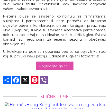
nudi veliku stilsku fleksibilnost, dok savršeno odgovara
našem svakodnevnom stilu.
Pletene bluze se savršeno kombinuju sa farmerkama,
suknjama i pantalonama ili nam pomažu da kreiramo
slojevite odevne kombinacije, pleteni kardigani preuzimaju
ulogu „kaputa“, suknje su savršena alternativa pantalonama,
dok su pletene haljine su idealne za kežual šik izgled. Svi ovi
komadi su neophodni za jesenju sezonu i obećavaju
obnovljen stil.
U kolekcijama poznatih dizajnera već su se pojavili komadi
koji su privukli našu pažnju. Otkrijte ih u galeriji fotografija!
Pogledajte galeriju
Share
Facebook
X
Pinterest
Viber
SLIČNE TEME