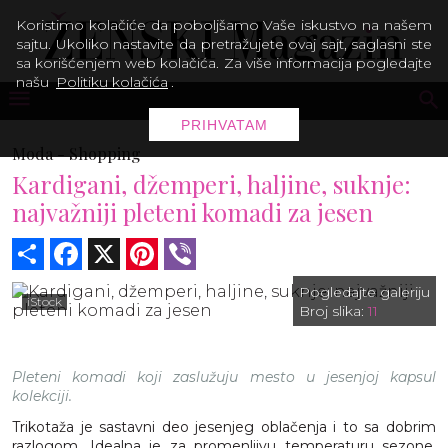
Koristimo kolačiće da poboljšamo Vaše iskustvo na našem
sajtu. Ukoliko nastavite da pretražujete ovaj sajt, saglasni ste
sa korišćenjem web kolačića. Za više informacija pogledajte
našu
Politiku kolačića
.
PRIHVATAM
Moda -
Shopping
Kardigani, džemperi, haljine, suknje:
najvažniji pleteni komadi za jesen
Share
Facebook
X
Pinterest
Viber
Pogledajte galeriju
iStock
Broj slika:
11
Pleteni komadi koji zaslužuju mesto u jesenjoj kapsul
kolekciji.
Trikotaža je sastavni deo jesenjeg oblačenja i to sa dobrim
razlogom. Idealna je za promenljivu temperaturu sezone,