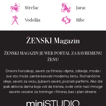
Strelac
Jarac
Vodolija
Ribe
ŽENSKI MAGAZIN JE WEB PORTAL ZA SAVREMENU
ŽENU
Dnevni horoskop, saveti za fitness i dijete, zdravlje, moda i
sve sto može zainteresovati modernu ženu. Romantične
ideje, saveti za vezu, ljubavni saveti, poznati parfemi. Ako ste
ipak aktivna dama koja voli da trenira, ovde ćete naći mnoge
savete vezane za treninge i fitness, kao i plan ishrane.