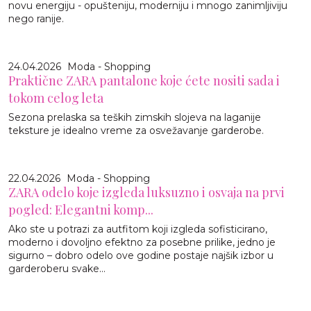
novu energiju - opušteniju, moderniju i mnogo zanimljiviju
nego ranije.
24.04.2026
Moda - Shopping
Praktične ZARA pantalone koje ćete nositi sada i
tokom celog leta
Sezona prelaska sa teških zimskih slojeva na laganije
teksture je idealno vreme za osvežavanje garderobe.
22.04.2026
Moda - Shopping
ZARA odelo koje izgleda luksuzno i osvaja na prvi
pogled: Elegantni komp...
Ako ste u potrazi za autfitom koji izgleda sofisticirano,
moderno i dovoljno efektno za posebne prilike, jedno je
sigurno – dobro odelo ove godine postaje najšik izbor u
garderoberu svake...