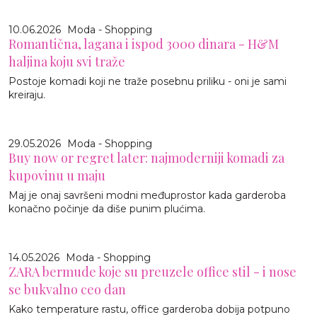
10.06.2026
Moda - Shopping
Romantična, lagana i ispod 3000 dinara - H&M
haljina koju svi traže
Postoje komadi koji ne traže posebnu priliku - oni je sami
kreiraju.
29.05.2026
Moda - Shopping
Buy now or regret later: najmoderniji komadi za
kupovinu u maju
Maj je onaj savršeni modni međuprostor kada garderoba
konačno počinje da diše punim plućima.
14.05.2026
Moda - Shopping
ZARA bermude koje su preuzele office stil - i nose
se bukvalno ceo dan
Kako temperature rastu, office garderoba dobija potpuno