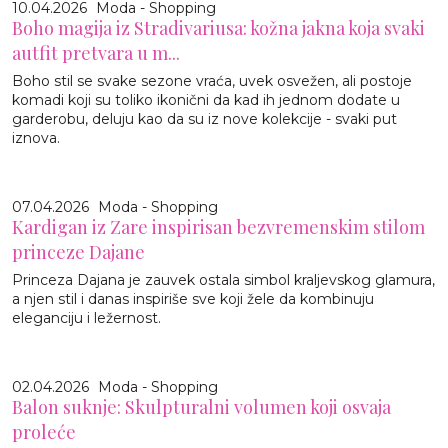
10.04.2026
Moda - Shopping
Boho magija iz Stradivariusa: kožna jakna koja svaki
autfit pretvara u m...
Boho stil se svake sezone vraća, uvek osvežen, ali postoje
komadi koji su toliko ikonični da kad ih jednom dodate u
garderobu, deluju kao da su iz nove kolekcije - svaki put
iznova.
07.04.2026
Moda - Shopping
Kardigan iz Zare inspirisan bezvremenskim stilom
princeze Dajane
Princeza Dajana je zauvek ostala simbol kraljevskog glamura,
a njen stil i danas inspiriše sve koji žele da kombinuju
eleganciju i ležernost.
02.04.2026
Moda - Shopping
Balon suknje: Skulpturalni volumen koji osvaja
proleće