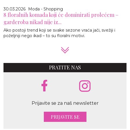
30.03.2026
Moda - Shopping
8 floralnih komada koji će dominirati prolećem –
garderoba nikad nije iz...
Ako postoji trend koji se svake sezone vraća jači, svežiji i
poželjniji nego ikad – to su floralni motivi.
PRATITE NAS
Prijavite se za naš newsletter
PRIJAVITE SE