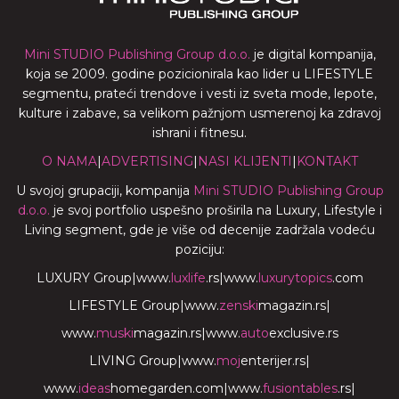
Mini STUDIO Publishing Group d.o.o.
je digital kompanija,
koja se 2009. godine pozicionirala kao lider u LIFESTYLE
segmentu, prateći trendove i vesti iz sveta mode, lepote,
kulture i zabave, sa velikom pažnjom usmerenoj ka zdravoj
ishrani i fitnesu.
O NAMA
|
ADVERTISING
|
NASI KLIJENTI
|
KONTAKT
U svojoj grupaciji, kompanija
Mini STUDIO Publishing Group
d.o.o.
je svoj portfolio uspešno proširila na Luxury, Lifestyle i
Living segment, gde je više od decenije zadržala vodeću
poziciju:
LUXURY Group
|
www.
luxlife
.rs
|
www.
luxurytopics
.com
LIFESTYLE Group
|
www.
zenski
magazin.rs
|
www.
muski
magazin.rs
|
www.
auto
exclusive.rs
LIVING Group
|
www.
moj
enterijer.rs
|
www.
ideas
homegarden.com
|
www.
fusiontables
.rs
|