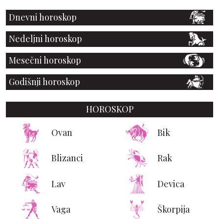
Dnevni horoskop
Nedeljni horoskop
Mesečni horoskop
Godišnji horoskop
HOROSKOP
Ovan
Bik
Blizanci
Rak
Lav
Devica
Vaga
Škorpija