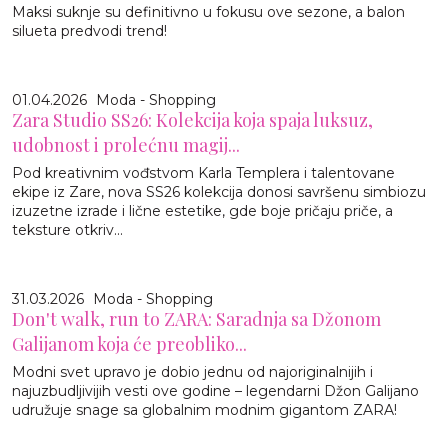
Maksi suknje su definitivno u fokusu ove sezone, a balon
silueta predvodi trend!
01.04.2026
Moda - Shopping
Zara Studio SS26: Kolekcija koja spaja luksuz,
udobnost i prolećnu magij...
Pod kreativnim vođstvom Karla Templera i talentovane
ekipe iz Zare, nova SS26 kolekcija donosi savršenu simbiozu
izuzetne izrade i lične estetike, gde boje pričaju priče, a
teksture otkriv...
31.03.2026
Moda - Shopping
Don't walk, run to ZARA: Saradnja sa Džonom
Galijanom koja će preobliko...
Modni svet upravo je dobio jednu od najoriginalnijih i
najuzbudljivijih vesti ove godine – legendarni Džon Galijano
udružuje snage sa globalnim modnim gigantom ZARA!