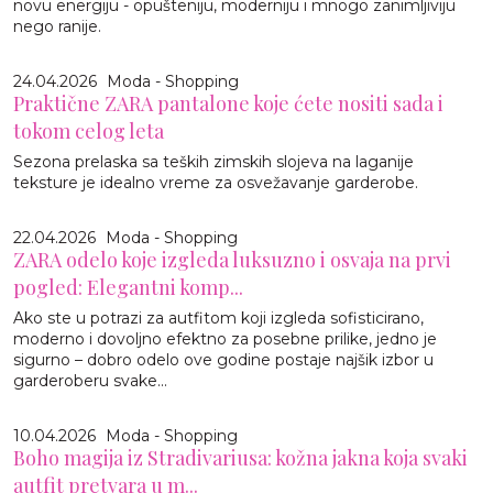
novu energiju - opušteniju, moderniju i mnogo zanimljiviju
nego ranije.
24.04.2026
Moda - Shopping
Praktične ZARA pantalone koje ćete nositi sada i
tokom celog leta
Sezona prelaska sa teških zimskih slojeva na laganije
teksture je idealno vreme za osvežavanje garderobe.
22.04.2026
Moda - Shopping
ZARA odelo koje izgleda luksuzno i osvaja na prvi
pogled: Elegantni komp...
Ako ste u potrazi za autfitom koji izgleda sofisticirano,
moderno i dovoljno efektno za posebne prilike, jedno je
sigurno – dobro odelo ove godine postaje najšik izbor u
garderoberu svake...
10.04.2026
Moda - Shopping
Boho magija iz Stradivariusa: kožna jakna koja svaki
autfit pretvara u m...