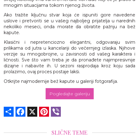
mnogim situacijama tokom njenog života.
Ako tražite ključnu stvar koja će ispuniti gore navedene
uslove i pretvoriti se u vašeg najboljeg prijatelja u narednih
nekoliko meseci, onda morate da obratite pažnju na bež
kapute.
Klasični i nepretenciozno elegantni, odgovaraju svim
prilikama od jutra u kancelariji do večernjeg izlaska. Njihove
verzije su mnogobrojne, u zavisnosti od vašeg karaktera i
ličnosti. Sve što vam treba je da pronađete najimpresivnije
dizajne i nabavite ih. U sezoni rasprodaja kroz koju sada
prolazimo, ovaj proces postaje lakši.
Otkrijte najmodernije bež kapute u galeriji fotgorafija.
Pogledajte galeriju
Share
Facebook
X
Pinterest
Viber
SLIČNE TEME