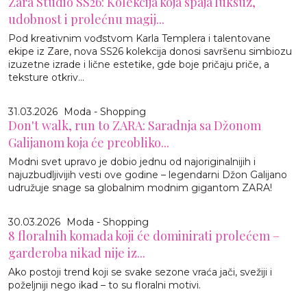
Zara Studio SS26: Kolekcija koja spaja luksuz,
udobnost i prolećnu magij...
Pod kreativnim vođstvom Karla Templera i talentovane
ekipe iz Zare, nova SS26 kolekcija donosi savršenu simbiozu
izuzetne izrade i lične estetike, gde boje pričaju priče, a
teksture otkriv...
31.03.2026
Moda - Shopping
Don't walk, run to ZARA: Saradnja sa Džonom
Galijanom koja će preobliko...
Modni svet upravo je dobio jednu od najoriginalnijih i
najuzbudljivijih vesti ove godine – legendarni Džon Galijano
udružuje snage sa globalnim modnim gigantom ZARA!
30.03.2026
Moda - Shopping
8 floralnih komada koji će dominirati prolećem –
garderoba nikad nije iz...
Ako postoji trend koji se svake sezone vraća jači, svežiji i
poželjniji nego ikad – to su floralni motivi.