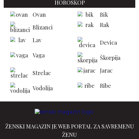
HOROSKOP
Ovan
Bik
Rak
Blizanci
Lav
Devica
Vaga
Škorpija
Jarac
Strelac
Ribe
Vodolija
ŽENSKI MAGAZIN JE WEB PORTAL ZA SAVREMENU
ŽENU