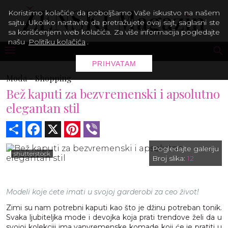
Koristimo kolačiće da poboljšamo Vaše iskustvo na našem
sajtu. Ukoliko nastavite da pretražujete ovaj sajt, saglasni ste
sa korišćenjem web kolačića. Za više informacija pogledajte
našu
Politiku kolačića
.
PRIHVATAM
Moda -
Shopping
Bež kaputi za bezvremenski i apsolutno
elegantan stil
Share
Facebook
X
Pinterest
Viber
Pogledajte galeriju
shutterstock
Broj slika:
12
Modeli koje ćete imati u svojoj garderobi za ceo život!
Zimi su nam potrebni kaputi kao što je džinu potreban tonik.
Svaka ljubiteljka mode i devojka koja prati trendove želi da u
svojoj kolekciji ima vanvremenske komade koji će je pratiti u