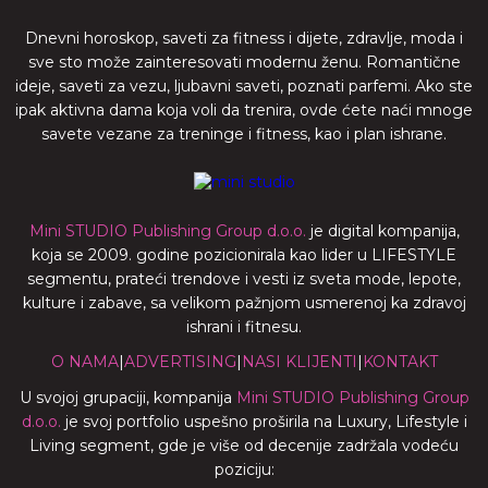
Dnevni horoskop, saveti za fitness i dijete, zdravlje, moda i
sve sto može zainteresovati modernu ženu. Romantične
ideje, saveti za vezu, ljubavni saveti, poznati parfemi. Ako ste
ipak aktivna dama koja voli da trenira, ovde ćete naći mnoge
savete vezane za treninge i fitness, kao i plan ishrane.
Mini STUDIO Publishing Group d.o.o.
je digital kompanija,
koja se 2009. godine pozicionirala kao lider u LIFESTYLE
segmentu, prateći trendove i vesti iz sveta mode, lepote,
kulture i zabave, sa velikom pažnjom usmerenoj ka zdravoj
ishrani i fitnesu.
O NAMA
|
ADVERTISING
|
NASI KLIJENTI
|
KONTAKT
U svojoj grupaciji, kompanija
Mini STUDIO Publishing Group
d.o.o.
je svoj portfolio uspešno proširila na Luxury, Lifestyle i
Living segment, gde je više od decenije zadržala vodeću
poziciju: