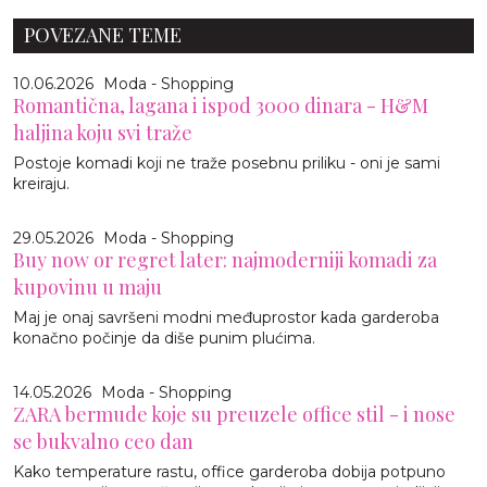
POVEZANE TEME
10.06.2026
Moda - Shopping
Romantična, lagana i ispod 3000 dinara - H&M
haljina koju svi traže
Postoje komadi koji ne traže posebnu priliku - oni je sami
kreiraju.
29.05.2026
Moda - Shopping
Buy now or regret later: najmoderniji komadi za
kupovinu u maju
Maj je onaj savršeni modni međuprostor kada garderoba
konačno počinje da diše punim plućima.
14.05.2026
Moda - Shopping
ZARA bermude koje su preuzele office stil - i nose
se bukvalno ceo dan
Kako temperature rastu, office garderoba dobija potpuno