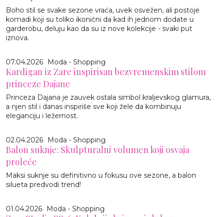
Boho stil se svake sezone vraća, uvek osvežen, ali postoje
komadi koji su toliko ikonični da kad ih jednom dodate u
garderobu, deluju kao da su iz nove kolekcije - svaki put
iznova.
07.04.2026
Moda - Shopping
Kardigan iz Zare inspirisan bezvremenskim stilom
princeze Dajane
Princeza Dajana je zauvek ostala simbol kraljevskog glamura,
a njen stil i danas inspiriše sve koji žele da kombinuju
eleganciju i ležernost.
02.04.2026
Moda - Shopping
Balon suknje: Skulpturalni volumen koji osvaja
proleće
Maksi suknje su definitivno u fokusu ove sezone, a balon
silueta predvodi trend!
01.04.2026
Moda - Shopping