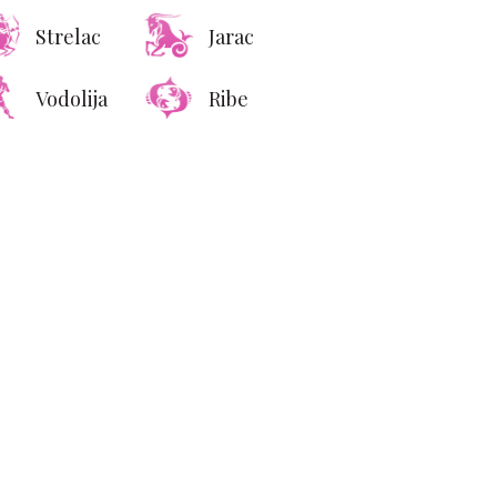
Strelac
Jarac
Vodolija
Ribe