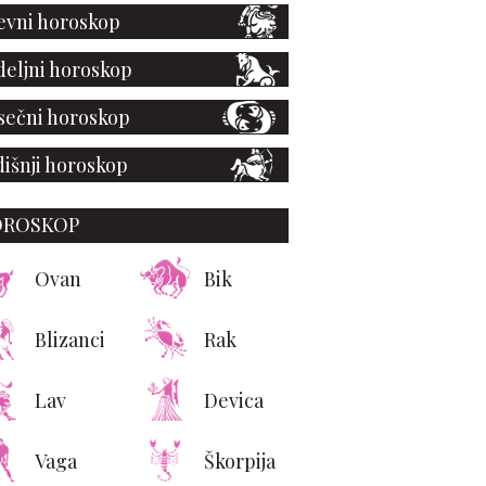
vni horoskop
eljni horoskop
ečni horoskop
išnji horoskop
OROSKOP
Ovan
Bik
Blizanci
Rak
Lav
Devica
Vaga
Škorpija