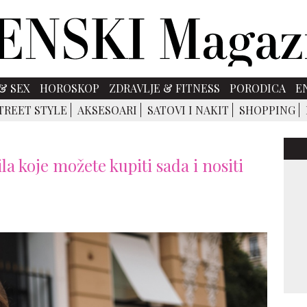
& SEX
HOROSKOP
ZDRAVLJE & FITNESS
PORODICA
E
TREET STYLE
AKSESOARI
SATOVI I NAKIT
SHOPPING
a koje možete kupiti sada i nositi