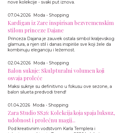
nove kolekcije - svaki put iznova.
07.04.2026
Moda - Shopping
Kardigan iz Zare inspirisan bezvremenskim
stilom princeze Dajane
Princeza Dajana je zauvek ostala simbol kraljevskog
glamura, a njen stil i danas inspiriše sve koji žele da
kombinuju eleganciju i ležernost.
02.04.2026
Moda - Shopping
Balon suknje: Skulpturalni volumen koji
osvaja proleće
Maksi suknje su definitivno u fokusu ove sezone, a
balon silueta predvodi trend!
01.04.2026
Moda - Shopping
Zara Studio SS26: Kolekcija koja spaja luksuz,
udobnost i prolećnu magij...
Pod kreativnim vođstvom Karla Templera i