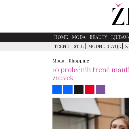
HOME
MODA
BEAUTY
LJUBAV 
TREND
STIL
MODNE REVIJE
S
Moda -
Shopping
10 prolećnih trenč mantil
zauvek
Share
Facebook
X
Pinterest
Viber