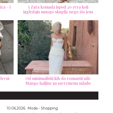
ca – i
5 Zara komada ispod 20 evra koji
izgledaju mnogo skuplje nego što jesu
odevni
Od minimalističkih do romantičnih:
Mango haljine za savremenu mladu
10.06.2026
Moda - Shopping