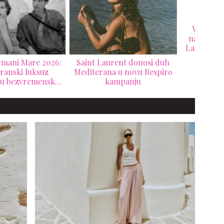
Versace slavi sopstveno
Prvi 
nasleđe kroz nostalgičnu
Beck
La Vacanza 2026 kampanju
nt Laurent donosi duh
terana u novu Respiro
kampanju