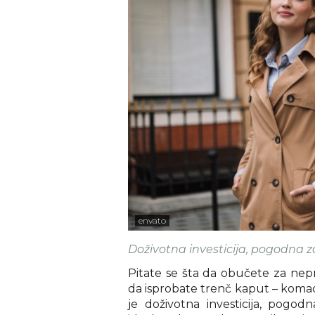
envato
Doživotna investicija, pogodna z
Pitate se šta da obučete za ne
da isprobate trenč kaput – komad 
je doživotna investicija, pogo