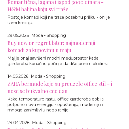
Romantična, lagana i ispod 3000 dinara -
H&M haljina koju svi traže
Postoje komadi koji ne traže posebnu priliku - oni je
sami kreiraju.
29.05.2026
Moda - Shopping
Buy now or regret later: najmoderniji
komadi za kupovinu u maju
Maj je onaj savršeni modni međuprostor kada
garderoba konačno počinje da diše punim plućima.
14.05.2026
Moda - Shopping
ZARA bermude koje su preuzele office stil - i
nose se bukvalno ceo dan
Kako temperature rastu, office garderoba dobija
potpuno novu energiju - opušteniju, moderniju i
mnogo zanimljiviju nego ranije.
24.04.2026
Moda - Shopping