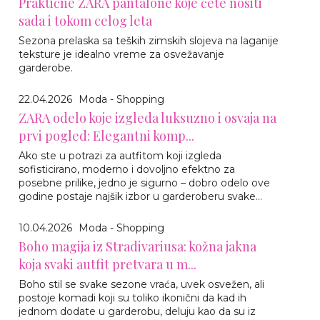
Praktične ZARA pantalone koje ćete nositi
sada i tokom celog leta
Sezona prelaska sa teških zimskih slojeva na laganije
teksture je idealno vreme za osvežavanje
garderobe.
22.04.2026
Moda - Shopping
ZARA odelo koje izgleda luksuzno i osvaja na
prvi pogled: Elegantni komp...
Ako ste u potrazi za autfitom koji izgleda
sofisticirano, moderno i dovoljno efektno za
posebne prilike, jedno je sigurno – dobro odelo ove
godine postaje najšik izbor u garderoberu svake...
10.04.2026
Moda - Shopping
Boho magija iz Stradivariusa: kožna jakna
koja svaki autfit pretvara u m...
Boho stil se svake sezone vraća, uvek osvežen, ali
postoje komadi koji su toliko ikonični da kad ih
jednom dodate u garderobu, deluju kao da su iz