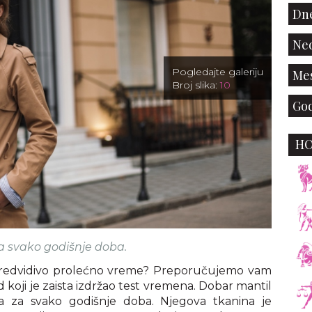
Dne
Ned
Pogledajte galeriju
Mes
Broj slika:
10
God
H
a svako godišnje doba.
predvidivo prolećno vreme? Preporučujemo vam
koji je zaista izdržao test vremena. Dobar mantil
dna za svako godišnje doba. Njegova tkanina je