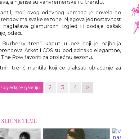
ava, a nijanse su vanvremenske i u trendu.
 mantil, moć ovog odevnog komada je dovela do
trendovima svake sezone. Njegova jednostavnost
 naglašava glamurozni izgled ili dodaje dašak
oj odeći.
o, Burberry trenč kaput u bež boji je najbolja
 iz brendova Arket i COS su podjednako elegantne,
i The Row favoriti za prolećnu sezonu.
ntnih trenč mantila koji će olakšati oblačenje za
»
2
3
4
Pogledajte galeriju
SLIČNE TEME