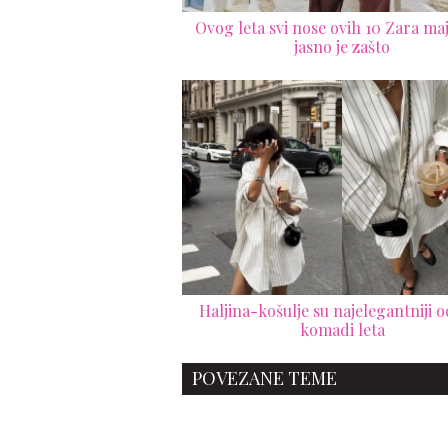
Ovog leta svi nose ovih 10 Zara maji
jasno je zašto
Haljina-košulje su najelegantniji 
komadi leta
POVEZANE TEME