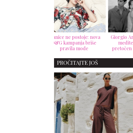
nice ne postoje: nova
Giorgio Armani Mare 2026:
Sai
&G kampanja briše
mediteranski luksuz
Medi
pravila mode
pretočen u bezvremensku
resort kolekciju
PROČITAJTE JOŠ