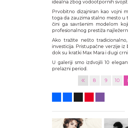
idealna zbog vodootpornih svojst
Prvobitno dizajniran kao vojni
toga da zauzima stalno mesto u 
čini ga savršenim modelom koji
profesionalnog prestiža najležernij
Ako tražite nešto tradicionaln
investicija. Pristupačne verzije
dok su kratki Max Mara i dugi crn
U galeriji smo izdvojili 10 elega
prelazni period.
«
8
9
10
Share
Facebook
X
Pinterest
Viber