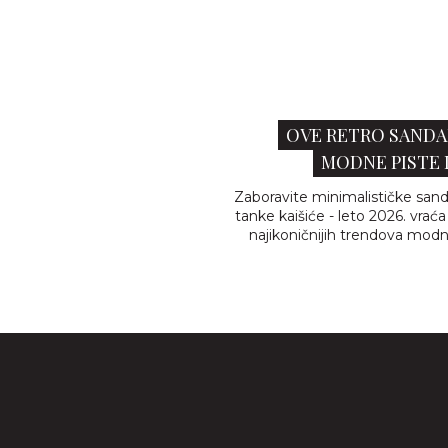
OVE RETRO SANDA
MODNE PISTE 
Zaboravite minimalističke sanda
tanke kaišiće - leto 2026. vrać
najikoničnijih trendova modne