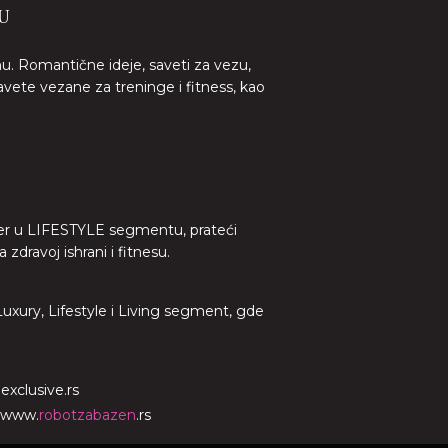
U
nu. Romantične ideje, saveti za vezu,
avete vezane za treninge i fitness, kao
lider u LIFESTYLE segmentu, prateći
dravoj ishrani i fitnesu.
 Luxury, Lifestyle i Living segment, gde
o
exclusive.rs
www.
robotzabazen
.rs