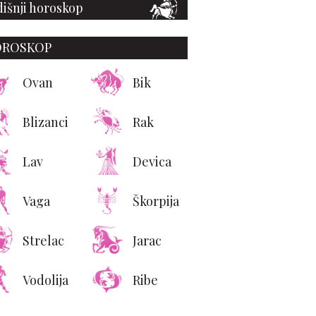
išnji horoskop
OROSKOP
Ovan
Bik
Blizanci
Rak
Lav
Devica
Vaga
Škorpija
Strelac
Jarac
Vodolija
Ribe