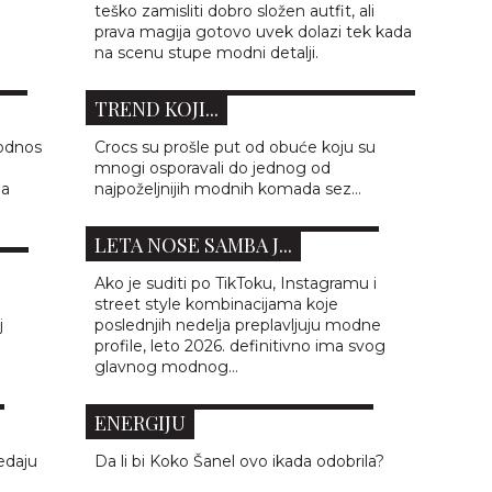
teško zamisliti dobro složen autfit, ali
prava magija gotovo uvek dolazi tek kada
ZARE
KAKO DA NOSITE CROCS OVOG
na scenu stupe modni detalji.
GO
LETA KAO PRAVA FASHION IKONA:
TREND KOJI...
 odnos
Crocs su prošle put od obuće koju su
mnogi osporavali do jednog od
TIKTOK JE OPSEDNUT OVIM
ja
najpoželjnijih modnih komada sez...
ADIDAS MODELOM: SVI OVOG
SE
LETA NOSE SAMBA J...
Ako je suditi po TikToku, Instagramu i
street style kombinacijama koje
j
poslednjih nedelja preplavljuju modne
profile, leto 2026. definitivno ima svog
CHANEL X SUPERMAN: KADA
glavnog modnog...
LUKSUZ SUSRETNE POP-ART
ENERGIJU
NAJLEPŠE „TOP HANDLE“ TORBE
edaju
Da li bi Koko Šanel ovo ikada odobrila?
o
OVOG PROLEĆA KOJE ĆETE