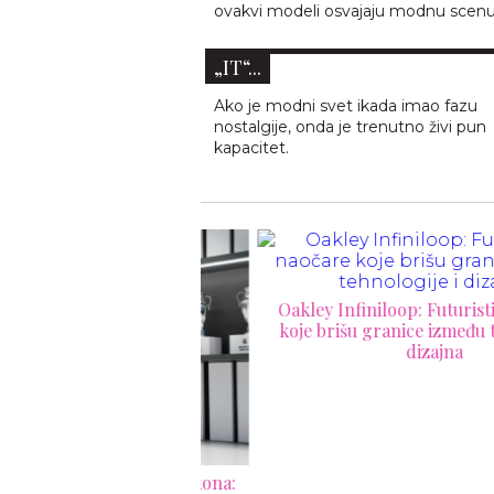
BOAT BAG: POVRATAK KLASIKA
ovakvi modeli osvajaju modnu scenu
’90-IH KOJI OVOG LETA POST
„IT“...
Ako je modni svet ikada imao fazu
nostalgije, onda je trenutno živi pun
kapacitet.
Oakley Infiniloop: Futurističke n
koje brišu granice između tehnolog
dizajna
tao nova modna ikona: