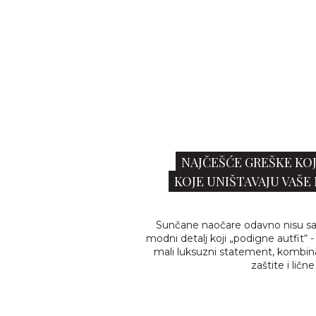
NAJČEŠĆE GREŠKE KOJ
KOJE UNIŠTAVAJU VAŠE
Sunčane naočare odavno nisu sa
modni detalj koji „podigne autfit“ 
mali luksuzni statement, kombinac
zaštite i ličn