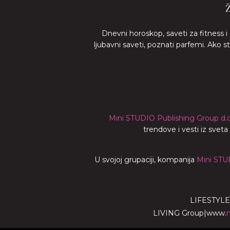
Dnevni horoskop, saveti za fitness i
ljubavni saveti, poznati parfemi. Ako 
Mini STUDIO Publishing Group d.o
trendove i vesti iz svet
U svojoj grupaciji, kompanija
Mini STU
LIFESTYLE
LIVING Group
|
www.