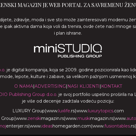
ŽENSKI MAGAZIN JE WEB PORTAL ZA SAVREMENU ŽEN
 dijete, zdravlje, moda i sve sto može zainteresovati modernu že
ste ipak aktivna dama koja voli da trenira, ovde ćete naći mnoge s
i plan ishrane.
.o.
je digital kompanija, koja se 2009. godine pozicionirala kao 
a mode, lepote, kulture i zabave, sa velikom pažnjom usmerenoj ka z
O NAMA
|
ADVERTISING
|
NASI KLIJENTI
|
KONTAKT
DIO Publishing Group d.o.o.
je svoj portfolio uspešno proširila na
je više od decenije zadržala vodeću poziciju:
LUXURY Group
|
www.
luxlife
.rs
|
www.
luxurytopics
.com
 Group
|
www.
zenski
magazin.rs
|
www.
muski
magazin.rs
|
www.
aut
moj
enterijer.rs
|
www.
ideas
homegarden.com
|
www.
fusiontables
.rs
|