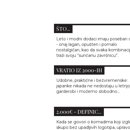
LETNJI HIT: 5 RAFIA TORBI IZ 
KOJE IZGLEDAJU SKUPLJE NE
ŠTO...
Leto i modni dodaci imaju poseban
- onaj lagan, opušten i pomalo
nostalgičan, kao da svaka kombinaci
traži svoju “sunčanu završnicu”.
JAPANKE: TREND OBUĆE KOJI 
VRATIO IZ 2000-IH
Udobne, praktične i bezvremenske:
japanke nikada ne nedostaju u letnjo
garderobi i možemo slobodno...
MANGO TORBA KOJA IZGLEDA
KAO DIZAJNERSKI KOMAD OD
2.000€ - DEFINIC...
Kada se govori o komadima koji izgl
skupo bez upadljivih logotipa, uprav