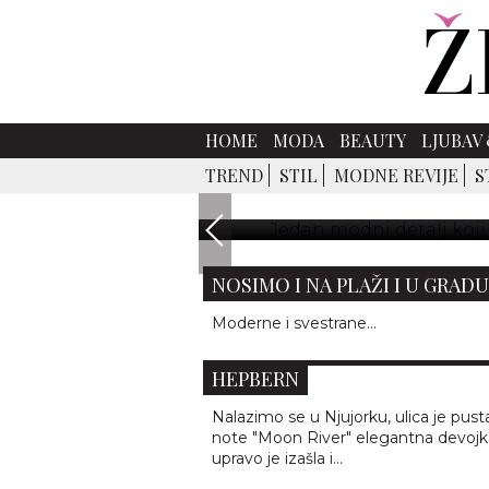
JEDAN MODNI DETALJ K
HOME
MODA
BEAUTY
LJUBAV 
TREND
STIL
MODNE REVIJE
S
Od bezvremenskog slamnatog še
letnji aksesoari ko
INSTAGRAM TREND: TORBE K
NOSIMO I NA PLAŽI I U GRADU
KULTNI MODELI SUNČANIH
Moderne i svestrane...
NAOČARA KOJE JE NOSILA OD
HEPBERN
Nalazimo se u Njujorku, ulica je pusta
note "Moon River" elegantna devojk
upravo je izašla i...