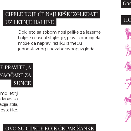
God
CIPELE KOJE ĆE NAJLEPŠE IZGLEDATI
H
UZ LETNJE HALJINE
Dok leto sa sobom nosi prilike za ležerne
haljine i casual stajlinge, pravi izbor cipela
može da napravi razliku između
jednostavnog i nezaboravnog izgleda.
E PRAVITE, A
 NAOČARE ZA
SUNCE
mo letnji
- danas su
ija stila,
e estetike.
OVO SU CIPELE KOJE ĆE PARIŽANKE