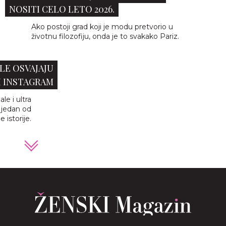
NOSITI CELO LETO 2026.
Ako postoji grad koji je modu pretvorio u
životnu filozofiju, onda je to svakako Pariz.
LE OSVAJAJU
I INSTAGRAM
le i ultra
a jedan od
 istorije.