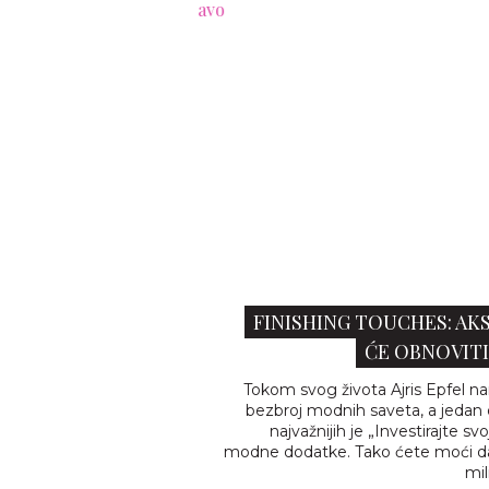
ih torbi vredna pravo
gatstvo
FINISHING TOUCHES: AKS
ĆE OBNOVITI
Tokom svog života Ajris Epfel na
bezbroj modnih saveta, a jedan 
najvažnijih je „Investirajte sv
modne dodatke. Tako ćete moći da
mil