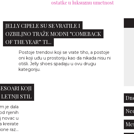
ostatke u luksuznu umetnost
krije
JELLY CIPELE SU SE VRATILE I
OZBILJNO TRAŽE MODNI “COMEBACK
OF THE YEAR” TI...
Postoje trendovi koji se vrate tiho, a postoje
oni koji uđu u prostoriju kao da nikada nisu ni
otišli. Jelly shoes spadaju u ovu drugu
kategoriju.
ESOARI KOJI
 LETNJI STIL
Dne
m je dala
Ned
od njenih
oj novac u
Mes
 kreirate
ione raz...