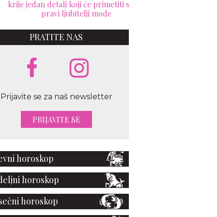
 jedan detalj koji će primetiti samo
inspirisanom Superme
pravi ljubitelji mode
Šanel odobrila 
PRATITE NAS
Prijavite se za naš newsletter
PRIJAVITE SE
vni horoskop
eljni horoskop
ečni horoskop