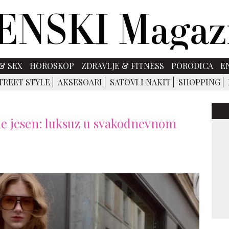
& SEX
HOROSKOP
ZDRAVLJE & FITNESS
PORODICA
E
TREET STYLE
AKSESOARI
SATOVI I NAKIT
SHOPPING
ile jesen: luksuz u svakodnevnom