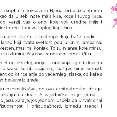
st sa suptilnim luksuzom. Njene torbe dišu ritmom
ao da u sebi nose miris kiše, kože i suvog lišća.
j verziji vas: o onoj koja voli uredne linije i
meke forme i tonove toplog kapućina.
turalne siluete i materijali koji traže dodir —
 lanac koji hvata svetlost pod uličnim lampama.
kesten, maslina, konjak. To su nijanse koje mirišu
uru i dubinu čak i najjednostavnijem autfitu.
m effortless elegancije — one koja izgleda kao da
 iza svake kombinacije stoji pažljivo biran komad.
am: od kancelarije do večernjeg izlaska, od kafe s
d bekstva iz grada.
su minimalističke, gotovo arhitektonske, druge
ozivaju na dodir. A zajedničko im je jedno —
 jesu. Zara je, još jednom, uspela da uhvati onaj
sticiranosti i pristupačnosti, između trendi i