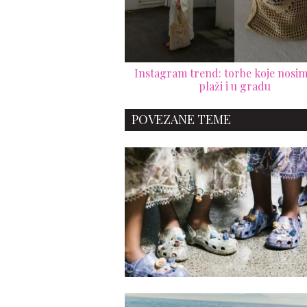
Instagram trend: torbe koje nosim
plaži i u gradu
POVEZANE TEME