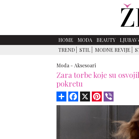
HOME
MODA
BEAUTY
LJUBAV 
TREND
STIL
MODNE REVIJE
S
Moda -
Aksesoari
Zara torbe koje su osvoj
pokretu
Share
Facebook
X
Pinterest
Viber