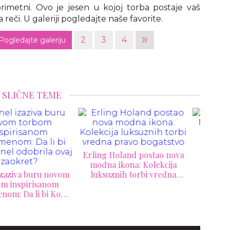
imetni. Ovo je jesen u kojoj torba postaje vaš
 reči. U galeriji pogledajte naše favorite.
»
2
3
4
Pogledajte galeriju
SLIČNE TEME
ng Holand postao nova
dna ikona: Kolekcija
Nova Prada x Gentle
ksuznih torbi vredna
Monster kolekcija krije
pravo bogatstvo
jedan detalj koji će
Ovo
primetiti samo pravi
tor
ljubitelji mode
vrać