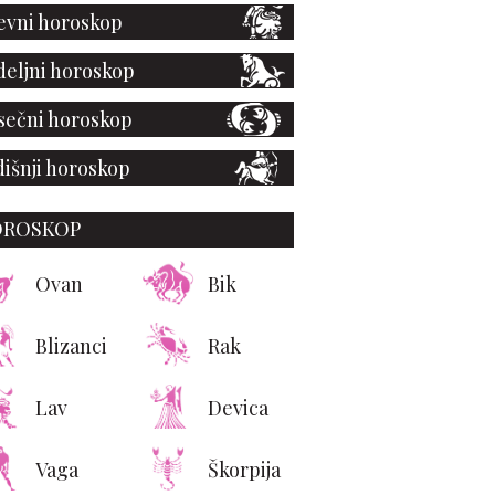
vni horoskop
eljni horoskop
ečni horoskop
išnji horoskop
OROSKOP
Ovan
Bik
Blizanci
Rak
Lav
Devica
Vaga
Škorpija