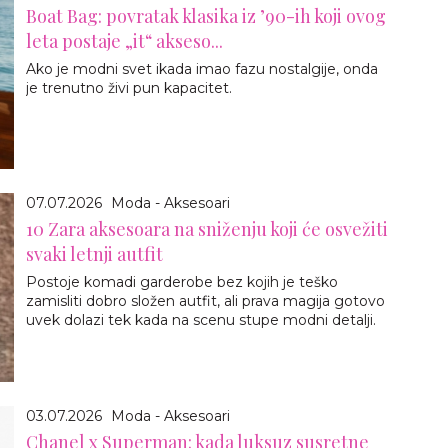
Boat Bag: povratak klasika iz ’90-ih koji ovog
leta postaje „it“ akseso...
Ako je modni svet ikada imao fazu nostalgije, onda
je trenutno živi pun kapacitet.
07.07.2026
Moda - Aksesoari
10 Zara aksesoara na sniženju koji će osvežiti
svaki letnji autfit
Postoje komadi garderobe bez kojih je teško
zamisliti dobro složen autfit, ali prava magija gotovo
uvek dolazi tek kada na scenu stupe modni detalji.
03.07.2026
Moda - Aksesoari
Chanel x Superman: kada luksuz susretne