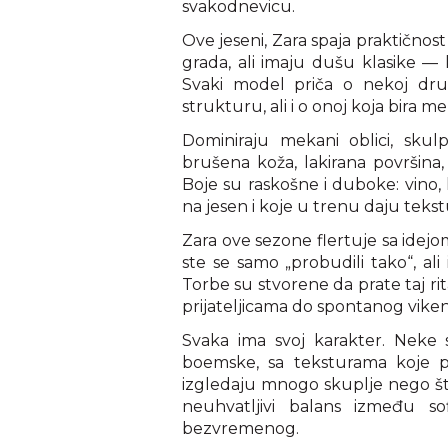
svakodnevicu.
Ove jeseni, Zara spaja praktično
grada, ali imaju dušu klasike — k
Svaki model priča o nekoj drugo
strukturu, ali i o onoj koja bira 
Dominiraju mekani oblici, skulp
brušena koža, lakirana površina,
Boje su raskošne i duboke: vino, 
na jesen i koje u trenu daju tekst
Zara ove sezone flertuje sa idejo
ste se samo „probudili tako“, ali
Torbe su stvorene da prate taj rit
prijateljicama do spontanog viken
Svaka ima svoj karakter. Neke 
boemske, sa teksturama koje p
izgledaju mnogo skuplje nego što
neuhvatljivi balans između sofi
bezvremenog.