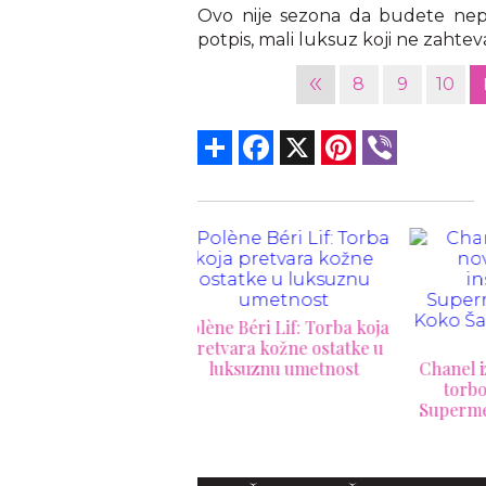
Ovo nije sezona da budete nepr
potpis, mali luksuz koji ne zahteva
«
8
9
10
Share
Facebook
X
Pinterest
Viber
ne Béri Lif: Torba koja
Erli
tvara kožne ostatke u
mo
luksuznu umetnost
Chanel izaziva buru novom
lu
torbom inspirisanom
Supermenom: Da li bi Koko
Šanel odobrila ovaj
zaokret?