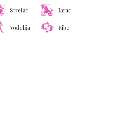
Strelac
Jarac
Vodolija
Ribe