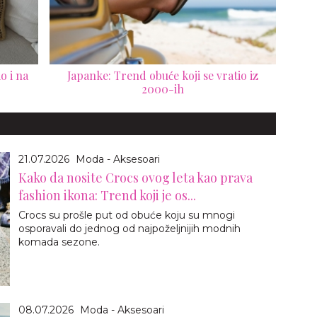
o i na
Japanke: Trend obuće koji se vratio iz
2000-ih
21.07.2026
Moda - Aksesoari
Kako da nosite Crocs ovog leta kao prava
fashion ikona: Trend koji je os...
Crocs su prošle put od obuće koju su mnogi
osporavali do jednog od najpoželjnijih modnih
komada sezone.
08.07.2026
Moda - Aksesoari