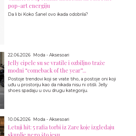
pop-art energiju
Da li bi Koko Šanel ovo ikada odobrila?
22.06.2026
Moda - Aksesoari
Jelly cipele su se vratile i ozbiljno traže
modni “comeback of the year”...
Postoje trendovi koji se vrate tiho, a postoje oni koji
uđu u prostoriju kao da nikada nisu ni otišli. Jelly
shoes spadaju u ovu drugu kategoriju.
10.06.2026
Moda - Aksesoari
Letnji hit: 5 rafia torbi iz Zare koje izgledaju
skuplje nego što jesu