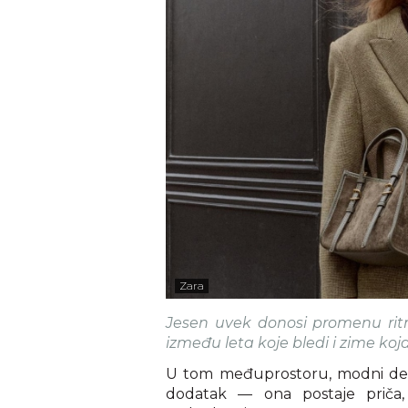
Zara
Jesen uvek donosi promenu ritm
između leta koje bledi i zime koja
U tom međuprostoru, modni detal
dodatak — ona postaje priča, 