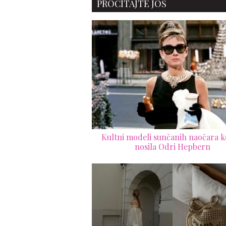
PROČITAJTE JOŠ
Kultni modeli sunčanih naočara ko
nosila Odri Hepbern