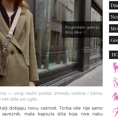
Dne
Ned
Pogledajte galeriju
Mes
Broj slika:
10
God
H
a — onaj nežni prelaz između vreline i tišine,
 tek diše iza ugla.
ji dobijaju novu važnost. Torba više nije samo
saveznik, mala kapsula stila koja nosi našu