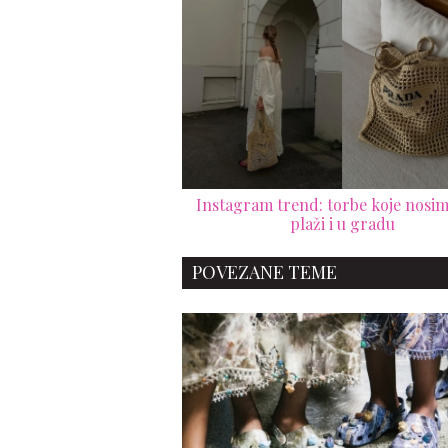
Instagram trend: torbe koje nosim
plaži i u gradu
POVEZANE TEME