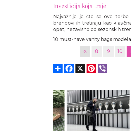
Investicija koja traje
Najvažnije je što se ove torb
brendovi ih tretiraju kao klasič
opet, nezavisno od sezonskih tre
10 must-have vanity bags modela z
«
8
9
10
Share
Facebook
X
Pinterest
Viber