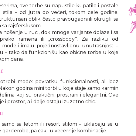
serima, ove torbe su napustile kupatilo i postale
 stila – od jutra do večeri, tokom cele godine.
trukturisan oblik, često pravougaoni ili okrugli, sa
 sa rajsferšlusom.
nošenje u ruci, dok mnoge varijante dolaze i sa
preko ramena ili „crossbody“. Za razliku od
i modeli imaju pojednostavljenu unutrašnjost –
 – tako da funkcionišu kao obične torbe u koje
okom dana.
ne
otrebi mode: povratku funkcionalnosti, ali bez
Nakon godina mini torbi u koje staje samo karmin
lima koji su praktični, prostrani i elegantni. Ove
 i prostor, a i dalje ostaju izuzetno chic.
nu
samo sa letom ili resort stilom – uklapaju se u
e garderobe, pa čak i u večernje kombinacije.