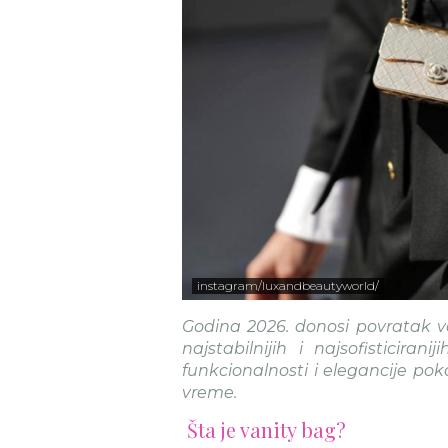
instagram/luxandbeautyworld/
Godina 2026. donosi povratak v
najstabilnijih i najsofisticir
funkcionalnosti i elegancije pok
vreme.
Šta je vanity bag?