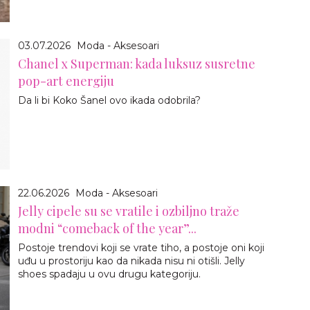
03.07.2026
Moda - Aksesoari
Chanel x Superman: kada luksuz susretne
pop-art energiju
Da li bi Koko Šanel ovo ikada odobrila?
22.06.2026
Moda - Aksesoari
Jelly cipele su se vratile i ozbiljno traže
modni “comeback of the year”...
Postoje trendovi koji se vrate tiho, a postoje oni koji
uđu u prostoriju kao da nikada nisu ni otišli. Jelly
shoes spadaju u ovu drugu kategoriju.