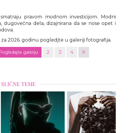
e smatraju pravom modnom investicijom. Modni
na, dugovečna dela, dizajnirana da se nose opet i
ndova.
a 2026. godinu pogledjte u galeriji fotografija.
»
2
3
4
Pogledajte galeriju
SLIČNE TEME