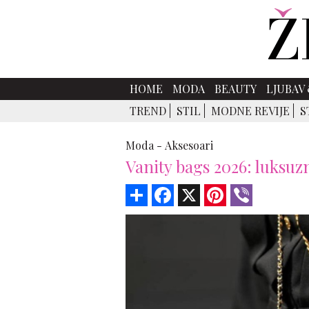
HOME
MODA
BEAUTY
LJUBAV 
TREND
STIL
MODNE REVIJE
S
Moda -
Aksesoari
Vanity bags 2026: luksuz
Share
Facebook
X
Pinterest
Viber