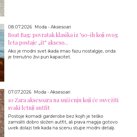
08.07.2026
Moda - Aksesoari
Boat Bag: povratak klasika iz ’90-ih koji ovog
leta postaje „it“ akseso...
Ako je modni svet ikada imao fazu nostalgije, onda
je trenutno živi pun kapacitet.
07.07.2026
Moda - Aksesoari
10 Zara aksesoara na sniženju koji će osvežiti
svaki letnji autfit
Postoje komadi garderobe bez kojih je teško
zamisliti dobro složen autfit, ali prava magija gotovo
uvek dolazi tek kada na scenu stupe modni detalji.