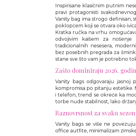
Inspirisane klasičnim putnim nese
pravi protagonisti svakodnevnog
Vanity bag ima strogo definisan, s
poklopcem koji se otvara oko ivica
Kratka ručka na vrhu omogućava 
odvojivim kaišem za nošenje 
tradicionalnih nesesera, modern
bez posebnih pregrada za šminku
stane sve što vam je potrebno t
Zašto dominiraju 2026. godi
Vanity bags odgovaraju jasnoj p
kompromisa po pitanju estetike. 
i telefon, trend se okreće ka mode
torbe nude stabilnost, lako držanje
Raznovrsnost za svaku sezo
Vanity bags se više ne povezuju 
office autfite, minimalizam zimsk