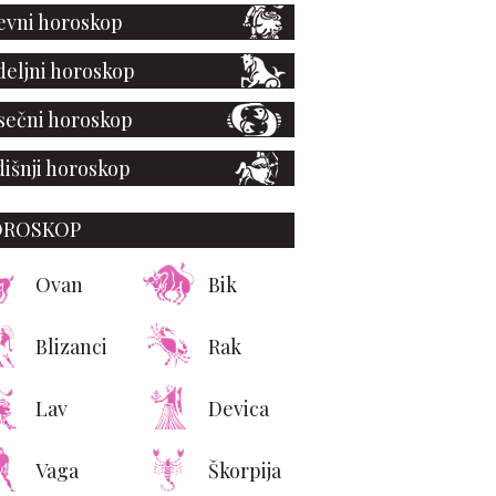
vni horoskop
eljni horoskop
ečni horoskop
išnji horoskop
OROSKOP
Ovan
Bik
Blizanci
Rak
Lav
Devica
Vaga
Škorpija