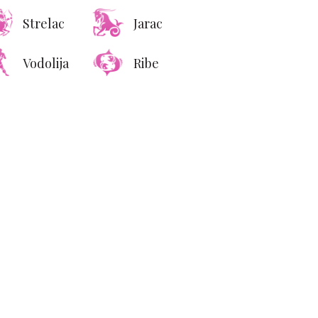
Strelac
Jarac
Vodolija
Ribe