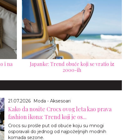
o i na
Japanke: Trend obuće koji se vratio iz
2000-ih
21.07.2026
Moda - Aksesoari
Kako da nosite Crocs ovog leta kao prava
fashion ikona: Trend koji je os...
Crocs su prošle put od obuće koju su mnogi
osporavali do jednog od najpoželjnijih modnih
komada sezone.