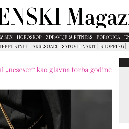
& SEX
HOROSKOP
ZDRAVLJE & FITNESS
PORODICA
E
TREET STYLE
AKSESOARI
SATOVI I NAKIT
SHOPPING
ni „neseser“ kao glavna torba godine