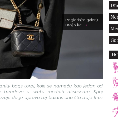
Dne
Ned
Pogledajte galeriju
Broj slika:
10
Mes
God
H
anity bags torbi, koje se nameću kao jedan od
anijih trendova u svetu modnih aksesoara. Spoj
azuje da je upravo taj balans ono što traje kroz