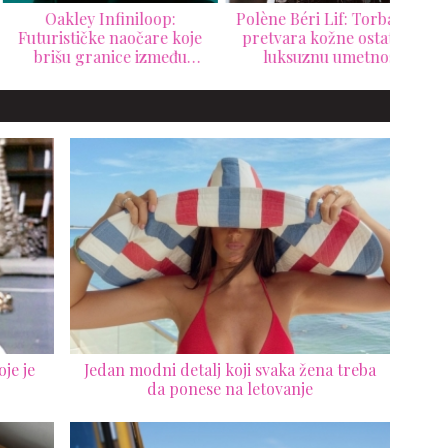
Oakley Infiniloop:
Polène Béri Lif: Torba koja
Chan
urističke naočare koje
pretvara kožne ostatke u
t
rišu granice između
luksuznu umetnost
Supe
ehnologije i dizajna
Š
je je
Jedan modni detalj koji svaka žena treba
da ponese na letovanje