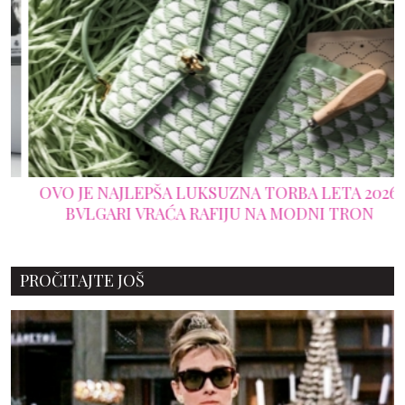
OVO JE NAJLEPŠA LUKSUZNA TORBA LETA 2026:
BVLGARI VRAĆA RAFIJU NA MODNI TRON
PROČITAJTE JOŠ