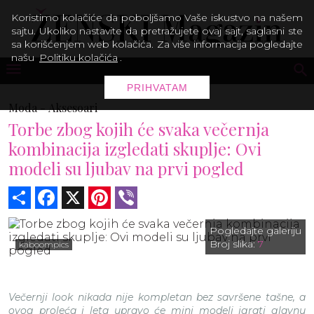
Koristimo kolačiće da poboljšamo Vaše iskustvo na našem
sajtu. Ukoliko nastavite da pretražujete ovaj sajt, saglasni ste
sa korišćenjem web kolačića. Za više informacija pogledajte
našu
Politiku kolačića
.
PRIHVATAM
Moda -
Aksesoari
Torbe zbog kojih će svaka večernja
kombinacija izgledati skuplje: Ovi
modeli su ljubav na prvi pogled
Share
Facebook
X
Pinterest
Viber
Pogledajte galeriju
Broj slika:
7
kaboompics
Večernji look nikada nije kompletan bez savršene tašne, a
ovog proleća i leta upravo će mini modeli igrati glavnu