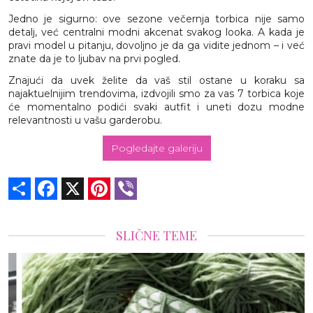
Jedno je sigurno: ove sezone večernja torbica nije samo
detalj, već centralni modni akcenat svakog looka. A kada je
pravi model u pitanju, dovoljno je da ga vidite jednom – i već
znate da je to ljubav na prvi pogled.
Znajući da uvek želite da vaš stil ostane u koraku sa
najaktuelnijim trendovima, izdvojili smo za vas 7 torbica koje
će momentalno podići svaki autfit i uneti dozu modne
relevantnosti u vašu garderobu.
Pogledajte galeriju
Share
Facebook
X
Pinterest
Viber
SLIČNE TEME