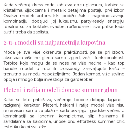
Kada večernji dress code zahteva dozu glamura, torbice sa
kristalima, šljokicama i metalik detaljima postaju prvi izbor.
Ovakvi modeli automatski podižu čak i najjednostavniju
kombinaciju, dodajući joj luksuznu, party-ready energiju.
Idealne su za koktele, svadbe, rođendane i sve prilike kada
autfit treba da zablista.
2-u-1 modeli su najpametnija kupovina
Moda je sve više okrenuta praktičnosti, pa se pri izboru
aksesoara više ne gleda samo izgled, već i funkcionalnost.
Torbice koje mogu da se nose na više načina – kao top
handle model u ruci ili crossbody zahvaljujući kaišu –
trenutno su među najpoželjnijima. Jedan komad, više styling
opcija i mnogo bolja investicija za garderober.
Pleteni i rafija modeli donose summer glam
Kako se leto približava, večernje torbice dobijaju laganiji i
razigraniji karakter. Pleteni, heklani i rafija modeli više nisu
rezervisani samo za plažu – sada osvajaju i gradske večeri. U
kombinaciji sa lanenim kompletima, slip haljinama ili
sandalama sa kaišićima, unose onu effortless summer chic
estetiku kojoj svi teže.