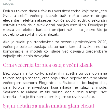
ulogu.
Dok su tokom dana u fokusu oversized torbe koje nose „ceo
život u sebi“, večernji izlazak traži nešto sasvim drugo:
elegantan, efektan aksesoar koji će podići autfit u sekundi i
ostaviti utisak da je svaki detalj pažljivo osmišljen. Dovoljno je
mesta za telefon, kartice i omiljeni ruž – i to je sve što je
potrebno za stylish noćni izlazak.
Ako je suditi po trendovima za sezonu proleće/leto 2026,
večernje torbice postaju statement komad svake modne
kombinacije, a modeli koji slede već osvajaju garderobere
najbolje obučenih devojaka.
Crna večernja torbica ostaje večni klasik
Bez obzira na to koliko pastelnih i svetlih tonova dominira
tokom toplijih meseci, crna boja i dalje neprikosnoveno vlada
večernjom scenom. Elegantna, sofisticirana i beskrajno chic,
crna torbica je investicija koja nikada ne izlazi iz mode.
Savršeno se uklapa uz slip haljine, odela, mini suknje i sve
između – što je čini komadom kojem se uvek vraćate.
Sjajni detalji za maksimalan glam efekat