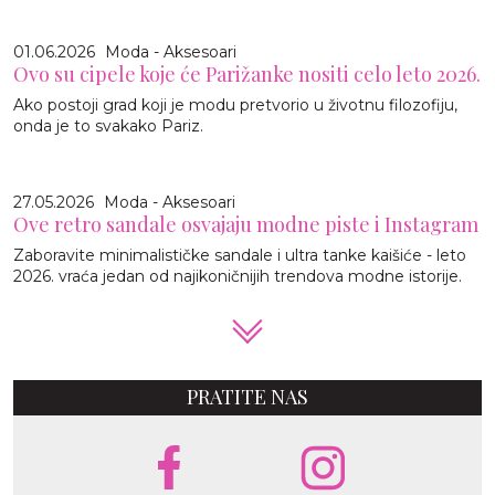
01.06.2026
Moda - Aksesoari
Ovo su cipele koje će Parižanke nositi celo leto 2026.
Ako postoji grad koji je modu pretvorio u životnu filozofiju,
onda je to svakako Pariz.
27.05.2026
Moda - Aksesoari
Ove retro sandale osvajaju modne piste i Instagram
Zaboravite minimalističke sandale i ultra tanke kaišiće - leto
2026. vraća jedan od najikoničnijih trendova modne istorije.
PRATITE NAS