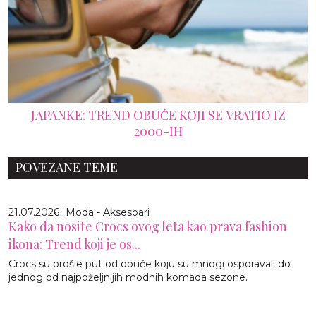
JAPANKE: TREND OBUĆE KOJI SE VRATIO IZ
2000-IH
POVEZANE TEME
21.07.2026
Moda - Aksesoari
Kako da nosite Crocs ovog leta kao prava fashion
ikona: Trend koji je os...
Crocs su prošle put od obuće koju su mnogi osporavali do
jednog od najpoželjnijih modnih komada sezone.