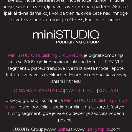
sve sto može zainteresovati modernu ženu. Romantične
ideje, saveti za vezu, ljubavni saveti, poznati parfemi. Ako ste
ipak aktivna dama koja voli da trenira, ovde ćete naći mnoge
savete vezane za treninge i fitness, kao i plan ishrane.
Mini STUDIO Publishing Group d.o.o.
je digital kompanija,
koja se 2009. godine pozicionirala kao lider u LIFESTYLE
segmentu, prateći trendove i vesti iz sveta mode, lepote,
kulture i zabave, sa velikom pažnjom usmerenoj ka zdravoj
ishrani i fitnesu.
O NAMA
|
ADVERTISING
|
NASI KLIJENTI
|
KONTAKT
U svojoj grupaciji, kompanija
Mini STUDIO Publishing Group
d.o.o.
je svoj portfolio uspešno proširila na Luxury, Lifestyle i
Living segment, gde je više od decenije zadržala vodeću
poziciju:
LUXURY Group
|
www.
luxlife
.rs
|
www.
luxurytopics
.com