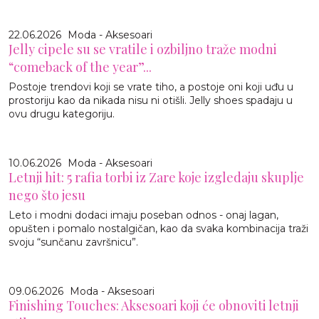
22.06.2026
Moda - Aksesoari
Jelly cipele su se vratile i ozbiljno traže modni
“comeback of the year”...
Postoje trendovi koji se vrate tiho, a postoje oni koji uđu u
prostoriju kao da nikada nisu ni otišli. Jelly shoes spadaju u
ovu drugu kategoriju.
10.06.2026
Moda - Aksesoari
Letnji hit: 5 rafia torbi iz Zare koje izgledaju skuplje
nego što jesu
Leto i modni dodaci imaju poseban odnos - onaj lagan,
opušten i pomalo nostalgičan, kao da svaka kombinacija traži
svoju “sunčanu završnicu”.
09.06.2026
Moda - Aksesoari
Finishing Touches: Aksesoari koji će obnoviti letnji