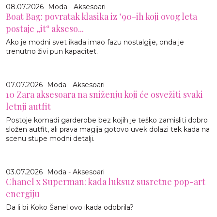
08.07.2026
Moda - Aksesoari
Boat Bag: povratak klasika iz ’90-ih koji ovog leta
postaje „it“ akseso...
Ako je modni svet ikada imao fazu nostalgije, onda je
trenutno živi pun kapacitet.
07.07.2026
Moda - Aksesoari
10 Zara aksesoara na sniženju koji će osvežiti svaki
letnji autfit
Postoje komadi garderobe bez kojih je teško zamisliti dobro
složen autfit, ali prava magija gotovo uvek dolazi tek kada na
scenu stupe modni detalji.
03.07.2026
Moda - Aksesoari
Chanel x Superman: kada luksuz susretne pop-art
energiju
Da li bi Koko Šanel ovo ikada odobrila?