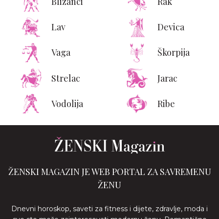
Blizanci
Rak
Lav
Devica
Vaga
Škorpija
Strelac
Jarac
Vodolija
Ribe
ŽENSKI MAGAZIN JE WEB PORTAL ZA SAVREMENU
ŽENU
Dnevni horoskop, saveti za fitness i dijete, zdravlje, moda i