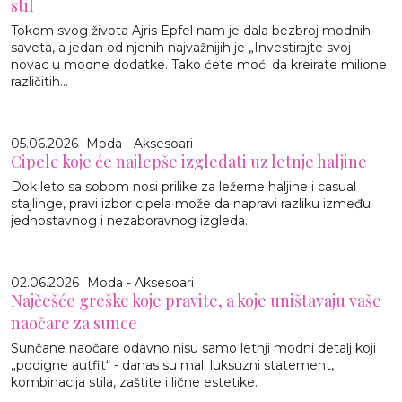
stil
Tokom svog života Ajris Epfel nam je dala bezbroj modnih
saveta, a jedan od njenih najvažnijih je „Investirajte svoj
novac u modne dodatke. Tako ćete moći da kreirate milione
različitih...
05.06.2026
Moda - Aksesoari
Cipele koje će najlepše izgledati uz letnje haljine
Dok leto sa sobom nosi prilike za ležerne haljine i casual
stajlinge, pravi izbor cipela može da napravi razliku između
jednostavnog i nezaboravnog izgleda.
02.06.2026
Moda - Aksesoari
Najčešće greške koje pravite, a koje uništavaju vaše
naočare za sunce
Sunčane naočare odavno nisu samo letnji modni detalj koji
„podigne autfit“ - danas su mali luksuzni statement,
kombinacija stila, zaštite i lične estetike.