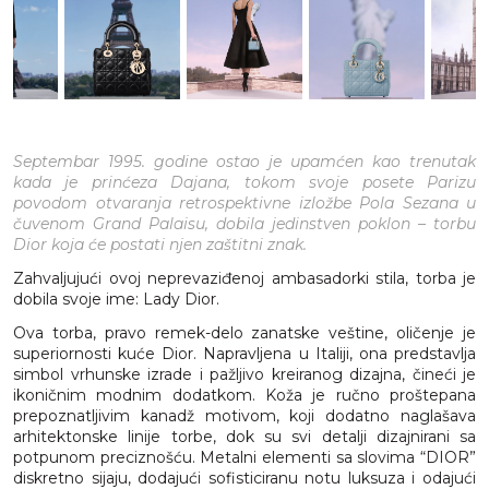
Septembar 1995. godine ostao je upamćen kao trenutak
kada je prinćeza Dajana, tokom svoje posete Parizu
povodom otvaranja retrospektivne izložbe Pola Sezana u
čuvenom Grand Palaisu, dobila jedinstven poklon – torbu
Dior koja će postati njen zaštitni znak.
Zahvaljujući ovoj neprevaziđenoj ambasadorki stila, torba je
dobila svoje ime: Lady Dior.
Ova torba, pravo remek-delo zanatske veštine, oličenje je
superiornosti kuće Dior. Napravljena u Italiji, ona predstavlja
simbol vrhunske izrade i pažljivo kreiranog dizajna, čineći je
ikoničnim modnim dodatkom. Koža je ručno proštepana
prepoznatljivim kanadž motivom, koji dodatno naglašava
arhitektonske linije torbe, dok su svi detalji dizajnirani sa
potpunom preciznošću. Metalni elementi sa slovima “DIOR”
diskretno sijaju, dodajući sofisticiranu notu luksuza i odajući