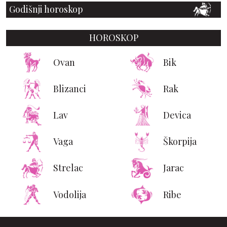
Godišnji horoskop
HOROSKOP
Ovan
Bik
Blizanci
Rak
Lav
Devica
Vaga
Škorpija
Strelac
Jarac
Vodolija
Ribe