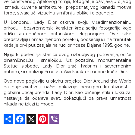
veličanstvenog Ajfelovog tornja, fotografije oživljavaju dijalog
između čuvene arhitekture i prepoznatljivog kanadž motiva
torbe, stvarajući vizuelnu simfoniju oblika i elegancije.
U Londonu, Lady Dior otkriva svoju višedimenzionalnu
prirodu i bezvremenski karakter kroz seriju fotografija koje
odišu autentičnom britanskom elegancijom. Ove slike
predstavljaju omaž njenom poreklu, podsećajući na trenutak
kada je prvi put zasijala na ruci princeze Dajane 1995. godine.
Njujork, poslednja stanica ovog uzbudljivog putovanja, odiše
dinamičnošću i smelošću. Uz pozadinu monumentalne
Statue slobode, Lady Dior zrači hrabrim i savremenim
duhom, simbolizujući neustrašivi karakter modne kuće Dior.
Ovo novo poglavlje u okviru projekta Dior Around the World
na najinspirativniji način prikazuje neiscrpnu kreativnost i
globalni uticaj brenda. Lady Dior, kao oličenje stila i luksuza,
nastavlja da očarava svet, dokazujući da prava umetnost
nikada ne izlazi iz mode.
Share
Facebook
X
Pinterest
Viber