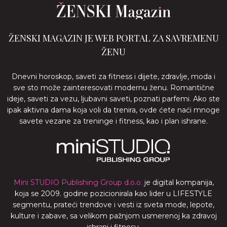
ŽENSKI MAGAZIN JE WEB PORTAL ZA SAVREMENU
ŽENU
Dnevni horoskop, saveti za fitness i dijete, zdravlje, moda i
sve sto može zainteresovati modernu ženu. Romantične
ideje, saveti za vezu, ljubavni saveti, poznati parfemi. Ako ste
ipak aktivna dama koja voli da trenira, ovde ćete naći mnoge
savete vezane za treninge i fitness, kao i plan ishrane.
Mini STUDIO Publishing Group d.o.o.
je digital kompanija,
koja se 2009. godine pozicionirala kao lider u LIFESTYLE
segmentu, prateći trendove i vesti iz sveta mode, lepote,
kulture i zabave, sa velikom pažnjom usmerenoj ka zdravoj