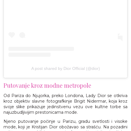
A post shared by Dior Official (@dior)
Putovanje kroz modne metropole
Od Pariza do Njujorka, preko Londona, Lady Dior se otkriva
kroz objektiv slavne fotografkinje Brigit Nidermar, koja kroz
svoje slike prikazuje jedinstvenu vezu ove kultne torbe sa
najuzbudljivijim prestonicama mode.
Njeno putovanje počinje u Parizu, gradu svetlosti i visoke
mode, koji je Kristijan Dior obožavao sa strašću. Na pozadini