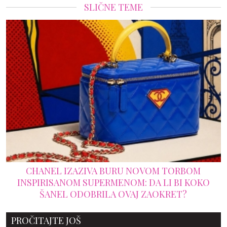
SLIČNE TEME
ZIVA BURU NOVOM TORBOM
ERLING HOLAND 
 SUPERMENOM: DA LI BI KOKO
KOLEKCIJA LUKS
OBRILA OVAJ ZAOKRET?
PROČITAJTE JOŠ