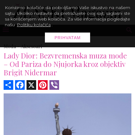
Koristimo kolačiće da poboljšamo Vaše iskustvo na našem
sajtu. Ukoliko nastavite da pretražujete ovaj sajt, saglasni ste
sa korišćenjem web kolačića. Za više informacija pogledajte
našu
Politiku kolačića
.
PRIHVATAM
Moda -
Aksesoari
Lady Dior: Bezvremenska muza mode
– Od Pariza do Njujorka kroz objektiv
Brigit Nidermar
Share
Facebook
X
Pinterest
Viber