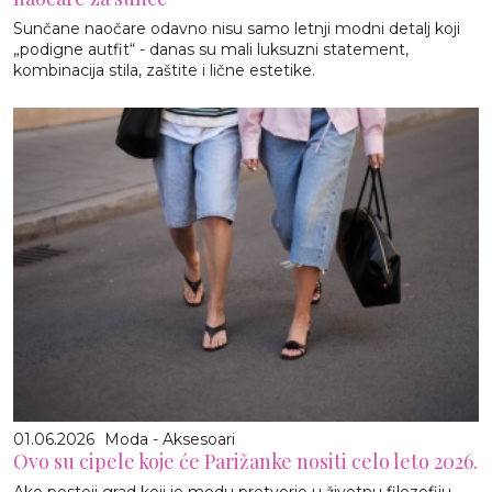
Sunčane naočare odavno nisu samo letnji modni detalj koji
„podigne autfit“ - danas su mali luksuzni statement,
kombinacija stila, zaštite i lične estetike.
01.06.2026
Moda - Aksesoari
Ovo su cipele koje će Parižanke nositi celo leto 2026.