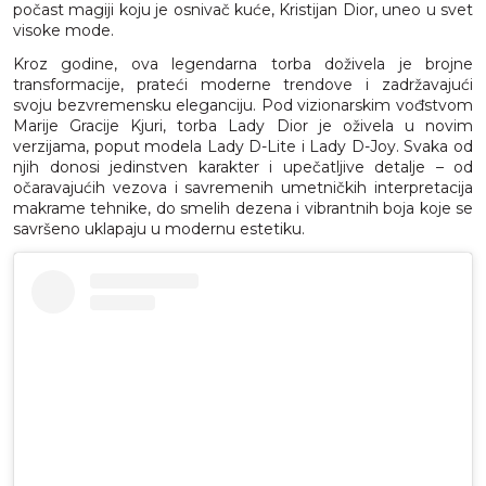
počast magiji koju je osnivač kuće, Kristijan Dior, uneo u svet
visoke mode.
Kroz godine, ova legendarna torba doživela je brojne
transformacije, prateći moderne trendove i zadržavajući
svoju bezvremensku eleganciju. Pod vizionarskim vođstvom
Marije Gracije Kjuri, torba Lady Dior je oživela u novim
verzijama, poput modela Lady D-Lite i Lady D-Joy. Svaka od
njih donosi jedinstven karakter i upečatljive detalje – od
očaravajućih vezova i savremenih umetničkih interpretacija
makrame tehnike, do smelih dezena i vibrantnih boja koje se
savršeno uklapaju u modernu estetiku.