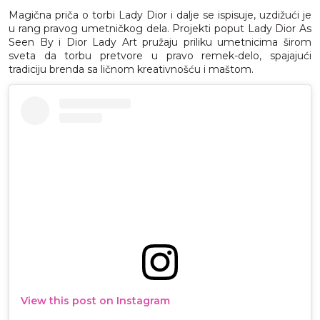
Magična priča o torbi Lady Dior i dalje se ispisuje, uzdižući je
u rang pravog umetničkog dela. Projekti poput Lady Dior As
Seen By i Dior Lady Art pružaju priliku umetnicima širom
sveta da torbu pretvore u pravo remek-delo, spajajući
tradiciju brenda sa ličnom kreativnošću i maštom.
View this post on Instagram