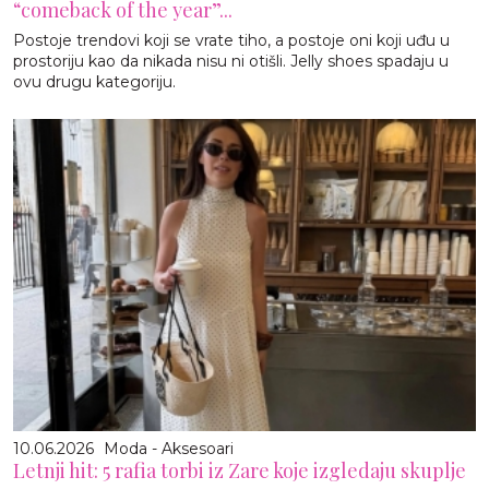
“comeback of the year”...
Postoje trendovi koji se vrate tiho, a postoje oni koji uđu u
prostoriju kao da nikada nisu ni otišli. Jelly shoes spadaju u
ovu drugu kategoriju.
10.06.2026
Moda - Aksesoari
Letnji hit: 5 rafia torbi iz Zare koje izgledaju skuplje