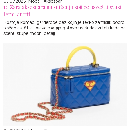
07.07.2026
Moda - Aksesoari
10 Zara aksesoara na sniženju koji će osvežiti svaki
letnji autfit
Postoje komadi garderobe bez kojih je teško zamisliti dobro
složen autfit, ali prava magija gotovo uvek dolazi tek kada na
scenu stupe modni detalji.