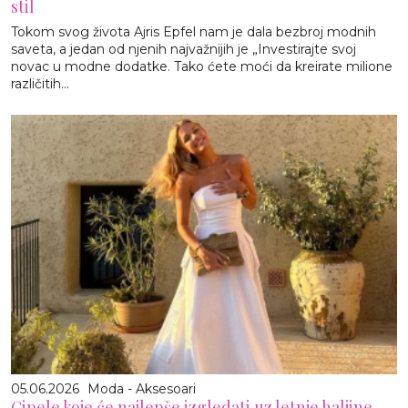
stil
Tokom svog života Ajris Epfel nam je dala bezbroj modnih
saveta, a jedan od njenih najvažnijih je „Investirajte svoj
novac u modne dodatke. Tako ćete moći da kreirate milione
različitih...
05.06.2026
Moda - Aksesoari
Cipele koje će najlepše izgledati uz letnje haljine