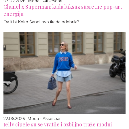
03.07.2026
Moda - Aksesoari
Chanel x Superman: kada luksuz susretne pop-art
energiju
Da li bi Koko Šanel ovo ikada odobrila?
22.06.2026
Moda - Aksesoari
Jelly cipele su se vratile i ozbiljno traže modni