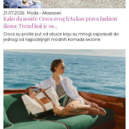
21.07.2026
Moda - Aksesoari
Kako da nosite Crocs ovog leta kao prava fashion
ikona: Trend koji je os...
Crocs su prošle put od obuće koju su mnogi osporavali do
jednog od najpoželjnijih modnih komada sezone.