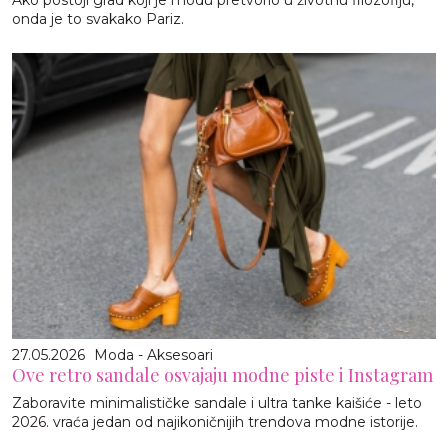
Ako postoji grad koji je modu pretvorio u životnu filozofiju,
onda je to svakako Pariz.
27.05.2026
Moda - Aksesoari
Ove retro sandale osvajaju modne piste i Instagram
Zaboravite minimalističke sandale i ultra tanke kaišiće - leto
2026. vraća jedan od najikoničnijih trendova modne istorije.