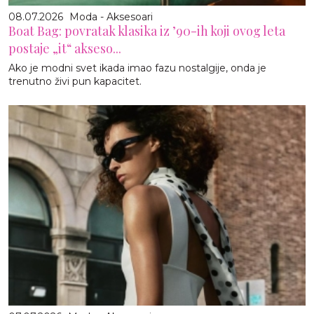
08.07.2026
Moda - Aksesoari
Boat Bag: povratak klasika iz ’90-ih koji ovog leta
postaje „it“ akseso...
Ako je modni svet ikada imao fazu nostalgije, onda je
trenutno živi pun kapacitet.