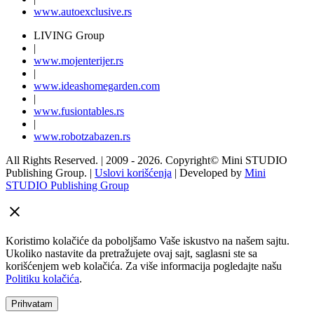
www.
auto
exclusive.rs
LIVING Group
|
www.
moj
enterijer.rs
|
www.
ideas
homegarden.com
|
www.
fusiontables
.rs
|
www.
robotzabazen
.rs
All Rights Reserved.
| 2009 - 2026.
Copyright©
Mini STUDIO
Publishing Group. |
Uslovi korišćenja
| Developed by
Mini
STUDIO Publishing Group
Koristimo kolačiće da poboljšamo Vaše iskustvo na našem sajtu.
Ukoliko nastavite da pretražujete ovaj sajt, saglasni ste sa
korišćenjem web kolačića. Za više informacija pogledajte našu
Politiku kolačića
.
Prihvatam