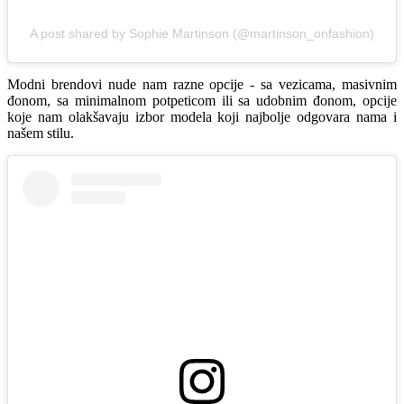
A post shared by Sophie Martinson (@martinson_onfashion)
Modni brendovi nude nam razne opcije - sa vezicama, masivnim
đonom, sa minimalnom potpeticom ili sa udobnim đonom, opcije
koje nam olakšavaju izbor modela koji najbolje odgovara nama i
našem stilu.