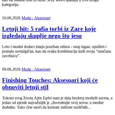
kategoriju.
10.06.2026
Moda - Aksesoari
Letnji hit: 5 rafia torbi iz Zare koje
izgledaju skuplje nego što jesu
Leto i modni dodaci imaju poseban odnos - onaj lagan, opušten i
pomalo nostalgičan, kao da svaka kombinacija traži svoju “sunčanu
završnicu”.
09.06.2026
Moda - Aksesoari
Finishing Touches: Aksesoari koji će
obnoviti letnji stil
Tokom svog života Ajris Epfel nam je dala bezbroj modnih saveta, a
jedan od njenih najvažnijih je „Investirajte svoj novac u modne
dodatke. Tako ćete moći da kreirate milione različitih...