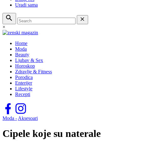
Uradi sama
×
Home
Moda
Beauty
Ljubav & Sex
Horoskop
Zdravlje & Fitness
Porodica
Enterijer
Lifestyle
Recepti
Moda -
Aksesoari
Cipele koje su naterale