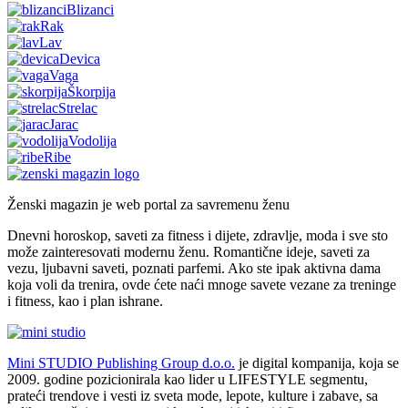
Blizanci
Rak
Lav
Devica
Vaga
Škorpija
Strelac
Jarac
Vodolija
Ribe
Ženski magazin je web portal za savremenu ženu
Dnevni horoskop, saveti za fitness i dijete, zdravlje, moda i sve sto
može zainteresovati modernu ženu. Romantične ideje, saveti za
vezu, ljubavni saveti, poznati parfemi. Ako ste ipak aktivna dama
koja voli da trenira, ovde ćete naći mnoge savete vezane za treninge
i fitness, kao i plan ishrane.
Mini STUDIO Publishing Group d.o.o.
je digital kompanija, koja se
2009. godine pozicionirala kao lider u LIFESTYLE segmentu,
prateći trendove i vesti iz sveta mode, lepote, kulture i zabave, sa