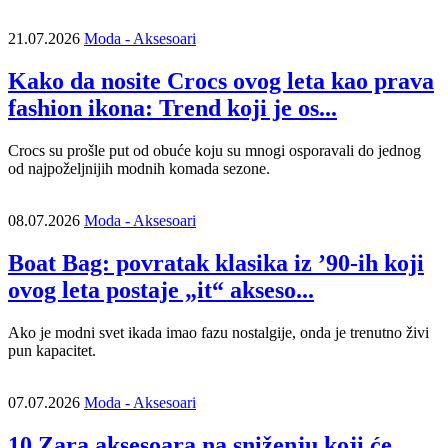
21.07.2026
Moda - Aksesoari
Kako da nosite Crocs ovog leta kao prava
fashion ikona: Trend koji je os...
Crocs su prošle put od obuće koju su mnogi osporavali do jednog
od najpoželjnijih modnih komada sezone.
08.07.2026
Moda - Aksesoari
Boat Bag: povratak klasika iz ’90-ih koji
ovog leta postaje „it“ akseso...
Ako je modni svet ikada imao fazu nostalgije, onda je trenutno živi
pun kapacitet.
07.07.2026
Moda - Aksesoari
10 Zara aksesoara na sniženju koji će