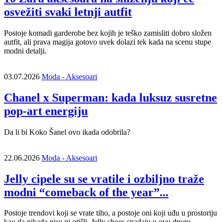
osvežiti svaki letnji autfit
Postoje komadi garderobe bez kojih je teško zamisliti dobro složen
autfit, ali prava magija gotovo uvek dolazi tek kada na scenu stupe
modni detalji.
03.07.2026
Moda - Aksesoari
Chanel x Superman: kada luksuz susretne
pop-art energiju
Da li bi Koko Šanel ovo ikada odobrila?
22.06.2026
Moda - Aksesoari
Jelly cipele su se vratile i ozbiljno traže
modni “comeback of the year”...
Postoje trendovi koji se vrate tiho, a postoje oni koji uđu u prostoriju
kao da nikada nisu ni otišli. Jelly shoes spadaju u ovu drugu