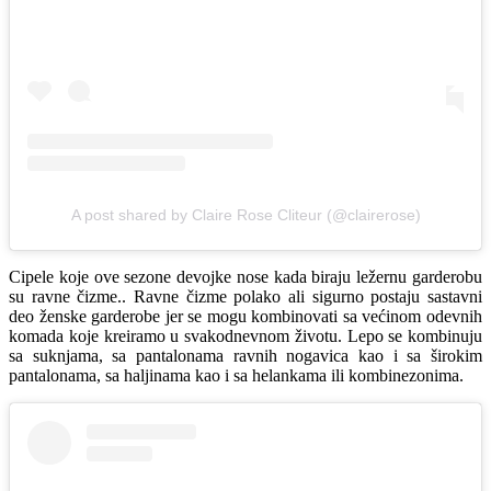
A post shared by Claire Rose Cliteur (@clairerose)
Cipele koje ove sezone devojke nose kada biraju ležernu garderobu
su ravne čizme.. Ravne čizme polako ali sigurno postaju sastavni
deo ženske garderobe jer se mogu kombinovati sa većinom odevnih
komada koje kreiramo u svakodnevnom životu. Lepo se kombinuju
sa suknjama, sa pantalonama ravnih nogavica kao i sa širokim
pantalonama, sa haljinama kao i sa helankama ili kombinezonima.