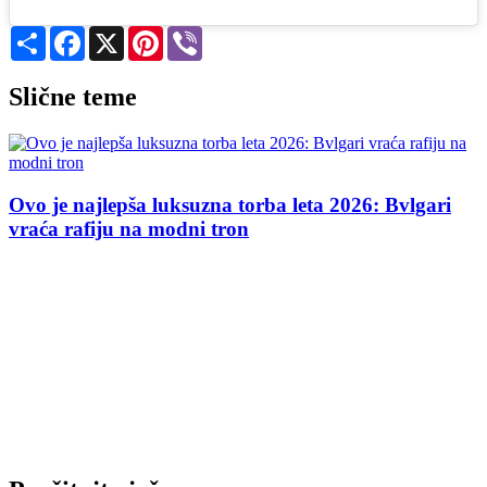
Share
Facebook
X
Pinterest
Viber
Slične teme
Ovo je najlepša luksuzna torba leta 2026: Bvlgari
vraća rafiju na modni tron
a