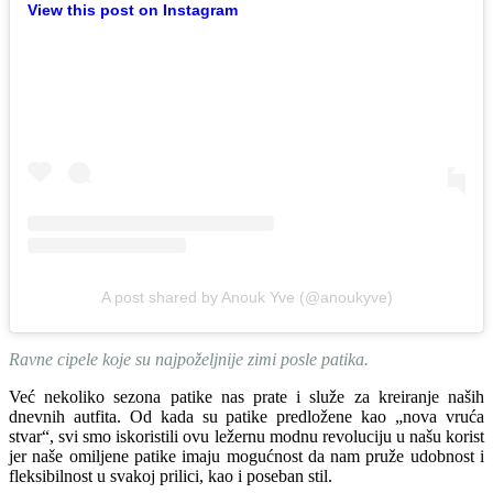
View this post on Instagram
A post shared by Anouk Yve (@anoukyve)
Ravne cipele koje su najpoželjnije zimi posle patika.
Već nekoliko sezona patike nas prate i služe za kreiranje naših
dnevnih autfita. Od kada su patike predložene kao „nova vruća
stvar“, svi smo iskoristili ovu ležernu modnu revoluciju u našu korist
jer naše omiljene patike imaju mogućnost da nam pruže udobnost i
fleksibilnost u svakoj prilici, kao i poseban stil.