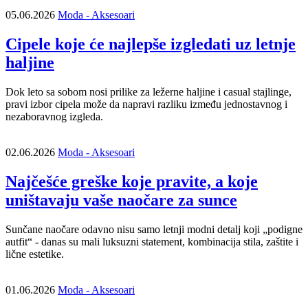
05.06.2026
Moda - Aksesoari
Cipele koje će najlepše izgledati uz letnje
haljine
Dok leto sa sobom nosi prilike za ležerne haljine i casual stajlinge,
pravi izbor cipela može da napravi razliku između jednostavnog i
nezaboravnog izgleda.
02.06.2026
Moda - Aksesoari
Najčešće greške koje pravite, a koje
uništavaju vaše naočare za sunce
Sunčane naočare odavno nisu samo letnji modni detalj koji „podigne
autfit“ - danas su mali luksuzni statement, kombinacija stila, zaštite i
lične estetike.
01.06.2026
Moda - Aksesoari