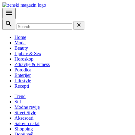
Home
Moda
Beauty
Ljubav & Sex
Horoskop
Zdravlje & Fitness
Porodica
Enterijer
Lifestyle
Recepti
Trend
Stil
Modne revije
Street Style
Aksesoari
Satovi i nakit
Shopping
Donji veš