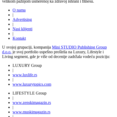
velikom pažnjom usmerenoj ka zdravoj ishrani i fitnesu.
O nama
|
Advertising
|
Nasi klijenti
|
Kontakt
U svojoj grupaciji, kompanija
Mini STUDIO Publishing Group
d.o.o.
je svoj portfolio uspešno proširila na Luxury, Lifestyle i
Living segment, gde je više od decenije zadržala vodeću poziciju:
LUXURY Group
|
www.
luxlife
.rs
|
www.
luxurytopics
.com
LIFESTYLE Group
|
www.
zenski
magazin.rs
|
www.
muski
magazin.rs
|