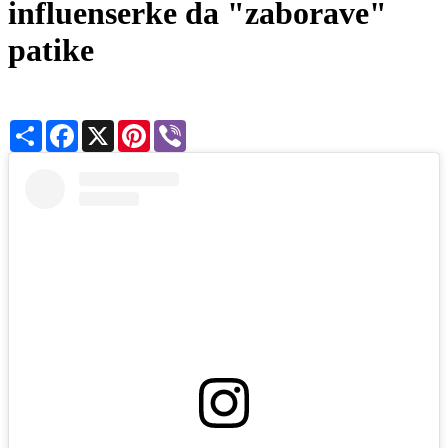
influenserke da "zaborave"
patike
Share
Facebook
X
Pinterest
Viber