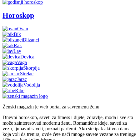
Horoskop
Ovan
Bik
Blizanci
Rak
Lav
Devica
Vaga
Škorpija
Strelac
Jarac
Vodolija
Ribe
Ženski magazin je web portal za savremenu ženu
Dnevni horoskop, saveti za fitness i dijete, zdravlje, moda i sve sto
može zainteresovati modernu ženu. Romantične ideje, saveti za
vezu, ljubavni saveti, poznati parfemi. Ako ste ipak aktivna dama
koja voli da trenira, ovde ćete naći mnoge savete vezane za treninge
i fitness, kao i plan ishrane.