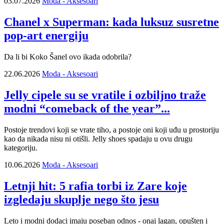
03.07.2026
Moda - Aksesoari
Chanel x Superman: kada luksuz susretne
pop-art energiju
Da li bi Koko Šanel ovo ikada odobrila?
22.06.2026
Moda - Aksesoari
Jelly cipele su se vratile i ozbiljno traže
modni “comeback of the year”...
Postoje trendovi koji se vrate tiho, a postoje oni koji uđu u prostoriju
kao da nikada nisu ni otišli. Jelly shoes spadaju u ovu drugu
kategoriju.
10.06.2026
Moda - Aksesoari
Letnji hit: 5 rafia torbi iz Zare koje
izgledaju skuplje nego što jesu
Leto i modni dodaci imaju poseban odnos - onaj lagan, opušten i