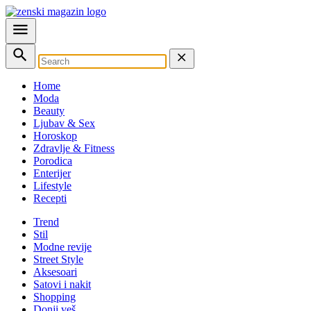
Home
Moda
Beauty
Ljubav & Sex
Horoskop
Zdravlje & Fitness
Porodica
Enterijer
Lifestyle
Recepti
Trend
Stil
Modne revije
Street Style
Aksesoari
Satovi i nakit
Shopping
Donji veš