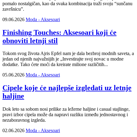
pomalo nostalgičan, kao da svaka kombinacija traži svoju “sunčanu
završnicu”.
09.06.2026
Moda - Aksesoari
Finishing Touches: Aksesoari koji će
obnoviti letnji stil
Tokom svog života Ajris Epfel nam je dala bezbroj modnih saveta, a
jedan od njenih najvažnijih je „Investirajte svoj novac u modne
dodatke. Tako ćete moći da kreirate milione različitih...
05.06.2026
Moda - Aksesoari
Cipele koje će najlepše izgledati uz letnje
haljine
Dok leto sa sobom nosi prilike za ležerne haljine i casual stajlinge,
pravi izbor cipela može da napravi razliku između jednostavnog i
nezaboravnog izgleda.
02.06.2026
Moda - Aksesoari