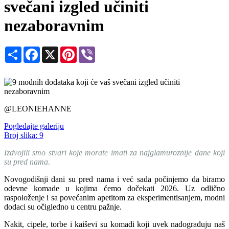
svečani izgled učiniti
nezaboravnim
Share
Facebook
X
Pinterest
Viber
@LEONIEHANNE
Pogledajte galeriju
Broj slika:
9
Izdvojili smo stvari koje morate imati za najglamuroznije dane koji
su pred nama.
Novogodišnji dani su pred nama i već sada počinjemo da biramo
odevne komade u kojima ćemo dočekati 2026. Uz odlično
raspoloženje i sa povećanim apetitom za eksperimentisanjem, modni
dodaci su očigledno u centru pažnje.
Nakit, cipele, torbe i kaiševi su komadi koji uvek nadograđuju naš