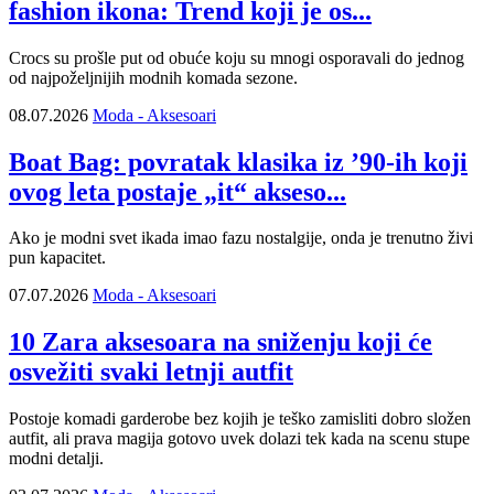
fashion ikona: Trend koji je os...
Crocs su prošle put od obuće koju su mnogi osporavali do jednog
od najpoželjnijih modnih komada sezone.
08.07.2026
Moda - Aksesoari
Boat Bag: povratak klasika iz ’90-ih koji
ovog leta postaje „it“ akseso...
Ako je modni svet ikada imao fazu nostalgije, onda je trenutno živi
pun kapacitet.
07.07.2026
Moda - Aksesoari
10 Zara aksesoara na sniženju koji će
osvežiti svaki letnji autfit
Postoje komadi garderobe bez kojih je teško zamisliti dobro složen
autfit, ali prava magija gotovo uvek dolazi tek kada na scenu stupe
modni detalji.