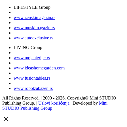
LIFESTYLE Group
|
www.
zenski
magazin.rs
|
www.
muski
magazin.rs
|
www.
auto
exclusive.rs
LIVING Group
|
www.
moj
enterijer.rs
|
www.
ideas
homegarden.com
|
www.
fusiontables
.rs
|
www.
robotzabazen
.rs
All Rights Reserved.
| 2009 - 2026.
Copyright©
Mini STUDIO
Publishing Group. |
Uslovi korišćenja
| Developed by
Mini
STUDIO Publishing Group