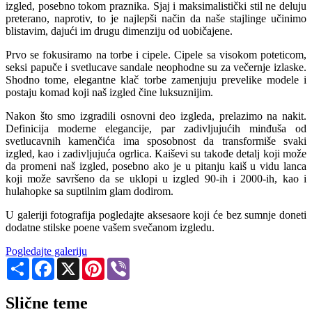
izgled, posebno tokom praznika. Sjaj i maksimalistički stil ne deluju
preterano, naprotiv, to je najlepši način da naše stajlinge učinimo
blistavim, dajući im drugu dimenziju od uobičajene.
Prvo se fokusiramo na torbe i cipele. Cipele sa visokom poteticom,
seksi papuče i svetlucave sandale neophodne su za večernje izlaske.
Shodno tome, elegantne klač torbe zamenjuju prevelike modele i
postaju komad koji naš izgled čine luksuznijim.
Nakon što smo izgradili osnovni deo izgleda, prelazimo na nakit.
Definicija moderne elegancije, par zadivljujućih minđuša od
svetlucavnih kamenčića ima sposobnost da transformiše svaki
izgled, kao i zadivljujuća ogrlica. Kaiševi su takođe detalj koji može
da promeni naš izgled, posebno ako je u pitanju kaiš u vidu lanca
koji može savršeno da se uklopi u izgled 90-ih i 2000-ih, kao i
hulahopke sa suptilnim glam dodirom.
U galeriji fotografija pogledajte aksesaore koji će bez sumnje doneti
dodatne stilske poene vašem svečanom izgledu.
Pogledajte galeriju
Share
Facebook
X
Pinterest
Viber
Slične teme