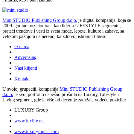
Mini STUDIO Publishing Group d.o.o.
je digital kompanija, koja se
2009. godine pozicionirala kao lider u LIFESTYLE segmentu,
prateći trendove i vesti iz sveta mode, lepote, kulture i zabave, sa
velikom pažnjom usmerenoj ka zdravoj ishrani i fitnesu.
O nama
|
Advertising
|
Nasi klijenti
|
Kontakt
U svojoj grupaciji, kompanija
Mini STUDIO Publishing Group
d.o.o.
je svoj portfolio uspešno proširila na Luxury, Lifestyle i
Living segment, gde je više od decenije zadržala vodeću poziciju:
LUXURY Group
|
www.
luxlife
.rs
|
www.
luxurytopics
.com