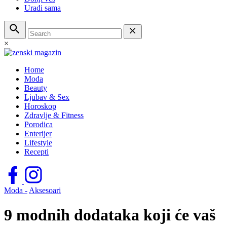
Uradi sama
×
Home
Moda
Beauty
Ljubav & Sex
Horoskop
Zdravlje & Fitness
Porodica
Enterijer
Lifestyle
Recepti
Moda -
Aksesoari
9 modnih dodataka koji će vaš