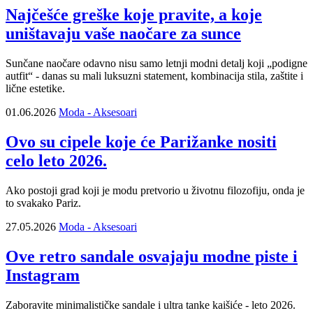
Najčešće greške koje pravite, a koje
uništavaju vaše naočare za sunce
Sunčane naočare odavno nisu samo letnji modni detalj koji „podigne
autfit“ - danas su mali luksuzni statement, kombinacija stila, zaštite i
lične estetike.
01.06.2026
Moda - Aksesoari
Ovo su cipele koje će Parižanke nositi
celo leto 2026.
Ako postoji grad koji je modu pretvorio u životnu filozofiju, onda je
to svakako Pariz.
27.05.2026
Moda - Aksesoari
Ove retro sandale osvajaju modne piste i
Instagram
Zaboravite minimalističke sandale i ultra tanke kaišiće - leto 2026.