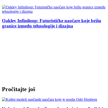
Oakley Infiniloop: Futurističke naočare koje brišu
granice između tehnologije i dizajna
Pročitajte još