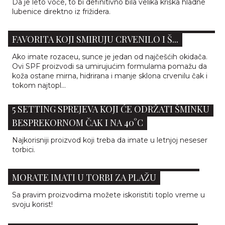
Da je leto voće, to bi definitivno bila velika kriška hladne
lubenice direktno iz frižidera.
NAJBOLJI SPF ZA ROZACEU: 5 DERMATOLOŠKIH
FAVORITA KOJI SMIRUJU CRVENILO I Š...
Ako imate rozaceu, sunce je jedan od najčešćih okidača.
Ovi SPF proizvodi sa umirujućim formulama pomažu da
koža ostane mirna, hidrirana i manje sklona crvenilu čak i
tokom najtopl...
5 SETTING SPREJEVA KOJI ĆE ODRŽATI ŠMINKU
BESPREKORNOM ČAK I NA 40°C
Najkorisniji proizvod koji treba da imate u letnjoj neseser
torbici.
12 ESENCIJALNIH BEAUTY PROIZVODA KOJE
MORATE IMATI U TORBI ZA PLAŽU
Sa pravim proizvodima možete iskoristiti toplo vreme u
svoju korist!
ŠARENO I MAT: 10 PREDLOGA ZA MODERAN