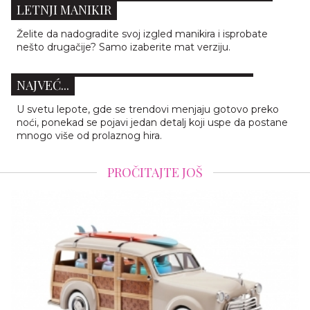
LETNJI MANIKIR
Želite da nadogradite svoj izgled manikira i isprobate
OVI NOKTI IZGLEDAJU KAO LUKSUZ NA
nešto drugačije? Samo izaberite mat verziju.
RUKAMA: PROZIRNI MIRROR MANIKIR JE
NAJVEĆ...
U svetu lepote, gde se trendovi menjaju gotovo preko
noći, ponekad se pojavi jedan detalj koji uspe da postane
mnogo više od prolaznog hira.
PROČITAJTE JOŠ
JAEGER-LECOULTRE PRVI PUT OSVA
MIRISA: TRI EKSKLUZIVNA PARF
PRETVARAJU VREME U EMOCI