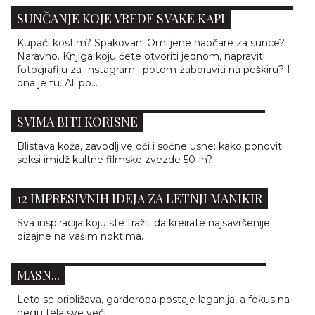
SUNČANJE KOJE VREDE SVAKE KAPI
Kupaći kostim? Spakovan. Omiljene naočare za sunce?
Naravno. Knjiga koju ćete otvoriti jednom, napraviti
fotografiju za Instagram i potom zaboraviti na peškiru? I
ona je tu. Ali po...
BEAUTY TAJNE MERILIN MONRO KOJE ĆE
SVIMA BITI KORISNE
Blistava koža, zavodljive oči i sočne usne: kako ponoviti
seksi imidž kultne filmske zvezde 50-ih?
12 IMPRESIVNIH IDEJA ZA LETNJI MANIKIR
Sva inspiracija koju ste tražili da kreirate najsavršenije
PROJEKAT RAVNOG STOMAKA: 5 KREMA ZA
dizajne na vašim noktima.
MRŠAVLJENJE KOJE ZNAČAJNO SMANJUJU
MASN...
Leto se približava, garderoba postaje laganija, a fokus na
negu tela sve veći.