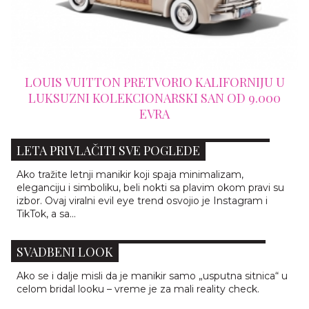
FORNIJU U
 OD 9.000
EVIL EYE NAILS: 7 MANIKIRA KOJI ĆE OVOG
LETA PRIVLAČITI SVE POGLEDE
Ako tražite letnji manikir koji spaja minimalizam,
eleganciju i simboliku, beli nokti sa plavim okom pravi su
izbor. Ovaj viralni evil eye trend osvojio je Instagram i
TikTok, a sa...
ČIPKASTI NOKTI: DETALJ KOJI MENJA CEO
SVADBENI LOOK
Ako se i dalje misli da je manikir samo „usputna sitnica“ u
celom bridal looku – vreme je za mali reality check.
BEAUTY UREDNICI BIRAJU: 5 NOVIH KREMA ZA