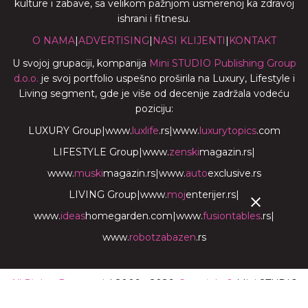
kulture i zabave, sa velikom pažnjom usmerenoj ka zdravoj
ishrani i fitnesu.
O NAMA
|
ADVERTISING
|
NASI KLIJENTI
|
KONTAKT
U svojoj grupaciji, kompanija
Mini STUDIO Publishing Group
d.o.o.
je svoj portfolio uspešno proširila na Luxury, Lifestyle i
Living segment, gde je više od decenije zadržala vodeću
poziciju:
LUXURY Group
|
www.
luxlife
.rs
|
www.
luxurytopics
.com
LIFESTYLE Group
|
www.
zenski
magazin.rs
|
www.
muski
magazin.rs
|
www.
auto
exclusive.rs
LIVING Group
|
www.
moj
enterijer.rs
|
www.
ideas
homegarden.com
|
www.
fusiontables
.rs
|
www.
robotzabazen
.rs
All Rights Reserved.
| 2009 - 2026.
Copyright©
Mini STUDIO
Publishing Group. |
Uslovi korišćenja
| Developed by
Mini