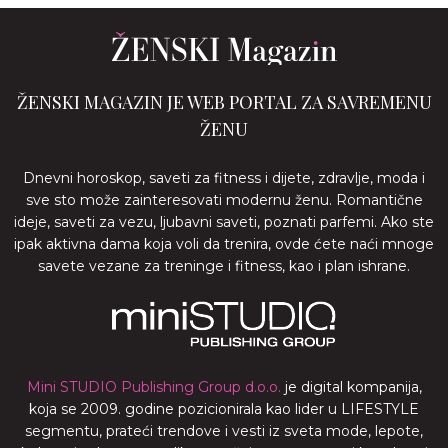
ŽENSKI MAGAZIN JE WEB PORTAL ZA SAVREMENU
ŽENU
Dnevni horoskop, saveti za fitness i dijete, zdravlje, moda i
sve sto može zainteresovati modernu ženu. Romantične
ideje, saveti za vezu, ljubavni saveti, poznati parfemi. Ako ste
ipak aktivna dama koja voli da trenira, ovde ćete naći mnoge
savete vezane za treninge i fitness, kao i plan ishrane.
Mini STUDIO Publishing Group d.o.o.
je digital kompanija,
koja se 2009. godine pozicionirala kao lider u LIFESTYLE
segmentu, prateći trendove i vesti iz sveta mode, lepote,