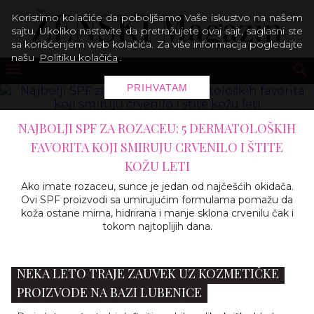
Koristimo kolačiće da poboljšamo Vaše iskustvo na našem
sajtu. Ukoliko nastavite da pretražujete ovaj sajt, saglasni ste
sa korišćenjem web kolačića. Za više informacija pogledajte
našu
Politiku kolačića
.
PRIHVATAM
NAJBOLJI SPF ZA ROZACEU: 5 DERMATOLOŠKIH
FAVORITA KOJI SMIRUJU CRVENILO I ŠTITE
KOŽU LETI
Ako imate rozaceu, sunce je jedan od najčešćih okidača.
Ovi SPF proizvodi sa umirujućim formulama pomažu da
koža ostane mirna, hidrirana i manje sklona crvenilu čak i
tokom najtoplijih dana.
NEKA LETO TRAJE ZAUVEK UZ KOZMETIČKE
PROIZVODE NA BAZI LUBENICE