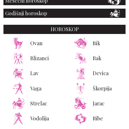
Mesečni horoskop
Godišnji horoskop
HOROSKOP
Ovan
Bik
Blizanci
Rak
Lav
Devica
Vaga
Škorpija
Strelac
Jarac
Vodolija
Ribe