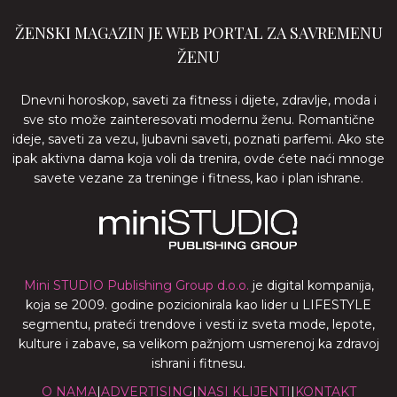
ŽENSKI MAGAZIN JE WEB PORTAL ZA SAVREMENU
ŽENU
Dnevni horoskop, saveti za fitness i dijete, zdravlje, moda i
sve sto može zainteresovati modernu ženu. Romantične
ideje, saveti za vezu, ljubavni saveti, poznati parfemi. Ako ste
ipak aktivna dama koja voli da trenira, ovde ćete naći mnoge
savete vezane za treninge i fitness, kao i plan ishrane.
Mini STUDIO Publishing Group d.o.o.
je digital kompanija,
koja se 2009. godine pozicionirala kao lider u LIFESTYLE
segmentu, prateći trendove i vesti iz sveta mode, lepote,
kulture i zabave, sa velikom pažnjom usmerenoj ka zdravoj
ishrani i fitnesu.
O NAMA
|
ADVERTISING
|
NASI KLIJENTI
|
KONTAKT