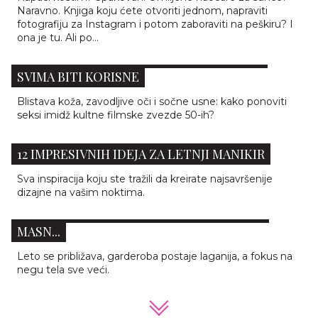
Naravno. Knjiga koju ćete otvoriti jednom, napraviti
fotografiju za Instagram i potom zaboraviti na peškiru? I
ona je tu. Ali po...
BEAUTY TAJNE MERILIN MONRO KOJE ĆE
SVIMA BITI KORISNE
Blistava koža, zavodljive oči i sočne usne: kako ponoviti
seksi imidž kultne filmske zvezde 50-ih?
12 IMPRESIVNIH IDEJA ZA LETNJI MANIKIR
Sva inspiracija koju ste tražili da kreirate najsavršenije
PROJEKAT RAVNOG STOMAKA: 5 KREMA ZA
dizajne na vašim noktima.
MRŠAVLJENJE KOJE ZNAČAJNO SMANJUJU
MASN...
Leto se približava, garderoba postaje laganija, a fokus na
negu tela sve veći.