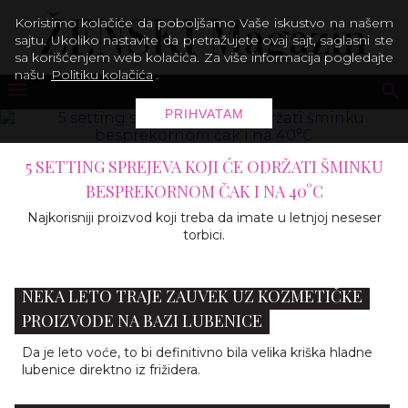
Koristimo kolačiće da poboljšamo Vaše iskustvo na našem
sajtu. Ukoliko nastavite da pretražujete ovaj sajt, saglasni ste
sa korišćenjem web kolačića. Za više informacija pogledajte
našu
Politiku kolačića
.
PRIHVATAM
12 ESENCIJALNIH BEAUTY PROIZVOD
MORATE IMATI U TORBI ZA PLA
Sa pravim proizvodima možete iskoristiti topl
svoju korist!
NEKA LETO TRAJE ZAUVEK UZ KOZMETIČKE
PROIZVODE NA BAZI LUBENICE
Da je leto voće, to bi definitivno bila velika kriška hladne
lubenice direktno iz frižidera.
NAJBOLJI SPF ZA ROZACEU: 5 DERMATOLOŠKIH