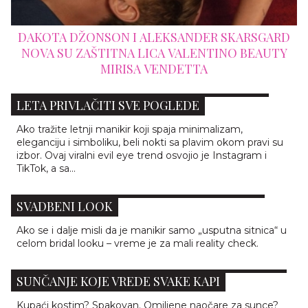
 SKARSGARD
16 NAJBOLJIH PARFEMA 2026. GODIN
INO BEAUTY
VREDI DODATI SVOJOJ KOLEKCI
EVIL EYE NAILS: 7 MANIKIRA KOJI ĆE OVOG
LETA PRIVLAČITI SVE POGLEDE
Ako tražite letnji manikir koji spaja minimalizam,
eleganciju i simboliku, beli nokti sa plavim okom pravi su
izbor. Ovaj viralni evil eye trend osvojio je Instagram i
TikTok, a sa...
ČIPKASTI NOKTI: DETALJ KOJI MENJA CEO
SVADBENI LOOK
Ako se i dalje misli da je manikir samo „usputna sitnica“ u
celom bridal looku – vreme je za mali reality check.
BEAUTY UREDNICI BIRAJU: 5 NOVIH KREMA ZA
SUNČANJE KOJE VREDE SVAKE KAPI
Kupaći kostim? Spakovan. Omiljene naočare za sunce?