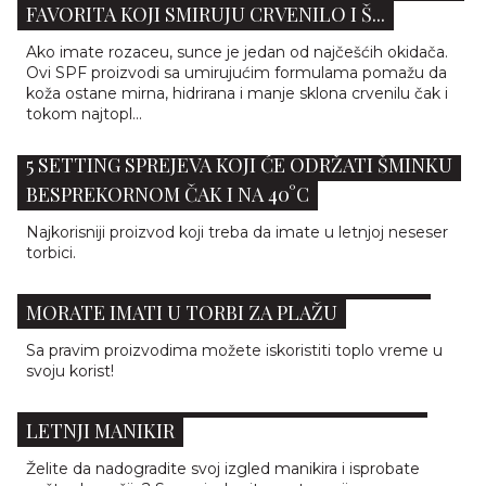
FAVORITA KOJI SMIRUJU CRVENILO I Š...
Ako imate rozaceu, sunce je jedan od najčešćih okidača.
Ovi SPF proizvodi sa umirujućim formulama pomažu da
koža ostane mirna, hidrirana i manje sklona crvenilu čak i
tokom najtopl...
5 SETTING SPREJEVA KOJI ĆE ODRŽATI ŠMINKU
BESPREKORNOM ČAK I NA 40°C
Najkorisniji proizvod koji treba da imate u letnjoj neseser
torbici.
12 ESENCIJALNIH BEAUTY PROIZVODA KOJE
MORATE IMATI U TORBI ZA PLAŽU
Sa pravim proizvodima možete iskoristiti toplo vreme u
svoju korist!
ŠARENO I MAT: 10 PREDLOGA ZA MODERAN
LETNJI MANIKIR
Želite da nadogradite svoj izgled manikira i isprobate