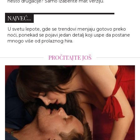
OVI NOKTI IZGLEDAJU KAO LUKSUZ NA
nešto drugačije? Samo izaberite mat verziju.
RUKAMA: PROZIRNI MIRROR MANIKIR JE
NAJVEĆ...
U svetu lepote, gde se trendovi menjaju gotovo preko
noći, ponekad se pojavi jedan detalj koji uspe da postane
mnogo više od prolaznog hira.
PROČITAJTE JOŠ