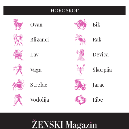
HOROSKOP
Ovan
Bik
Blizanci
Rak
Lav
Devica
Vaga
Škorpija
Strelac
Jarac
Vodolija
Ribe